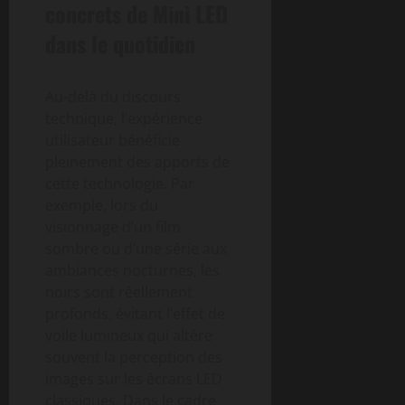
concrets de Mini LED
dans le quotidien
Au-delà du discours
technique, l’expérience
utilisateur bénéficie
pleinement des apports de
cette technologie. Par
exemple, lors du
visionnage d’un film
sombre ou d’une série aux
ambiances nocturnes, les
noirs sont réellement
profonds, évitant l’effet de
voile lumineux qui altère
souvent la perception des
images sur les écrans LED
classiques. Dans le cadre