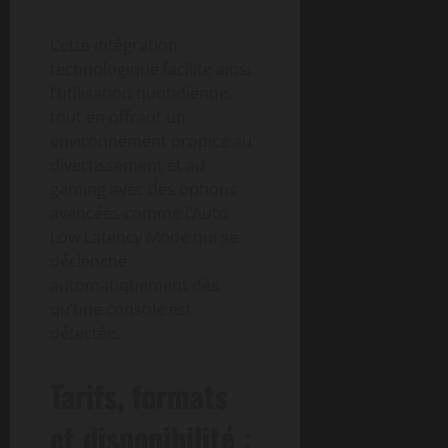
Cette intégration
technologique facilite ainsi
l’utilisation quotidienne,
tout en offrant un
environnement propice au
divertissement et au
gaming avec des options
avancées comme l’Auto
Low Latency Mode qui se
déclenche
automatiquement dès
qu’une console est
détectée.
Tarifs, formats
et disponibilité :