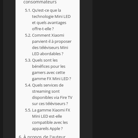
consommateurs
Qu’est-ce que la
technologie Mini LED
et quels avantages
offre-t-elle ?
Comment Xiaomi
parvient-il à proposer
des téléviseurs Mini
LED abordables ?
Quels sont les
bénéfices pour les
gamers avec cette
gamme FX Mini LED ?
Quels services de
streaming sont
disponibles via Fire TV
sur ces téléviseurs ?
La gamme Xiaomi FX
Mini LED est-elle
compatible avec les
appareils Apple ?
À propos de l'auteur