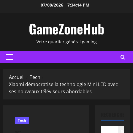
Aller
07/08/2026
7:34:15 PM
au
contenu
GameZoneHub
Votre quartier général gaming
Menu
principal
Accueil
Tech
Xiaomi démocratise la technologie Mini LED avec
ses nouveaux téléviseurs abordables
RECHERCHER
Tech
Recher