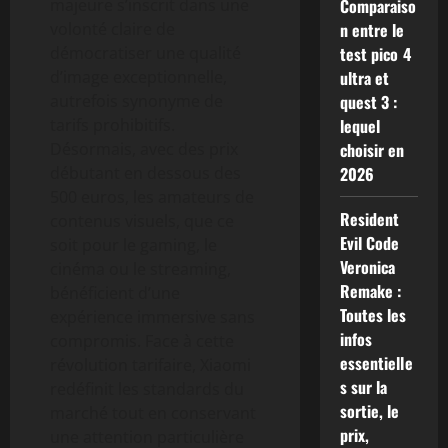
majeure s’inscrit dans une
Comparaiso
volonté claire de
n entre le
démocratiser une qualité
test pico 4
d’image exceptionnelle,
ultra et
autrefois synonyme de
quest 3 :
tarifs prohibitifs.
lequel
Désormais, avec des prix
choisir en
débutant en dessous des
2026
500 euros, les amateurs de
Resident
contenus visuels, que ce
Evil Code
soit pour le gaming, le
Veronica
cinéma ou le streaming,
Remake :
bénéficient d’une
Toutes les
expérience immersive sans
infos
compromis. Face à cette
essentielle
révolution tarifaire, Xiaomi
s sur la
redéfinit les standards du
sortie, le
marché tout en conservant
prix,
une attention particulière