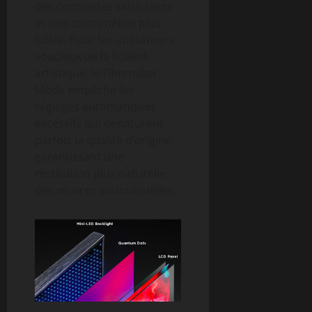
des contrastes saisissants
et une colorimétrie plus
fidèle. Pour les utilisateurs
soucieux de la fidélité
artistique, le Filmmaker
Mode empêche les
réglages automatiques
excessifs qui dénaturent
parfois la qualité d’origine,
garantissant une
restitution plus naturelle
des œuvres audiovisuelles.