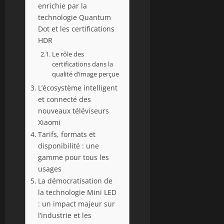
enrichie par la
technologie Quantum
Dot et les certifications
HDR
Le rôle des
certifications dans la
qualité d’image perçue
L’écosystème intelligent
et connecté des
nouveaux téléviseurs
Xiaomi
Tarifs, formats et
disponibilité : une
gamme pour tous les
usages
La démocratisation de
la technologie Mini LED
: un impact majeur sur
l’industrie et les