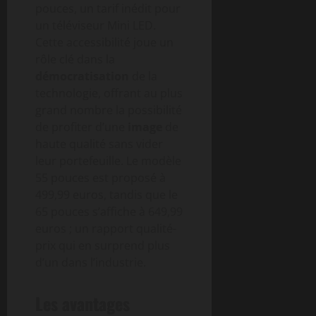
pouces, un tarif inédit pour
un téléviseur Mini LED.
Cette accessibilité joue un
rôle clé dans la
démocratisation
de la
technologie, offrant au plus
grand nombre la possibilité
de profiter d’une
image
de
haute qualité sans vider
leur portefeuille. Le modèle
55 pouces est proposé à
499,99 euros, tandis que le
65 pouces s’affiche à 649,99
euros ; un rapport qualité-
prix qui en surprend plus
d’un dans l’industrie.
Les avantages