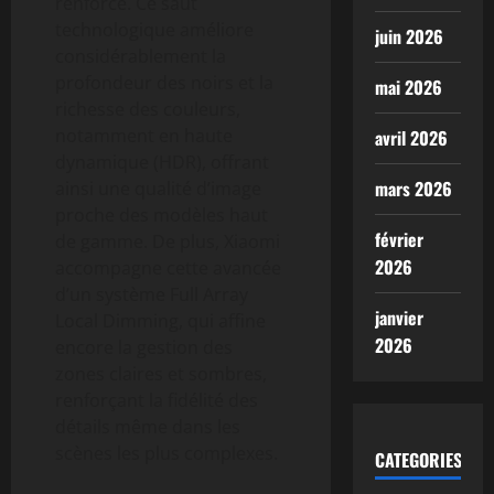
renforcé. Ce saut
technologique améliore
juin 2026
considérablement la
profondeur des noirs et la
mai 2026
richesse des couleurs,
notamment en haute
avril 2026
dynamique (HDR), offrant
mars 2026
ainsi une qualité d’image
proche des modèles haut
février
de gamme. De plus, Xiaomi
2026
accompagne cette avancée
d’un système Full Array
janvier
Local Dimming, qui affine
2026
encore la gestion des
zones claires et sombres,
renforçant la fidélité des
détails même dans les
scènes les plus complexes.
CATEGORIES