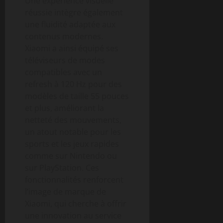
Une expérience visuelle
réussie intègre également
une fluidité adaptée aux
contenus modernes.
Xiaomi a ainsi équipé ses
téléviseurs de modes
compatibles avec un
refresh à 120 Hz pour des
modèles de taille 55 pouces
et plus, améliorant la
netteté des mouvements,
un atout notable pour les
sports et les jeux rapides
comme sur Nintendo ou
sur PlayStation. Ces
fonctionnalités renforcent
l’image de marque de
Xiaomi, qui cherche à offrir
une innovation au service