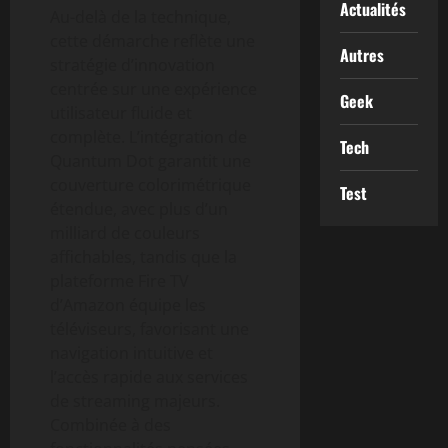
Actualités
Au-delà de la technique,
cette démarche reflète une
Autres
stratégie d’innovation
centrée sur une expérience
Geek
utilisateur fluide et
complète. L’intégration de
Tech
Quantum Dot garantit une
couverture colorimétrique
Test
étendue, avec plus d’un
milliard de couleurs
affichables, tandis que la
plateforme Fire TV
d’Amazon équipe les
téléviseurs, favorisant une
navigation intuitive et
l’accès rapide aux services
de streaming majeurs.
Combinée à des