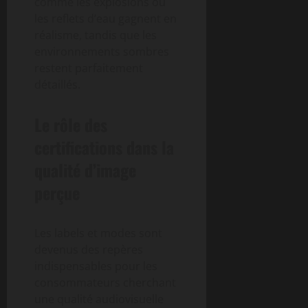
comme les explosions ou
les reflets d’eau gagnent en
réalisme, tandis que les
environnements sombres
restent parfaitement
détaillés.
Le rôle des
certifications dans la
qualité d’image
perçue
Les labels et modes sont
devenus des repères
indispensables pour les
consommateurs cherchant
une qualité audiovisuelle