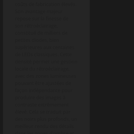
coûts de fabrication élevés.
Son avantage majeur
repose sur la finesse de
son rétroéclairage,
constitué de milliers de
petites diodes, bien
supérieures aux centaines
de LEDs classiques. Cette
densité permet une gestion
locale du rétroéclairage,
avec des zones lumineuses
pouvant être ajustées de
façon indépendante pour
produire des images à
contraste extrêmement
élevé. Cela se traduit par
des noirs plus profonds, un
meilleur rendu des détails
dans les zones d’ombre et