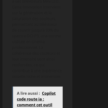
à ses téléviseurs Mini LED.
Cette innovation intervient
sur la génération et la
saturation des couleurs,
permettant au téléviseur
de couvrir jusqu’à 93% du
spectre DCI-P3, une norme
utilisée en cinéma
professionnel. La
cohérence des couleurs et
leur intensité sont ainsi
renforcées, ce qui
contribue à une expérience
visuelle riche et immersive.
A lire aussi :
Copilot
code route ia :
comment cet outil