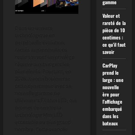
gamme
Valeur et
rareté de la
Dans un univers
pièce de 10
technologique en
centimes :
perpétuelle évolution,
ce qu’il faut
l’accès aux innovations
savoir
reste souvent un privilège
réservé aux budgets les
CarPlay
plus élevés. Pourtant, en
prend le
2026, Xiaomi bouleverse
large : une
cette dynamique avec sa
nouvelle
nouvelle gamme de
ère pour
téléviseurs FX Mini LED, qui
l’affichage
promet de rendre la
embarqué
technologie Mini LED
dans les
accessible au plus grand
bateaux
nombre. Cette avancée