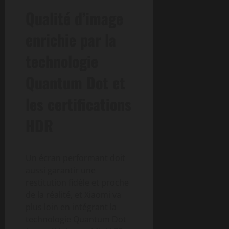
Qualité d’image
enrichie par la
technologie
Quantum Dot et
les certifications
HDR
Un écran performant doit
aussi garantir une
restitution fidèle et proche
de la réalité, et Xiaomi va
plus loin en intégrant la
technologie Quantum Dot