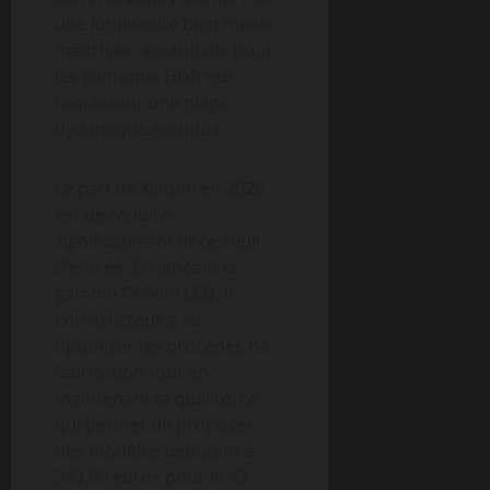
une luminosité bien mieux
maîtrisée, essentielle pour
les contenus HDR qui
requièrent une plage
dynamique étendue.
Le pari de Xiaomi en 2026
est de réduire
significativement ce seuil
d’entrée. En lançant la
gamme FX Mini LED, le
constructeur a su
optimiser les procédés de
fabrication tout en
maintenant la qualité, ce
qui permet de proposer
des modèles débutant à
349,99 euros pour le 43