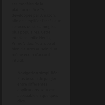
ses modèles de la
plateforme Fire TV,
développée par Amazon,
afin de simplifier l’accès aux
services de streaming les
plus populaires. Cette
interface unifie Netflix,
Prime Video, YouTube et
bien d’autres au sein d’un
même écran d’accueil
intuitif.
Navigation simplifiée :
Plus besoin de jongler
entre différentes
applications, tout est
accessible en quelques
clics.