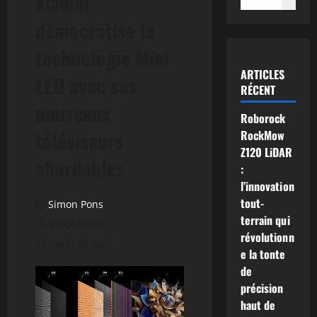
Xiaomi
démocratise la
technologie Mini
ARTICLES
LED avec ses
RÉCENT
nouveaux
Roborock
téléviseurs
RockMow
Z120 LiDAR
abordables
:
l’innovation
tout-
Simon Pons
terrain qui
22/06/2026
révolutionn
11 minutes lues
e la tonte
de
précision
haut de