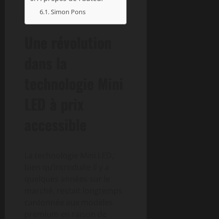
Simon Pons
Une révolution
dans la
technologie Mini
LED à prix
accessible
La technologie Mini LED,
bien qu’introduite il y a
quelques années sur le
marché, restait longtemps
cantonnée aux modèles
premium en raison de