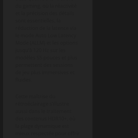
du gaming, où la réactivité
et la précision des détails
sont essentielles, la
réduction de la latence via
le mode Auto Low Latency
Mode (ALLM) et les options
jusqu’à 120 Hz sur les
modèles 55 pouces et plus
permettent des sessions
de jeu plus immersives et
fluides.
Cette maîtrise du
rétroéclairage s’illustre
aussi dans le traitement
des contenus HDR10+, où
la plage dynamique est
mieux respectée pour offrir