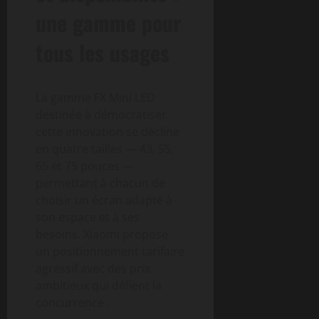
une gamme pour
tous les usages
La gamme FX Mini LED
destinée à démocratiser
cette innovation se décline
en quatre tailles — 43, 55,
65 et 75 pouces —
permettant à chacun de
choisir un écran adapté à
son espace et à ses
besoins. Xiaomi propose
un positionnement tarifaire
agressif avec des prix
ambitieux qui défient la
concurrence :