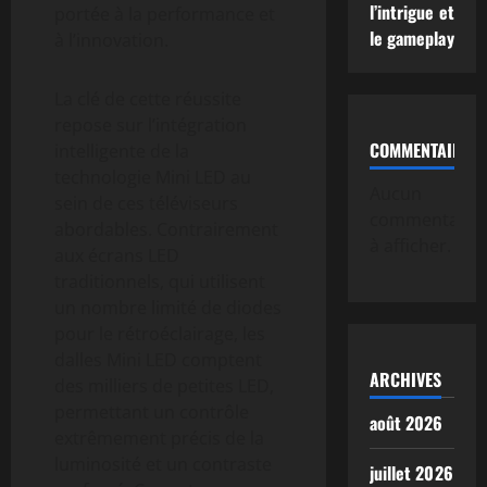
l’intrigue et
portée à la performance et
le gameplay
à l’innovation.
La clé de cette réussite
repose sur l’intégration
COMMENTAIRE
intelligente de la
technologie Mini LED au
Aucun
sein de ces téléviseurs
commentaire
abordables. Contrairement
à afficher.
aux écrans LED
traditionnels, qui utilisent
un nombre limité de diodes
pour le rétroéclairage, les
dalles Mini LED comptent
ARCHIVES
des milliers de petites LED,
permettant un contrôle
août 2026
extrêmement précis de la
luminosité et un contraste
juillet 2026