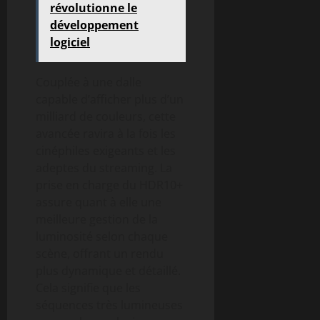
révolutionne le
développement
logiciel
Couplée à une dalle
capable d’afficher plus d’un
milliard de couleurs, cette
avancée ravira à la fois les
cinéphiles exigeants et les
adeptes du streaming. La
prise en charge du HDR10+
assure quant à elle une
meilleure gestion de la
luminosité selon chaque
scène, offrant un rendu
plus dynamique et détaillé.
Cela signifie que les
séquences très lumineuses