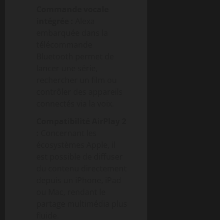
Commande vocale
intégrée :
Alexa
embarquée dans la
télécommande
Bluetooth permet de
lancer une série,
rechercher un film ou
contrôler des appareils
connectés via la voix.
Compatibilité AirPlay 2
:
Concernant les
écosystèmes Apple, il
est possible de diffuser
du contenu directement
depuis un iPhone, iPad
ou Mac, rendant le
partage multimédia plus
fluide.