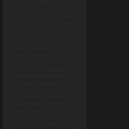
venir
haut de gamme
75
(mi-
prévues, détails
juillet)
à confirmer
Cette offre complète
répond aussi bien aux
attentes des utilisateurs
occasionnels, cinéphiles,
amateurs de séries en
streaming qu’aux gamers
désireux d’une image fluide
et immersive.
Complètement intégrée
dans l’univers connecté, la
gamme répond ainsi aux
enjeux actuels pour un
usage à la fois performant