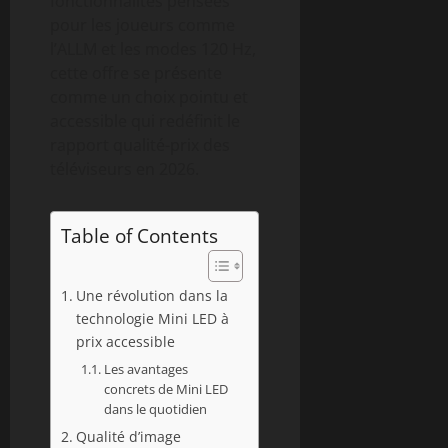
fonctionnalités pensées
pour les joueurs comme
l’ALLM et les modes 120 Hz,
cette offre se présente
comme un choix pointu et
accessible qui redéfinit le
rapport qualité-prix des
téléviseurs en 2026.
Table of Contents
Une révolution dans la
technologie Mini LED à
prix accessible
Les avantages
concrets de Mini LED
dans le quotidien
Qualité d’image