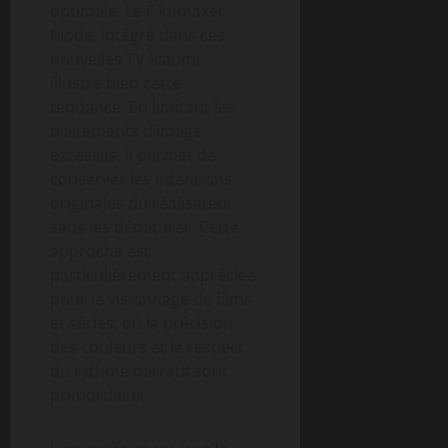
optimale. Le Filmmaker
Mode, intégré dans ces
nouvelles TV Xiaomi,
illustre bien cette
tendance. En limitant les
traitements d’image
excessifs, il permet de
conserver les intentions
originales du réalisateur
sans les dénaturer. Cette
approche est
particulièrement appréciée
pour le visionnage de films
et séries, où la précision
des couleurs et le respect
du rythme narratif sont
primordiaux.