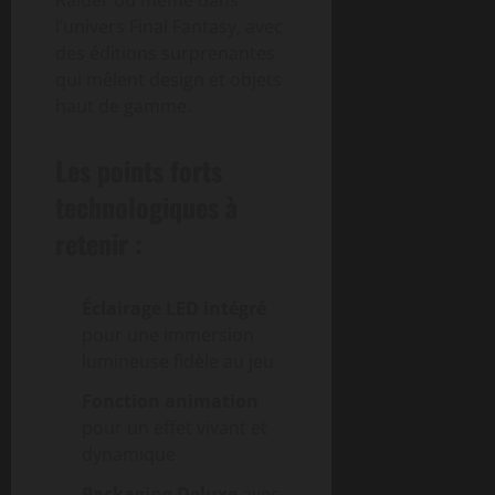
l’univers Final Fantasy, avec
des éditions surprenantes
qui mêlent design et objets
haut de gamme.
Les points forts
technologiques à
retenir :
Éclairage LED intégré
pour une immersion
lumineuse fidèle au jeu
Fonction animation
pour un effet vivant et
dynamique
Packaging Deluxe
avec