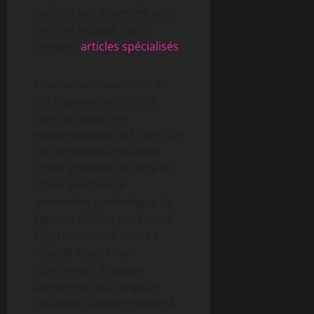
partent extrêmement vite,
comme indiqué dans
certains
articles spécialisés
.
Une raison essentielle de
cet engouement réside
dans le caractère
emblématique de Link et de
ses aventures, porteurs
d’une symbolique forte et
d’une expérience
immersive symbolique. La
figurine offerte par First 4
Figures incarne ainsi ce
double aspect : un
décorateur d’espace
personnel autant qu’un
symbole d’appartenance à