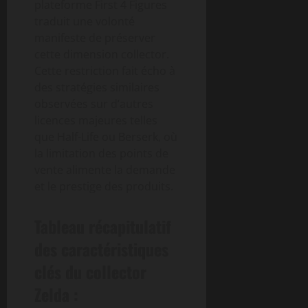
plateforme First 4 Figures
traduit une volonté
manifeste de préserver
cette dimension collector.
Cette restriction fait écho à
des stratégies similaires
observées sur d’autres
licences majeures telles
que Half-Life ou Berserk, où
la limitation des points de
vente alimente la demande
et le prestige des produits.
Tableau récapitulatif
des caractéristiques
clés du collector
Zelda :