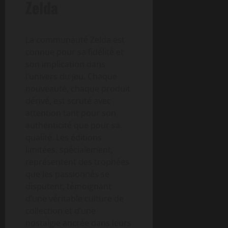
Zelda
La communauté Zelda est
connue pour sa fidélité et
son implication dans
l’univers du jeu. Chaque
nouveauté, chaque produit
dérivé, est scruté avec
attention tant pour son
authenticité que pour sa
qualité. Les éditions
limitées, spécialement,
représentent des trophées
que les passionnés se
disputent, témoignant
d’une véritable culture de
collection et d’une
nostalgie ancrée dans leurs