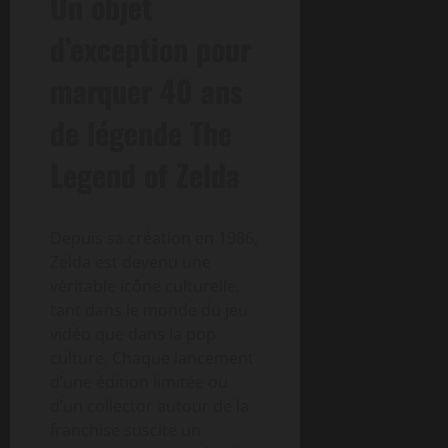
Un objet
d’exception pour
marquer 40 ans
de légende The
Legend of Zelda
Depuis sa création en 1986,
Zelda est devenu une
véritable icône culturelle,
tant dans le monde du jeu
vidéo que dans la pop
culture. Chaque lancement
d’une édition limitée ou
d’un collector autour de la
franchise suscite un