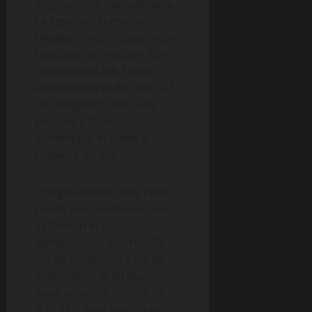
engouement considérable.
La figurine récemment
révélée s’inscrit dans cette
tradition de prestige. Elle
représente Link, héros
emblématique de Tears of
the Kingdom, dans une
posture à la fois
dynamique et fidèle à
l’univers du jeu.
L’originalité de cette pièce
réside non seulement dans
sa finition et ses
dimensions – environ 20
cm de hauteur, 19 cm de
profondeur et largeur,
pour un poids proche de
0,75 kg – mais aussi dans