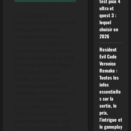
test pico 4
ultra et
quest 3 :
Le quarantième
lequel
anniversaire de la franchise
choisir en
The Legend of Zelda
2026
s’annonce comme un
moment d’exception pour
Resident
les amateurs de la série et
Evil Code
pour Nintendo. Né en 1986
Veronica
de l’imagination de Shigeru
Remake :
Miyamoto et Takashi
Toutes les
Tezuka, ce jeu vidéo
infos
mythique a traversé les
essentielle
décennies, nourrissant une
s sur la
communauté fidèle et
sortie, le
passionnée. En février
prix,
2026, à l’occasion de cet
l’intrigue et
anniversaire majeur, une
le gameplay
figurine collector inspirée