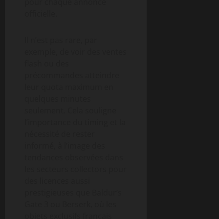
pour chaque annonce
officielle.
Il n’est pas rare, par
exemple, de voir des ventes
flash ou des
précommandes atteindre
leur quota maximum en
quelques minutes
seulement. Cela souligne
l’importance du timing et la
nécessité de rester
informé, à l’image des
tendances observées dans
les secteurs collectors pour
des licences aussi
prestigieuses que Baldur’s
Gate 3 ou Berserk, où les
objets exclusifs français