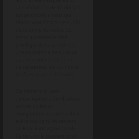
une réduction de 10 dollars
est proposée à ceux qui
s’inscrivent à l’avance sur la
plateforme de vente. Ce
geste accentue le côté
privilégié de ce lancement,
une occasion à ne surtout
pas manquer sous peine
de déception, surtout pour
les fans les plus dévoués.
On observe ici une
dynamique proche d’autres
sorties collector
marquantes, comme cela a
été le cas dans les univers
de Final Fantasy ou Tomb
Raider, où la passion pour