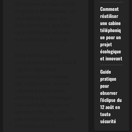
de l’univers de Tears of the
Comment
Kingdom a été dévoilée : un
réutiliser
véritable bijou pour les
une cabine
collectionneurs, avec des
téléphoniq
caractéristiques uniques
ue pour un
qui raviront les puristes.
projet
écologique
Cette édition limitée,
et innovant
conçue avec soin par First 4
Figures, spécialiste
Guide
reconnu dans le monde
pratique
des objets rares, incarne
pour
l’alliance parfaite entre
observer
esthétique et technologie.
l’éclipse du
Déjà anticipée avant son
12 août en
annonce officielle, cette
toute
pièce explore une nouvelle
sécurité
dimension dans la