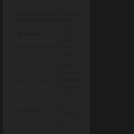
Caractéristiques
Détails
20 cm (H) x 19
Dimensions
cm (L) x 19 cm
(P)
Poids
Approx. 0,75 kg
LED + animation
lumineuse,
Fonctionnalités
packaging
deluxe, carte
d’authenticité
Exclusivité First
Disponibilité
4 Figures
Non
communiqué