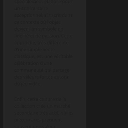
spécialement élaboré pour
un anniversaire
exceptionnel, s’inscrit dans
ce contexte où l’objet
devient un symbole de
fidélité et de passion. Cette
approche, très différente
d’une simple vente
classique, est une véritable
célébration d’une
communauté qui partage
des valeurs fortes autour
du jeu vidéo.
Enfin, cette culture de la
collection crée un marché
secondaire très actif, où les
pièces rares prennent
souvent une valeur