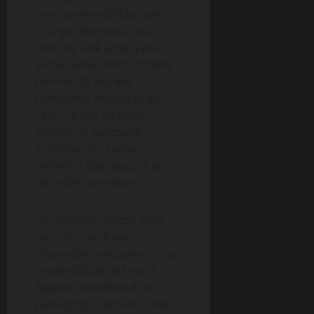
son système d’éclairage
LED qui illumine le bras
droit de Link ainsi que le
socle. Cette fonctionnalité
permet de recréer
l’ambiance mystique de
Tears of the Kingdom,
offrant un spectacle
lumineux qui ravive la
mémoire des joueurs et
des collectionneurs.
Ce collector, inscrit dans
une série exclusive
disponible uniquement sur
le site officiel de First 4
Figures, bénéficie d’un
packaging premium : une