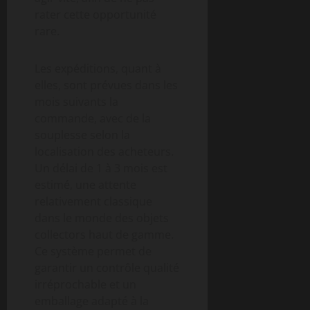
rater cette opportunité
rare.
Les expéditions, quant à
elles, sont prévues dans les
mois suivants la
commande, avec de la
souplesse selon la
localisation des acheteurs.
Un délai de 1 à 3 mois est
estimé, une attente
relativement classique
dans le monde des objets
collectors haut de gamme.
Ce système permet de
garantir un contrôle qualité
irréprochable et un
emballage adapté à la