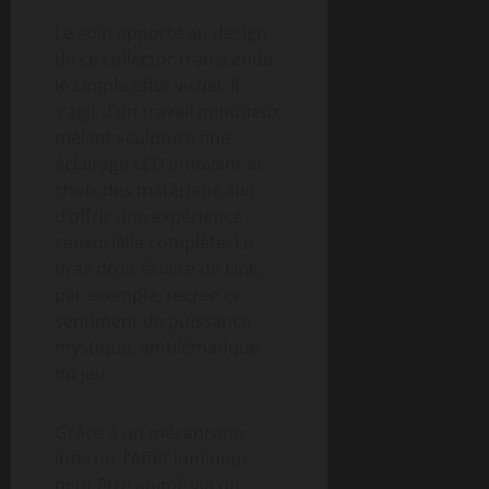
Le soin apporté au design
de ce collector transcende
le simple effet visuel. Il
s’agit d’un travail minutieux
mêlant sculpture fine,
éclairage LED innovant et
choix des matériaux afin
d’offrir une expérience
sensorielle complète. Le
bras droit éclairé de Link,
par exemple, recrée ce
sentiment de puissance
mystique, emblématique
du jeu.
Grâce à un mécanisme
interne, l’effet lumineux
peut être animé via un