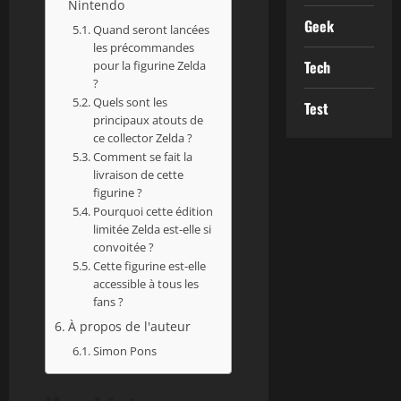
Nintendo
Geek
Quand seront lancées
les précommandes
Tech
pour la figurine Zelda
?
Quels sont les
Test
principaux atouts de
ce collector Zelda ?
Comment se fait la
livraison de cette
figurine ?
Pourquoi cette édition
limitée Zelda est-elle si
convoitée ?
Cette figurine est-elle
accessible à tous les
fans ?
À propos de l'auteur
Simon Pons