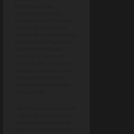
mode spécifique,
apportant un rendu
presque vivant à la statue.
Ce type de technologie
s’inscrit dans une tendance
grandissante de gammes
collectors combinant
tradition artisanale et
avancées électroniques. Ce
mariage assure ainsi une
immersion constante,
même hors du contexte
vidéoludique.
Les dimensions annoncées
– 20 cm de haut pour une
largeur et profondeur de
19 cm – lui confèrent une