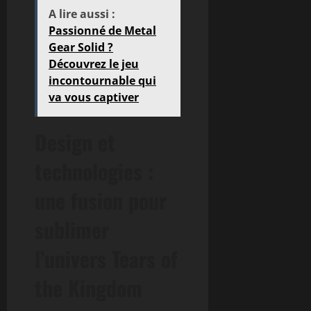
A lire aussi :
Passionné de Metal
Gear Solid ?
Découvrez le jeu
incontournable qui
va vous captiver
Design et
technologies :
une fusion pour
sublimer
l’univers Tears of
the Kingdom