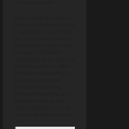
une communauté.
Enfin, au-delà de la danse
délicate de la rareté et de la
disponibilité, le lancement
de cette figurine éclaire un
phénomène toujours plus
marqué : la collection
d’objets liés au jeu vidéo ne
fait plus seulement office
de loisir, mais devient pour
certains un véritable
investissement à long
terme, à l’image des cartes
Pokémon rares ou des
coffrets Final Fantasy très
recherchés dès leur sortie.