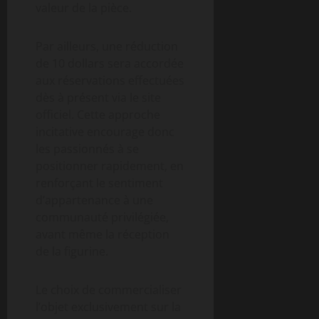
valeur de la pièce.
Par ailleurs, une réduction
de 10 dollars sera accordée
aux réservations effectuées
dès à présent via le site
officiel. Cette approche
incitative encourage donc
les passionnés à se
positionner rapidement, en
renforçant le sentiment
d’appartenance à une
communauté privilégiée,
avant même la réception
de la figurine.
Le choix de commercialiser
l’objet exclusivement sur la