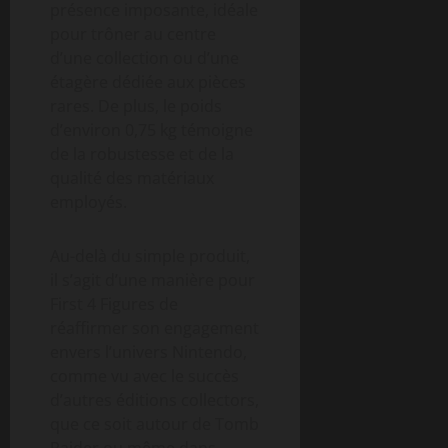
présence imposante, idéale
pour trôner au centre
d’une collection ou d’une
étagère dédiée aux pièces
rares. De plus, le poids
d’environ 0,75 kg témoigne
de la robustesse et de la
qualité des matériaux
employés.
Au-delà du simple produit,
il s’agit d’une manière pour
First 4 Figures de
réaffirmer son engagement
envers l’univers Nintendo,
comme vu avec le succès
d’autres éditions collectors,
que ce soit autour de Tomb
Raider ou même dans