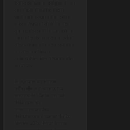
boîte deluxe protégée et un
certificat d’authenticité
viennent couronner cette
pièce. Autant d’éléments
qui renforcent le caractère
rare et précieux du produit,
désormais attendu comme
un des meilleurs
collectibles liés à Nintendo
en 2026.
Si aucune annonce
officielle sur le prix n’a
encore été faite, on sait
déjà que les
précommandes
débuteront à partir du 26
février 2026. Pour inciter
les premiers acquéreurs,