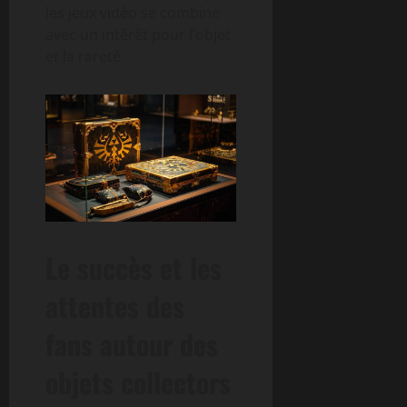
les jeux vidéo se combine
avec un intérêt pour l’objet
et la rareté.
Le succès et les
attentes des
fans autour des
objets collectors