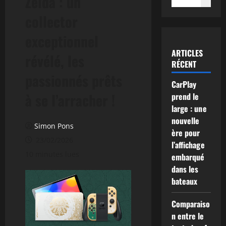
Zelda : un
collector
exceptionnel
ARTICLES
révélé, les
RÉCENT
passionnés prêts
CarPlay
à se l’arracher !
prend le
large : une
nouvelle
Simon Pons
ère pour
23/02/2026
l’affichage
10 minutes lues
embarqué
dans les
bateaux
Comparaiso
n entre le