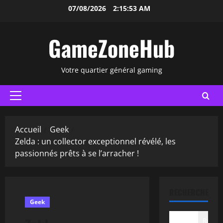
Aller
07/08/2026
2:15:54 AM
au
contenu
GameZoneHub
Votre quartier général gaming
Menu
principal
Accueil
Geek
Zelda : un collector exceptionnel révélé, les
passionnés prêts à se l’arracher !
RECHERCHER
Geek
Recher