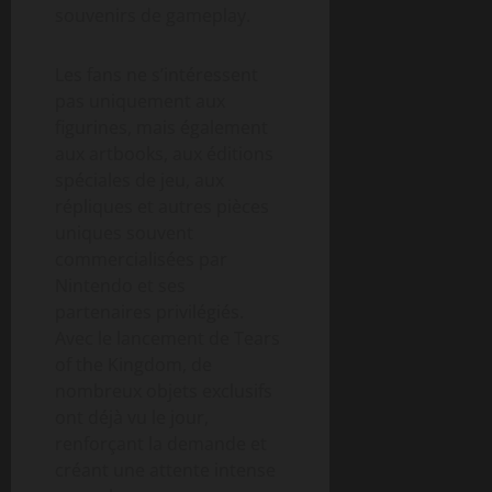
souvenirs de gameplay.
Les fans ne s’intéressent
pas uniquement aux
figurines, mais également
aux artbooks, aux éditions
spéciales de jeu, aux
répliques et autres pièces
uniques souvent
commercialisées par
Nintendo et ses
partenaires privilégiés.
Avec le lancement de Tears
of the Kingdom, de
nombreux objets exclusifs
ont déjà vu le jour,
renforçant la demande et
créant une attente intense