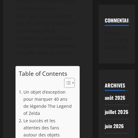
collection de memorabilia,
en incorporant un
éclairage LED sécurisant
COMMENTAIRE
une immersion totale. Un
must-have prêt à
Aucun
déclencher une véritable
commentaire
ruée parmi les passionnés,
à afficher.
en quête de la perle rare.
Table of Contents
ARCHIVES
Un objet d’exception
août 2026
pour marquer 40 ans
de légende The Legend
juillet 2026
of Zelda
Le succès et les
juin 2026
attentes des fans
autour des objets