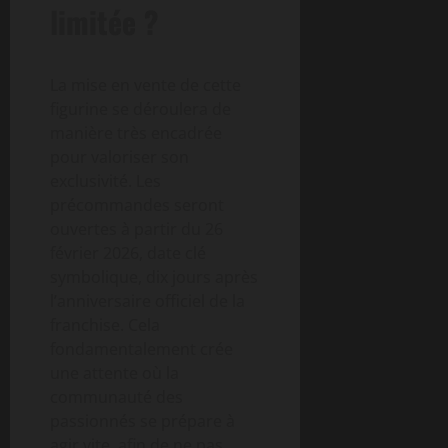
limitée ?
La mise en vente de cette
figurine se déroulera de
manière très encadrée
pour valoriser son
exclusivité. Les
précommandes seront
ouvertes à partir du 26
février 2026, date clé
symbolique, dix jours après
l’anniversaire officiel de la
franchise. Cela
fondamentalement crée
une attente où la
communauté des
passionnés se prépare à
agir vite, afin de ne pas