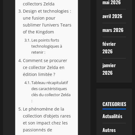
mai 2026
collectors Zelda
Design et technologies :
avril 2026
une fusion pour
sublimer l’univers Tears
mars 2026
of the Kingdom
Les points forts
février
technologiques à
2026
retenir :
Comment se procurer
janvier
ce collector Zelda en
2026
édition limitée ?
Tableau récapitulatif
des caractéristiques
clés du collector Zelda
:
CATEGORIES
Le phénomène de la
Actualités
collection d’objets rares
et son impact chez les
Autres
passionnés de