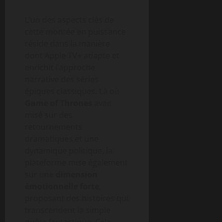
L’un des aspects clés de
cette montée en puissance
réside dans la manière
dont Apple TV+ adapte et
enrichit l’approche
narrative des séries
épiques classiques. Là où
Game of Thrones
avait
misé sur des
retournements
dramatiques et une
dynamique politique, la
plateforme mise également
sur une
dimension
émotionnelle forte
,
proposant des histoires qui
transcendent la simple
quête fantastique. Cela