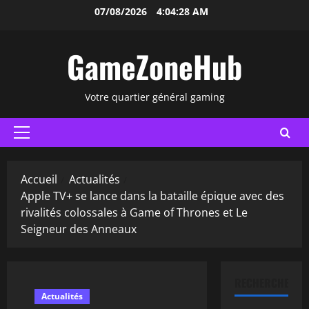
Aller
07/08/2026
4:04:29 AM
au
contenu
GameZoneHub
Votre quartier général gaming
Menu
principal
Accueil
Actualités
Apple TV+ se lance dans la bataille épique avec des
rivalités colossales à Game of Thrones et Le
Seigneur des Anneaux
RECHERCHER
Actualités