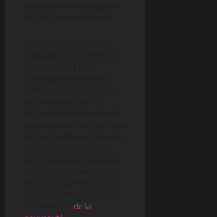
démocratisation du genre
et à son renouvellement.
En parallèle, la bataille
médiatique autour de ces
contenus crée une
dynamique publicitaire
intense. Chaque nouveau
lancement est scruté,
comparé et analysé par la
presse et les communautés
de fans, renforçant ainsi le
buzz autour des sorties.
Par exemple, on retrouve
cette effervescence dans
les revues spécialisées où
Apple TV+ émerge comme
un acteur clé
de la