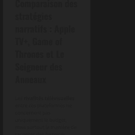
Comparaison des
stratégies
narratifs : Apple
TV+, Game of
Thrones et Le
Seigneur des
Anneaux
Les
rivalités télévisuelles
entre ces plateformes ne
concernent pas
uniquement le budget,
mais surtout la manière de
raconter des histoires.