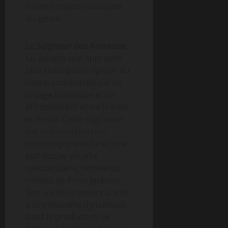
les archétypes classiques
du genre.
Le
Seigneur des Anneaux
,
lui, adopte une approche
plus classique et épique du
conte, concentrée sur un
voyage initiatique et un
affrontement entre le bien
et le mal. Cette saga mise
sur une construction
mythologique riche et une
esthétique visuelle
spectaculaire, héritée du
cinéma de Peter Jackson.
Son succès a ouvert la voie
à une nouvelle dynamique
dans la production de