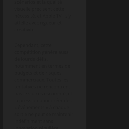
scénarios et la qualité
visuelle précisent cette
nécessité, et Apple TV+ s’y
attelle avec rigueur et
créativité.
Cependant, cette
compétition génère aussi
de lourds défis,
notamment en termes de
budgets et de risques
commerciaux. Toutes les
tentatives ne rencontrent
pas le succès escompté, et
la pression pour créer des
« événements » à chaque
sortie ne peut se maintenir
indéfiniment sans
innovation régulière.