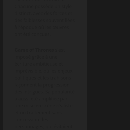
Chacune possède un style
distinct, avec des forces et
des faiblesses souvent liées
à l’époque où les œuvres
ont été conçues.
Game of Thrones
s’est
imposé grâce à une
écriture ambitieuse et
imprévisible, où les enjeux
politiques et les trahisons
façonnent la progression
des intrigues. Sa popularité
a aussi été amplifiée par
une mise en scène réaliste
et un traitement sans
concession des
personnages, qui évitaient