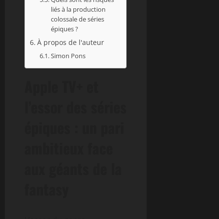
liés à la production
colossale de séries
épiques ?
À propos de l'auteur
Simon Pons
Apple TV+ et
l’essor des séries
épiques : un pari
ambitieux face
aux géants de la
fantasy