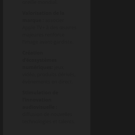
oreille mondial.
Valorisation de la
marque :
associer
Apple TV+ à des œuvres
majeures renforce
l’image avant-gardiste.
Création
d’écosystèmes
numériques:
jeux
vidéo, produits dérivés,
événements en direct.
Stimulation de
l’innovation
audiovisuelle :
diffusion de nouvelles
technologies et talents.