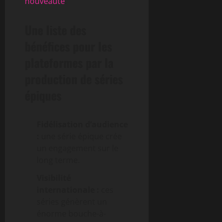
nouveauté
.
Une liste des
bénéfices pour les
plateformes par la
production de séries
épiques
Fidélisation d’audience
:
une série épique crée
un engagement sur le
long terme.
Visibilité
internationale :
ces
séries génèrent un
énorme bouche-à-