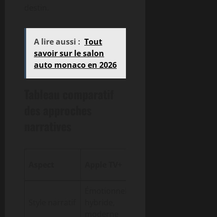
destin.
A lire aussi :
Tout
savoir sur le salon
auto monaco en 2026
Tableau comparatif
des approches
narratives
Game of
Le Sei
Aspect
Apple TV+
Thrones
des A
Émotionnel,
Politique,
Classi
Style narratif
hybride,
imprévisible,
épique
moderne
réaliste
mytho