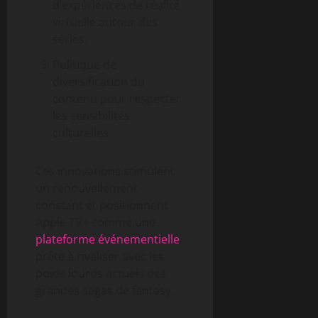
d’expériences de réalité
virtuelle autour des
séries.
Politique de
diversification du
contenu pour respecter
les sensibilités
culturelles.
Ces innovations stimulent
un renouvellement
constant et positionnent
Apple TV+ comme une
plateforme événementielle
,
prête à rivaliser avec les
poids lourds actuels des
grandes sagas de fantasy.