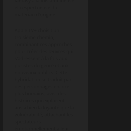
fantasy à la fois ambitieuse
et respectueuse du
matériau d’origine.
Apple TV+ choisit un
troisième chemin,
combinant ces approches
pour créer des œuvres qui
s’adressent à la fois aux
puristes du genre et aux
nouveaux publics. Cette
hybridation se traduit par
des personnages encore
plus humains, avec des
histoires qui explorent
aussi bien la loyauté que la
vulnérabilité, attachant les
spectateurs
émotionnellement à leur