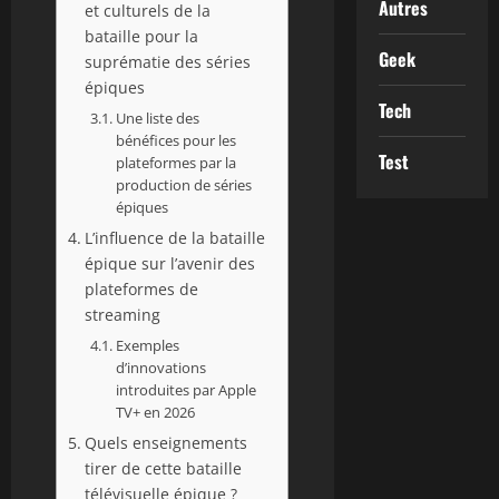
Autres
et culturels de la
bataille pour la
Geek
suprématie des séries
épiques
Tech
Une liste des
bénéfices pour les
Test
plateformes par la
production de séries
épiques
L’influence de la bataille
épique sur l’avenir des
plateformes de
streaming
Exemples
d’innovations
introduites par Apple
TV+ en 2026
Quels enseignements
tirer de cette bataille
télévisuelle épique ?