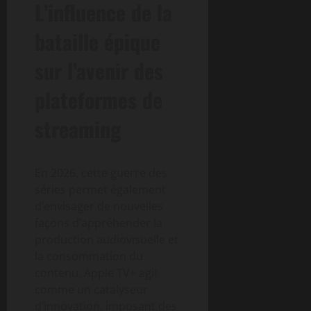
L’influence de la
bataille épique
sur l’avenir des
plateformes de
streaming
En 2026, cette guerre des
séries permet également
d’envisager de nouvelles
façons d’appréhender la
production audiovisuelle et
la consommation du
contenu. Apple TV+ agit
comme un catalyseur
d’innovation, imposant des