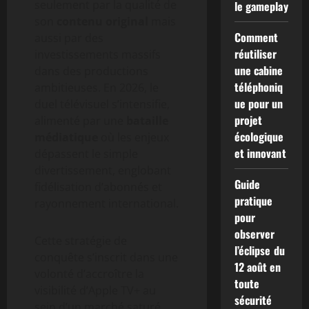
seulement par la qualité de
le gameplay
son
contenu original
mais
Comment
aussi par des
réutiliser
investissements massifs
une cabine
dans des productions
téléphoniq
ambitieuses. En 2026, le
ue pour un
duel télévisuel s’intensifie,
projet
alimenté par une
bataille
écologique
médiatique
où les enjeux
et innovant
dépassent le simple
divertissement, englobant
Guide
fidélisation d’abonnés et
pratique
rayonnement international.
pour
observer
Cette stratégie de
l’éclipse du
conquête s’inscrit dans une
12 août en
volonté d’accroître la
toute
visibilité d’Apple TV+ au
sécurité
sein d’un marché saturé