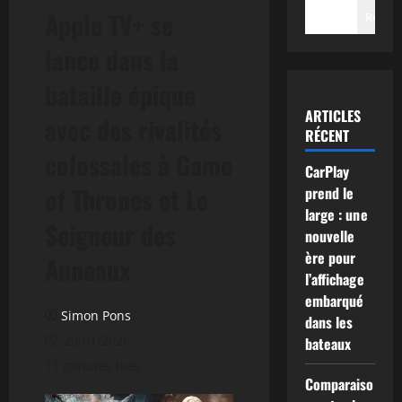
Apple TV+ se
Recher
lance dans la
bataille épique
ARTICLES
avec des rivalités
RÉCENT
colossales à Game
CarPlay
of Thrones et Le
prend le
large : une
Seigneur des
nouvelle
ère pour
Anneaux
l’affichage
embarqué
Simon Pons
dans les
29/01/2026
bateaux
11 minutes lues
Comparaiso