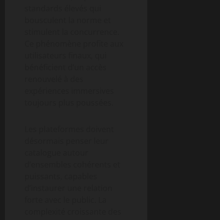
standards élevés qui
bousculent la norme et
stimulent la concurrence.
Ce phénomène profite aux
utilisateurs finaux, qui
bénéficient d’un accès
renouvelé à des
expériences immersives
toujours plus poussées.
Les plateformes doivent
désormais penser leur
catalogue autour
d’ensembles cohérents et
puissants, capables
d’instaurer une relation
forte avec le public. La
complexité croissante des