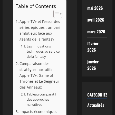
Table of Contents
mai 2026
avril 2026
Apple TV+ et l’essor des
séries épiques : un pari
mars 2026
ambitieux face aux
géants de la fantasy
février
Les innovations
2026
techniques au service
de la fantasy
janvier
Comparaison des
2026
stratégies narratifs :
Apple TV+, Game of
Thrones et Le Seigneur
des Anneaux
CATEGORIES
Tableau comparatif
des approches
Actualités
narratives
Impacts économiques