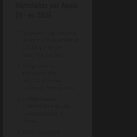
introduites par Apple
TV+ en 2026
Libération des épisodes
en format événementiel
plutôt que binge-
watching classique.
Intégration de
fonctionnalités
interactives pour
renforcer l’immersion.
Collaborations
transmedia avec des
univers gaming et
comics.
Développement