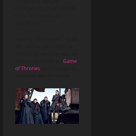
d’une série épique,
pourtant il joue un rôle clé
dans l’immersion du
spectateur.
Avec ce déploiement, Apple
TV+ affiche clairement sa
volonté de rivaliser avec les
univers encensés de
Game
of Thrones
et de la saga du
Seigneur des Anneaux
.