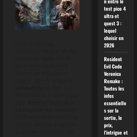
n entre le
test pico 4
ultra et
quest 3 :
lequel
choisir en
Dans un paysage
2026
audiovisuel de plus en plus
compétitif, Apple TV+ se
Resident
positionne résolument
Evil Code
comme un prétendant
Veronica
majeur dans la catégorie
Remake :
séries épiques
. Face aux
Toutes les
mastodontes du genre que
infos
sont
Game of Thrones
et
essentielle
Le Seigneur des Anneaux
,
s sur la
la plateforme de streaming
sortie, le
d’Apple cherche à imposer
prix,
sa propre empreinte, non
l’intrigue et