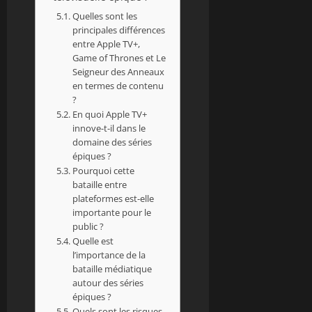
Quelles sont les
principales différences
entre Apple TV+,
Game of Thrones et Le
Seigneur des Anneaux
en termes de contenu
?
En quoi Apple TV+
innove-t-il dans le
domaine des séries
épiques ?
Pourquoi cette
bataille entre
plateformes est-elle
importante pour le
public ?
Quelle est
l’importance de la
bataille médiatique
autour des séries
épiques ?
Quels sont les risques