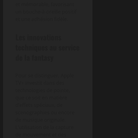
et mémorable, favorisant
un bouche-à-oreille positif
et une adhésion fidèle.
Les innovations
techniques au service
de la fantasy
Pour se distinguer, Apple
TV+ investit dans des
technologies de pointe,
que ce soit en matière
d’effets spéciaux, de
scenographies ou encore
de musique originale.
L’utilisation de la capture
de mouvement et des