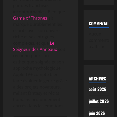
par des franchises
incontournables. Bien que
Game of Thrones
ait
COMMENTAIRE
marqué durablement les
esprits avec son univers
Aucun
riche et ses intrigues
commentaire
complexes, et que
Le
à afficher.
Seigneur des Anneaux
soit
reconnu pour son
esthétique soignée et son
approche mythologique,
Apple TV+ compte bien
ARCHIVES
faire évoluer le genre grâce
à des projets novateurs,
août 2026
mêlant fantasy et récits
humains profondément
juillet 2026
ancrés dans les émotions.
juin 2026