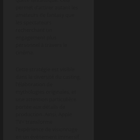
permet d’attirer autant les
amateurs de fantasy que
les spectateurs
recherchant un
engagement plus
personnel à travers le
cinéma.
Cette stratégie est visible
dans la diversité du casting,
l’élaboration de
mythologies originales, et
une attention particulière
portée aux détails de
production. Ainsi, Apple
TV+ transforme
l’expérience de visionnage
en un événement immersif