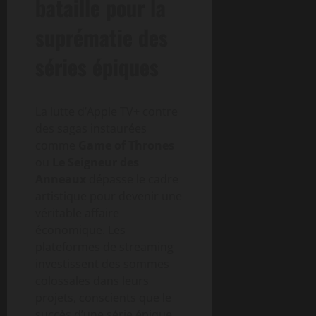
bataille pour la
suprématie des
séries épiques
La lutte d’Apple TV+ contre
des sagas instaurées
comme
Game of Thrones
ou
Le Seigneur des
Anneaux
dépasse le cadre
artistique pour devenir une
véritable affaire
économique. Les
plateformes de streaming
investissent des sommes
colossales dans leurs
projets, conscients que le
succès d’une série épique