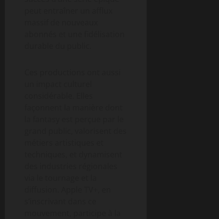
peut entraîner un afflux
massif de nouveaux
abonnés et une fidélisation
durable du public.
Ces productions ont aussi
un impact culturel
considérable. Elles
façonnent la manière dont
la fantasy est perçue par le
grand public, valorisent des
métiers artistiques et
techniques, et dynamisent
des industries régionales
via le tournage et la
diffusion. Apple TV+, en
s’inscrivant dans ce
mouvement, participe à la