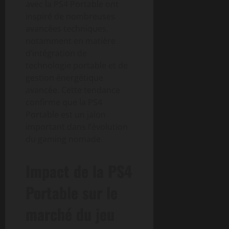
avec la PS4 Portable ont
inspiré de nombreuses
avancées techniques,
notamment en matière
d’intégration de
technologie portable et de
gestion énergétique
avancée. Cette tendance
confirme que la PS4
Portable est un jalon
important dans l’évolution
du gaming nomade.
Impact de la PS4
Portable sur le
marché du jeu