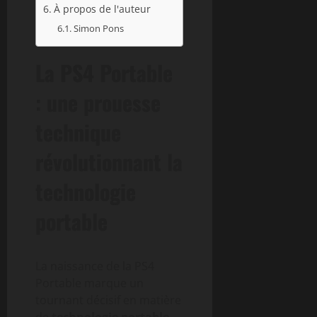
À propos de l'auteur
Simon Pons
La PS4 Portable
: une prouesse
technique
révolutionnant la
technologie
portable
La naissance de la PS4
Portable marque un
tournant décisif en matière
de
technologie portable