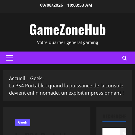
Aller
09/08/2026
10:03:54 AM
au
contenu
GameZoneHub
Votre quartier général gaming
Menu
principal
Accueil
Geek
La PS4 Portable : quand la puissance de la console
devient enfin nomade, un exploit impressionnant !
RECHERCHER
Geek
Recher