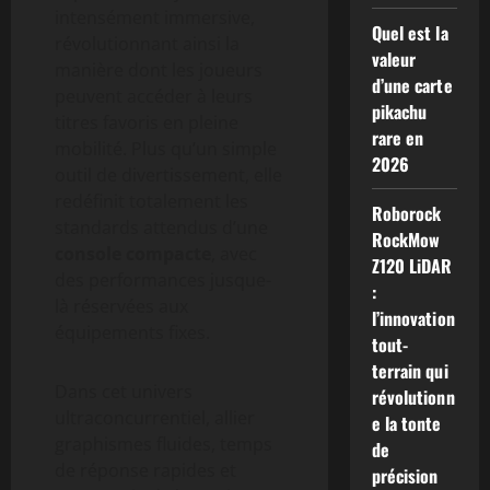
intensément immersive,
Quel est la
révolutionnant ainsi la
valeur
manière dont les joueurs
d’une carte
peuvent accéder à leurs
pikachu
titres favoris en pleine
rare en
mobilité. Plus qu’un simple
2026
outil de divertissement, elle
redéfinit totalement les
Roborock
standards attendus d’une
RockMow
console compacte
, avec
Z120 LiDAR
des performances jusque-
:
là réservées aux
l’innovation
équipements fixes.
tout-
terrain qui
Dans cet univers
révolutionn
ultraconcurrentiel, allier
e la tonte
graphismes fluides, temps
de
de réponse rapides et
précision