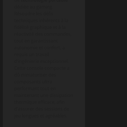
dédiée au gaming.
Résoudre les défis
techniques inhérents à la
fidélité graphique et à la
réactivité des commandes,
tout en garantissant
autonomie et confort, a
requis un travail
d’ingénierie exceptionnel.
Cette console compacte a
dû miniaturiser des
composants ultra
performant tout en
maintenant une dissipation
thermique efficace, afin
d’assurer des sessions de
jeu longues et agréables.