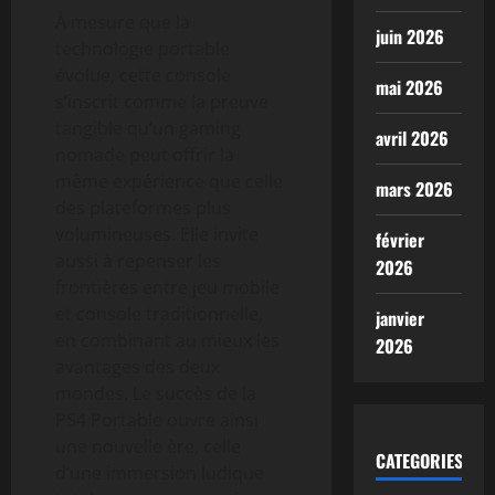
À mesure que la
juin 2026
technologie portable
évolue, cette console
mai 2026
s’inscrit comme la preuve
tangible qu’un gaming
avril 2026
nomade peut offrir la
même expérience que celle
mars 2026
des plateformes plus
volumineuses. Elle invite
février
aussi à repenser les
2026
frontières entre jeu mobile
et console traditionnelle,
janvier
en combinant au mieux les
2026
avantages des deux
mondes. Le succès de la
PS4 Portable ouvre ainsi
une nouvelle ère, celle
CATEGORIES
d’une immersion ludique