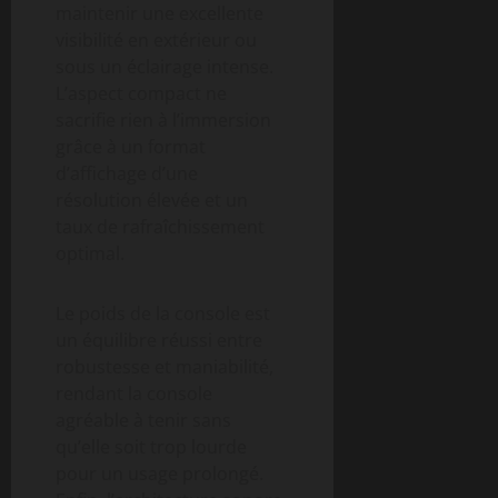
maintenir une excellente
visibilité en extérieur ou
sous un éclairage intense.
L’aspect compact ne
sacrifie rien à l’immersion
grâce à un format
d’affichage d’une
résolution élevée et un
taux de rafraîchissement
optimal.
Le poids de la console est
un équilibre réussi entre
robustesse et maniabilité,
rendant la console
agréable à tenir sans
qu’elle soit trop lourde
pour un usage prolongé.