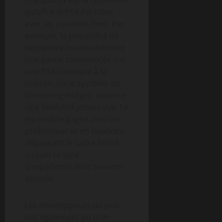
qu’offre la PS4 Portable
avec les consoles fixes. Par
exemple, la possibilité de
reprendre instantanément
une partie commencée sur
une PS4 classique à la
maison, via le système de
streaming intégré, apporte
une flexibilité jamais vue. Le
jeu mobile gagne ainsi en
profondeur et en nuances,
dépassant le cadre limité
auquel ce type
d’expérience était souvent
associé.
Les développeurs de jeux
ont également pu tirer