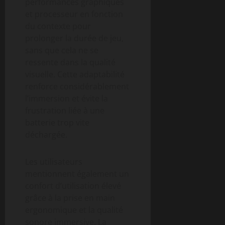
performances graphiques
et processeur en fonction
du contexte pour
prolonger la durée de jeu,
sans que cela ne se
ressente dans la qualité
visuelle. Cette adaptabilité
renforce considérablement
l’immersion et évite la
frustration liée à une
batterie trop vite
déchargée.
Les utilisateurs
mentionnent également un
confort d’utilisation élevé
grâce à la prise en main
ergonomique et la qualité
sonore immersive. La