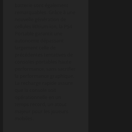
batterie sont également
remarquables. Grâce à une
nouvelle génération de
cellules lithium-ion, la PS4
Portable garantit une
autonomie dépassant
largement celle de
précédentes tentatives de
consoles portables haute
performance, sans sacrifier
la performance graphique.
La recharge rapide assure
que la console soit
opérationnelle en un
temps record, un atout
majeur pour les joueurs
mobiles.