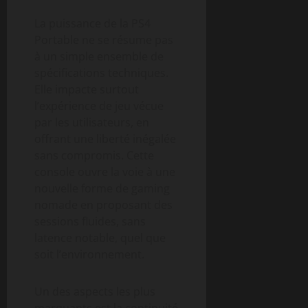
La puissance de la PS4
Portable ne se résume pas
à un simple ensemble de
spécifications techniques.
Elle impacte surtout
l’expérience de jeu vécue
par les utilisateurs, en
offrant une liberté inégalée
sans compromis. Cette
console ouvre la voie à une
nouvelle forme de gaming
nomade en proposant des
sessions fluides, sans
latence notable, quel que
soit l’environnement.
Un des aspects les plus
marquants est la continuité