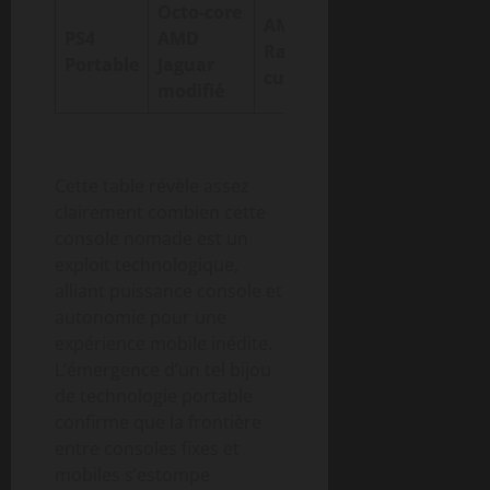
Octo-core
AMD
PS4
AMD
Radeon HD
7 à 10
Portable
Jaguar
custom
modifié
Cette table révèle assez
clairement combien cette
console nomade est un
exploit technologique,
alliant puissance console et
autonomie pour une
expérience mobile inédite.
L’émergence d’un tel bijou
de technologie portable
confirme que la frontière
entre consoles fixes et
mobiles s’estompe