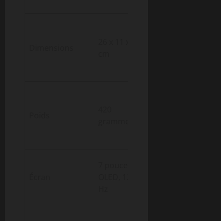
nomade
Facilité de
transport
26 x 11 x 3
Dimensions
et bonne
cm
prise en
main
Usage
confortable
420
Poids
sans
grammes
fatigue
excessive
Qualité
7 pouces
d’image
Écran
OLED, 120
nette et
Hz
fluide
Sessions