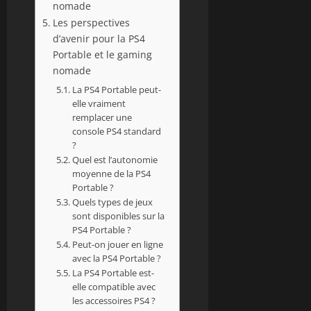
nomade
Les perspectives
d’avenir pour la PS4
Portable et le gaming
nomade
La PS4 Portable peut-
elle vraiment
remplacer une
console PS4 standard
?
Quel est l’autonomie
moyenne de la PS4
Portable ?
Quels types de jeux
sont disponibles sur la
PS4 Portable ?
Peut-on jouer en ligne
avec la PS4 Portable ?
La PS4 Portable est-
elle compatible avec
les accessoires PS4 ?