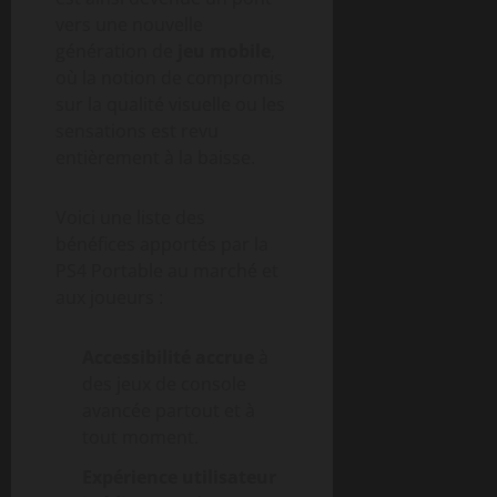
vers une nouvelle
génération de
jeu mobile
,
où la notion de compromis
sur la qualité visuelle ou les
sensations est revu
entièrement à la baisse.
Voici une liste des
bénéfices apportés par la
PS4 Portable au marché et
aux joueurs :
Accessibilité accrue
à
des jeux de console
avancée partout et à
tout moment.
Expérience utilisateur