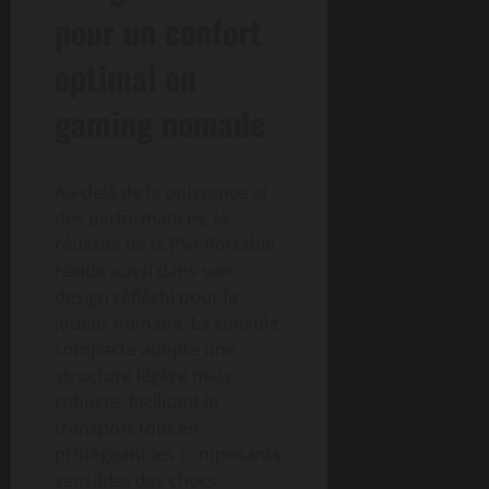
pour un confort
optimal en
gaming nomade
Au-delà de la puissance et
des performances, la
réussite de la PS4 Portable
réside aussi dans son
design réfléchi pour le
joueur nomade. La console
compacte adopte une
structure légère mais
robuste, facilitant le
transport tout en
protégeant les composants
sensibles des chocs.