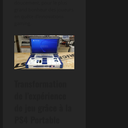
doucement, pour le plus
grand bonheur des joueurs
en quête d’innovations
gaming.
Transformation
de l’expérience
de jeu grâce à la
PS4 Portable