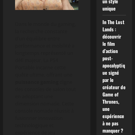
un style
unique
In The Lost
Dans le monde du gaming,
Lands :
la recherche constante
découvrir
d’un équilibre entre
le film
performance et mobilité a
d’action
longtemps représenté un
post-
défi majeur. La PS4
apocalyptiq
Portable incarne cette
ue signé
quête ultime, offrant une
par le
puissance gaming
digne
créateur de
des consoles de salon tout
Game of
en adoptant une
Thrones,
dimension nomade. Cette
une
console nomade réussit à
expérience
fusionner innovation
à ne pas
technologique et
manquer ?
expérience de jeu