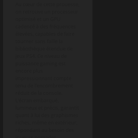
Au cœur de cette prouesse,
on retrouve un processeur
optimisé et un GPU
cadencé à des fréquences
élevées, capables de faire
tourner sans faille la
bibliothèque étendue de
jeux PS4. Ce niveau de
puissance gaming est
encore plus
impressionnant compte
tenu de l’encombrement
réduit de la console.
L’écran embarqué,
lumineux et précis, garantit
quant à lui des graphismes
riches, même en extérieur,
répondant au besoin des
joueurs nomades.