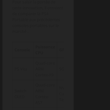
Pour saisir la portée de
cette innovation, il convient
de comparer la PS4
Portable aux précédentes
consoles portables sur le
marché :
Puissance
Autonomie
Console
GPU
CPU
(en heures)
Quad-core
PS Vita
ARM
SGX543MP4+
3 à 5
Cortex-A9
Quad-core
NVIDIA
Switch
ARM
Custom
4.5 à 9
OLED
Cortex-
Tegra
A57