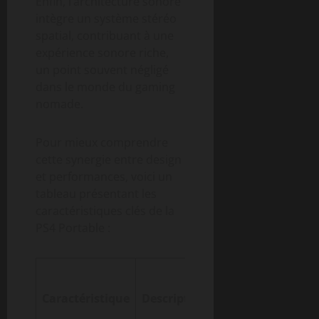
Enfin, l’architecture sonore
intègre un système stéréo
spatial, contribuant à une
expérience sonore riche,
un point souvent négligé
dans le monde du gaming
nomade.
Pour mieux comprendre
cette synergie entre design
et performances, voici un
tableau présentant les
caractéristiques clés de la
PS4 Portable :
Avantage
pour le
Caractéristique
Description
joueur