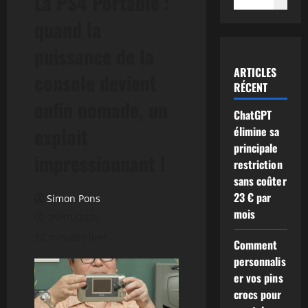
La PS4 Portable :
quand la
puissance de la
ARTICLES
console devient
RÉCENT
enfin nomade, un
ChatGPT
exploit
élimine sa
principale
impressionnant !
restriction
sans coûter
23 € par
Simon Pons
mois
29/01/2026
12 minutes lues
Comment
personnalis
er vos pins
crocs pour