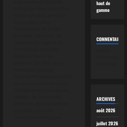
autonomie de batterie
haut de
adéquate dans un format
gamme
réduit semblait presque
impossible avant
l’avènement de la PS4
Portable. Pourtant, ce
COMMENTAIRE
nouveau prodige de la
technologie portable
Aucun
dépasse toutes les
commentaire
attentes. En effet, cette
à afficher.
innovation gaming
transforme chaque instant
en une occasion de jouer,
transformant les espaces
publics, les trajets, ou
ARCHIVES
même les pauses café en
août 2026
véritables terrains
d’aventure interactive.
juillet 2026