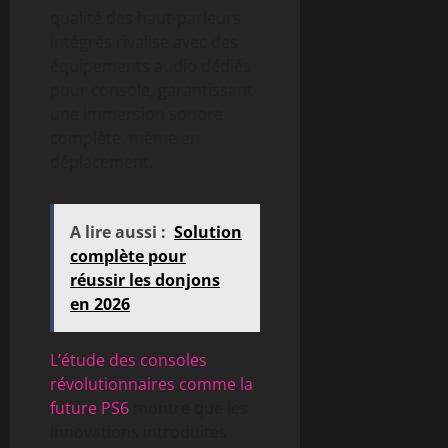
qualité des haut-parleurs
intégrés rivalise avec des
équipements audio dédiés
pour console, garantissant
une immersion sonore
complète, même en
déplacement.
A lire aussi :
Solution
complète pour
réussir les donjons
en 2026
L’étude des consoles
révolutionnaires comme la
future PS6
montre que les
innovations introduites