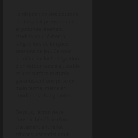
La disposition des boutons
et sticks fait preuve d’une
ergonomie finement
étudiée pour éviter la
fatigue lors de longues
sessions de jeu. Ce souci
du détail inclut l’intégration
d’un retour tactile ajustable
et une surface texturée
garantissant une prise en
main ferme, même en
conditions changeantes.
De plus, l’écran de la
console bénéficie d’un
traitement antireflet
efficace, essentiel pour