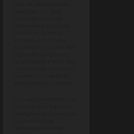
parti de cette révolution
pour créer des titres
optimisés, exploitant
pleinement la puissance
console de ce format
compact. Certains jeux
exclusifs PS4 Portable mais
également des grands
titres adaptés entrent dans
cette nouvelle dynamique,
permettant de varier les
plaisirs selon le contexte.
Une autre avancée notable
se trouve dans la gestion
intelligente des ressources.
La console ajuste
automatiquement les