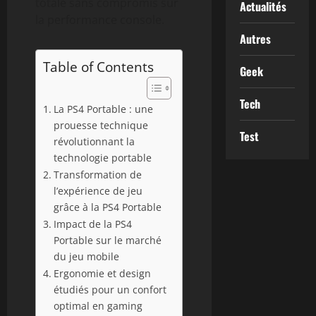
totale sans compromis sur
Actualités
la performance console.
Autres
Table of Contents
Geek
Tech
La PS4 Portable : une
prouesse technique
Test
révolutionnant la
technologie portable
Transformation de
l’expérience de jeu
grâce à la PS4 Portable
Impact de la PS4
Portable sur le marché
du jeu mobile
Ergonomie et design
étudiés pour un confort
optimal en gaming