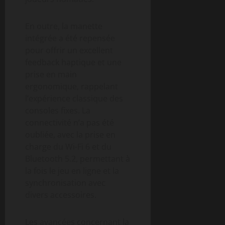
En outre, la manette
intégrée a été repensée
pour offrir un excellent
feedback haptique et une
prise en main
ergonomique, rappelant
l’expérience classique des
consoles fixes. La
connectivité n’a pas été
oubliée, avec la prise en
charge du Wi-Fi 6 et du
Bluetooth 5.2, permettant à
la fois le jeu en ligne et la
synchronisation avec
divers accessoires.
Les avancées concernant la