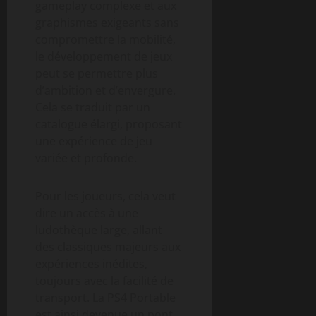
gameplay complexe et aux
graphismes exigeants sans
compromettre la mobilité,
le développement de jeux
peut se permettre plus
d’ambition et d’envergure.
Cela se traduit par un
catalogue élargi, proposant
une expérience de jeu
variée et profonde.
Pour les joueurs, cela veut
dire un accès à une
ludothèque large, allant
des classiques majeurs aux
expériences inédites,
toujours avec la facilité de
transport. La PS4 Portable
est ainsi devenue un pont