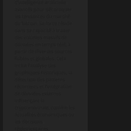
d’intelligence artificielle
avancés pour décortiquer
les tendances du marché
du bitcoin. Sa force réside
dans sa capacité à traiter
des volumes massifs de
données en temps réel, à
partir de diverses sources
fiables et globales. Cela
inclut l’analyse des
graphiques historiques, la
détection des patterns
récurrents et l’intégration
de données externes
influençant la
cryptomonnaie, comme les
actualités économiques ou
les décisions
réglementaires.