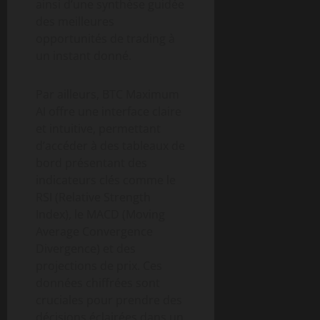
ainsi d’une synthèse guidée
des meilleures
opportunités de trading à
un instant donné.
Par ailleurs, BTC Maximum
AI offre une interface claire
et intuitive, permettant
d’accéder à des tableaux de
bord présentant des
indicateurs clés comme le
RSI (Relative Strength
Index), le MACD (Moving
Average Convergence
Divergence) et des
projections de prix. Ces
données chiffrées sont
cruciales pour prendre des
décisions éclairées dans un