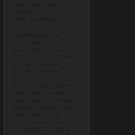
rester acteur de ses
décisions pour éviter tout
excès de confiance.
Premièrement, il est
conseillé de commencer
par de petites mises afin de
tester le comportement du
logiciel sur plusieurs
journées de marché. Cette
phase d’observation
permet d’appréhender le
style d’analyse et d’ajuster
les paramètres selon son
profil de risque personnel.
Il peut être utile de
combiner l’utilisation de
BTC Maximum AI avec un