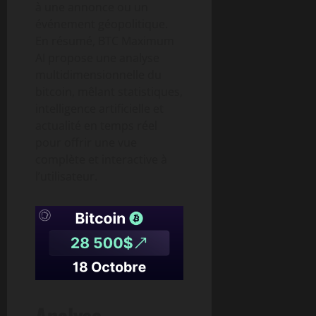
à une annonce ou un
événement géopolitique.
En résumé, BTC Maximum
AI propose une analyse
multidimensionnelle du
bitcoin, mêlant statistiques,
intelligence artificielle et
actualité en temps réel
pour offrir une vue
complète et interactive à
l’utilisateur.
Analyse