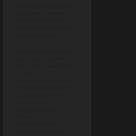
un seul token expose à un
risque plus important, d’où
l’intérêt de profiter des
capacités d’analyse multi-
actifs proposées.
Troisièmement, la mise en
place d’une discipline
stricte autour des stop-loss
et take-profit est
primordiale. Même avec
l’aide d’une IA, le marché
BTC peut surprendre.
L’automatisation
intelligente permet
d’établir ces seuils afin de
limiter les pertes et
sécuriser les gains dès