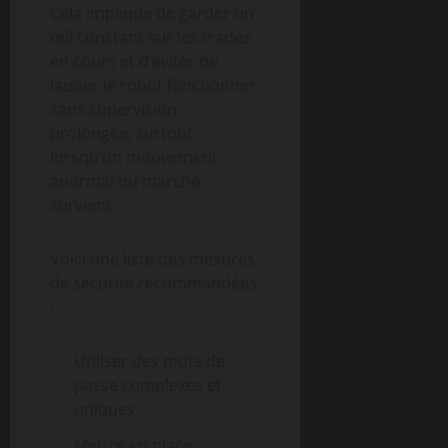
Cela implique de garder un
œil constant sur les trades
en cours et d’éviter de
laisser le robot fonctionner
sans supervision
prolongée, surtout
lorsqu’un mouvement
anormal du marché
survient.
Voici une liste des mesures
de sécurité recommandées
:
Utiliser des mots de
passe complexes et
uniques.
Mettre en place