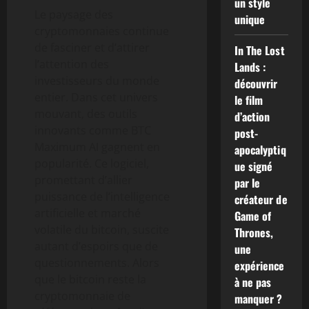
un style
Le paysage des
unique
cryptomonnaies continue
de fasciner et d’attirer
In The Lost
l’attention des
Lands :
investisseurs du monde
découvrir
entier. Dans cet univers
le film
mouvant, des outils
d’action
innovants comme BTC
post-
Maximum AI gagnent en
apocalyptiq
popularité. Ce logiciel,
ue signé
promettant d’allier
par le
puissance de l’intelligence
créateur de
artificielle et marché
Game of
volatile du bitcoin, suscite
Thrones,
autant d’espoirs que de
une
questionnements. Alors
expérience
que le bitcoin reste la
à ne pas
cryptomonnaie de
manquer ?