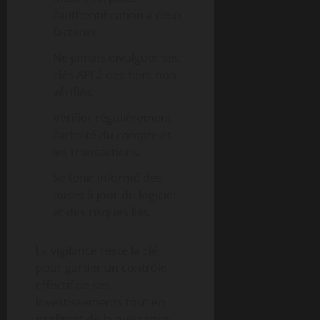
l’authentification à deux
facteurs.
Ne jamais divulguer ses
clés API à des tiers non
vérifiés.
Vérifier régulièrement
l’activité du compte et
les transactions.
Se tenir informé des
mises à jour du logiciel
et des risques liés.
La vigilance reste la clé
pour garder un contrôle
effectif de ses
investissements tout en
profitant de la puissance