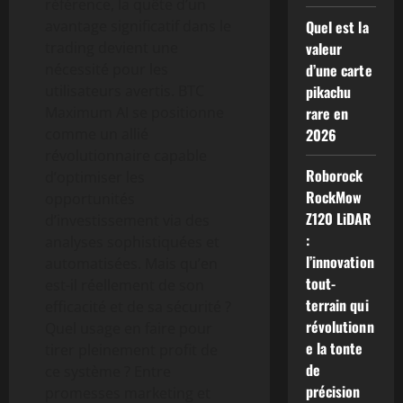
référence, la quête d’un
avantage significatif dans le
Quel est la
trading devient une
valeur
nécessité pour les
d’une carte
utilisateurs avertis. BTC
pikachu
Maximum AI se positionne
rare en
comme un allié
2026
révolutionnaire capable
Roborock
d’optimiser les
RockMow
opportunités
Z120 LiDAR
d’investissement via des
:
analyses sophistiquées et
l’innovation
automatisées. Mais qu’en
tout-
est-il réellement de son
terrain qui
efficacité et de sa sécurité ?
révolutionn
Quel usage en faire pour
e la tonte
tirer pleinement profit de
de
ce système ? Entre
précision
promesses marketing et