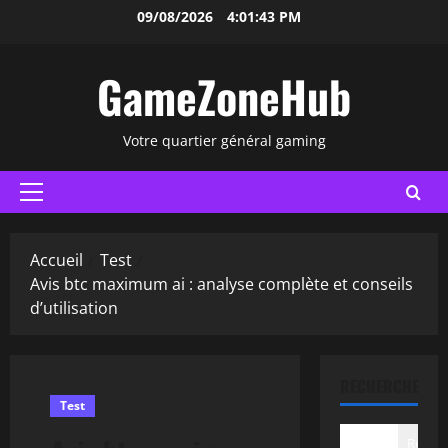
Aller
09/08/2026
4:01:44 PM
au
contenu
GameZoneHub
Votre quartier général gaming
Menu
principal
Accueil
Test
Avis btc maximum ai : analyse complète et conseils
d’utilisation
RECHERCHER
Test
Recher