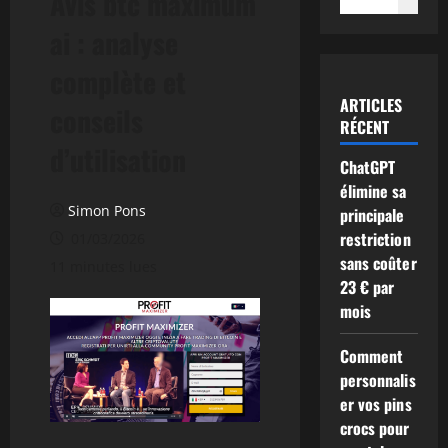
Avis btc maximum
ai : analyse
complète et
ARTICLES
conseils
RÉCENT
d’utilisation
ChatGPT
élimine sa
Simon Pons
principale
restriction
01/03/2026
sans coûter
11 minutes lues
23 € par
mois
Comment
personnalis
er vos pins
crocs pour