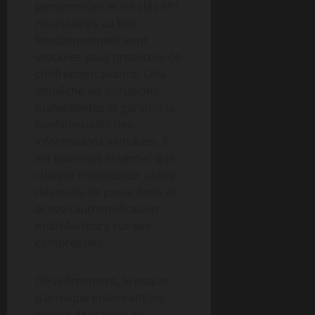
personnelles et les clés API
nécessaires au bon
fonctionnement sont
stockées sous protocole de
chiffrement avancé. Cela
empêche les intrusions
malveillantes et garantit la
confidentialité des
informations sensibles. Il
est toutefois essentiel que
chaque investisseur utilise
des mots de passe forts et
active l’authentification
multi-facteurs sur ses
comptes liés.
Deuxièmement, le risque
d’arnaque entourant les
robots de trading en