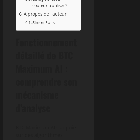
coûteux à utiliser ?
À propos de l'auteur
Simon Pons
Fonctionnement
détaillé de BTC
Maximum AI :
comprendre son
mécanisme
d’analyse
BTC Maximum AI s’appuie
sur des algorithmes