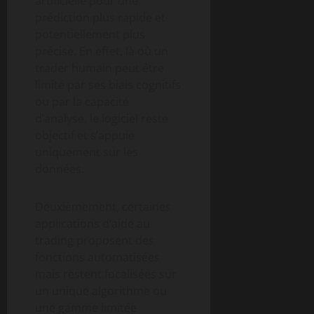
artificielle pour une
prédiction plus rapide et
potentiellement plus
précise. En effet, là où un
trader humain peut être
limité par ses biais cognitifs
ou par la capacité
d’analyse, le logiciel reste
objectif et s’appuie
uniquement sur les
données.
Deuxièmement, certaines
applications d’aide au
trading proposent des
fonctions automatisées
mais restent focalisées sur
un unique algorithme ou
une gamme limitée