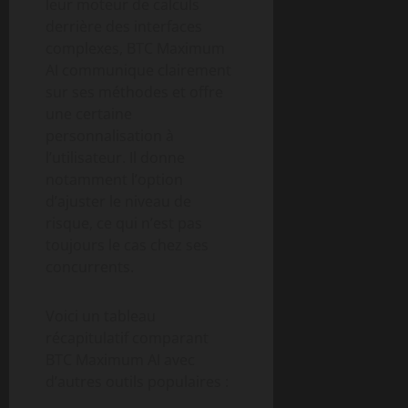
leur moteur de calculs
derrière des interfaces
complexes, BTC Maximum
AI communique clairement
sur ses méthodes et offre
une certaine
personnalisation à
l’utilisateur. Il donne
notamment l’option
d’ajuster le niveau de
risque, ce qui n’est pas
toujours le cas chez ses
concurrents.
Voici un tableau
récapitulatif comparant
BTC Maximum AI avec
d’autres outils populaires :