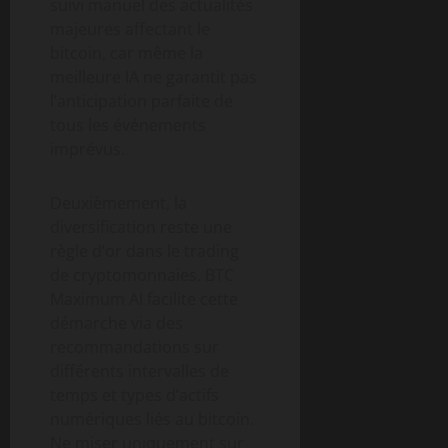
suivi manuel des actualités
majeures affectant le
bitcoin, car même la
meilleure IA ne garantit pas
l’anticipation parfaite de
tous les événements
imprévus.
Deuxièmement, la
diversification reste une
règle d’or dans le trading
de cryptomonnaies. BTC
Maximum AI facilite cette
démarche via des
recommandations sur
différents intervalles de
temps et types d’actifs
numériques liés au bitcoin.
Ne miser uniquement sur