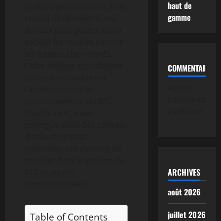
haut de
réalité opérationnelle, il est
gamme
crucial de démêler le vrai
du faux pour guider à bon
escient les novices comme
les traders chevronnés.
Cette analyse approfondie
COMMENTAIRE
scrute non seulement
Aucun
l’architecture et le
commentaire
fonctionnement de BTC
à afficher.
Maximum AI, mais
prodigue aussi des conseils
d’utilisation pour
maximiser ses chances de
réussite dans la gestion du
ARCHIVES
BTC et autres
cryptomonnaies.
août 2026
juillet 2026
Table of Contents