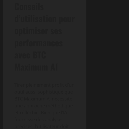
Conseils
d’utilisation pour
optimiser ses
performances
avec BTC
Maximum AI
Tirer pleinement profit d’un
outil aussi sophistiqué que
BTC Maximum AI nécessite
une approche méthodique
et réfléchie. Bien que l’IA
fournisse des analyses
précises, l’utilisateur doit