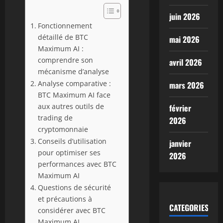
juin 2026
Fonctionnement
détaillé de BTC
mai 2026
Maximum AI :
comprendre son
avril 2026
mécanisme d’analyse
Analyse comparative :
mars 2026
BTC Maximum AI face
aux autres outils de
février
trading de
2026
cryptomonnaie
Conseils d’utilisation
janvier
pour optimiser ses
2026
performances avec BTC
Maximum AI
Questions de sécurité
et précautions à
CATEGORIES
considérer avec BTC
Maximum AI