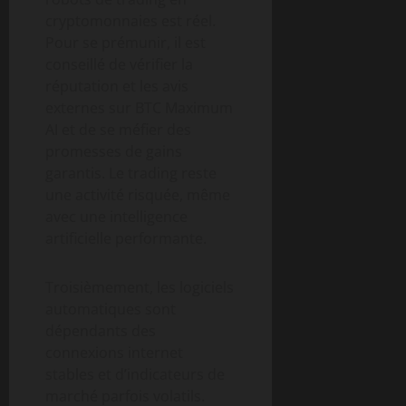
cryptomonnaies est réel.
Pour se prémunir, il est
conseillé de vérifier la
réputation et les avis
externes sur BTC Maximum
AI et de se méfier des
promesses de gains
garantis. Le trading reste
une activité risquée, même
avec une intelligence
artificielle performante.
Troisièmement, les logiciels
automatiques sont
dépendants des
connexions internet
stables et d’indicateurs de
marché parfois volatils.