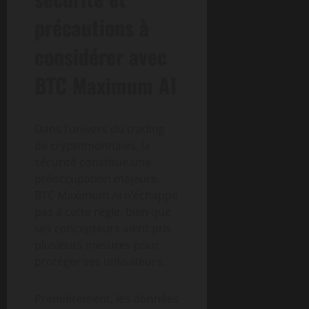
précautions à
considérer avec
BTC Maximum AI
Dans l’univers du trading
de cryptomonnaies, la
sécurité constitue une
préoccupation majeure.
BTC Maximum AI n’échappe
pas à cette règle, bien que
ses concepteurs aient pris
plusieurs mesures pour
protéger ses utilisateurs.
Premièrement, les données