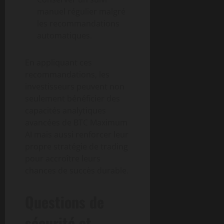
manuel régulier malgré
les recommandations
automatiques.
En appliquant ces
recommandations, les
investisseurs peuvent non
seulement bénéficier des
capacités analytiques
avancées de BTC Maximum
AI mais aussi renforcer leur
propre stratégie de trading
pour accroître leurs
chances de succès durable.
Questions de
sécurité et