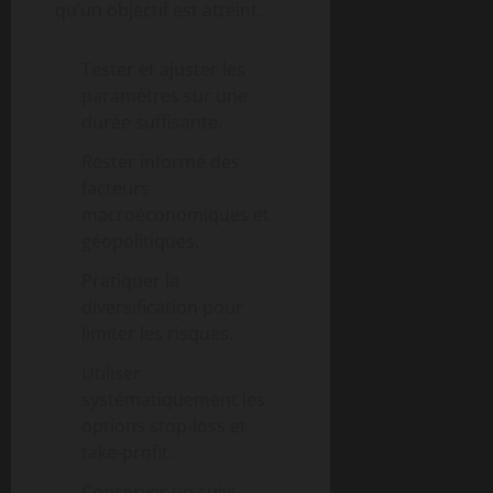
qu’un objectif est atteint.
Tester et ajuster les
paramètres sur une
durée suffisante.
Rester informé des
facteurs
macroéconomiques et
géopolitiques.
Pratiquer la
diversification pour
limiter les risques.
Utiliser
systématiquement les
options stop-loss et
take-profit.
Conserver un suivi