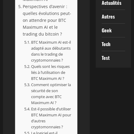
Actualités
Perspectives d’avenir :
quelles évolutions peut-
Autres
on attendre pour BTC
Maximum AI et le
Geek
trading du bitcoin ?
BTC Maximum AI est-il
Tech
adapté aux débutants
dans le trading de
Test
cryptomonnaies ?
Quels sont les risques
liés à l’utilisation de
BTC Maximum AI ?
Comment optimiser la
sécurité de son
compte avec BTC
Maximum AI ?
Est-il possible d’utiliser
BTC Maximum AI pour
d’autres
cryptomonnaies ?
Le logiciel est-il