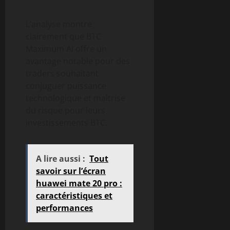
L’analyse montre
clairement que BTC
Maximum AI offre un
avantage notable pour des
traders souhaitant
conjuguer puissance
technologique et maîtrise
du risque pour leurs
investissements BTC.
A lire aussi :
Tout
savoir sur l’écran
huawei mate 20 pro :
caractéristiques et
performances