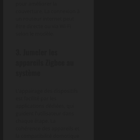
pour améliorer la
couverture. La connexion à
un routeur internet peut
être directe ou via Wi-Fi
selon le modèle.
3. Jumeler les
appareils Zigbee au
système
L’appairage des dispositifs
est facilité par les
applications dédiées, qui
guident l’utilisateur dans
chaque étape. La
cohérence des appareils et
la compatibilité domotique