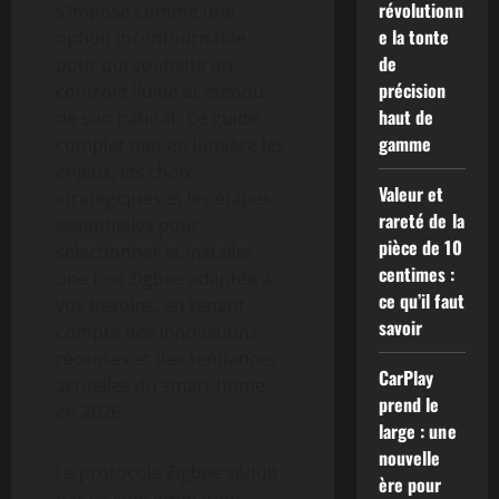
révolutionn
s’impose comme une
e la tonte
option incontournable
de
pour qui souhaite un
précision
contrôle fluide et étendu
haut de
de son habitat. Ce guide
gamme
complet met en lumière les
enjeux, les choix
Valeur et
stratégiques et les étapes
rareté de la
essentielles pour
pièce de 10
sélectionner et installer
centimes :
une box Zigbee adaptée à
ce qu’il faut
vos besoins, en tenant
savoir
compte des innovations
récentes et des tendances
CarPlay
actuelles du smart home
prend le
en 2026.
large : une
nouvelle
Le protocole Zigbee séduit
ère pour
par sa consommation