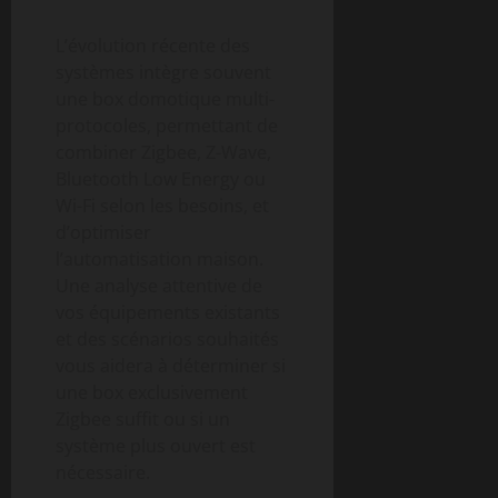
L’évolution récente des
systèmes intègre souvent
une box domotique multi-
protocoles, permettant de
combiner Zigbee, Z-Wave,
Bluetooth Low Energy ou
Wi-Fi selon les besoins, et
d’optimiser
l’automatisation maison.
Une analyse attentive de
vos équipements existants
et des scénarios souhaités
vous aidera à déterminer si
une box exclusivement
Zigbee suffit ou si un
système plus ouvert est
nécessaire.