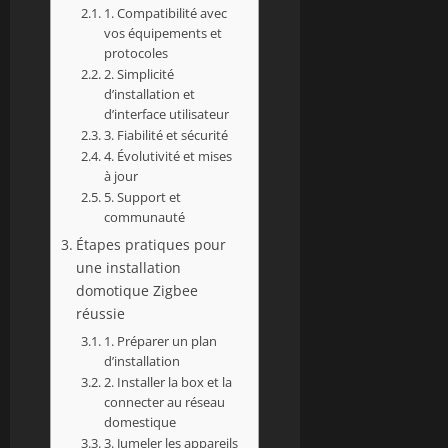
1. Compatibilité avec
vos équipements et
protocoles
2. Simplicité
d’installation et
d’interface utilisateur
3. Fiabilité et sécurité
4. Évolutivité et mises
à jour
5. Support et
communauté
Étapes pratiques pour
une installation
domotique Zigbee
réussie
1. Préparer un plan
d’installation
2. Installer la box et la
connecter au réseau
domestique
3. Jumeler les appareils