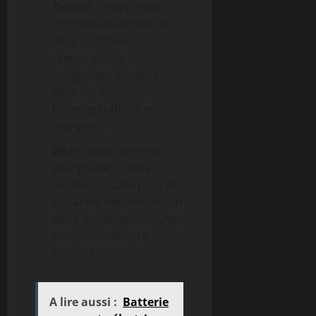
Thread :
Plus récent, il
apporte une meilleure
mise à l’échelle du
réseau et une
intégration IP native,
favorisant
l’interopérabilité entre
marques.
Wi-Fi :
Bien que plus
énergivore, il reste
incontournable pour les
appareils nécessitant un
débit important ou une
connexion directe
Internet.
A lire aussi :
Batterie