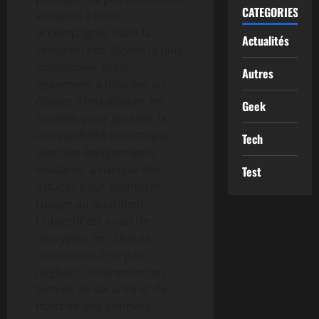
CATEGORIES
vocation à vous
accompagner dans la
Actualités
sélection box Zigbee la plus
appropriée, mais
Autres
également à détailler les
étapes d’installation, les
Geek
conseils pour garantir la
compatibilité domotique
Tech
avec vos équipements
existants, ainsi que des
Test
astuces pour optimiser
l’usage au quotidien.
L’objectif est aussi de
décrypter les critères
techniques à ne pas
négliger, notamment en
termes de sécurité et de
maîtrise des données