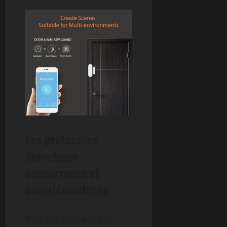
Les protocoles
domotique :
concurrence et
complémentarité
Bien que Zigbee soit un