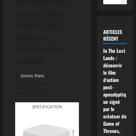
Box domotique
zigbee : guide
complet pour
ARTICLES
choisir et
RÉCENT
installer votre
In The Lost
système
Lands :
découvrir
le film
Simon Pons
d’action
28/02/2026
post-
10 minutes lues
apocalyptiq
ue signé
par le
créateur de
Game of
Thrones,