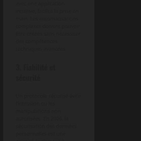
avec une application
intuitive, facilite la prise en
main. Les automatisations
complexes doivent pouvoir
être créées sans nécessiter
des compétences
techniques avancées.
3. Fiabilité et
sécurité
Un protocole sécurisé évite
l’intrusion ou les
manipulations non
autorisées. En 2026, la
sécurisation des données
personnelles est une