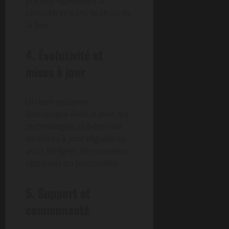
priorité également à
considérer dans le choix de
la box.
4. Évolutivité et
mises à jour
Un bon système
domotique évolue avec les
technologies et bénéficie
de mises à jour régulières
pour intégrer de nouveaux
appareils ou protocoles.
5. Support et
communauté