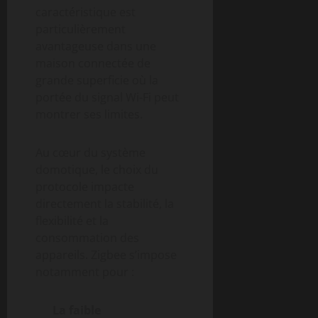
caractéristique est
particulièrement
avantageuse dans une
maison connectée de
grande superficie où la
portée du signal Wi-Fi peut
montrer ses limites.
Au cœur du système
domotique, le choix du
protocole impacte
directement la stabilité, la
flexibilité et la
consommation des
appareils. Zigbee s’impose
notamment pour :
La faible