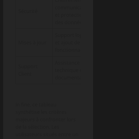
Chiffrement des
communications
Sécurité
Primordiale
et protection
des données
Support logiciel
Mises à jour
et ajout de
Moyenne
fonctionnalités
Assistance
Support
technique et
Élevée
Client
documentation
In fine, ce tableau
synthétise les critères
majeurs à confronter lors
de la sélection. Les
utilisateurs situés entre un