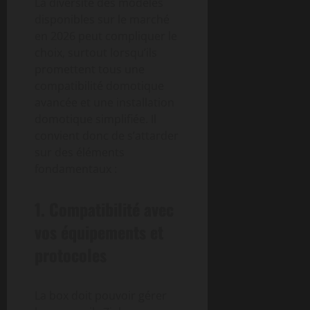
La diversité des modèles
disponibles sur le marché
en 2026 peut compliquer le
choix, surtout lorsqu’ils
promettent tous une
compatibilité domotique
avancée et une installation
domotique simplifiée. Il
convient donc de s’attarder
sur des éléments
fondamentaux :
1. Compatibilité avec
vos équipements et
protocoles
La box doit pouvoir gérer