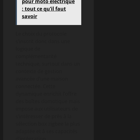
pour moto électrique
: tout ce qu’il faut
savoir
Le choix du protocole
s’inscrit donc dans une
logique de
complémentarité
technique, surtout dans un
contexte de gestion
avancée d’une maison
connectée. Cette
dynamique enrichit l’offre
des boîtes domotique mais
impose aux utilisateurs de
s’intéresser de près à la
sélection box zigbee la plus
adaptée et à ses capacités
d’intégration.