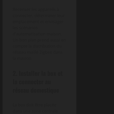
Recenser les appareils à
connecter, déterminer leur
emplacement et envisager
les scénarios
d’automatisation maison.
Un bon plan prend aussi en
compte la distribution du
réseau maillé Zigbee dans
la maison.
2. Installer la box et
la connecter au
réseau domestique
La box doit être placée
dans une zone centrale