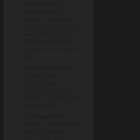
consommation
énergétique :
Les
capteurs, interrupteurs
ou lampes fonctionnant
avec Zigbee peuvent
fonctionner plusieurs
années avec de simples
piles.
Un maillage optimal :
Chaque nouveau
dispositif Zigbee
renforce le réseau et
améliore sa portée sans
perte de qualité.
La compatibilité
étendue :
De nombreux
fabricants adoptent
Zigbee pour leurs