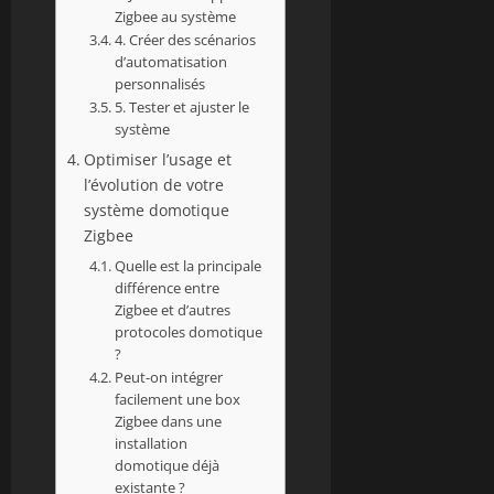
Zigbee au système
4. Créer des scénarios
d’automatisation
personnalisés
5. Tester et ajuster le
système
Optimiser l’usage et
l’évolution de votre
système domotique
Zigbee
Quelle est la principale
différence entre
Zigbee et d’autres
protocoles domotique
?
Peut-on intégrer
facilement une box
Zigbee dans une
installation
domotique déjà
existante ?