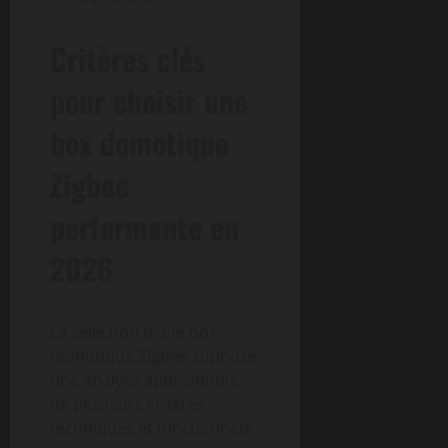
Critères clés
pour choisir une
box domotique
Zigbee
performante en
2026
La sélection d’une box
domotique Zigbee suppose
une analyse approfondie
de plusieurs critères
techniques et fonctionnels.