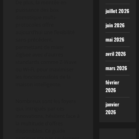
De plus, la montée en
puissance des box
juillet 2026
domotique multi-
protocoles offre
juin 2026
aujourd’hui une flexibilité
mai 2026
sans précédent,
permettant de mixer
avril 2026
Zigbee avec d’autres
standards comme Z-Wave
mars 2026
ou Wi-Fi, pour maximiser
les fonctionnalités de la
février
maison intelligente.
2026
Nombreux sont les foyers
janvier
qui, intrigués par ces
2026
innovations, hésitent face à
la multitude d’offres
disponibles. Ce guide
pratique n’a pas seulement