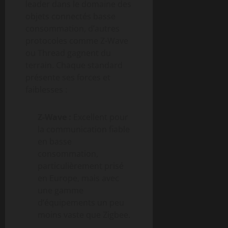
leader dans le domaine des
objets connectés basse
consommation, d’autres
protocoles comme Z-Wave
ou Thread gagnent du
terrain. Chaque standard
présente ses forces et
faiblesses :
Z-Wave :
Excellent pour
la communication fiable
en basse
consommation,
particulièrement prisé
en Europe, mais avec
une gamme
d’équipements un peu
moins vaste que Zigbee.