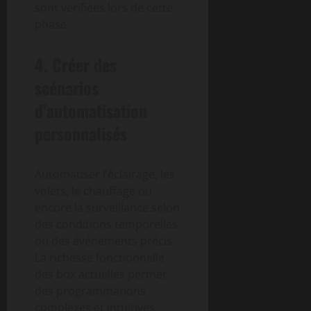
sont vérifiées lors de cette
phase.
4. Créer des
scénarios
d’automatisation
personnalisés
Automatiser l’éclairage, les
volets, le chauffage ou
encore la surveillance selon
des conditions temporelles
ou des événements précis.
La richesse fonctionnelle
des box actuelles permet
des programmations
complexes et intuitives.