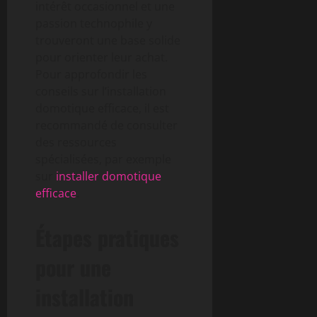
intérêt occasionnel et une
passion technophile y
trouveront une base solide
pour orienter leur achat.
Pour approfondir les
conseils sur l’installation
domotique efficace, il est
recommandé de consulter
des ressources
spécialisées, par exemple
sur
installer domotique
efficace
.
Étapes pratiques
pour une
installation