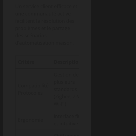
Un service client efficace et
une communauté active
facilitent la résolution des
problèmes et le partage
des scénarios
d’automatisation maison.
Critère
Description
Importance
Gestion de
plusieurs
Compatibilité
standards
Très élevée
Protocoles
(Zigbee, Z-Wave,
Wi-Fi)
Interface fluide
Ergonomie
Élevée
et intuitive