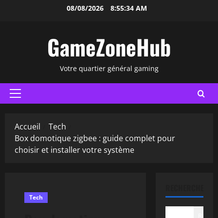
Aller
08/08/2026
8:55:35 AM
au
contenu
GameZoneHub
Votre quartier général gaming
Menu
principal
Accueil
Tech
Box domotique zigbee : guide complet pour
choisir et installer votre système
RECHERCHER
Tech
Recher