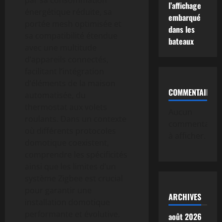
l’affichage
énergétique réduite, sa
embarqué
portée mesh optimisée et
dans les
sa compatibilité étendue
bateaux
avec une multitude
d’appareils connectés,
facilitant l’intégration
d’éléments de la maison
COMMENTAIRE
automatisée, du
thermostat aux volets
Aucun
roulants. Dans un contexte
commentaire
où différents protocoles
à afficher.
domotique coexistent,
comprendre les spécificités
ainsi que les limites d’un
système Zigbee est crucial
pour garantir une
ARCHIVES
installation domotique
performante et évolutive.
août 2026