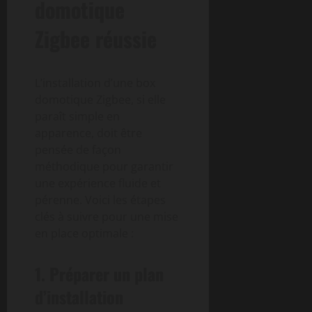
domotique
Zigbee réussie
L’installation d’une box
domotique Zigbee, si elle
paraît simple en
apparence, doit être
pensée de façon
méthodique pour garantir
une expérience fluide et
pérenne. Voici les étapes
clés à suivre pour une mise
en place optimale :
1. Préparer un plan
d’installation