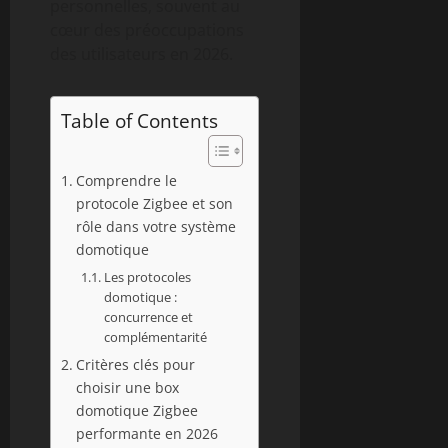
personnelles, souvent au
cœur des préoccupations
des utilisateurs en 2026.
Table of Contents
Comprendre le
protocole Zigbee et son
rôle dans votre système
domotique
Les protocoles
domotique :
concurrence et
complémentarité
Critères clés pour
choisir une box
domotique Zigbee
performante en 2026