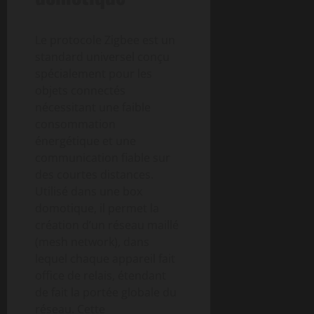
Le protocole Zigbee est un
standard universel conçu
spécialement pour les
objets connectés
nécessitant une faible
consommation
énergétique et une
communication fiable sur
des courtes distances.
Utilisé dans une box
domotique, il permet la
création d’un réseau maillé
(mesh network), dans
lequel chaque appareil fait
office de relais, étendant
de fait la portée globale du
réseau. Cette