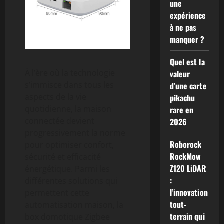
une
expérience
à ne pas
manquer ?
Quel est la
À l’ère où la technologie
valeur
s’immisce dans tous les
d’une carte
aspects de la vie
pikachu
quotidienne, la maison
rare en
connectée devient
2026
progressivement la norme
Roborock
pour optimiser confort,
RockMow
sécurité et efficacité
Z120 LiDAR
énergétique. Parmi les
:
différentes solutions qui
l’innovation
permettent cette
tout-
automatisation maison, la
terrain qui
box domotique Zigbee