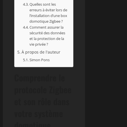
Quelles sont les
erreurs à éviter lors de
l’installation d’une box
domotique Zigbee ?
Comment assurer la
sécurité des données
et la protection de la
vie privée ?
À propos de l'auteur
Simon Pons
Comprendre le
protocole Zigbee
et son rôle dans
votre système
domotique