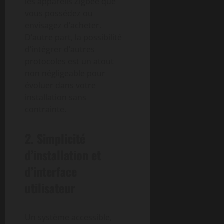
les appareils Zigbee que
vous possédez ou
envisagez d’acheter.
D’autre part, la possibilité
d’intégrer d’autres
protocoles est un atout
non négligeable pour
évoluer dans votre
installation sans
contrainte.
2. Simplicité
d’installation et
d’interface
utilisateur
Un système accessible,