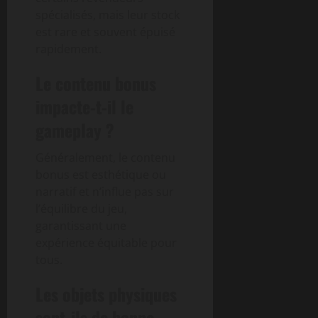
spécialisés, mais leur stock
est rare et souvent épuisé
rapidement.
Le contenu bonus
impacte-t-il le
gameplay ?
Généralement, le contenu
bonus est esthétique ou
narratif et n’influe pas sur
l’équilibre du jeu,
garantissant une
expérience équitable pour
tous.
Les objets physiques
sont-ils de bonne