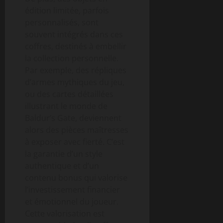
édition limitée, parfois
personnalisés, sont
souvent intégrés dans ces
coffres, destinés à embellir
la collection personnelle.
Par exemple, des répliques
d’armes mythiques du jeu,
ou des cartes détaillées
illustrant le monde de
Baldur’s Gate, deviennent
alors des pièces maîtresses
à exposer avec fierté. C’est
la garantie d’un style
authentique et d’un
contenu bonus qui valorise
l’investissement financier
et émotionnel du joueur.
Cette valorisation est