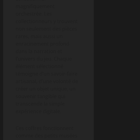
magnifiquement
orchestrée. Les
collectionneurs y trouvent
non seulement des pièces
rares, mais aussi un
enracinement profond
dans la narration et
l’univers du jeu. Chaque
élément sélectionné
témoigne d’un savoir-faire
artisanal, d’une volonté de
créer un objet unique, un
souvenir tangible qui
transcende la simple
expérience digitale.
Ces coffres fonctionnent
comme des petits musées