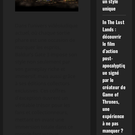
un style
unique
In The Lost
Dans l’univers vidéoludique
Lands :
actuel, où chaque sortie
découvrir
phare est une occasion de
le film
marquer les esprits,
d’action
Baldur’s Gate 3 impose son
post-
style non seulement par
apocalyptiq
son gameplay riche et
ue signé
immersif, mais aussi grâce
par le
à ses éditions collectors
créateur de
exclusives. Ces coffres
Game of
d’exception ouvrent un
Thrones,
véritable trésor pour les
une
fans et collectionneurs,
expérience
mettant en avant une
à ne pas
immersion totale dans ce
manquer ?
monde fantastique.