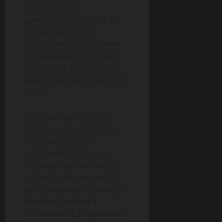
et portraits de
personnages. Ce type de
contenu enrichit la
compréhension narrative
et esthétique de l’univers,
accentuant l’attachement
émotionnel des joueurs au
récit.
Outre ces œuvres d’art
visuelles, certains coffres
exclusifs proposent
également des bandes
originales dématérialisées
ou physiques, apportant
une dimension auditive qui
stimule la mémoire
émotionnelle. L’expérience