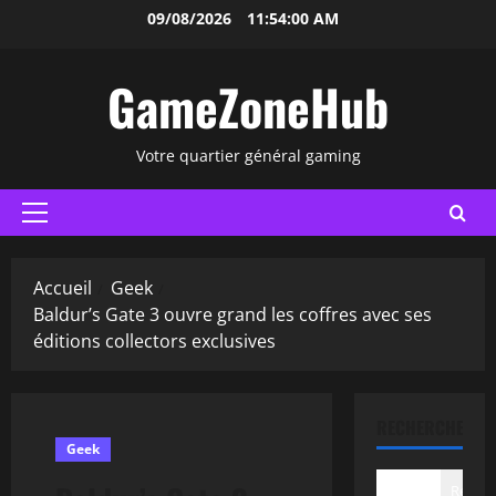
Aller
09/08/2026
11:54:01 AM
au
contenu
GameZoneHub
Votre quartier général gaming
Menu
principal
Accueil
Geek
Baldur’s Gate 3 ouvre grand les coffres avec ses
éditions collectors exclusives
RECHERCHER
Geek
Recher