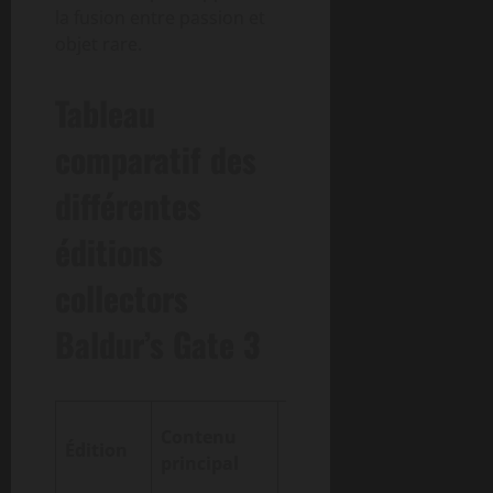
la fusion entre passion et
objet rare.
Tableau
comparatif des
différentes
éditions
collectors
Baldur’s Gate 3
Objets
Contenu
Édition
rares
Particular
principal
inclus