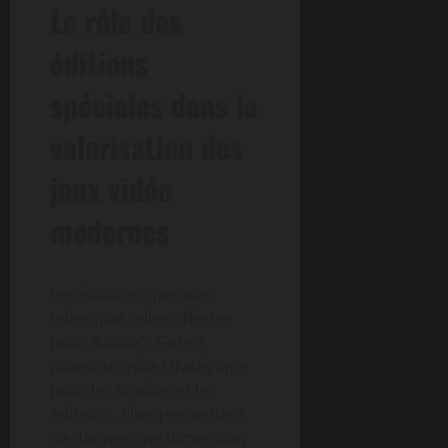
Le rôle des
éditions
spéciales dans la
valorisation des
jeux vidéo
modernes
Les éditions spéciales,
telles que celles offertes
pour Baldur’s Gate 3,
jouent un rôle stratégique
pour les studios et les
éditeurs. Elles permettent
de donner une dimension