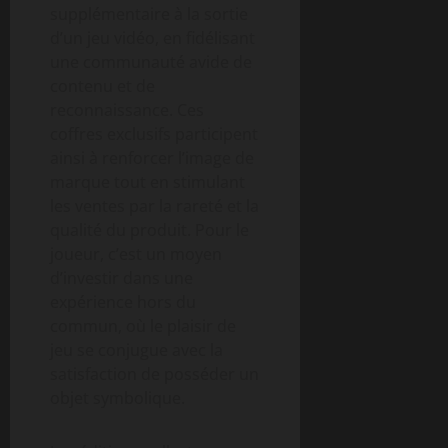
supplémentaire à la sortie
d’un jeu vidéo, en fidélisant
une communauté avide de
contenu et de
reconnaissance. Ces
coffres exclusifs participent
ainsi à renforcer l’image de
marque tout en stimulant
les ventes par la rareté et la
qualité du produit. Pour le
joueur, c’est un moyen
d’investir dans une
expérience hors du
commun, où le plaisir de
jeu se conjugue avec la
satisfaction de posséder un
objet symbolique.