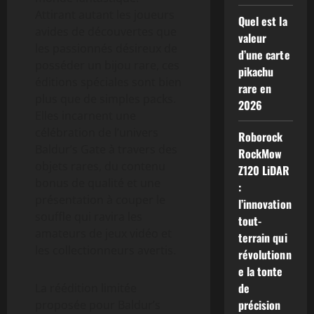
Attirant autant les joueurs
Quel est la
avides de découvertes que
valeur
les passionnés désireux de
d’une carte
posséder un bijou rare, ces
pikachu
éditions spéciales sont bien
rare en
plus que de simples packs.
2026
Elles incarnent une
célébration de l’univers
Roborock
Baldur’s Gate à travers des
RockMow
objets rares, du contenu
Z120 LiDAR
bonus de qualité et une
:
présentation à couper le
l’innovation
souffle qui ravira les
tout-
amateurs de jeux vidéo et
terrain qui
les collectionneurs avertis.
révolutionn
e la tonte
de
La réédition limitée
précision
proposée pour Baldur’s