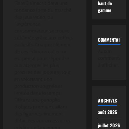
haut de
Gate 3 s’inscrit dans une
gamme
tendance forte du marché
des jeux vidéo, où
l’expérience
consommateur se trouve
sublimée grâce aux coffres
COMMENTAIRE
exclusifs. Chaque élément
Aucun
de ces éditions collector
commentaire
est pensé pour répondre
à afficher.
aux attentes les plus
précises des joueurs, tout
en valorisant une
production soignée et
limitée dans le temps.
Offrant une panoplie
ARCHIVES
d’objets premium, allant
août 2026
des figurines finement
détaillées aux accessoires
juillet 2026
inédits, ce lancement