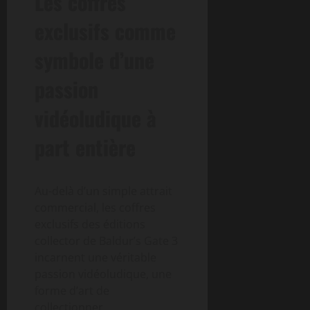
Les coffres
exclusifs comme
symbole d’une
passion
vidéoludique à
part entière
Au-delà d’un simple attrait
commercial, les coffres
exclusifs des éditions
collector de Baldur’s Gate 3
incarnent une véritable
passion vidéoludique, une
forme d’art de
collectionner