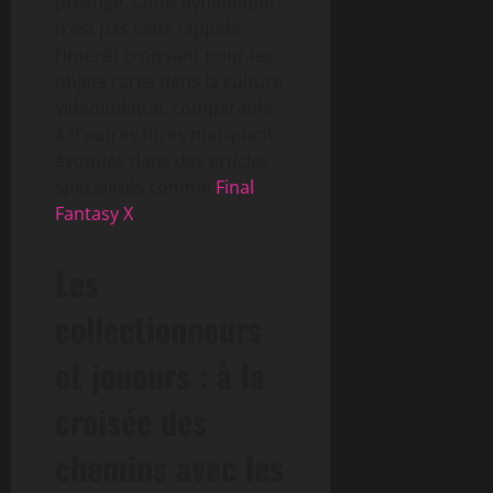
prestige. Cette dynamique
n’est pas sans rappeler
l’intérêt croissant pour les
objets rares dans la culture
vidéoludique, comparable
à d’autres titres marquants
évoqués dans des articles
spécialisés comme
Final
Fantasy X
.
Les
collectionneurs
et joueurs : à la
croisée des
chemins avec les