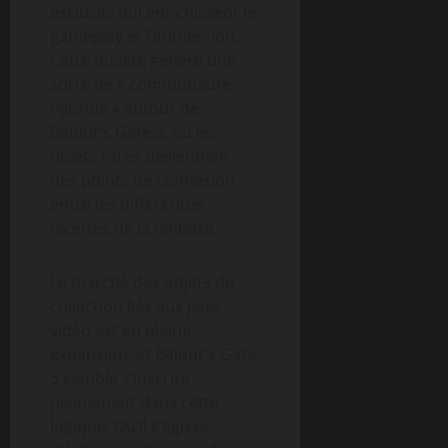
exclusifs qui enrichissent le
gameplay et l’immersion.
Cette dualité génère une
sorte de « communauté
hybride » autour de
Baldur’s Gate 3, où les
objets rares deviennent
des points de connexion
entre les différentes
facettes de la fanbase.
Le marché des objets de
collection liés aux jeux
vidéo est en pleine
expansion, et Baldur’s Gate
3 semble s’inscrire
pleinement dans cette
logique. Qu’il s’agisse