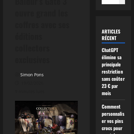
Baldur’s Gate 3
ouvre grand les
coffres avec ses
ARTICLES
éditions
RÉCENT
collectors
ChatGPT
exclusives
élimine sa
principale
restriction
Simon Pons
sans coûter
19/02/2026
23 € par
9 minutes lues
mois
Comment
personnalis
er vos pins
crocs pour