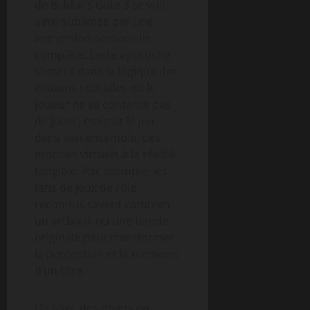
de Baldur’s Gate 3 se voit
ainsi sublimée par une
immersion sensorielle
complète. Cette approche
s’inscrit dans la logique des
éditions spéciales où le
joueur ne se contente pas
de jouer, mais vit le jeu
dans son ensemble, des
mondes virtuels à la réalité
tangible. Par exemple, les
fans de jeux de rôle
reconnus savent combien
un artbook ou une bande
originale peut transformer
la perception et la mémoire
d’un titre.
De plus, des objets en