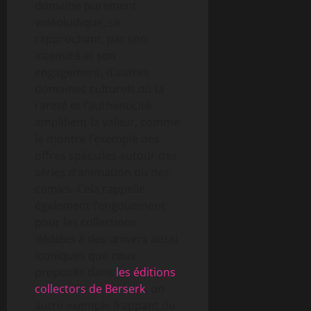
domaine purement
vidéoludique, se
rapprochant, par son
intensité et son
engagement, d’autres
domaines culturels où la
rareté et l’authenticité
amplifient la valeur, comme
le montre l’exemple des
offres spéciales autour des
séries d’animation ou des
comics. Cela rappelle
également l’engouement
pour les collections
dédiées à des univers aussi
iconiques que ceux
proposés dans
les éditions
collectors de Berserk
, un
autre exemple frappant de