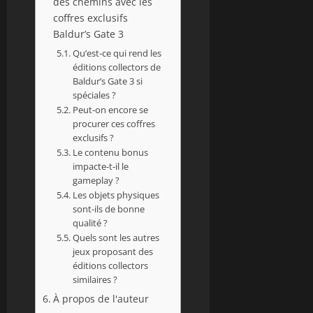
des chemins avec les
coffres exclusifs
Baldur’s Gate 3
Qu’est-ce qui rend les
éditions collectors de
Baldur’s Gate 3 si
spéciales ?
Peut-on encore se
procurer ces coffres
exclusifs ?
Le contenu bonus
impacte-t-il le
gameplay ?
Les objets physiques
sont-ils de bonne
qualité ?
Quels sont les autres
jeux proposant des
éditions collectors
similaires ?
À propos de l'auteur