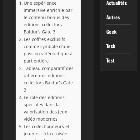
Actualités
Une expérience
immersive enrichie par
Autres
le contenu bonus des
éditions collectors
Geek
Baldur’s Gate 3
Les coffres exclusifs
Tech
comme symbole d’une
passion vidéoludique à
Test
part entière
Tableau comparatif des
différentes éditions
collectors Baldur’s Gate
3
Le rôle des éditions
spéciales dans la
valorisation des jeux
vidéo modernes
Les collectionneurs et
joueurs : à la croisée