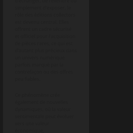
d’échanger, de revendre ou
simplement d’exposer, le
rôle des éditions collectors
est devenu central. Elles
offrent un cadre sécurisé
et officiel pour l’acquisition
de pièces rares, ce qui est
d’autant plus précieux dans
un univers numérique
parfois marqué par la
contrefaçon ou des offres
peu fiables.
Ce phénomène crée
également de nouvelles
dynamiques, où la valeur
sentimentale peut évoluer
vers une valeur
économique,