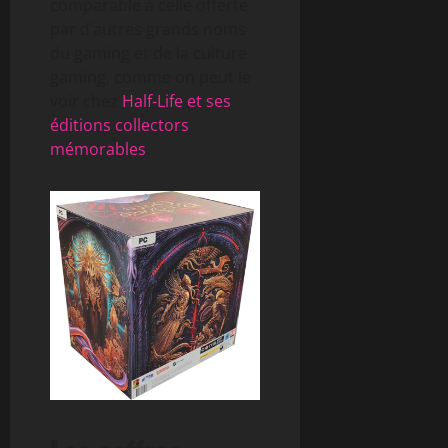
comparable à celle offerte
par d’autres grands noms
du gaming et de la culture
gaming, comme on peut le
voir chez
Half-Life et ses
éditions collectors
mémorables
.