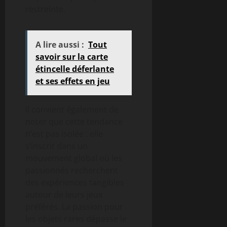
restreinte.
A lire aussi :
Tout
savoir sur la carte
étincelle déferlante
et ses effets en jeu
Il convient également de
noter que cette tendance
n’est pas isolée : elle
s’inscrit dans un
mouvement global où les
passionnés recherchent
des expériences tangibles
autour de leurs jeux
préférés. La passion pour
les objets rares dépasse le