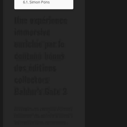
Simon Pons
Une expérience
immersive
enrichie par le
contenu bonus
des éditions
collectors
Baldur’s Gate 3
Au cœur de chaque édition
collector de Baldur’s Gate 3
se trouve une promesse :