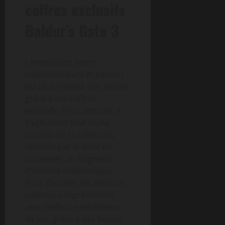
coffres exclusifs
Baldur’s Gate 3
L’interaction entre
collectionneurs et joueurs
est plus intense que jamais
grâce à ces coffres
exclusifs. Pour certains, il
s’agit avant tout d’une
passion de la collection,
motivée par le désir de
conserver un fragment
d’histoire vidéoludique.
Pour d’autres, les éditions
collectors représentent
une meilleure expérience
de jeu, grâce à des bonus