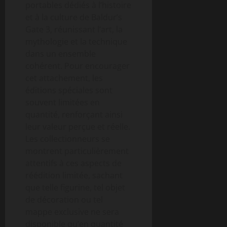
portables dédiés à l’histoire
et à la culture de Baldur’s
Gate 3, réunissant l’art, la
mythologie et la technique
dans un ensemble
cohérent. Pour encourager
cet attachement, les
éditions spéciales sont
souvent limitées en
quantité, renforçant ainsi
leur valeur perçue et réelle.
Les collectionneurs se
montrent particulièrement
attentifs à ces aspects de
réédition limitée, sachant
que telle figurine, tel objet
de décoration ou tel
mappe exclusive ne sera
disponible qu’en quantité