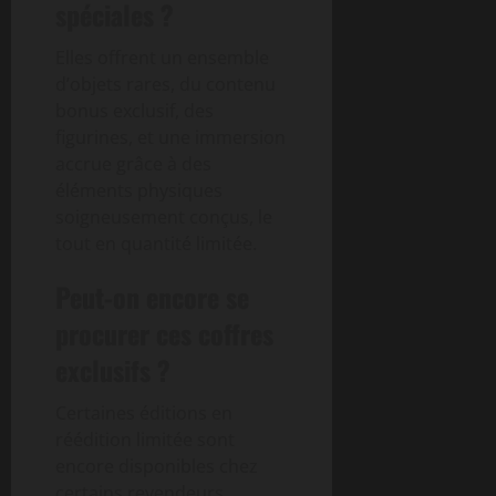
spéciales ?
Elles offrent un ensemble
d’objets rares, du contenu
bonus exclusif, des
figurines, et une immersion
accrue grâce à des
éléments physiques
soigneusement conçus, le
tout en quantité limitée.
Peut-on encore se
procurer ces coffres
exclusifs ?
Certaines éditions en
réédition limitée sont
encore disponibles chez
certains revendeurs