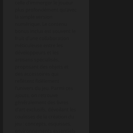
celle d’immerger le joueur
plus profondément qu’avec
la simple version
numérique. Le contenu
bonus inclus est souvent le
fruit d’une collaboration
méticuleuse entre les
développeurs et les
artisans spécialisés,
proposant des objets et
des accessoires qui
reflètent fidèlement
l’univers du jeu. Parmi ces
ajouts, on retrouve
généralement des livres
d’art exclusifs, dévoilant les
coulisses de la création du
jeu : concepts, esquisses,
environnements essentiels