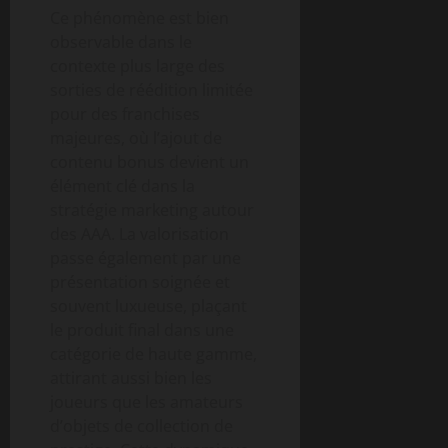
Ce phénomène est bien
observable dans le
contexte plus large des
sorties de réédition limitée
pour des franchises
majeures, où l’ajout de
contenu bonus devient un
élément clé dans la
stratégie marketing autour
des AAA. La valorisation
passe également par une
présentation soignée et
souvent luxueuse, plaçant
le produit final dans une
catégorie de haute gamme,
attirant aussi bien les
joueurs que les amateurs
d’objets de collection de