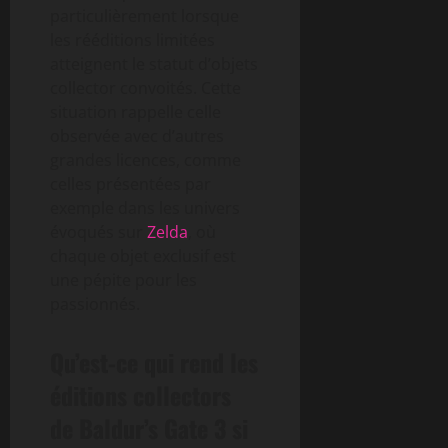
particulièrement lorsque
les rééditions limitées
atteignent le statut d’objets
collector convoités. Cette
situation rappelle celle
observée avec d’autres
grandes licences, comme
celles présentées par
exemple dans les univers
évoqués sur
Zelda
, où
chaque objet exclusif est
une pépite pour les
passionnés.
Qu’est-ce qui rend les
éditions collectors
de Baldur’s Gate 3 si