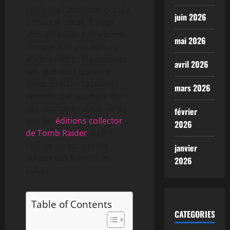
confirme l’attention portée
juin 2026
à chaque détail. Il s’agit
d’un véritable événement,
mai 2026
comparable aux sorties
d’autres titres légendaires
avril 2026
tels que ceux qui sont
évoqués dans l’actualité
mars 2026
récente, par exemple dans
des domaines aussi variés
février
que les
éditions collector
2026
de Tomb Raider
ou les
coffres exceptionnels
janvier
autour des franchises
2026
cultes.
Table of Contents
CATEGORIES