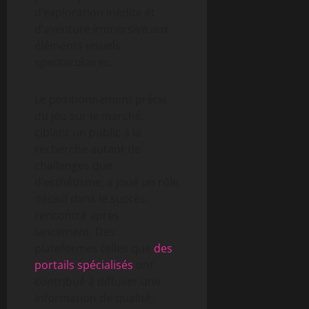
d’exploration inédite et
d’aventure immersive aux
éléments visuels
spectaculaires.
Le positionnement précis
du jeu sur le marché,
ciblant un public à la
recherche autant de
challenges que
d’esthétisme, a joué un rôle
décisif dans le succès
rencontré après
lancement. Des
plateformes telles que
des
portails spécialisés
ont
contribué à diffuser une
information de qualité,