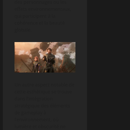
des personnages ou les
effets environnementaux,
qui participent à la
cohérence et la beauté
globale.
Un autre aspect notable de
cette esthétique se trouve
dans l’intégration
stratégique des éléments
de gameplay à
l’environnement, où
lumière et obscurité ne