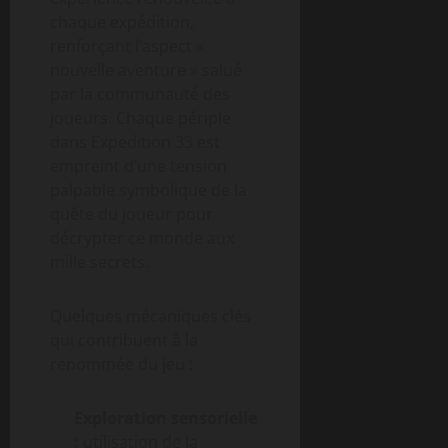
chaque expédition,
renforçant l’aspect «
nouvelle aventure » salué
par la communauté des
joueurs. Chaque périple
dans Expedition 33 est
empreint d’une tension
palpable symbolique de la
quête du joueur pour
décrypter ce monde aux
mille secrets.
Quelques mécaniques clés
qui contribuent à la
renommée du jeu :
Exploration sensorielle
:
utilisation de la