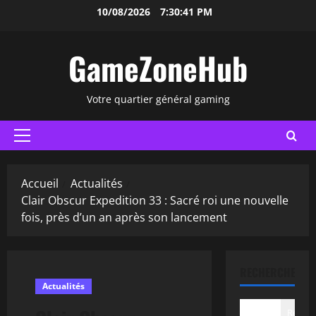
Aller
10/08/2026
7:30:42 PM
au
contenu
GameZoneHub
Votre quartier général gaming
Menu
principal
Accueil
Actualités
Clair Obscur Expedition 33 : Sacré roi une nouvelle
fois, près d’un an après son lancement
RECHERCHER
Actualités
Recher