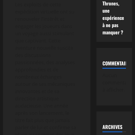
Thrones,
Les exploits de cette
une
expédition virtuelle ont su
expérience
renouveler l’intérêt et
à ne pas
engager les joueurs dans
manquer ?
un voyage aussi stimulant
que captivant. Cette
aventure nouvelle suscite
des discussions
passionnées, des analyses
COMMENTAIRE
approfondies et de
Aucun
nombreux échanges
commentaire
autour de ses mécaniques
à afficher.
innovantes et de sa
direction artistique
audacieuse. Une année
après son lancement, le
titre fait plus que jamais
ARCHIVES
parler de lui et confirme sa
place au sommet des jeux