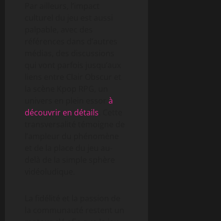
Par ailleurs, l’impact
culturel du jeu est aussi
palpable, avec des
références dans d’autres
médias, des discussions
qui vont parfois jusqu’aux
liens entre Clair Obscur et
la scène Kpop RPG, un
univers en plein essor
à
découvrir en détails
. Cette
transversalité témoigne de
l’ampleur du phénomène
et de la place du jeu au-
delà de la simple sphère
vidéoludique.
La fidélité et la passion de
la communauté restent un