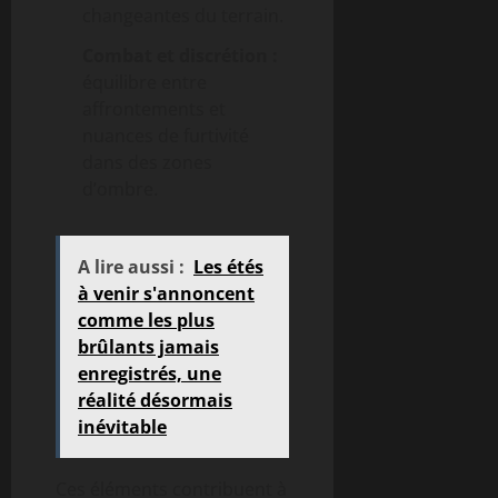
changeantes du terrain.
Combat et discrétion :
équilibre entre
affrontements et
nuances de furtivité
dans des zones
d’ombre.
A lire aussi :
Les étés
à venir s'annoncent
comme les plus
brûlants jamais
enregistrés, une
réalité désormais
inévitable
Ces éléments contribuent à