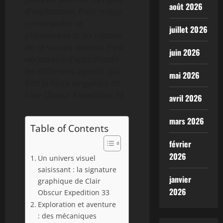
août 2026
d’exploration. Pour mieux
comprendre ce
juillet 2026
phénomène et les raisons
de ce succès continu, il est
juin 2026
nécessaire d’approfondir
les différents aspects qui
mai 2026
font la force singulière de
Clair Obscur Expedition 33.
avril 2026
mars 2026
Table of Contents
février
2026
Un univers visuel
saisissant : la signature
janvier
graphique de Clair
2026
Obscur Expedition 33
Exploration et aventure
: des mécaniques