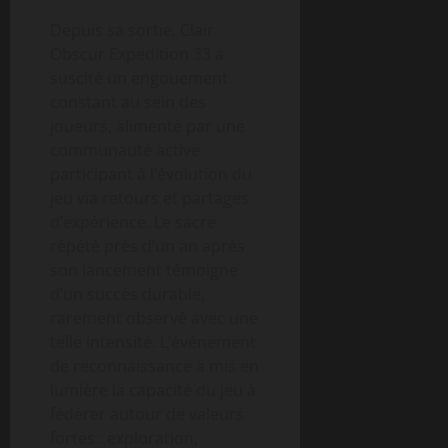
Depuis sa sortie, Clair
Obscur Expedition 33 a
suscité un engouement
constant au sein des
joueurs, alimenté par une
communauté active
participant à l’évolution du
jeu via retours et partages
d’expérience. Le sacre
répété près d’un an après
son lancement témoigne
d’un succès durable,
rarement observé avec une
telle intensité. L’événement
de reconnaissance a mis en
lumière la capacité du jeu à
fédérer autour de valeurs
fortes : exploration,