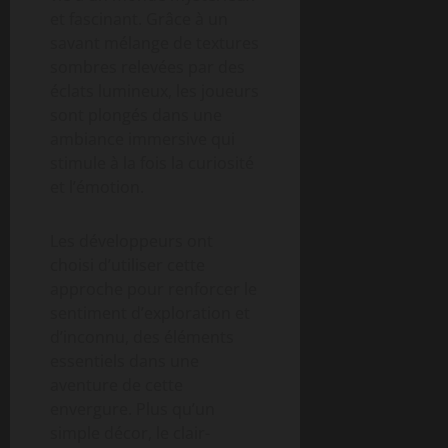
et fascinant. Grâce à un
savant mélange de textures
sombres relevées par des
éclats lumineux, les joueurs
sont plongés dans une
ambiance immersive qui
stimule à la fois la curiosité
et l’émotion.
Les développeurs ont
choisi d’utiliser cette
approche pour renforcer le
sentiment d’exploration et
d’inconnu, des éléments
essentiels dans une
aventure de cette
envergure. Plus qu’un
simple décor, le clair-