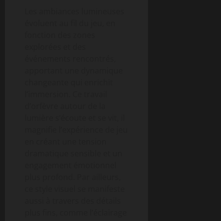
Les ambiances lumineuses
évoluent au fil du jeu, en
fonction des zones
explorées et des
événements rencontrés,
apportant une dynamique
changeante qui enrichit
l’immersion. Ce travail
d’orfèvre autour de la
lumière s’écoute et se vit, il
magnifie l’expérience de jeu
en créant une tension
dramatique sensible et un
engagement émotionnel
plus profond. Par ailleurs,
ce style visuel se manifeste
aussi à travers des détails
plus fins, comme l’éclairage