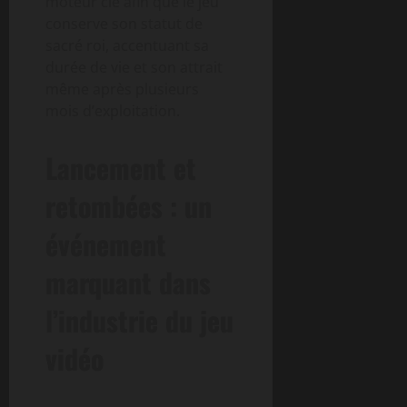
moteur clé afin que le jeu
conserve son statut de
sacré roi, accentuant sa
durée de vie et son attrait
même après plusieurs
mois d’exploitation.
Lancement et
retombées : un
événement
marquant dans
l’industrie du jeu
vidéo