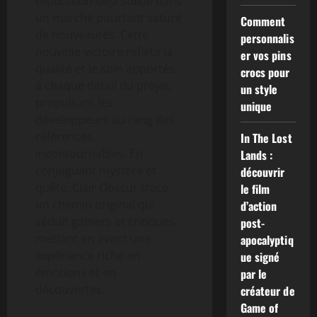
réputation déjà solide dans
un marché pourtant saturé
Comment
de nouveautés. Cette
personnalis
nouvelle victoire reflète la
er vos pins
qualité et le soin apportés
crocs pour
à chaque détail du projet,
un style
propulsant les
unique
développeurs au rang des
références
In The Lost
incontournables. En
Lands :
conjuguant mystère et
découvrir
quête, Clair Obscur trace
le film
un chemin original qui
d’action
séduit gamers et critiques,
post-
mettant en avant une
apocalyptiq
expérience riche en
ue signé
émotions et en
par le
découvertes.
créateur de
Game of