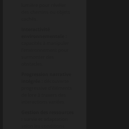
lumière pour révéler
des chemins ou objets
cachés.
Interactivité
environnementale :
capacités à manipuler
l’environnement pour
surmonter des
obstacles.
Progression narrative
intégrée :
découverte
progressive d’éléments
de lore à travers des
interactions variées.
Gestion des ressources
:
survie et adaptation
selon les conditions