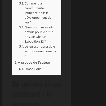
Comment la
communauté
influence-t-elle le
développement du
jeu ?
Quels sont les ajouts
prévus pour le futur
de Clair Obscur
Expedition 33 ?
Le jeu est-il accessible
aux nouveaux joueurs
?
À propos de l'auteur
Simon Pons
Un univers visuel
saisissant : la
signature