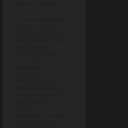
aventure et mystère.
Les forums de discussion
regorgent d’analyses
poussées, notamment
autour des mécaniques du
jeu et des détails
environnementaux,
contribuant à enrichir la
retranscription de
l’expérience de jeu. Ce
dialogue entre joueurs et
développeurs a aussi
permis d’orienter certains
ajustements pour
améliorer encore la
jouabilité et la narration. Le
jeu profite ainsi d’une