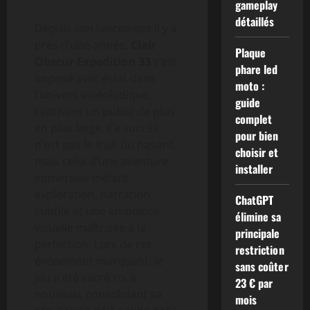
gameplay
détaillés
Depuis son lancement il y a
près d’une année,
Clair
Plaque
Obscur Expedition 33
s’est
phare led
imposé avec éclat dans
moto :
l’univers vidéoludique,
guide
captivant un public de plus
complet
en plus large. Ce succès
pour bien
n’est pas le fruit du hasard,
choisir et
mais celui d’une aventure
installer
immersive mêlant
exploration, narration
ChatGPT
subtile et une ambiance
élimine sa
visuelle maîtrisée à la
principale
perfection. Lors de cet
restriction
événement marquant, le
sans coûter
jeu a été sacré roi à
23 € par
nouveau, consolidant sa
mois