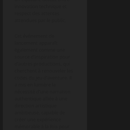
innovation technique et
respect des attentes
attendues par le public.
Cet événement de
lancement apparaît
également comme une
source d’inspiration pour
d’autres productions, qui
cherchent à renouveler les
codes du jeu d’aventure. Il
a mis en lumière la
nécessité d’une narration
authentique alliée à une
direction artistique
ambitieuse, capable de
créer une expérience
mémorable à la fois pour