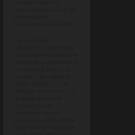
suscitant l’intérêt et
l’enthousiasme au-delà des
communautés
traditionnelles de joueurs.
Les retombées
commerciales et critiques
ont rapidement confirmé la
validité de ce choix éditorial
et marketing. Le jeu a su
conquérir des segments
variés, du joueur casual
attiré par le charme visuel
au gamer passionné
recherchant une
expérience riche et
profonde. La pérennité de
cette réussite s’appuie sur
un équilibre délicat entre