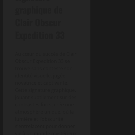
graphique de
Clair Obscur
Expedition 33
Au cœur du succès de Clair
Obscur Expedition 33 se
trouve sans conteste son
identité visuelle, jugée
novatrice et captivante.
Cette signature graphique,
jouant subtilement sur des
contrastes forts, crée une
atmosphère unique, où la
lumière et l’obscurité
s’entrelacent pour donner
vie à un monde mystérieux