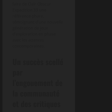
faire de Clair Obscur
Expedition 33 une
référence phare,
témoignant d’une nouvelle
génération de jeux
d’exploration en phase
avec les attentes
contemporaines.
Un succès scellé
par
l’engouement de
la communauté
et des critiques