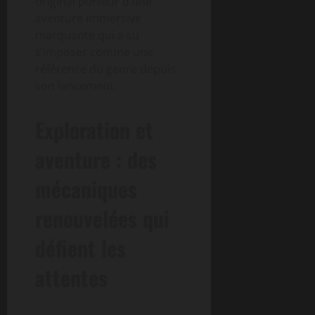
original porteur d’une
aventure immersive
marquante qui a su
s’imposer comme une
référence du genre depuis
son lancement.
Exploration et
aventure : des
mécaniques
renouvelées qui
défient les
attentes