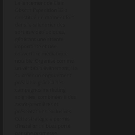
Le lancement de Clair
Obscur Expedition 33 a
constitué un moment fort
dans le calendrier des
sorties vidéoludiques,
générant une attente
importante et une
couverture médiatique
notable. Organisé comme
un véritable événement, il a
su créer un engouement
préalable grâce à des
campagnes marketing
soignées, combinées à des
avant-premières et
présentations exclusives.
Cette stratégie a permis
d’installer un buzz porté
par une promesse