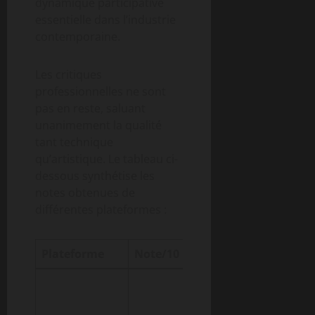
dynamique participative
essentielle dans l’industrie
contemporaine.
Les critiques
professionnelles ne sont
pas en reste, saluant
unanimement la qualité
tant technique
qu’artistique. Le tableau ci-
dessous synthétise les
notes obtenues de
différentes plateformes :
Plateforme
Note/10
Points forts
Originalité
visuelle,