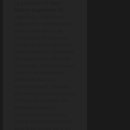
Le gameplay de
Clair
Obscur Expedition 33
repose sur l’idée d’une
exploration dynamique où
chaque pas mène à la
découverte de nouveaux
secrets et défis. L’aventure
ne se limite pas à parcourir
des espaces visuellement
attrayants ; elle propose au
joueur une interaction
profonde avec son
environnement, stimulée
par une mécanique qui allie
réflexion et intuition. Ces
choix ludiques ont
largement contribué au
succès du titre, comme on
peut le percevoir dans les