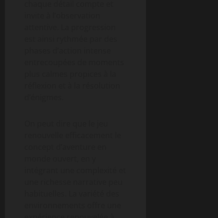
chaque détail compte et
invite à l’observation
attentive. La progression
est ainsi rythmée par des
phases d’action intense
entrecoupées de moments
plus calmes propices à la
réflexion et à la résolution
d’énigmes.
On peut dire que le jeu
renouvelle efficacement le
concept d’aventure en
monde ouvert, en y
intégrant une complexité et
une richesse narrative peu
habituelles. La variété des
environnements offre une
expérience renouvelée à