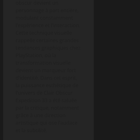
obscur devient un
personnage à part entière,
modulant constamment
l’expérience et l’interaction.
Cette technique visuelle
rappelle certaines grandes
tendances graphiques chez
PlayStation, où la
transformation visuelle
devient un marqueur fort
d’identité. Dans cet esprit,
la puissance esthétique de
l’univers de Clair Obscur
Expedition 33 a été saluée
par la critique, notamment
grâce à une direction
artistique qui ose l’audace
et la subtilité.