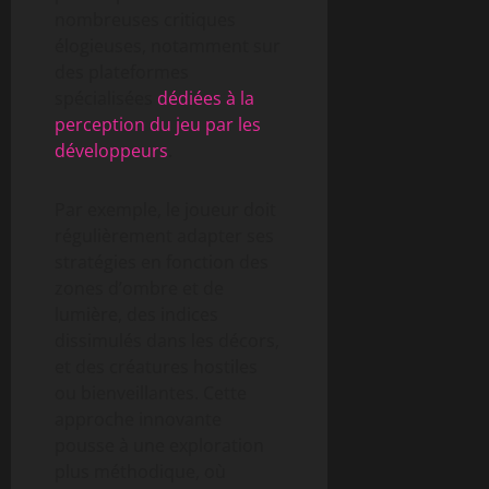
nombreuses critiques
élogieuses, notamment sur
des plateformes
spécialisées
dédiées à la
perception du jeu par les
développeurs
.
Par exemple, le joueur doit
régulièrement adapter ses
stratégies en fonction des
zones d’ombre et de
lumière, des indices
dissimulés dans les décors,
et des créatures hostiles
ou bienveillantes. Cette
approche innovante
pousse à une exploration
plus méthodique, où