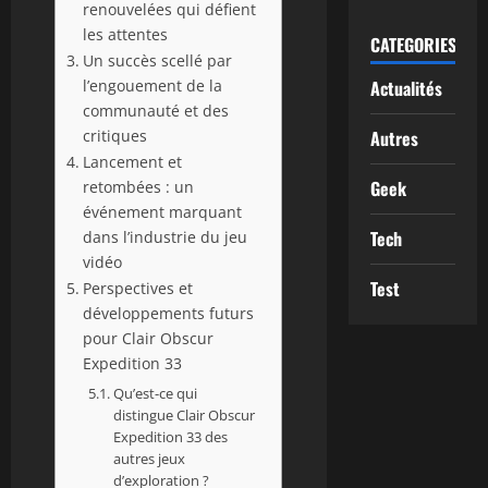
renouvelées qui défient
les attentes
CATEGORIES
Un succès scellé par
l’engouement de la
Actualités
communauté et des
critiques
Autres
Lancement et
Geek
retombées : un
événement marquant
Tech
dans l’industrie du jeu
vidéo
Test
Perspectives et
développements futurs
pour Clair Obscur
Expedition 33
Qu’est-ce qui
distingue Clair Obscur
Expedition 33 des
autres jeux
d’exploration ?