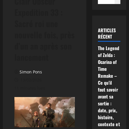
Clair Obscur
Expedition 33 :
Sacré roi une
ARTICLES
nouvelle fois, près
RÉCENT
d’un an après son
The Legend
lancement
of Zelda :
Ocarina of
Time
Simon Pons
Remake –
13/02/2026
Ce qu’il
11 minutes lues
faut savoir
avant sa
sortie :
date, prix,
histoire,
contexte et