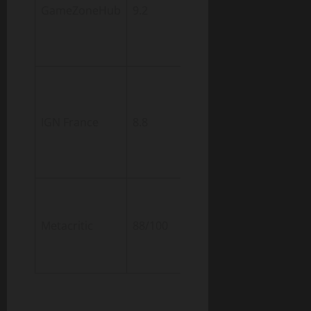
narration
GameZoneHub
9.2
immersive,
mécaniques
d’exploration
Ambiance
sonore,
direction
IGN France
8.8
artistique,
gameplay
innovant
Richesse du
lore, prise en
Metacritic
88/100
main
intuitive,
dynamisme