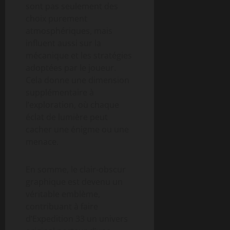
sont pas seulement des
choix purement
atmosphériques, mais
influent aussi sur la
mécanique et les stratégies
adoptées par le joueur.
Cela donne une dimension
supplémentaire à
l’exploration, où chaque
éclat de lumière peut
cacher une énigme ou une
menace.
En somme, le clair-obscur
graphique est devenu un
véritable emblème,
contribuant à faire
d’Expedition 33 un univers