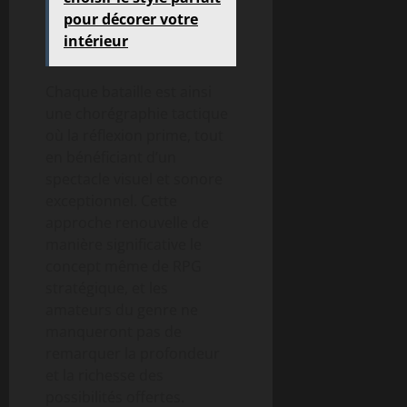
pour décorer votre
intérieur
Chaque bataille est ainsi
une chorégraphie tactique
où la réflexion prime, tout
en bénéficiant d’un
spectacle visuel et sonore
exceptionnel. Cette
approche renouvelle de
manière significative le
concept même de RPG
stratégique, et les
amateurs du genre ne
manqueront pas de
remarquer la profondeur
et la richesse des
possibilités offertes.