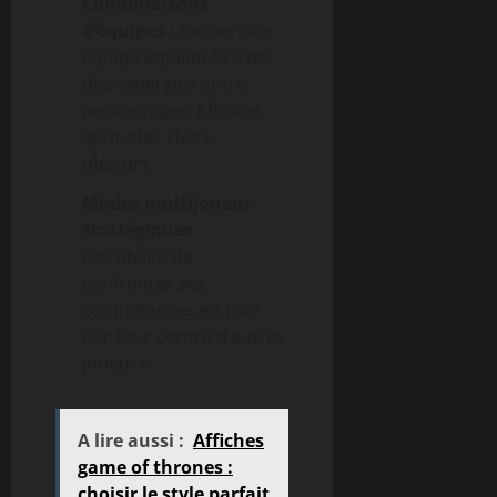
Combinaisons
d’équipes
: former une
équipe équilibrée avec
des synergies entre
personnages KPop et
aptitudes clairs-
obscurs.
Modes multijoueur
stratégiques
:
possibilité de
confronter ses
compétences en tour
par tour contre d’autres
joueurs.
A lire aussi :
Affiches
game of thrones :
choisir le style parfait