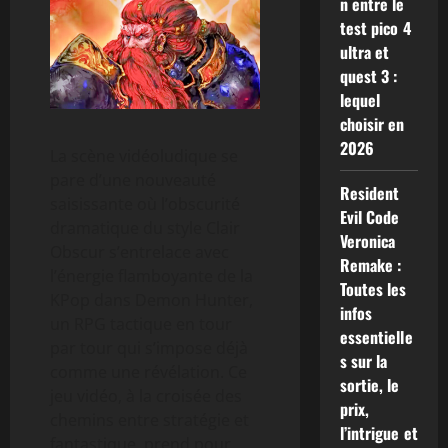
n entre le
test pico 4
ultra et
quest 3 :
lequel
choisir en
2026
La scène vidéoludique se
pare d’une nouveauté
Resident
saisissante où l’obscurité
Evil Code
dramatique du style Clair
Veronica
Obscur s’entrelace avec
Remake :
l’énergie flamboyante de la
Toutes les
KPop dans Demon Hunter,
infos
un RPG tactique en tour
essentielle
par tour qui s’impose déjà
s sur la
comme une révélation. Ce
sortie, le
jeu vidéo, à la croisée des
prix,
chemins entre stratégie et
l’intrigue et
fantastique, prend pour