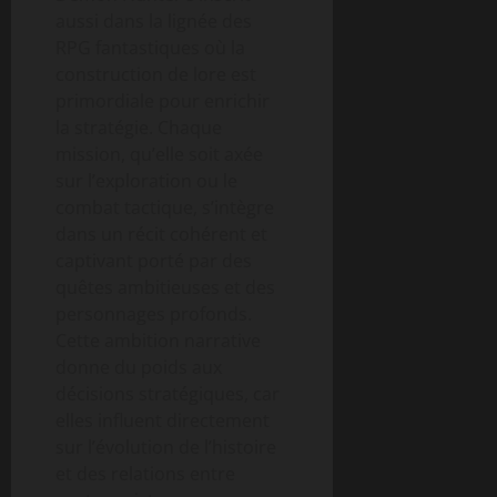
aussi dans la lignée des
RPG fantastiques où la
construction de lore est
primordiale pour enrichir
la stratégie. Chaque
mission, qu’elle soit axée
sur l’exploration ou le
combat tactique, s’intègre
dans un récit cohérent et
captivant porté par des
quêtes ambitieuses et des
personnages profonds.
Cette ambition narrative
donne du poids aux
décisions stratégiques, car
elles influent directement
sur l’évolution de l’histoire
et des relations entre