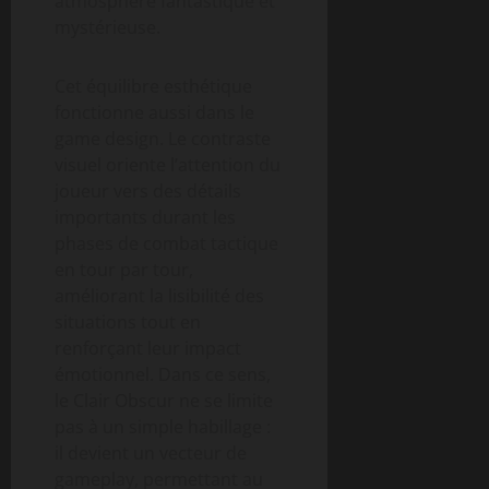
atmosphère fantastique et
mystérieuse.
Cet équilibre esthétique
fonctionne aussi dans le
game design. Le contraste
visuel oriente l’attention du
joueur vers des détails
importants durant les
phases de combat tactique
en tour par tour,
améliorant la lisibilité des
situations tout en
renforçant leur impact
émotionnel. Dans ce sens,
le Clair Obscur ne se limite
pas à un simple habillage :
il devient un vecteur de
gameplay, permettant au