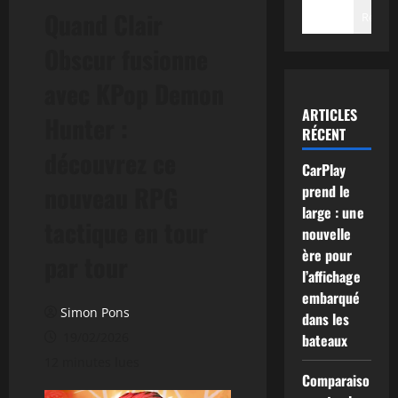
Quand Clair
Recher
Obscur fusionne
avec KPop Demon
ARTICLES
Hunter :
RÉCENT
découvrez ce
CarPlay
nouveau RPG
prend le
large : une
tactique en tour
nouvelle
ère pour
par tour
l’affichage
embarqué
Simon Pons
dans les
19/02/2026
bateaux
12 minutes lues
Comparaiso