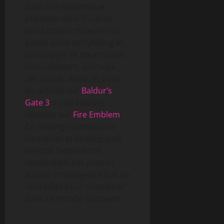
dans une dynamique
présente dans d’autres
productions majeures du
genre, où le storytelling et
la stratégie se nourrissent
mutuellement, à l’image
des succès évoqués dans
les articles sur
Baldur’s
Gate 3
ou les retours
détaillés sur
Fire Emblem
.
Ce mélange d’ambitions
narratives et stratégiques
enrichit l’expérience,
demandant aux joueurs
autant d’intelligence que de
sensibilité pour triompher
dans ce monde captivant.