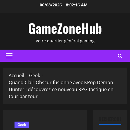
Aller
06/08/2026
8:02:17 AM
au
contenu
GameZoneHub
Votre quartier général gaming
Menu
principal
Accueil
Geek
Quand Clair Obscur fusionne avec KPop Demon
Hunter : découvrez ce nouveau RPG tactique en
tour par tour
RECHERCHER
Geek