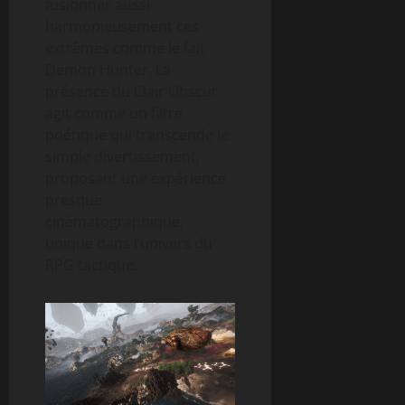
fusionner aussi
harmonieusement ces
extrêmes comme le fait
Demon Hunter. La
présence du Clair Obscur
agit comme un filtre
poétique qui transcende le
simple divertissement,
proposant une expérience
presque
cinématographique,
unique dans l’univers du
RPG tactique.