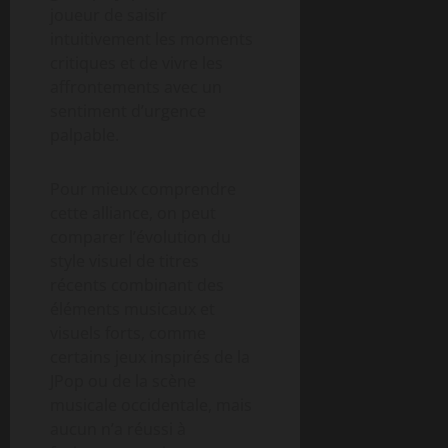
joueur de saisir
intuitivement les moments
critiques et de vivre les
affrontements avec un
sentiment d’urgence
palpable.
Pour mieux comprendre
cette alliance, on peut
comparer l’évolution du
style visuel de titres
récents combinant des
éléments musicaux et
visuels forts, comme
certains jeux inspirés de la
JPop ou de la scène
musicale occidentale, mais
aucun n’a réussi à