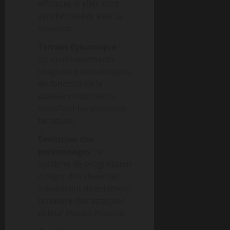
efficaces si elles sont
synchronisées avec la
musique.
Terrain dynamique
:
les environnements
réagissent aux attaques
en fonction de la
puissance des sorts,
modifiant les positions
tactiques.
Évolution des
personnages
: le
système de progression
intègre des choix qui
influencent directement
la nature des attaques
et leur impact musical.