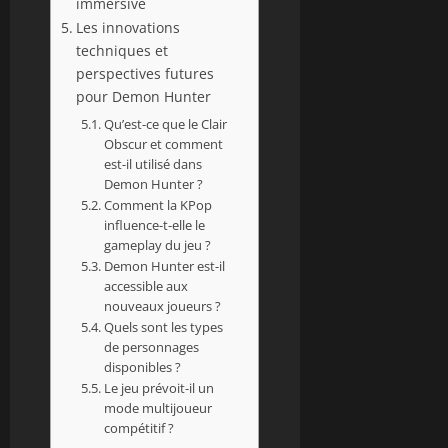
immersive
Les innovations
techniques et
perspectives futures
pour Demon Hunter
Qu’est-ce que le Clair
Obscur et comment
est-il utilisé dans
Demon Hunter ?
Comment la KPop
influence-t-elle le
gameplay du jeu ?
Demon Hunter est-il
accessible aux
nouveaux joueurs ?
Quels sont les types
de personnages
disponibles ?
Le jeu prévoit-il un
mode multijoueur
compétitif ?