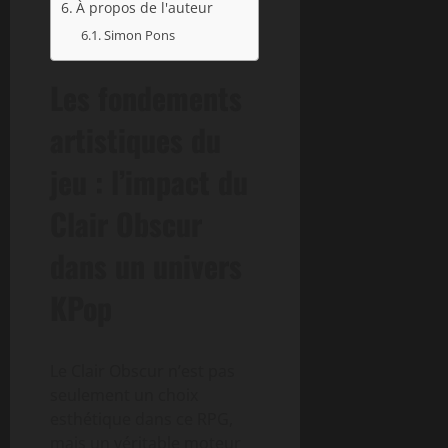
À propos de l'auteur
Simon Pons
Les fondements
artistiques du
jeu : l’impact du
Clair Obscur
dans un univers
KPop
Le Clair Obscur n’est pas
seulement un choix
esthétique dans ce RPG,
mais un véritable moteur