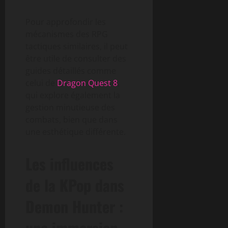
Pour approfondir les
mécanismes des RPG
tactiques similaires, il peut
être utile de consulter des
guides détaillés comme
celui de
Dragon Quest 8
,
qui explore également la
gestion minutieuse des
combats, bien que dans
une esthétique différente.
Les influences
de la KPop dans
Demon Hunter :
une immersion