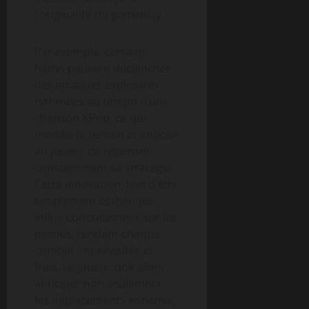
l’originalité du gameplay.
Par exemple, certains
héros peuvent déclencher
des attaques explosives
rythmées au tempo d’une
chanson KPop, ce qui
modifie le terrain et impose
au joueur de repenser
constamment sa stratégie.
Cette innovation, loin d’être
simplement esthétique,
influe concrètement sur les
parties, rendant chaque
combat imprévisible et
frais. Le joueur doit alors
anticiper non seulement
les déplacements ennemis,