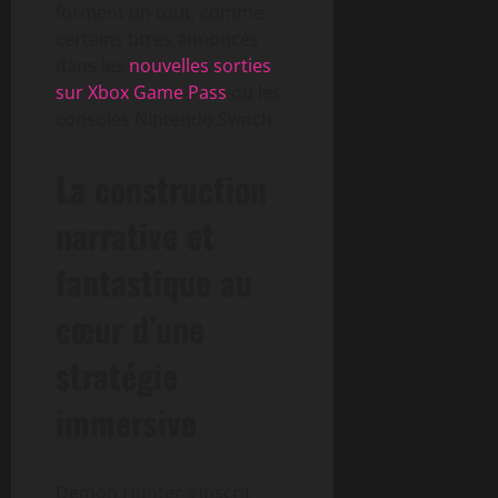
forment un tout, comme
certains titres annoncés
dans les
nouvelles sorties
sur Xbox Game Pass
ou les
consoles Nintendo Switch.
La construction
narrative et
fantastique au
cœur d’une
stratégie
immersive
Demon Hunter s’inscrit