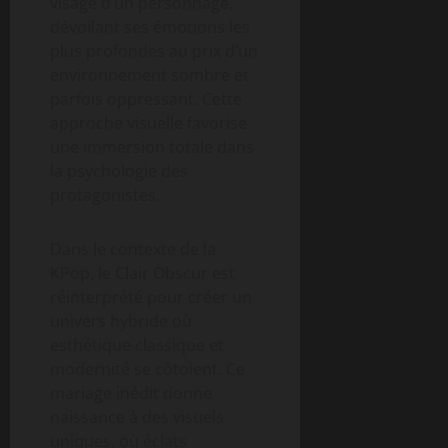
visage d’un personnage,
dévoilant ses émotions les
plus profondes au prix d’un
environnement sombre et
parfois oppressant. Cette
approche visuelle favorise
une immersion totale dans
la psychologie des
protagonistes.
Dans le contexte de la
KPop, le Clair Obscur est
réinterprété pour créer un
univers hybride où
esthétique classique et
modernité se côtoient. Ce
mariage inédit donne
naissance à des visuels
uniques, où éclats