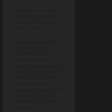
KPop, de la danse
énergique aux costumes
flamboyants, en passant
par des références à des
groupes cultes.
Cette intégration dépasse
le simple fan service
puisqu’elle joue un rôle
fondamental dans la
narration. Les dialogues et
scénarios sont ponctués de
moments qui évoquent la
culture KPop dans ses
nuances, abordant à la fois
la célébrité, la pression
médiatique, et la quête
d’authenticité, ce qui