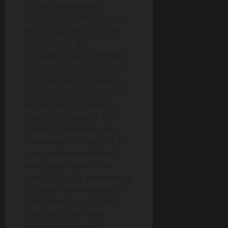
sur des mécaniques
classiques du RPG tactique
en tour par tour, tout en
introduisant des
innovations qui le rendent
particulièrement captivant.
Contrairement à d’autres
jeux du genre, où l’action
est parfois trop lente ou
trop mécanique, ce titre
réussit à maintenir une
dynamique fluide grâce à
une interface soignée et
une gestion précise du
temps. Chaque personnage
dispose d’un ensemble de
compétences spéciales
associées à son style
musical, renforçant