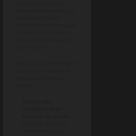
mais aussi les phases
musicales et les effets qui
en découlent. Cette
interaction entre musique,
gameplay et stratégie est
une véritable nouveauté
dans le genre.
Voici une liste des éléments
clés qui caractérisent le
gameplay de Demon
Hunter :
Gestion des
compétences en
fonction du rythme
musical
: certaines
actions sont plus