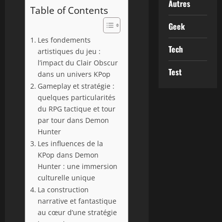
Autres
Table of Contents
Geek
Les fondements
Tech
artistiques du jeu :
l’impact du Clair Obscur
Test
dans un univers KPop
Gameplay et stratégie :
quelques particularités
du RPG tactique et tour
par tour dans Demon
Hunter
Les influences de la
KPop dans Demon
Hunter : une immersion
culturelle unique
La construction
narrative et fantastique
au cœur d’une stratégie