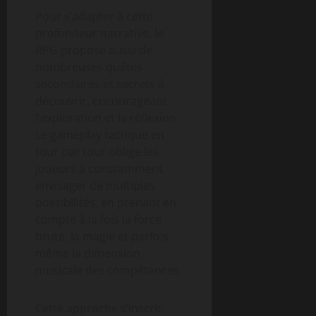
Pour s’adapter à cette
profondeur narrative, le
RPG propose aussi de
nombreuses quêtes
secondaires et secrets à
découvrir, encourageant
l’exploration et la réflexion.
Le gameplay tactique en
tour par tour oblige les
joueurs à constamment
envisager de multiples
possibilités, en prenant en
compte à la fois la force
brute, la magie et parfois
même la dimension
musicale des compétences.
Cette approche s’inscrit