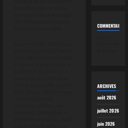
tactique qu’aux passionnés
de culture pop coréenne.
Une fusion audacieuse qui
fait déjà parler d’elle dans
COMMENTAIRE
le monde du jeu vidéo.
Aucun
Le concept de ce RPG ne se
commentaire
contente pas de juxtaposer
à afficher.
deux références culturelles,
il crée un dialogue entre le
sombre et le lumineux,
jouant sur les contrastes
visuels et narratifs. Le style
ARCHIVES
Clair Obscur, héritier d’une
août 2026
tradition picturale
ancienne, confère une
juillet 2026
ambiance dramatique et
mystérieuse à la fois, tandis
juin 2026
que la KPop insuffle une