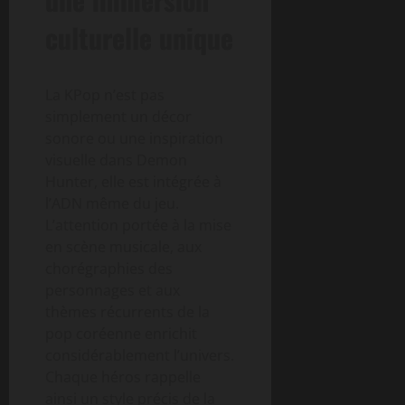
culturelle unique
La KPop n’est pas
simplement un décor
sonore ou une inspiration
visuelle dans Demon
Hunter, elle est intégrée à
l’ADN même du jeu.
L’attention portée à la mise
en scène musicale, aux
chorégraphies des
personnages et aux
thèmes récurrents de la
pop coréenne enrichit
considérablement l’univers.
Chaque héros rappelle
ainsi un style précis de la