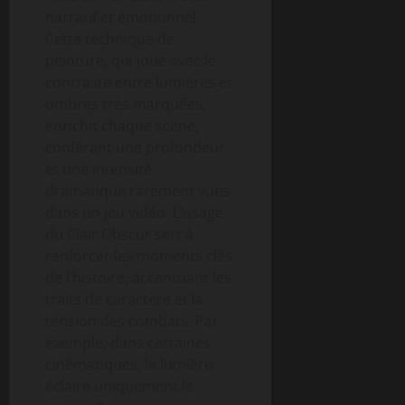
narratif et émotionnel.
Cette technique de
peinture, qui joue avec le
contraste entre lumières et
ombres très marquées,
enrichit chaque scène,
conférant une profondeur
et une intensité
dramatique rarement vues
dans un jeu vidéo. L’usage
du Clair Obscur sert à
renforcer les moments clés
de l’histoire, accentuant les
traits de caractère et la
tension des combats. Par
exemple, dans certaines
cinématiques, la lumière
éclaire uniquement le