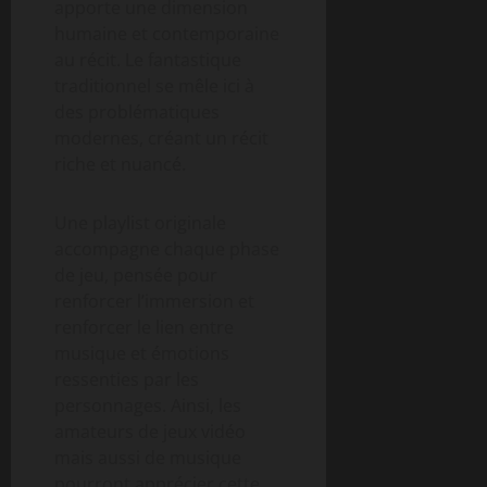
apporte une dimension
humaine et contemporaine
au récit. Le fantastique
traditionnel se mêle ici à
des problématiques
modernes, créant un récit
riche et nuancé.
Une playlist originale
accompagne chaque phase
de jeu, pensée pour
renforcer l’immersion et
renforcer le lien entre
musique et émotions
ressenties par les
personnages. Ainsi, les
amateurs de jeux vidéo
mais aussi de musique
pourront apprécier cette