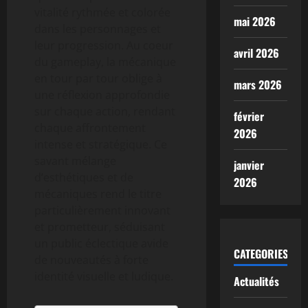
vitalité rythmée et colorée
mai 2026
dans les personnages et
leur progression. Au coeur
avril 2026
du gameplay, la mécanique
en tour par tour oblige à
mars 2026
une réflexion approfondie
sur chaque action, rendant
février
chaque affrontement
2026
intense et stratégique. Ce
savant mélange
janvier
d’esthétiques et de
2026
mécaniques rend le titre
particulièrement innovant
et prometteur, séduisant
un public éclectique avide
CATEGORIES
de nouveautés à forte
identité visuelle et ludique.
Actualités