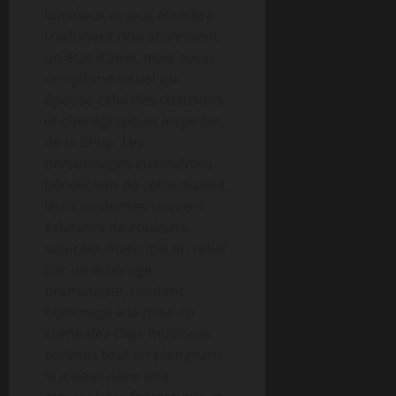
lumineux et jeux d’ombre
traduisent non seulement
un état d’âme, mais aussi
un rythme visuel qui
épouse celui des chansons
et chorégraphies inspirées
de la KPop. Les
personnages eux-mêmes
bénéficient de cette dualité,
leurs costumes souvent
éclatants de couleurs
saturées étant mis en relief
par un éclairage
dramatique, rendant
hommage à la mise en
scène des clips musicaux
coréens tout en plongeant
le joueur dans une