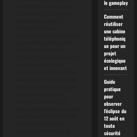
le gameplay
modèle des univers aussi
contrastés que captivants,
Comment
invitant les joueurs à
réutiliser
plonger dans une
une cabine
expérience immersive où la
téléphoniq
gestion des combats et la
ue pour un
profondeur narrative
projet
s’équilibrent avec élégance.
écologique
Loin des productions
et innovant
classiques, ce titre promet
de bousculer les codes du
Guide
RPG en mêlant esthétique
pratique
soignée et gameplay
pour
réfléchi. L’univers y est
observer
dense, les mécaniques sont
l’éclipse du
peaufinées, offrant un défi
12 août en
stratégique qui plaira
toute
autant aux amateurs de
sécurité