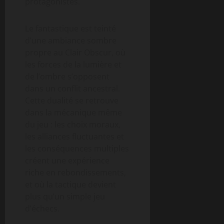
protagonistes.
Le fantastique est teinté
d’une ambiance sombre
propre au Clair Obscur, où
les forces de la lumière et
de l’ombre s’opposent
dans un conflit ancestral.
Cette dualité se retrouve
dans la mécanique même
du jeu : les choix moraux,
les alliances fluctuantes et
les conséquences multiples
créent une expérience
riche en rebondissements,
et où la tactique devient
plus qu’un simple jeu
d’échecs.