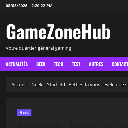
Aller
08/08/2026
2:20:23 PM
au
contenu
GameZoneHub
Votre quartier général gaming
ACTUALITÉS
GEEK
TECH
TEST
AUTRES
CONTAC
Accueil
Geek
Starfield : Bethesda vous révèle une 
Geek