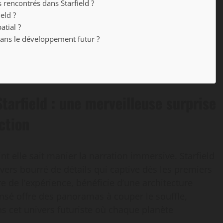
 rencontrés dans Starfield ?
eld ?
atial ?
ans le développement futur ?
tarfield : une merveilleuse surprise
ction
nt elle sait manier la narration immersive. Starfield
ivers bourré de détails qui captive dès les premiers
re de l’expérience, bénéficie d’une architecture
nsé offre des panoramas à couper le souffle,
 cet univers futuriste où chaque planète