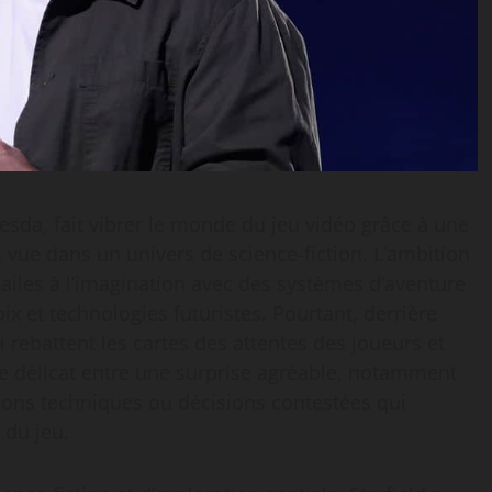
hesda, fait vibrer le monde du jeu vidéo grâce à une
 vue dans un univers de science-fiction. L’ambition
 ailes à l’imagination avec des systèmes d’aventure
ix et technologies futuristes. Pourtant, derrière
i rebattent les cartes des attentes des joueurs et
bre délicat entre une surprise agréable, notamment
ations techniques ou décisions contestées qui
 du jeu.