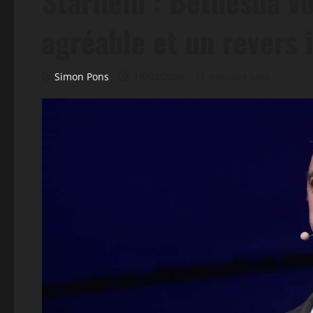
Starfield : Bethesda v
agréable et un revers 
Simon Pons
19/02/2026
11 minutes lues