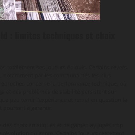
ld : limites techniques et choix
as totalement ses joueurs éblouis. Certains revers
t, notamment par les communautés les plus
x reproches concerne la performance technique, où
 et des problèmes de stabilité persistent sur
lque peu ternir l’expérience et remet en question la
 pourtant à garantir.
e des choix artistiques et de gameplay jugés trop
révolution du genre. Certains joueurs regrettent