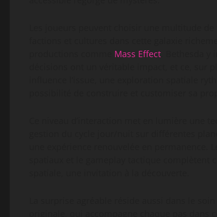
accessible regorge de mystères.
Les joueurs peuvent choisir une multitude de t
factions et cultures dans cette galaxie richem
productions comme
Mass Effect
. Bethesda y 
décisions ont un véritable impact, et ce, sur
influence l’issue, une exploration spatiale ry
possibilité de construire et customiser sa pro
Ce niveau d’interaction met en lumière une te
gestion du cycle jour/nuit sur différentes pla
une expérience renouvelée en permanence. Le
spatiaux et le gameplay tactique complètent c
spatiale, une invitation à la découverte.
La surprise agréable réside aussi dans le soi
originale, qui accompagne chaque pas dans ce