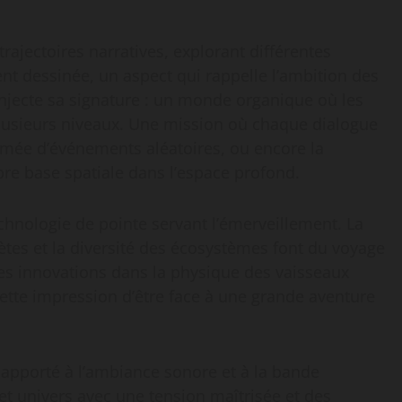
rajectoires narratives, explorant différentes
ent dessinée, un aspect qui rappelle l’ambition des
injecte sa signature : un monde organique où les
 plusieurs niveaux. Une mission où chaque dialogue
thmée d’événements aléatoires, ou encore la
pre base spatiale dans l’espace profond.
chnologie de pointe servant l’émerveillement. La
nètes et la diversité des écosystèmes font du voyage
s innovations dans la physique des vaisseaux
ette impression d’être face à une grande aventure
n apporté à l’ambiance sonore et à la bande
t univers avec une tension maîtrisée et des