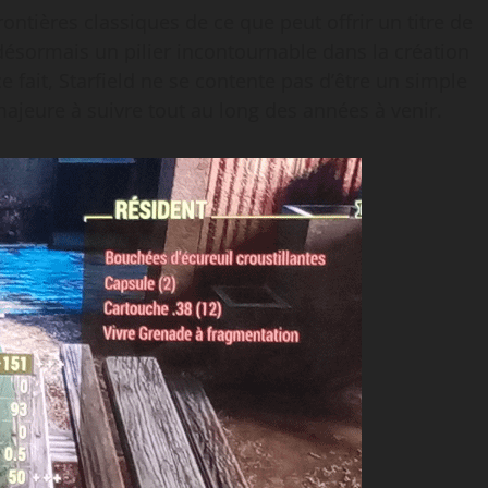
ontières classiques de ce que peut offrir un titre de
désormais un pilier incontournable dans la création
e fait, Starfield ne se contente pas d’être un simple
jeure à suivre tout au long des années à venir.