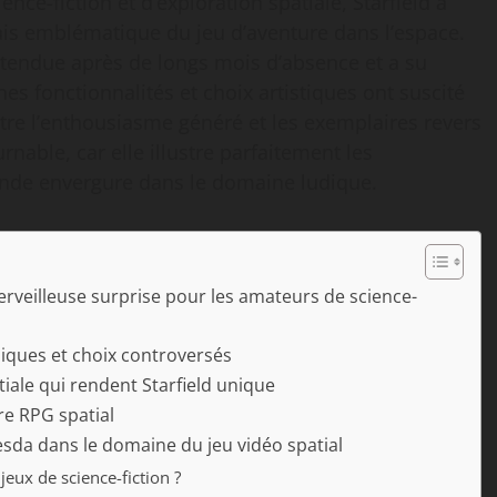
nce-fiction et d’exploration spatiale, Starfield a
is emblématique du jeu d’aventure dans l’espace.
attendue après de longs mois d’absence et a su
es fonctionnalités et choix artistiques ont suscité
tre l’enthousiasme généré et les exemplaires revers
rnable, car elle illustre parfaitement les
nde envergure dans le domaine ludique.
erveilleuse surprise pour les amateurs de science-
hniques et choix controversés
iale qui rendent Starfield unique
re RPG spatial
hesda dans le domaine du jeu vidéo spatial
jeux de science-fiction ?