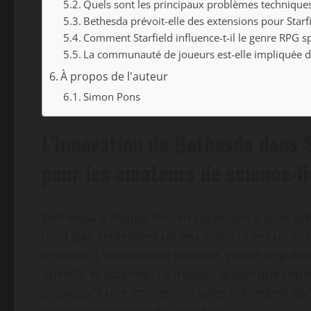
Quels sont les principaux problèmes techniques
Bethesda prévoit-elle des extensions pour Starfi
Comment Starfield influence-t-il le genre RPG sp
La communauté de joueurs est-elle impliquée d
À propos de l'auteur
Simon Pons
L’innovation de Bethesda dans S
pour les amateurs de science-fi
Bethesda a frappé fort en rappelant à quel poi
n’est pas seulement un jeu vidéo : c’est un un
instants. L’exploration spatiale, pierre angulai
ouverte et soignée. Le moteur graphique repe
proposant une immersion sans précédent dans