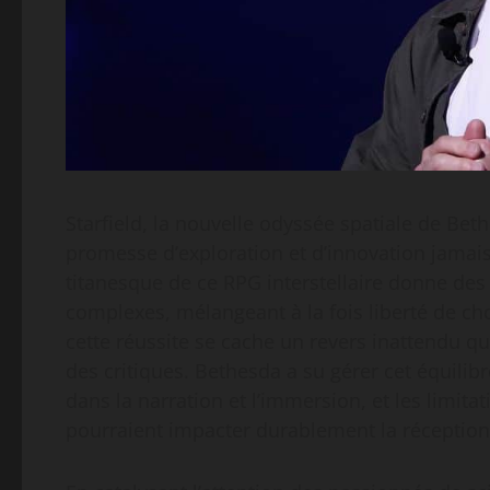
Starfield, la nouvelle odyssée spatiale de Bet
promesse d’exploration et d’innovation jamais
titanesque de ce RPG interstellaire donne des
complexes, mélangeant à la fois liberté de cho
cette réussite se cache un revers inattendu qu
des critiques. Bethesda a su gérer cet équili
dans la narration et l’immersion, et les limit
pourraient impacter durablement la réception