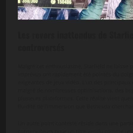
Les revers inattendus de Starfie
controversés
Malgré cet enthousiasme, Starfield ne laisse p
imprévus ont rapidement été pointés du doig
exigeantes de jeux vidéo. L’un des principau
malgré de nombreuses optimisations, des bugs
plusieurs plateformes. Cette réalité vient que
fluidité de l’immersion que Bethesda cherchait
Un autre point contesté réside dans une parti
conservateurs pour un titre vendu comme une 