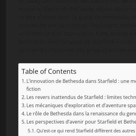
En catalysant l’attention des passionnés de scie
redoré le blason de Bethesda, studio désorma
Le titre s’inscrit dans la quête de renouveau 
surprendre par sa richesse. Cependant, certain
un frisson moins euphorique. Cette dualité en
rencontrés rend l’analyse de Starfield incontou
contraintes modernes des productions de gra
Table of Contents
L’innovation de Bethesda dans Starfield : une m
fiction
Les revers inattendus de Starfield : limites tec
Les mécaniques d’exploration et d’aventure spat
Le rôle de Bethesda dans la renaissance du gen
Les perspectives d’avenir pour Starfield et Bet
Qu’est-ce qui rend Starfield différent des autres 