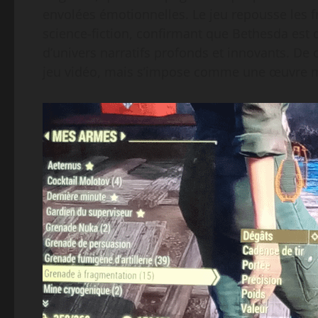
envolées émotionnelles. Le jeu repousse les fr
science-fiction, confirmant que Bethesda est 
d’univers narratifs profonds et innovants. De c
jeu vidéo, mais s’impose comme une œuvre ma