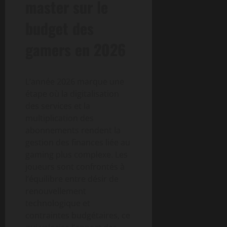
master sur le
budget des
gamers en 2026
L’année 2026 marque une
étape où la digitalisation
des services et la
multiplication des
abonnements rendent la
gestion des finances liée au
gaming plus complexe. Les
joueurs sont confrontés à
l’équilibre entre désir de
renouvellement
technologique et
contraintes budgétaires, ce