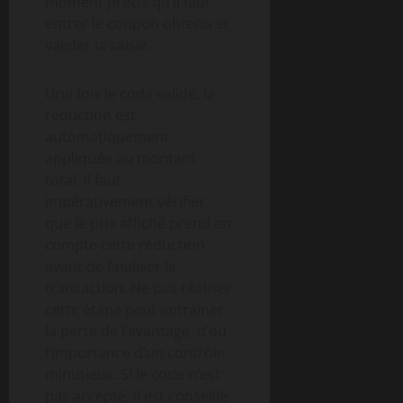
moment précis qu’il faut
entrer le coupon obtenu et
valider la saisie.
Une fois le code validé, la
réduction est
automatiquement
appliquée au montant
total. Il faut
impérativement vérifier
que le prix affiché prend en
compte cette réduction
avant de finaliser la
transaction. Ne pas réaliser
cette étape peut entraîner
la perte de l’avantage, d’où
l’importance d’un contrôle
minutieux. Si le code n’est
pas accepté, il est conseillé