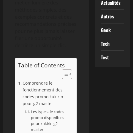
Actualités
met en lumière des
méthodes simples, des
Autres
exemples concrets et des
recommandations précises
Geek
pour ne plus jamais laisser
filer une opportunité
Tech
derrière un simple clic.
Test
Table of Contents
Comprendre le
fonctionnement des
codes promo kukirin
pour g2 master
Les types de codes
promo disponibles
pour kukirin g2
master