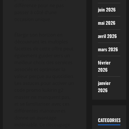
différence pour ne pas
juin 2026
passer à côté d’une
occasion unique.
mai 2026
Élargir son horizon en
avril 2026
découvrant les multiples
facettes de cette offre peut
mars 2026
également guider vers un
février
meilleur choix des services
associés et optimiser la
2026
valeur perçue au quotidien.
janvier
Les astuces pour activer un
2026
code promo kukirin g2
master ne manquent pas,
et se familiariser avec ces
différentes manœuvres
donne un avantage
CATEGORIES
indéniable. Ce découpage