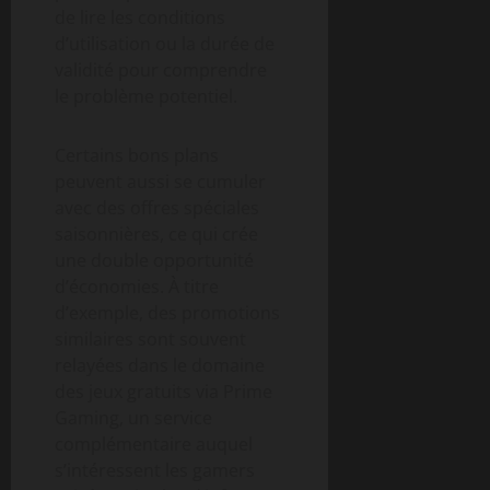
de lire les conditions
d’utilisation ou la durée de
validité pour comprendre
le problème potentiel.
Certains bons plans
peuvent aussi se cumuler
avec des offres spéciales
saisonnières, ce qui crée
une double opportunité
d’économies. À titre
d’exemple, des promotions
similaires sont souvent
relayées dans le domaine
des jeux gratuits via Prime
Gaming, un service
complémentaire auquel
s’intéressent les gamers