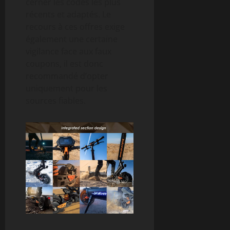
cerner les codes les plus
récents et adaptés. Le
recours à ces offres exige
également une certaine
vigilance face aux faux
coupons, il est donc
recommandé d’opter
uniquement pour les
sources fiables.