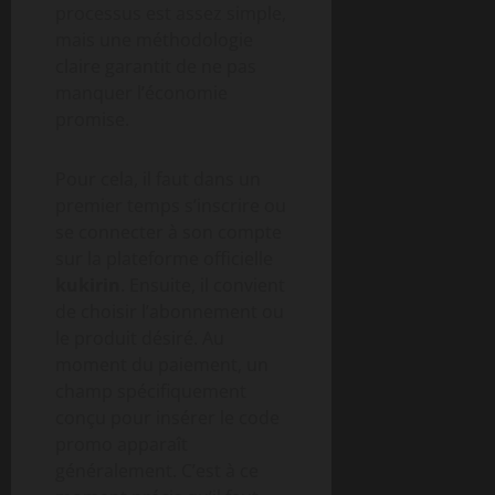
processus est assez simple,
mais une méthodologie
claire garantit de ne pas
manquer l’économie
promise.
Pour cela, il faut dans un
premier temps s’inscrire ou
se connecter à son compte
sur la plateforme officielle
kukirin
. Ensuite, il convient
de choisir l’abonnement ou
le produit désiré. Au
moment du paiement, un
champ spécifiquement
conçu pour insérer le code
promo apparaît
généralement. C’est à ce