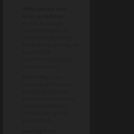
Offre spéciale avec
ajout de contenu :
Parfois, le coupon
permet d’obtenir un
contenu inédit ou des
bonus liés au gaming, ce
qui améliore
l’expérience sans coût
supplémentaire.
Valeur fixe :
Une
somme prédéfinie est
déduite directement,
pratique pour les petits
achats ou tester les
services sans grand
engagement.
Avantages sur