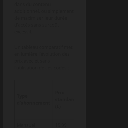
dans du contenu
additionnel, ou simplement
de maximiser leur durée
d’accès sans surcoût
excessif.
Un tableau comparatif met
en lumière l’évolution des
prix avec et sans
l’utilisation de ces codes :
Prix
Prix
avec
Économie
Type
standard
code
réalisée
d’abonnement
(€)
promo
(€)
(€)
Mensuel
15,99
12,79
3,20