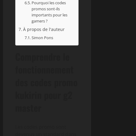
Pourquoi les codes
promos sont-ils
importants pour les
gamers ?
À propos de l'auteur
Simon Pons
Comprendre le
fonctionnement
des codes promo
kukirin pour g2
master
Les codes promo sont
devenus un standard dans