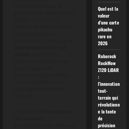
abonnements haut de
Quel est la
gamme, mais également de
valeur
faciliter l’accès à ces
d’une carte
services via des réductions
pikachu
et des promotions
rare en
astucieuses. C’est ici que le
2026
code promo kukirin g2
master
entre en jeu,
Roborock
offrant un véritable levier
RockMow
pour réaliser des
Z120 LiDAR
économies substantielles
:
tout en bénéficiant d’un
l’innovation
avantage abonnement
tout-
attractif.
terrain qui
révolutionn
e la tonte
La quête des
bons plans
et
de
des
coupons
précision
promotionnels est devenue