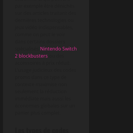
par exemple être dénichés
sur des articles traitant des
dernières technologies ou
jeux vidéo indispensables,
comme on peut le voir
dans certains dossiers
spécialisés
Nintendo Switch
2 blockbusters
ou des
accessoires à prix réduit.
L’usage judicieux des codes
promo dans ce type de
contexte maximise non
seulement la réduction
immédiate mais aussi les
économies globales sur un
panier plus complet.
Les types de codes