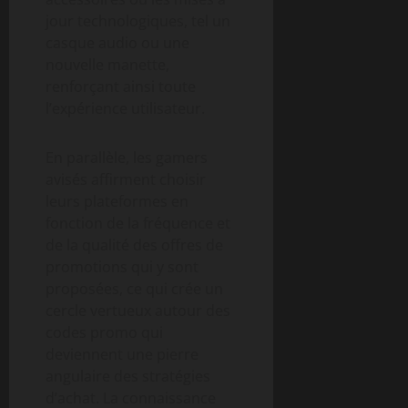
jour technologiques, tel un
casque audio ou une
nouvelle manette,
renforçant ainsi toute
l’expérience utilisateur.
En parallèle, les gamers
avisés affirment choisir
leurs plateformes en
fonction de la fréquence et
de la qualité des offres de
promotions qui y sont
proposées, ce qui crée un
cercle vertueux autour des
codes promo qui
deviennent une pierre
angulaire des stratégies
d’achat. La connaissance