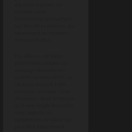
est donc majeure, car
certains codes
fonctionnent uniquement
sur des offres précises, ou
nécessitent un montant
minimal d’achat.
Par ailleurs, certaines
promotions incluent un
avantage abonnement
comme un mois offert, ou
un accès anticipé à des
contenus spéciaux. Cette
dimension ne se limite pas
qu’à une simple économie,
mais apporte un
supplément de valeur qui
peut être déterminant