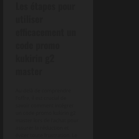
Les étapes pour
utiliser
efficacement un
code promo
kukirin g2
master
Au-delà de comprendre
l’offre, il est crucial de
savoir comment intégrer
un code promo kukirin g2
master lors de l’achat pour
assurer la réduction et
éviter toute frustration. Le