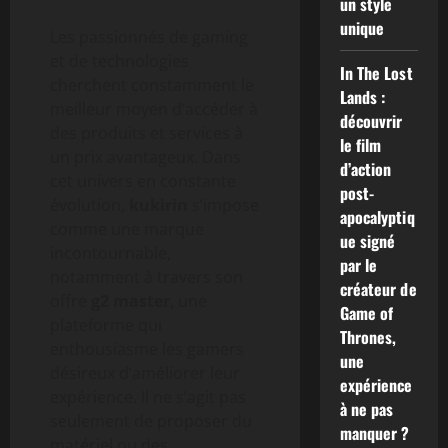
un style
unique
Les passionnés de gaming
et de technologies
In The Lost
cherchent constamment le
Lands :
meilleur moyen d’accéder à
découvrir
des produits et services à
le film
un prix avantageux. Dans
d’action
cet univers en constante
post-
évolution,
kukirin
s’impose
apocalyptiq
comme une marque
ue signé
incontournable,
par le
notamment à travers son
créateur de
offre
g2 master
, une
Game of
plateforme qui
Thrones,
enthousiasme les gamers
une
désireux d’améliorer leur
expérience
expérience. Il ne s’agit pas
à ne pas
seulement de proposer du
manquer ?
matériel ou des