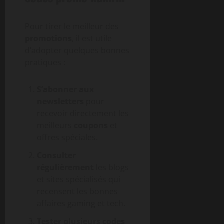
Pour tirer le meilleur des
promotions
, il est utile
d’adopter quelques bonnes
pratiques :
S’abonner aux
newsletters
pour
recevoir directement les
meilleurs
coupons
et
offres spéciales.
Consulter
régulièrement
les blogs
et sites spécialisés qui
recensent les bonnes
affaires gaming et tech.
Tester plusieurs codes