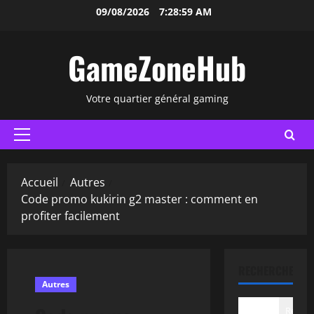
Aller
09/08/2026
7:29:00 AM
au
contenu
GameZoneHub
Votre quartier général gaming
Menu
principal
Accueil
Autres
Code promo kukirin g2 master : comment en
profiter facilement
RECHERCHER
Autres
Recher