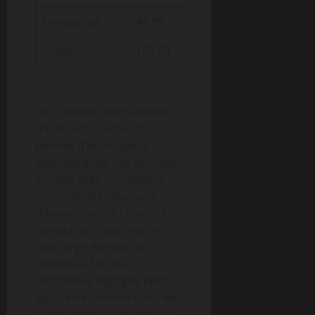
Trimestriel
44,99
35,99
9,00
Annuel
159,99
127,99
32,00
Ces chiffres représentent
un impact concret qui
permet d’envisager la
diversification des activités
gaming avec un meilleur
contrôle des dépenses,
donnant ainsi à chacun la
possibilité d’explorer un
plus large éventail de
contenus. De plus,
l’économie dégagée peut
aussi être investie dans les
accessoires ou les mises à