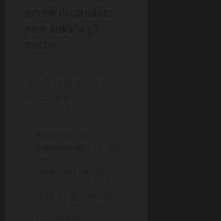
promo disponibles
pour kukirin g2
master
Les promotions kukirin g2
master se déclinent
principalement en
plusieurs catégories :
Réduction par
pourcentage :
Ce sont
des codes qui
appliquent une discount
proportionnel, idéal
pour les abonnements
longs ou les achats
volumineux.