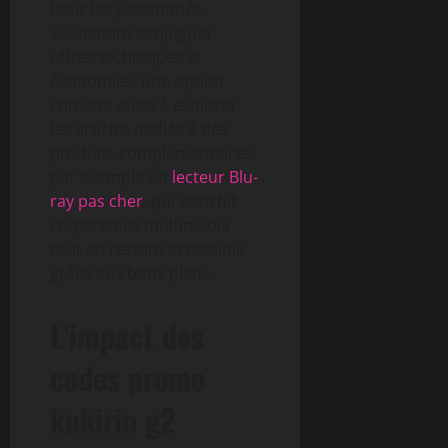
Pour les passionnés
souhaitant conjuguer
offres techniques et
économies, une option
consiste aussi à explorer
les articles dédiés à des
produits complémentaires,
par exemple un
lecteur Blu-
ray pas cher
, qui enrichit
l’expérience multimédia
tout en restant accessible
grâce aux bons plans.
L’impact des
codes promo
kukirin g2