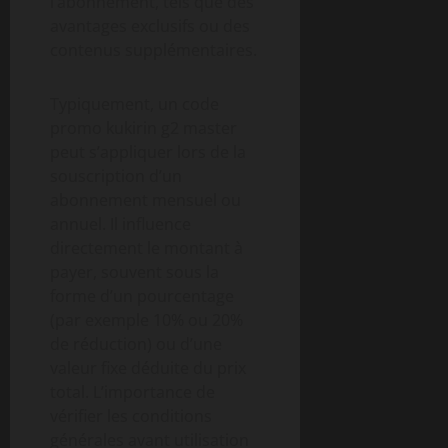
l’abonnement, tels que des
avantages exclusifs ou des
contenus supplémentaires.
Typiquement, un code
promo kukirin g2 master
peut s’appliquer lors de la
souscription d’un
abonnement mensuel ou
annuel. Il influence
directement le montant à
payer, souvent sous la
forme d’un pourcentage
(par exemple 10% ou 20%
de réduction) ou d’une
valeur fixe déduite du prix
total. L’importance de
vérifier les conditions
générales avant utilisation