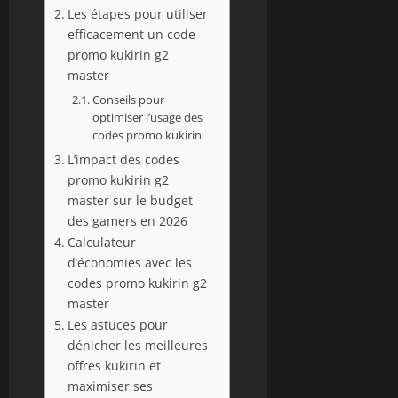
Les étapes pour utiliser
efficacement un code
promo kukirin g2
master
Conseils pour
optimiser l’usage des
codes promo kukirin
L’impact des codes
promo kukirin g2
master sur le budget
des gamers en 2026
Calculateur
d’économies avec les
codes promo kukirin g2
master
Les astuces pour
dénicher les meilleures
offres kukirin et
maximiser ses