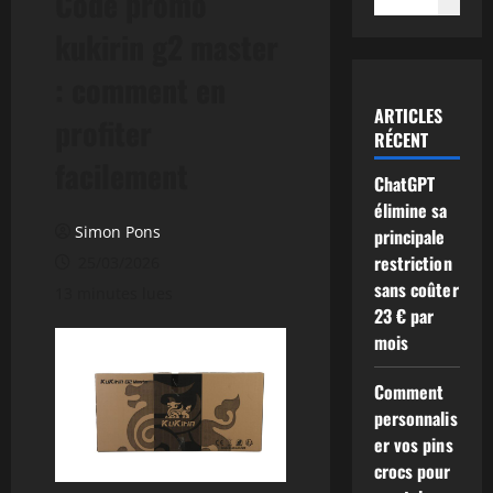
Code promo
kukirin g2 master
: comment en
ARTICLES
profiter
RÉCENT
facilement
ChatGPT
élimine sa
Simon Pons
principale
restriction
25/03/2026
sans coûter
13 minutes lues
23 € par
mois
Comment
personnalis
er vos pins
crocs pour