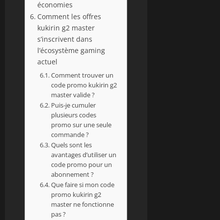
économies
Comment les offres
kukirin g2 master
s’inscrivent dans
l’écosystème gaming
actuel
Comment trouver un
code promo kukirin g2
master valide ?
Puis-je cumuler
plusieurs codes
promo sur une seule
commande ?
Quels sont les
avantages d’utiliser un
code promo pour un
abonnement ?
Que faire si mon code
promo kukirin g2
master ne fonctionne
pas ?