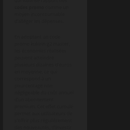
qui valorise l’apport des
codes promo
comme un
moyen incontournable
d’alléger les dépenses.
En adoptant un code
promo kukirin g2 master,
les économies réalisées
peuvent atteindre
plusieurs dizaines d’euros
en moyenne, ce qui
correspond à un
pourcentage non
négligeable du coût annuel
d’un abonnement
premium. Cet effet cumulé
permet aux utilisateurs de
s’offrir plus régulièrement
des nouveautés, d’investir