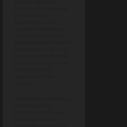
pour les utilisateurs
fréquents. Pour maîtriser
pleinement ces
opportunités, il est
conseillé d’inscrire ces
codes au bon moment,
généralement au moment
du paiement, et de suivre
les plateformes officielles,
ou des sites partenaires,
qui transmettent
régulièrement ces
coupons.
Un exemple concret est la
combinaison des
promotions kukirin avec
d’autres bons plans
saisonniers, qui peuvent