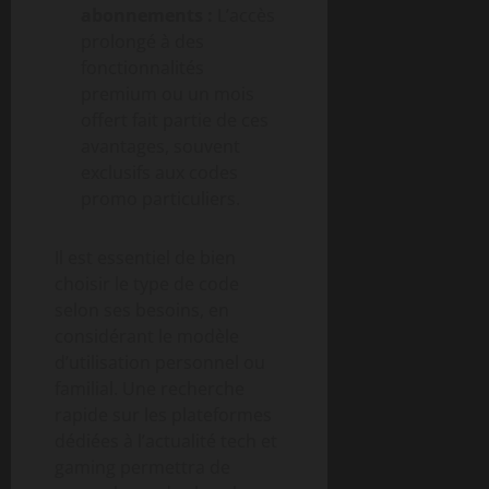
abonnements :
L’accès
prolongé à des
fonctionnalités
premium ou un mois
offert fait partie de ces
avantages, souvent
exclusifs aux codes
promo particuliers.
Il est essentiel de bien
choisir le type de code
selon ses besoins, en
considérant le modèle
d’utilisation personnel ou
familial. Une recherche
rapide sur les plateformes
dédiées à l’actualité tech et
gaming permettra de