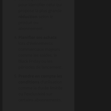
pour identifier celui qui
propose la plus grande
réduction
selon le
produit ou
abonnement.
Planifier ses achats
lors d’événements
commerciaux majeurs
comme les soldes, le
Black Friday ou les
périodes de lancement.
Prendre en compte les
conditions
d’utilisation
comme la durée limitée
ou l’exclusivité sur
certains abonnements.