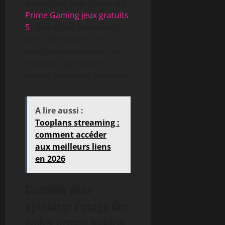
avisés (voir plus d’infos sur
Prime Gaming jeux gratuits
5
). Bien gérer l’activation
des codes promo en
synchronisation avec ces
moments particuliers
accroît l’avantage financier.
A lire aussi :
Tooplans streaming :
comment accéder
aux meilleurs liens
en 2026
Conseils pour
optimiser l’usage des
codes promo kukirin