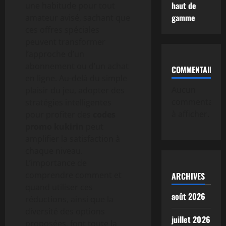
haut de
une habitude pour tout
gamme
amateur avisé, sachant que
ces offres spéciales
peuvent transformer
l’approche d’un
abonnement ou d’un achat
COMMENTAIRE
en ligne. Au-delà du simple
Aucun
plaisir du jeu, adopter des
commentaire
stratégies intelligentes
à afficher.
pour profiter des
codes
promo kukirin
peut
amplifier la satisfaction à
chaque niveau.
L’importance de
comprendre comment et
ARCHIVES
quand utiliser ces
août 2026
réductions, ainsi que la
diversité des options
juillet 2026
proposées, font toute la