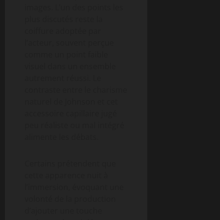
images. L’un des points les
plus discutés reste la
coiffure adoptée par
l’acteur, souvent perçue
comme un point faible
visuel dans un ensemble
autrement réussi. Le
contraste entre le charisme
naturel de Johnson et cet
accessoire capillaire jugé
peu réaliste ou mal intégré
alimente les débats.
Certains prétendent que
cette apparence nuit à
l’immersion, évoquant une
volonté de la production
d’ajouter une touche