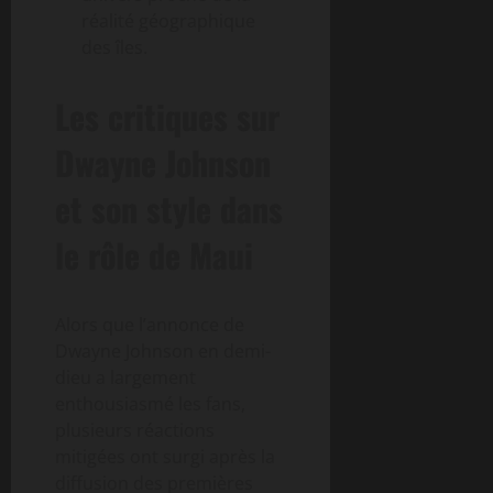
réalité géographique
des îles.
Les critiques sur
Dwayne Johnson
et son style dans
le rôle de Maui
Alors que l’annonce de
Dwayne Johnson en demi-
dieu a largement
enthousiasmé les fans,
plusieurs réactions
mitigées ont surgi après la
diffusion des premières