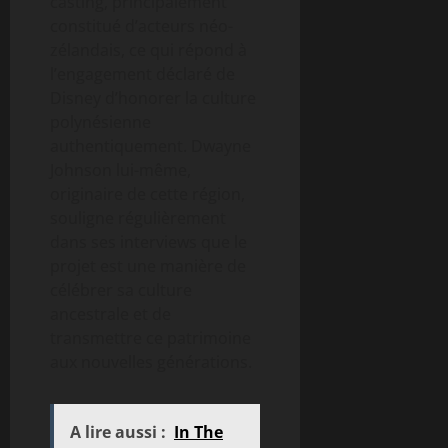
casting, principalement
constitué d’acteurs néo-
zélandais, ce qui répond à
l’engagement déclaré de
Disney d’honorer la culture
polynésienne
authentiquement. Dwayne
Johnson lui-même,
originaire de cette région,
souligne régulièrement
dans ses interviews que le
projet est une manière de
célébrer sa culture
ancestrale et de
transmettre ce patrimoine
aux nouvelles générations.
A lire aussi :
In The