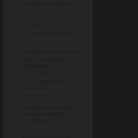
symboles ancestraux
à
travers les tatouages,
costumes et objets
emblématiques (comme
l’hameçon magique de
Maui).
La musique composée
avec des artistes
polynésiens
qui
fusionne sons
contemporains et
instruments
traditionnels.
Les décors naturels
filmés en extérieur
,
contribuant à
l’immersion dans un
univers proche de la