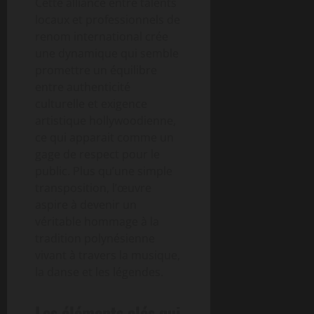
Cette alliance entre talents
locaux et professionnels de
renom international crée
une dynamique qui semble
promettre un équilibre
entre authenticité
culturelle et exigence
artistique hollywoodienne,
ce qui apparait comme un
gage de respect pour le
public. Plus qu’une simple
transposition, l’œuvre
aspire à devenir un
véritable hommage à la
tradition polynésienne
vivant à travers la musique,
la danse et les légendes.
Les éléments clés qui