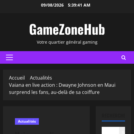
Aller
09/08/2026
5:39:42 AM
au
contenu
GameZoneHub
Votre quartier général gaming
Menu
principal
Accueil
Actualités
Vaiana en live action : Dwayne Johnson en Maui
surprend les fans, au-delà de sa coiffure
RECHERCHER
Actualités
Recher