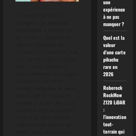
une
expérience
L’annonce de Disney
à ne pas
d’adapter son classique
manquer ?
d’animation « Vaiana » en
Quel est la
live action a rapidement
valeur
captivé l’attention des
d’une carte
amateurs de cinéma et des
pikachu
fans du film original. Alors
rare en
que le studio poursuit
2026
inlassablement sa stratégie
de revisiter ses chefs-
Roborock
d’œuvre en prises de vues
RockMow
réelles, après des succès
Z120 LiDAR
comme « Le Roi Lion » et «
:
Aladdin », c’est désormais
l’innovation
au tour de cette fresque
tout-
polynésienne de faire son
terrain qui
entrée dans ce nouveau