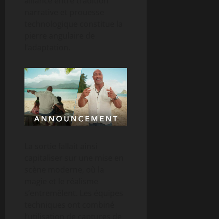
alliance entre tradition
narrative et prouesse
technologique constitue la
pierre angulaire de
l’adaptation.
La sortie fallait ainsi
capitaliser sur une mise en
scène moderne, où la
magie et le réalisme
s’entremêlent. Les équipes
techniques ont combiné
l’utilisation de captures de