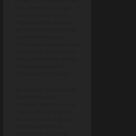
proportions dessinées avec
soin. Reproduire ce style
dans un format réaliste
exige parfois de modifier
certains éléments pour ne
pas tomber dans une
esthétique envahissante ou
caricaturale. Disney a ainsi
dû équilibrer entre un look
photographique et les
codes visuels originaux.
Par exemple, la coiffure de
Dwayne Johnson,
beaucoup débattue sur les
réseaux, illustre bien cet
équilibre délicat. Elle doit à
la fois représenter la
puissance et la capacité