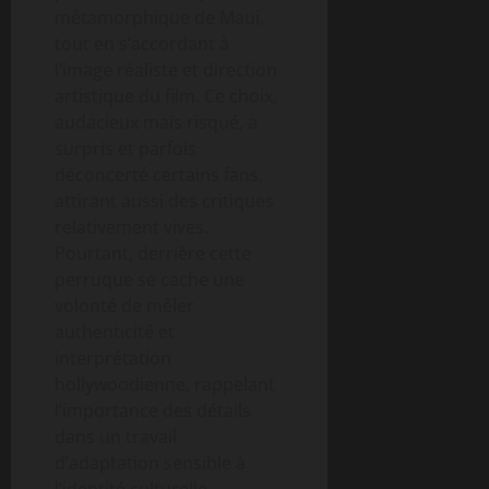
métamorphique de Maui,
tout en s’accordant à
l’image réaliste et direction
artistique du film. Ce choix,
audacieux mais risqué, a
surpris et parfois
déconcerté certains fans,
attirant aussi des critiques
relativement vives.
Pourtant, derrière cette
perruque se cache une
volonté de mêler
authenticité et
interprétation
hollywoodienne, rappelant
l’importance des détails
dans un travail
d’adaptation sensible à