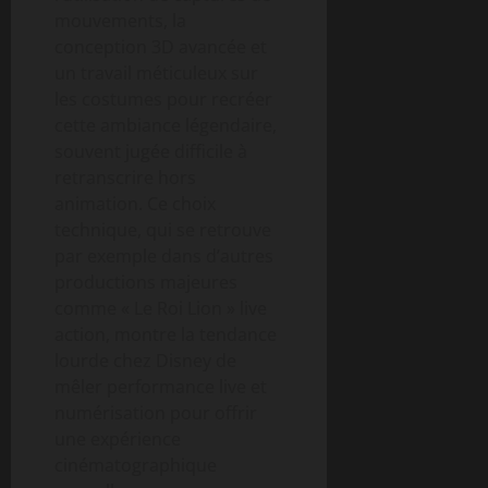
mouvements, la
conception 3D avancée et
un travail méticuleux sur
les costumes pour recréer
cette ambiance légendaire,
souvent jugée difficile à
retranscrire hors
animation. Ce choix
technique, qui se retrouve
par exemple dans d’autres
productions majeures
comme « Le Roi Lion » live
action, montre la tendance
lourde chez Disney de
mêler performance live et
numérisation pour offrir
une expérience
cinématographique