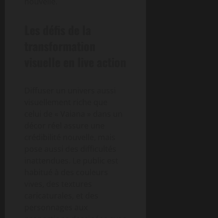
nouvelle.
Les défis de la
transformation
visuelle en live action
Diffuser un univers aussi
visuellement riche que
celui de « Vaiana » dans un
décor réel assure une
crédibilité nouvelle, mais
pose aussi des difficultés
inattendues. Le public est
habitué à des couleurs
vives, des textures
caricaturales, et des
personnages aux