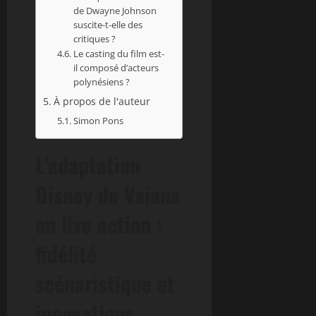
de Dwayne Johnson
suscite-t-elle des
critiques ?
Le casting du film est-
il composé d’acteurs
polynésiens ?
À propos de l'auteur
Simon Pons
L’adaptation
Disney de Vaiana
en live action :
fidélité
scénaristique et
innovations