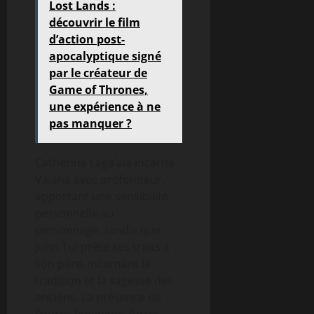
Lost Lands :
découvrir le film
d’action post-
apocalyptique signé
par le créateur de
Game of Thrones,
une expérience à ne
pas manquer ?
Catherine Laga’aia incarne
Vaiana avec profondeur,
apportant une sensibilité
personnelle au
personnage, tandis que
John Tui prête ses traits à
son père, incarnant la
tradition et la sagesse des
anciens. La présence de