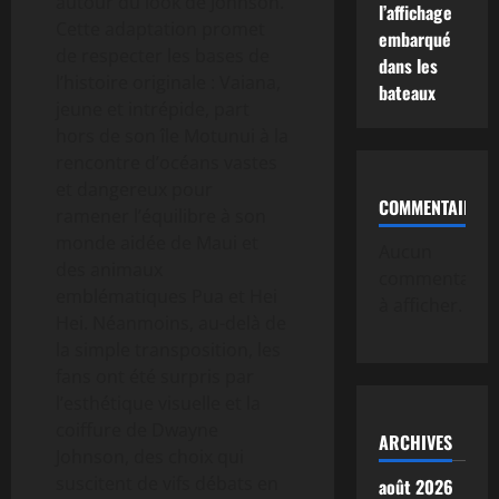
autour du look de Johnson.
l’affichage
Cette adaptation promet
embarqué
de respecter les bases de
dans les
l’histoire originale : Vaiana,
bateaux
jeune et intrépide, part
hors de son île Motunui à la
rencontre d’océans vastes
et dangereux pour
COMMENTAIRE
ramener l’équilibre à son
monde aidée de Maui et
Aucun
des animaux
commentaire
emblématiques Pua et Hei
à afficher.
Hei. Néanmoins, au-delà de
la simple transposition, les
fans ont été surpris par
l’esthétique visuelle et la
coiffure de Dwayne
ARCHIVES
Johnson, des choix qui
suscitent de vifs débats en
août 2026