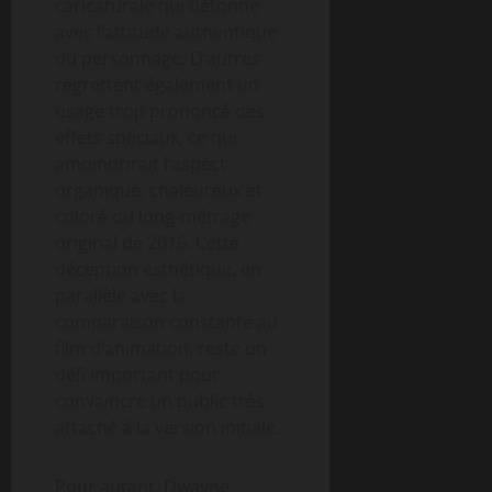
caricaturale qui détonne
avec l’attitude authentique
du personnage. D’autres
regrettent également un
usage trop prononcé des
effets spéciaux, ce qui
amoindrirait l’aspect
organique, chaleureux et
coloré du long-métrage
original de 2016. Cette
déception esthétique, en
parallèle avec la
comparaison constante au
film d’animation, reste un
défi important pour
convaincre un public très
attaché à la version initiale.
Pour autant, Dwayne