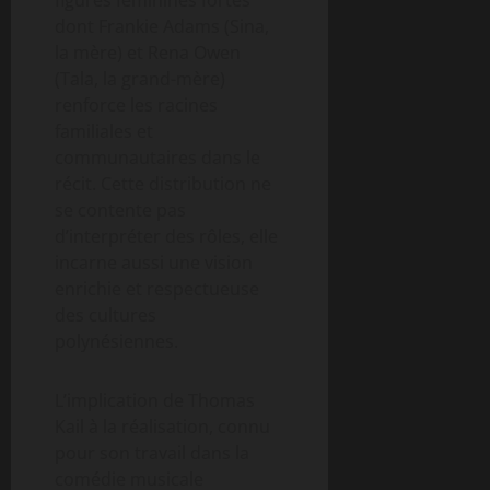
figures féminines fortes
dont Frankie Adams (Sina,
la mère) et Rena Owen
(Tala, la grand-mère)
renforce les racines
familiales et
communautaires dans le
récit. Cette distribution ne
se contente pas
d’interpréter des rôles, elle
incarne aussi une vision
enrichie et respectueuse
des cultures
polynésiennes.
L’implication de Thomas
Kail à la réalisation, connu
pour son travail dans la
comédie musicale