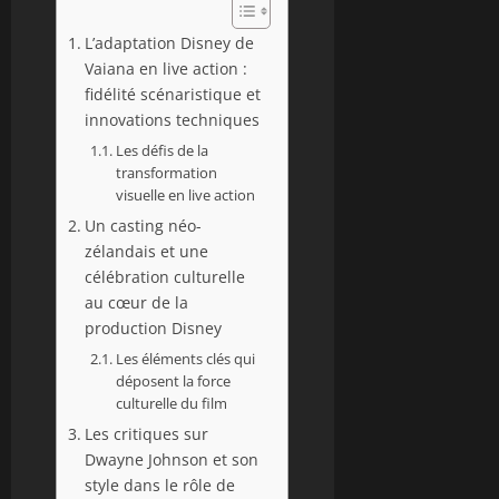
L’adaptation Disney de
Vaiana en live action :
fidélité scénaristique et
innovations techniques
Les défis de la
transformation
visuelle en live action
Un casting néo-
zélandais et une
célébration culturelle
au cœur de la
production Disney
Les éléments clés qui
déposent la force
culturelle du film
Les critiques sur
Dwayne Johnson et son
style dans le rôle de