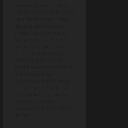
Johnson fait preuve d’une
implication sans faille, et sa
capacité à incarner Maui
dépasse largement ses
simples traits physiques.
Son interprétation met en
lumière un équilibre entre
force et humour, respect et
légèreté, apportant un
souffle nouveau à ce héros
mythologique. La
controverse autour de sa
coiffure ne doit donc pas
faire oublier sa qualité de
jeu ni sa contribution
essentielle à la dynamique
du film.