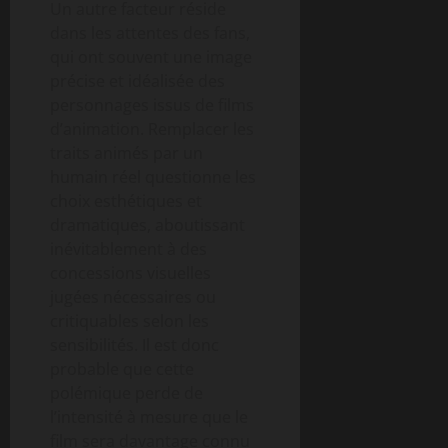
Un autre facteur réside
dans les attentes des fans,
qui ont souvent une image
précise et idéalisée des
personnages issus de films
d’animation. Remplacer les
traits animés par un
humain réel questionne les
choix esthétiques et
dramatiques, aboutissant
inévitablement à des
concessions visuelles
jugées nécessaires ou
critiquables selon les
sensibilités. Il est donc
probable que cette
polémique perde de
l’intensité à mesure que le
film sera davantage connu