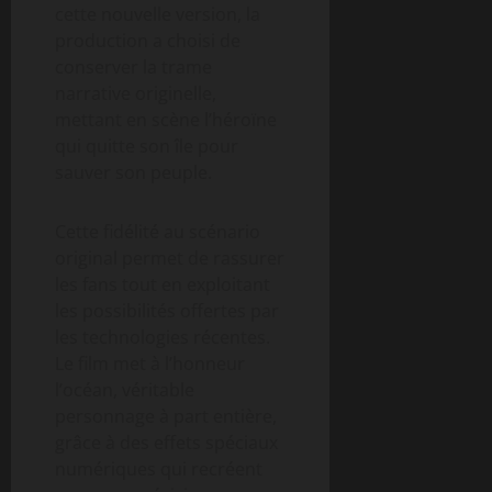
cette nouvelle version, la
production a choisi de
conserver la trame
narrative originelle,
mettant en scène l’héroïne
qui quitte son île pour
sauver son peuple.
Cette fidélité au scénario
original permet de rassurer
les fans tout en exploitant
les possibilités offertes par
les technologies récentes.
Le film met à l’honneur
l’océan, véritable
personnage à part entière,
grâce à des effets spéciaux
numériques qui recréent