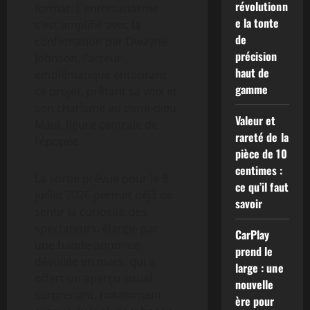
révolutionn
format. L’enthousiasme
e la tonte
s’est amplifié avec la
de
confirmation par Dwayne
précision
Johnson, l’acteur
haut de
emblématique entourant
gamme
ce projet, prêtant sa voix et
son charisme au demi-dieu
Valeur et
Maui, figure centrale de
rareté de la
l’épopée.
pièce de 10
centimes :
La sortie prévue pour le 8
ce qu’il faut
juillet 2026 permet déjà de
savoir
sentir la curiosité des
spectateurs, élargie par
CarPlay
une bande-annonce
prend le
dévoilée en mars, qui a
large : une
offert un aperçu visuel
nouvelle
surprenant, notamment
ère pour