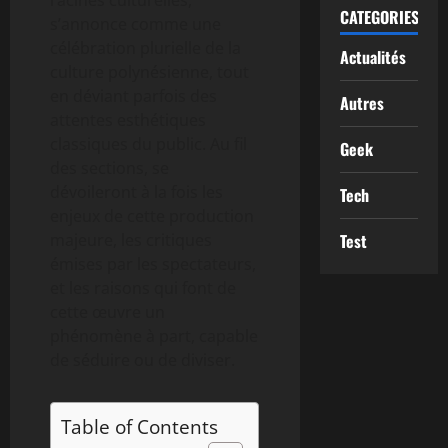
racines culturelles,
CATEGORIES
s’annonce comme une
célébration plurielle de la
Actualités
culture polynésienne, tout
en déviant parfois des
Autres
attentes esthétiques
classiques du public. Au fil
Geek
des sections, se
dévoileront à la fois les
Tech
enjeux de cette production
Test
majeure, les critiques
émises par les spectateurs,
et les raisons qui font de
cette œuvre un
phénomène à part, capable
de séduire ou de diviser.
Table of Contents