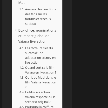
Maui
Analyse des réactions
des fans sur les
forums et réseaux
sociaux
Box-office, nominations
et impact global de
Vaiana live action
Les facteurs clés du
succès d’une
adaptation Disney en
live action
Quand sortira le film
Vaiana en live action ?
Qui joue Maui dans le
film Vaiana live action
?
Le film live action
Vaiana respecte-t-il le
scénario original ?
Pourquoi la coiffure