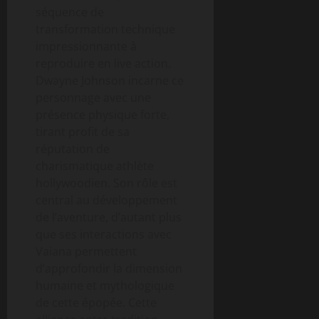
séquence de
transformation technique
impressionnante à
reproduire en live action.
Dwayne Johnson incarne ce
personnage avec une
présence physique forte,
tirant profit de sa
réputation de
charismatique athlète
hollywoodien. Son rôle est
central au développement
de l’aventure, d’autant plus
que ses interactions avec
Vaiana permettent
d’approfondir la dimension
humaine et mythologique
de cette épopée. Cette