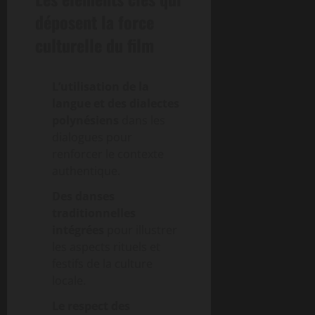
déposent la force
culturelle du film
L’utilisation de la
langue et des dialectes
polynésiens
dans les
dialogues pour
renforcer le contexte
authentique.
Des danses
traditionnelles
intégrées
pour illustrer
les aspects rituels et
festifs de la culture
locale.
Le respect des