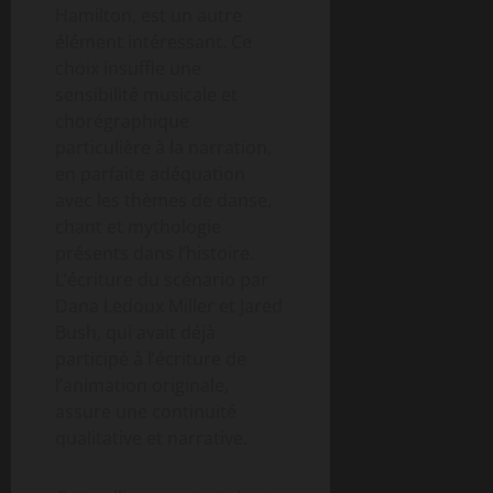
Hamilton, est un autre
élément intéressant. Ce
choix insuffle une
sensibilité musicale et
chorégraphique
particulière à la narration,
en parfaite adéquation
avec les thèmes de danse,
chant et mythologie
présents dans l’histoire.
L’écriture du scénario par
Dana Ledoux Miller et Jared
Bush, qui avait déjà
participé à l’écriture de
l’animation originale,
assure une continuité
qualitative et narrative.