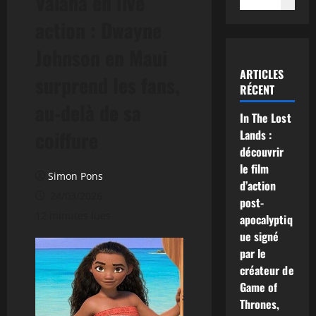
Vaiana en live
action : Dwayne
Johnson en Maui
ARTICLES
surprend les fans,
RÉCENT
au-delà de sa
In The Lost
coiffure
Lands :
découvrir
le film
Simon Pons
d’action
24/03/2026
post-
12 minutes lues
apocalyptiq
ue signé
par le
créateur de
Game of
Thrones,