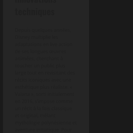
techniques
Depuis quelques années,
Disney multiplie les
adaptations en live action
de ses longues œuvres
animées, cherchant à
toucher un public plus
large tout en revisitant des
récits iconiques avec une
esthétique plus réaliste. «
Vaiana », sorti initialement
en 2016, s’impose comme
un récit à la fois classique
et original, mêlant
mythologie polynésienne et
aventure initiatique. Pour