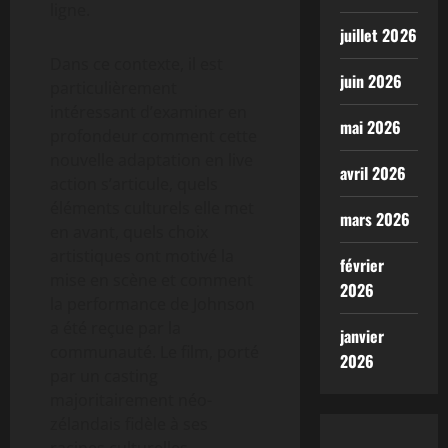
ligne.
juillet 2026
Dans ce contexte, il est
juin 2026
particulièrement
intéressant d’examiner en
mai 2026
profondeur comment cette
nouvelle adaptation en live
avril 2026
action s’articule, quels
éléments culturels elle met
mars 2026
en avant, quels choix
artistiques ont motivé la
février
mise en scène et comment
2026
la performance de Johnson
a été reçue par la
janvier
communauté. Le film, porté
2026
par un casting
majoritairement néo-
zélandais fidèle à ses