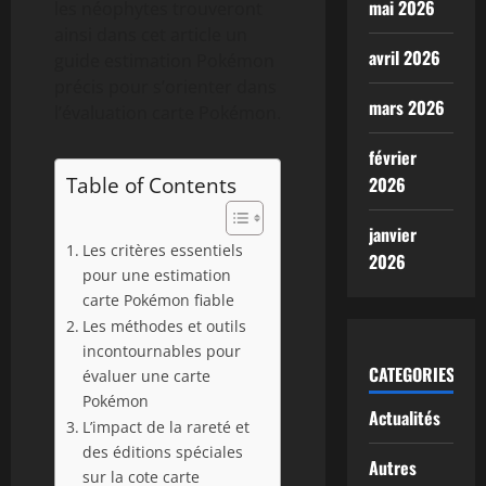
mai 2026
les néophytes trouveront
ainsi dans cet article un
avril 2026
guide estimation Pokémon
précis pour s’orienter dans
mars 2026
l’évaluation carte Pokémon.
février
Table of Contents
2026
janvier
Les critères essentiels
2026
pour une estimation
carte Pokémon fiable
Les méthodes et outils
incontournables pour
CATEGORIES
évaluer une carte
Pokémon
Actualités
L’impact de la rareté et
des éditions spéciales
Autres
sur la cote carte