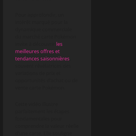
Pour approfondir, un
intérêt marqué pour la
dynamique commerciale
du marché carte Pokémon
invite à découvrir
les
meilleures offres et
tendances saisonnières
,
souvent révélatrices des
variations de prix et
opportunités d’achat ou de
vente carte Pokémon.
Cette vidéo illustre
parfaitement les étapes
fondamentales pour
comprendre la valeur réelle
d’une carte. Elle souligne