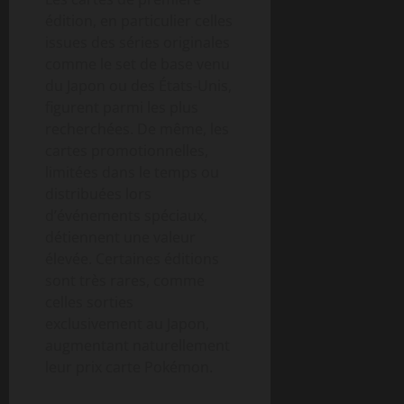
édition, en particulier celles
issues des séries originales
comme le set de base venu
du Japon ou des États-Unis,
figurent parmi les plus
recherchées. De même, les
cartes promotionnelles,
limitées dans le temps ou
distribuées lors
d’événements spéciaux,
détiennent une valeur
élevée. Certaines éditions
sont très rares, comme
celles sorties
exclusivement au Japon,
augmentant naturellement
leur prix carte Pokémon.