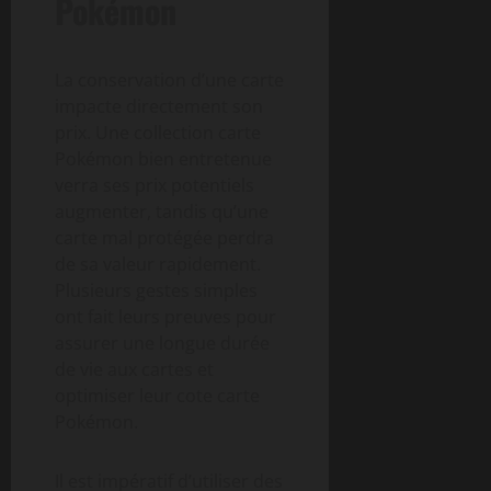
Pokémon
La conservation d’une carte
impacte directement son
prix. Une collection carte
Pokémon bien entretenue
verra ses prix potentiels
augmenter, tandis qu’une
carte mal protégée perdra
de sa valeur rapidement.
Plusieurs gestes simples
ont fait leurs preuves pour
assurer une longue durée
de vie aux cartes et
optimiser leur cote carte
Pokémon.
Il est impératif d’utiliser des