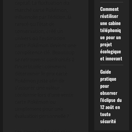
capital. La fluctuation du
Comment
marché carte Pokémon,
réutiliser
influencée par l’édition, la
une cabine
rareté ou l’état de
téléphoniq
conservation, créé un
ue pour un
univers où l’estimation
projet
carte Pokémon devient une
écologique
compétence clé. Beaucoup
et innovant
se retrouvent confrontés à
l’incertitude : comment
Guide
déterminer le prix carte
pratique
Pokémon juste afin de
pour
s’assurer une valeur
observer
conforme lors d’une vente
l’éclipse du
carte Pokémon ou
12 août en
simplement pour une
toute
évaluation personnelle ?
sécurité
Les cartes Pokémon rares,