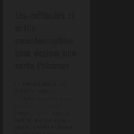
Les méthodes et
outils
incontournables
pour évaluer une
carte Pokémon
La diversité des cartes
Pokémon exige des
méthodes robustes pour
une évaluation carte
Pokémon pertinente. Au-
delà de l’examen visuel,
plusieurs outils en ligne et