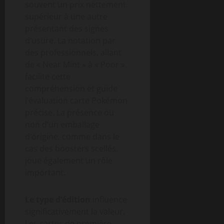
souvent un prix nettement
supérieur à une autre
présentant des signes
d’usure. La notation par
des professionnels, allant
de « Near Mint » à « Poor »,
facilite cette
compréhension et guide
l’évaluation carte Pokémon
précise. La présence ou
non d’un emballage
d’origine, comme dans le
cas des boosters scellés,
joue également un rôle
important.
Le type d’édition
influence
significativement la valeur.
Les cartes de première