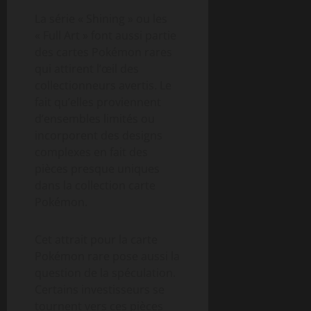
La série « Shining » ou les
« Full Art » font aussi partie
des cartes Pokémon rares
qui attirent l’œil des
collectionneurs avertis. Le
fait qu’elles proviennent
d’ensembles limités ou
incorporent des designs
complexes en fait des
pièces presque uniques
dans la collection carte
Pokémon.
Cet attrait pour la carte
Pokémon rare pose aussi la
question de la spéculation.
Certains investisseurs se
tournent vers ces pièces