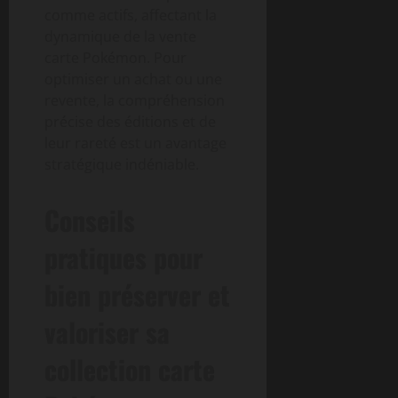
comme actifs, affectant la
dynamique de la vente
carte Pokémon. Pour
optimiser un achat ou une
revente, la compréhension
précise des éditions et de
leur rareté est un avantage
stratégique indéniable.
Conseils
pratiques pour
bien préserver et
valoriser sa
collection carte