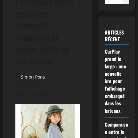
Estimation carte
pokemon :
comment
ARTICLES
connaître la
RÉCENT
valeur réelle de
CarPlay
vos cartes
prend le
large : une
nouvelle
Simon Pons
ère pour
09/05/2026
l’affichage
11 minutes lues
embarqué
dans les
bateaux
Comparaiso
n entre le