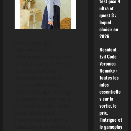
test pico 4
ultra et
quest 3 :
lequel
choisir en
2026
Dans le paysage
Resident
dynamique des
Evil Code
collectionneurs de jeux de
Veronica
cartes à travers le monde,
Remake :
les cartes Pokémon
Toutes les
s’imposent comme des
infos
objets de désir forts,
essentielle
mêlant nostalgie, stratégie
s sur la
et opportunité financière.
sortie, le
Connaître la valeur réelle
prix,
de ses cartes peut
l’intrigue et
transformer une simple
le gameplay
collection en un véritable