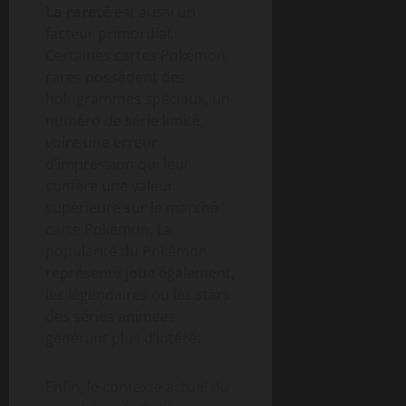
La rareté
est aussi un
facteur primordial.
Certaines cartes Pokémon
rares possèdent des
hologrammes spéciaux, un
numéro de série limité,
voire une erreur
d’impression qui leur
confère une valeur
supérieure sur le marché
carte Pokémon. La
popularité du Pokémon
représenté joue également,
les légendaires ou les stars
des séries animées
générant plus d’intérêt.
Enfin, le contexte actuel du