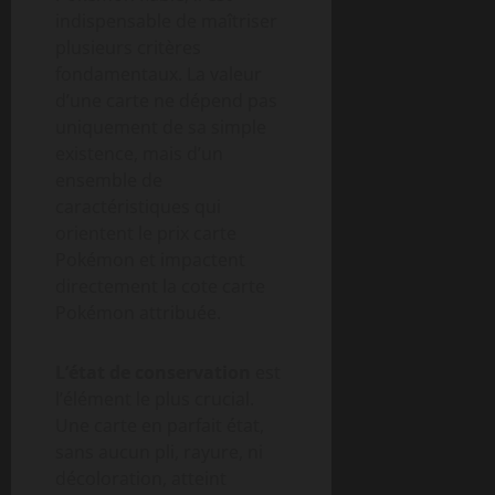
indispensable de maîtriser
plusieurs critères
fondamentaux. La valeur
d’une carte ne dépend pas
uniquement de sa simple
existence, mais d’un
ensemble de
caractéristiques qui
orientent le prix carte
Pokémon et impactent
directement la cote carte
Pokémon attribuée.
L’état de conservation
est
l’élément le plus crucial.
Une carte en parfait état,
sans aucun pli, rayure, ni
décoloration, atteint