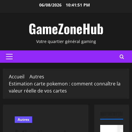
Aller
06/08/2026
10:41:52 PM
au
contenu
GameZoneHub
Votre quartier général gaming
Menu
principal
Accueil
Autres
Estimation carte pokemon : comment connaître la
valeur réelle de vos cartes
RECHERCHER
Autres
Recher