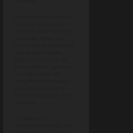
Pokémon.
Le phénomène rétro et la
nostalgie renforcent la
demande pour les éditions
classiques, tandis que
l’innovation et le branding
autour des nouvelles
générations attirent les
jeunes joueurs. Ces deux
courants créent une
complexité intéressante
dans l’évaluation carte
Pokémon, à laquelle il faut
s’adapter.
Par ailleurs, les
événements spéciaux liés à
la sortie de jeux vidéo ou