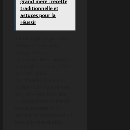
grand-mère : recette
traditionnelle et
astuces pour la
réussir
Par exemple, la première
édition « Charizard »
holographique,
reconnaissable à son logo
distinctif, est un emblème
de cette rareté
marchandée à prix d’or.
Indépendamment de son
état, elle reste l’une des
plus convoitées, reflétant
tout le potentiel d’un
marché carte Pokémon vif
et en pleine évolution.