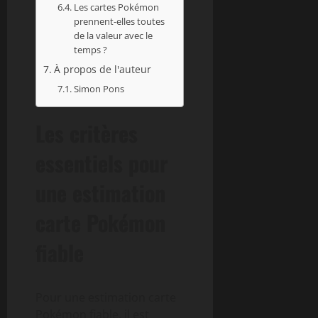
Les cartes Pokémon
prennent-elles toutes
de la valeur avec le
temps ?
À propos de l'auteur
Simon Pons
Les critères
essentiels pour
une estimation
carte Pokémon
fiable
Pour une estimation carte
Pokémon fiable, il est