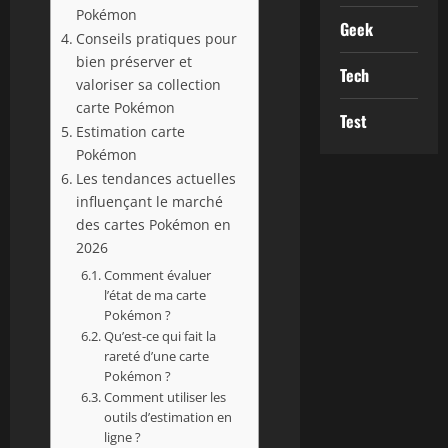
Pokémon
Geek
Conseils pratiques pour
bien préserver et
Tech
valoriser sa collection
carte Pokémon
Test
Estimation carte
Pokémon
Les tendances actuelles
influençant le marché
des cartes Pokémon en
2026
Comment évaluer
l’état de ma carte
Pokémon ?
Qu’est-ce qui fait la
rareté d’une carte
Pokémon ?
Comment utiliser les
outils d’estimation en
ligne ?