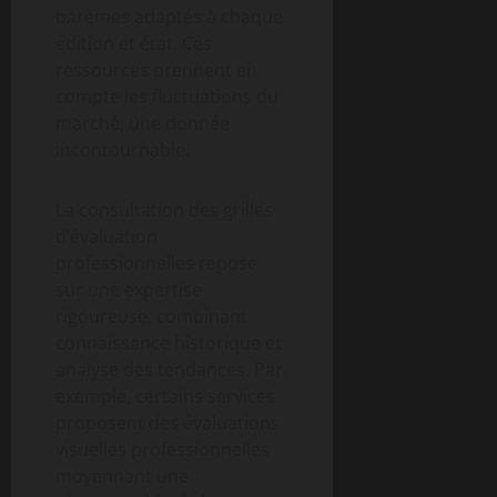
barèmes adaptés à chaque
édition et état. Ces
ressources prennent en
compte les fluctuations du
marché, une donnée
incontournable.
La consultation des grilles
d’évaluation
professionnelles repose
sur une expertise
rigoureuse, combinant
connaissance historique et
analyse des tendances. Par
exemple, certains services
proposent des évaluations
visuelles professionnelles
moyennant une