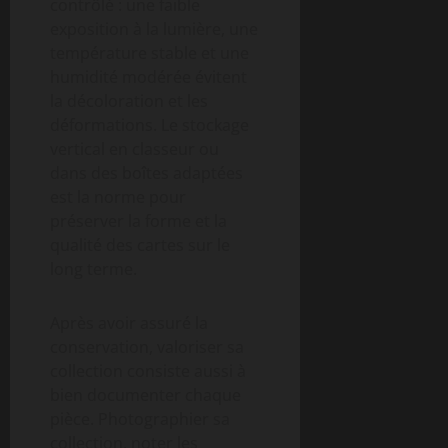
contrôlé : une faible
exposition à la lumière, une
température stable et une
humidité modérée évitent
la décoloration et les
déformations. Le stockage
vertical en classeur ou
dans des boîtes adaptées
est la norme pour
préserver la forme et la
qualité des cartes sur le
long terme.
Après avoir assuré la
conservation, valoriser sa
collection consiste aussi à
bien documenter chaque
pièce. Photographier sa
collection, noter les