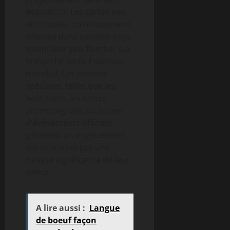
évaluation. Les cartes peu
distribuées ou uniquement
offertes dans certains pays
voient leur prix flamber sur
le marché carte Pokémon
mondial. Les éditions
spéciales, telles que les
holo rares, les cartes
promo signées ou issues
d’événements officiels,
génèrent un engouement
qui se traduit par une
hausse significative de leur
valeur.
A lire aussi :
Langue
de boeuf façon