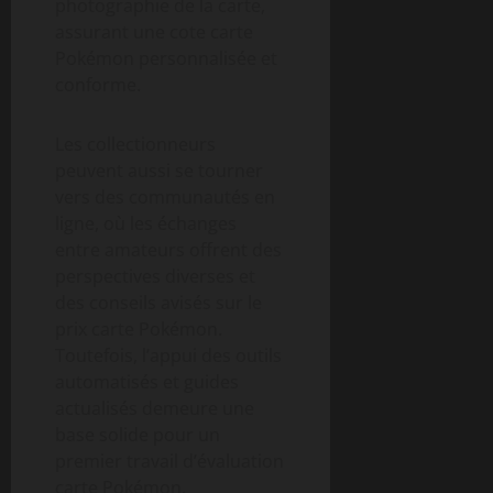
photographie de la carte,
assurant une cote carte
Pokémon personnalisée et
conforme.
Les collectionneurs
peuvent aussi se tourner
vers des communautés en
ligne, où les échanges
entre amateurs offrent des
perspectives diverses et
des conseils avisés sur le
prix carte Pokémon.
Toutefois, l’appui des outils
automatisés et guides
actualisés demeure une
base solide pour un
premier travail d’évaluation
carte Pokémon.