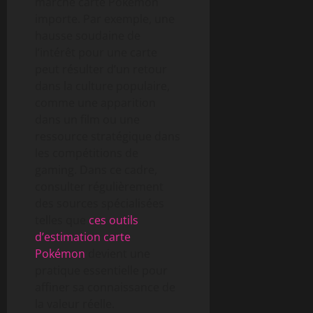
marché carte Pokémon
importe. Par exemple, une
hausse soudaine de
l’intérêt pour une carte
peut résulter d’un retour
dans la culture populaire,
comme une apparition
dans un film ou une
ressource stratégique dans
les compétitions de
gaming. Dans ce cadre,
consulter régulièrement
des sources spécialisées
telles que
ces outils
d’estimation carte
Pokémon
devient une
pratique essentielle pour
affiner sa connaissance de
la valeur réelle.