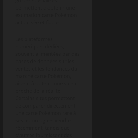
guides spécialisés
permettent d’obtenir une
estimation carte Pokémon
actualisée et fiable.
Les plateformes
numériques dédiées,
souvent alimentées par des
bases de données sur les
ventes et les tendances du
marché carte Pokémon,
aident à obtenir une valeur
proche de la réalité.
Certains sites permettent
de comparer directement
une carte Pokémon rare à
ses homologues vendus
récemment, tandis que
d’autres fournissent des