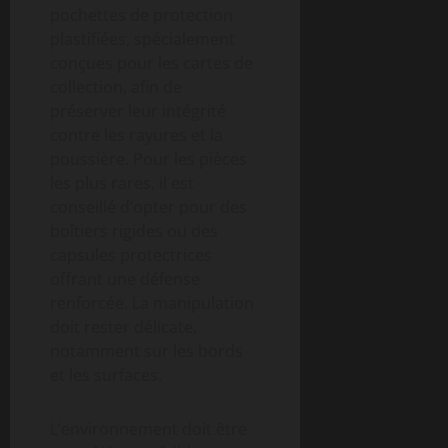
pochettes de protection
plastifiées, spécialement
conçues pour les cartes de
collection, afin de
préserver leur intégrité
contre les rayures et la
poussière. Pour les pièces
les plus rares, il est
conseillé d’opter pour des
boîtiers rigides ou des
capsules protectrices
offrant une défense
renforcée. La manipulation
doit rester délicate,
notamment sur les bords
et les surfaces.
L’environnement doit être