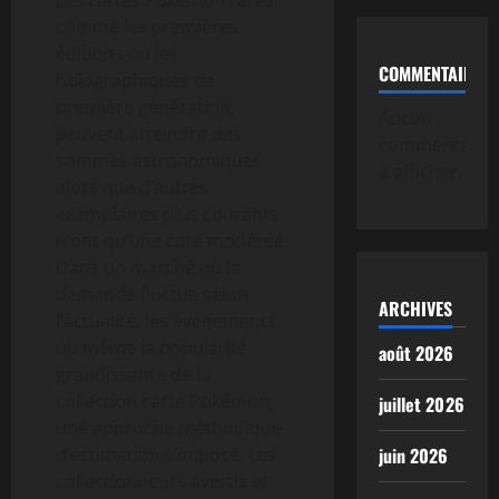
comme les premières
éditions ou les
COMMENTAIRE
holographiques de
première génération,
Aucun
peuvent atteindre des
commentaire
sommes astronomiques
à afficher.
alors que d’autres
exemplaires plus courants
n’ont qu’une cote modérée.
Dans un marché où la
demande fluctue selon
ARCHIVES
l’actualité, les événements,
ou même la popularité
août 2026
grandissante de la
collection carte Pokémon,
juillet 2026
une approche méthodique
d’estimation s’impose. Les
juin 2026
collectionneurs avertis et