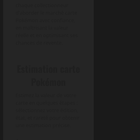
chaque collectionneur
d’aborder le marché carte
Pokémon avec confiance,
en maîtrisant la valeur
réelle et en optimisant ses
chances de revente.
Estimation carte
Pokémon
Estimez la valeur de votre
carte en quelques étapes :
sélectionnez votre édition,
état, et rareté pour obtenir
une estimation précise.