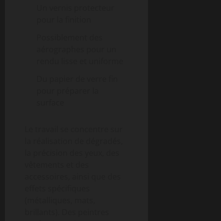
Un vernis protecteur
pour la finition
Possiblement des
aérographes pour un
rendu lisse et uniforme
Du papier de verre fin
pour préparer la
surface
Le travail se concentre sur
la réalisation de dégradés,
la précision des yeux, des
vêtements et des
accessoires, ainsi que des
effets spécifiques
(métalliques, mats,
brillants). Des peintres