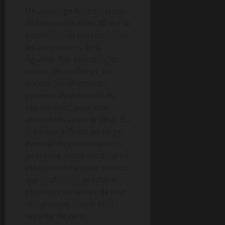
Un avantage fondamental
de la modélisation 3D est la
possibilité de personnaliser
les accessoires de la
figurine. Par exemple, les
mains, les coiffures, ou
encore les vêtements
peuvent être modélisés
séparément pour être
assemblés selon le désir du
créateur, offrant un large
éventail de combinaisons
possibles. Cette modularité
est essentielle pour celleux
qui souhaitent produire
plusieurs variantes de leur
design sans devoir tout
repartir de zéro.