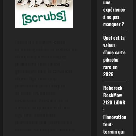
une
expérience
à ne pas
manquer ?
Quel est la
Dans un univers où la
valeur
culture geek et la collection
d’une carte
d’objets personnalisés
pikachu
prennent une place
rare en
grandissante, la création
2026
d’une figurine pop
personnalisée unique
Roborock
suscite un intérêt
RockMow
croissant. Au-delà de la
Z120 LiDAR
simple acquisition d’une
:
figurine standard,
l’innovation
personnaliser permet de
tout-
refléter sa propre identité,
terrain qui