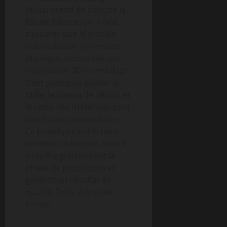
réussi prend en compte la
future fabrication. Il faut
s’assurer que le modèle
soit réalisable en version
physique, que ce soit par
impression 3D ou moulage.
C’est pourquoi ajuster la
taille, le niveau de détails et
le choix des matériaux sont
des étapes primordiales.
Ce travail préalable peut
sembler technique, mais il
simplifie grandement la
phase de production et
garantit un résultat de
qualité, fidèle à la vision
initiale.