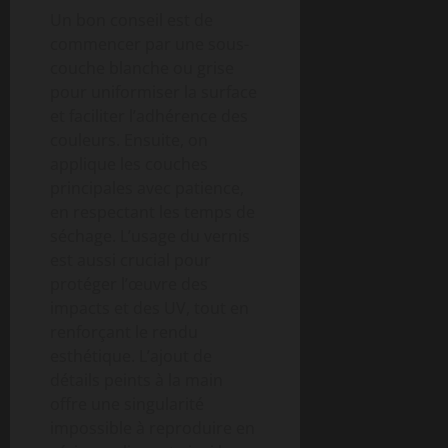
Un bon conseil est de
commencer par une sous-
couche blanche ou grise
pour uniformiser la surface
et faciliter l’adhérence des
couleurs. Ensuite, on
applique les couches
principales avec patience,
en respectant les temps de
séchage. L’usage du vernis
est aussi crucial pour
protéger l’œuvre des
impacts et des UV, tout en
renforçant le rendu
esthétique. L’ajout de
détails peints à la main
offre une singularité
impossible à reproduire en