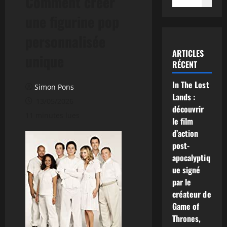
Comment créer
une figurine pop
personnalisée
ARTICLES
unique
RÉCENT
In The Lost
Simon Pons
Lands :
13/05/2026
découvrir
11 minutes lues
le film
d’action
post-
apocalyptiq
ue signé
par le
créateur de
Game of
Thrones,