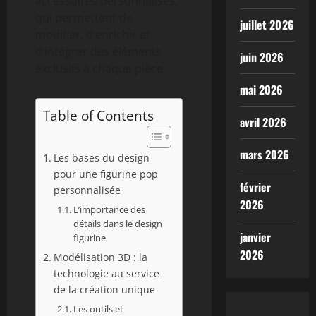
accessoires personnalisés,
qui permettent de
juillet 2026
modifier, d’enrichir et
d’intégrer des éléments
juin 2026
exclusifs à chaque pièce.
mai 2026
Table of Contents
avril 2026
mars 2026
Les bases du design
pour une figurine pop
février
personnalisée
2026
L’importance des
détails dans le design
janvier
figurine
2026
Modélisation 3D : la
technologie au service
de la création unique
Les outils et