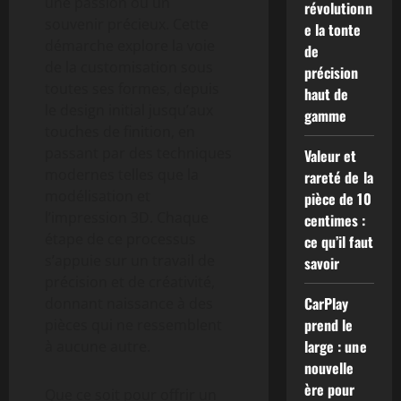
une passion ou un
révolutionn
souvenir précieux. Cette
e la tonte
démarche explore la voie
de
de la customisation sous
précision
toutes ses formes, depuis
haut de
le design initial jusqu’aux
gamme
touches de finition, en
passant par des techniques
Valeur et
modernes telles que la
rareté de la
modélisation et
pièce de 10
l’impression 3D. Chaque
centimes :
étape de ce processus
ce qu’il faut
s’appuie sur un travail de
savoir
précision et de créativité,
CarPlay
donnant naissance à des
prend le
pièces qui ne ressemblent
large : une
à aucune autre.
nouvelle
ère pour
Que ce soit pour offrir un