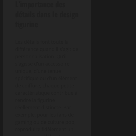
L’importance des
détails dans le design
figurine
Les détails font toute la
différence quand il s’agit de
personnalisation. Qu’il
s’agisse d’un accessoire
unique, d’une tenue
spécifique ou d’un élément
de coiffure, chaque petite
caractéristique contribue à
rendre la figurine
réellement distincte. Par
exemple, pour les fans de
gaming ou de culture pop,
reproduire fidèlement un