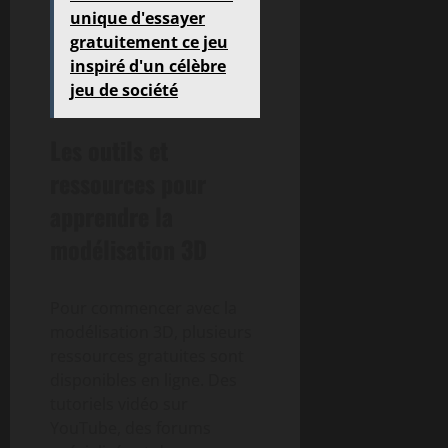
unique d'essayer
gratuitement ce jeu
inspiré d'un célèbre
jeu de société
Les outils et
ressources pour
apprendre la
modélisation 3D
Pour commencer avec la
modélisation 3D, plusieurs
ressources gratuites sont
disponibles en ligne. Des
tutoriels vidéo sur
YouTube, des forums