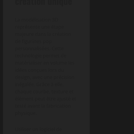
création unique
La modélisation 3D
représente une étape
majeure dans la création
de figurines pop
personnalisées. Cette
technologie permet de
matérialiser en volume les
idées conçues lors du
design, avec une précision
inégalée. Grâce à elle,
chaque courbe, texture et
élément peut être ajusté et
testé avant la fabrication
physique.
Utiliser un logiciel de