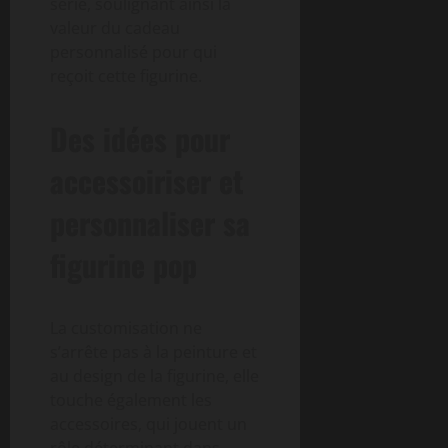
série, soulignant ainsi la
valeur du cadeau
personnalisé pour qui
reçoit cette figurine.
Des idées pour
accessoiriser et
personnaliser sa
figurine pop
La customisation ne
s’arrête pas à la peinture et
au design de la figurine, elle
touche également les
accessoires, qui jouent un