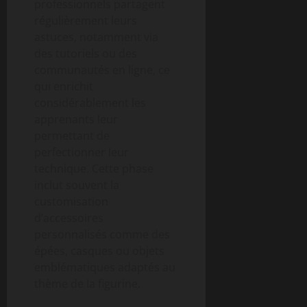
professionnels partagent
régulièrement leurs
astuces, notamment via
des tutoriels ou des
communautés en ligne, ce
qui enrichit
considérablement les
apprenants leur
permettant de
perfectionner leur
technique. Cette phase
inclut souvent la
customisation
d’accessoires
personnalisés comme des
épées, casques ou objets
emblématiques adaptés au
thème de la figurine.