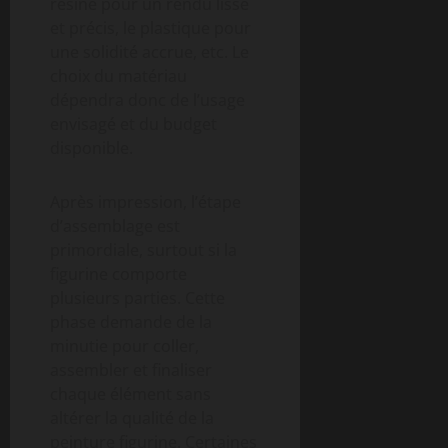
résine pour un rendu lisse
et précis, le plastique pour
une solidité accrue, etc. Le
choix du matériau
dépendra donc de l’usage
envisagé et du budget
disponible.
Après impression, l’étape
d’assemblage est
primordiale, surtout si la
figurine comporte
plusieurs parties. Cette
phase demande de la
minutie pour coller,
assembler et finaliser
chaque élément sans
altérer la qualité de la
peinture figurine. Certaines