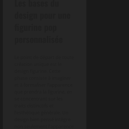
Les bases du
design pour une
figurine pop
personnalisée
Le point de départ de toute
création unique est le
design figurine. Cette
phase consiste à imaginer
et à formaliser l’apparence
que prendra la figurine, en
se concentrant sur les
traits distinctifs et
l’esthétique générale. Un
design bien pensé intègre
non seulement l’apparence