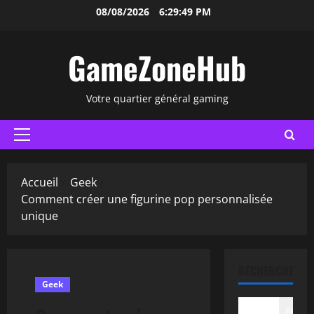
Aller
08/08/2026
6:29:50 PM
au
contenu
GameZoneHub
Votre quartier général gaming
Menu
principal
Accueil
Geek
Comment créer une figurine pop personnalisée
unique
RECHERCHER
Geek
Recher