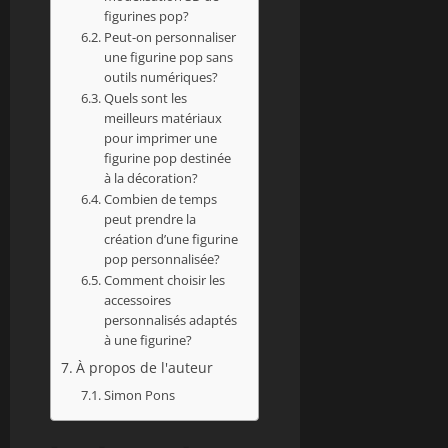
figurines pop?
Peut-on personnaliser
une figurine pop sans
outils numériques?
Quels sont les
meilleurs matériaux
pour imprimer une
figurine pop destinée
à la décoration?
Combien de temps
peut prendre la
création d’une figurine
pop personnalisée?
Comment choisir les
accessoires
personnalisés adaptés
à une figurine?
À propos de l'auteur
Simon Pons