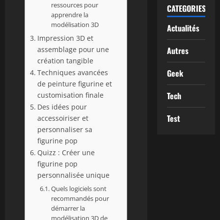
ressources pour
CATEGORIES
apprendre la
modélisation 3D
Actualités
Impression 3D et
assemblage pour une
Autres
création tangible
Geek
Techniques avancées
de peinture figurine et
Tech
customisation finale
Des idées pour
Test
accessoiriser et
personnaliser sa
figurine pop
Quizz : Créer une
figurine pop
personnalisée unique
Quels logiciels sont
recommandés pour
démarrer la
modélisation 3D de