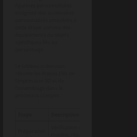
figurines personnalisées
intègrent des accessoires
personnalisés amovibles à
cette étape, comme des
équipements ou objets
spécifiques liés au
personnage.
Le tableau ci-dessous
résume les étapes clés de
l’impression 3D et de
l’assemblage dans le
processus complet :
Étape
Description
Outils/Maté
Vérification du
Préparation
Logiciels de
modèle, réparation