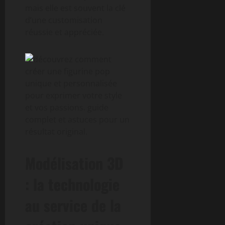
mais elle est souvent la clé
d’une customisation
réussie et appréciée.
Modélisation 3D
: la technologie
au service de la