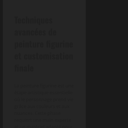
Techniques
avancées de
peinture figurine
et customisation
finale
La peinture figurine est une
étape artistique essentielle
où le personnage prend vie
grâce aux couleurs et aux
nuances. Cette phase
requiert une main experte
et un matériel adapté pour