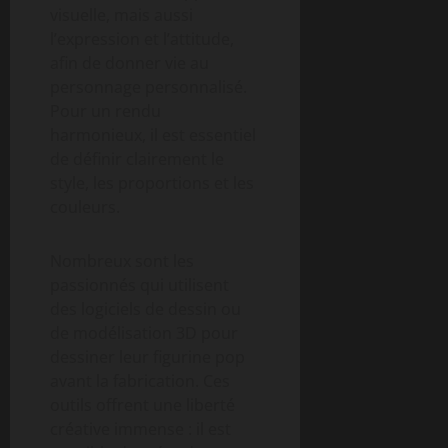
visuelle, mais aussi
l’expression et l’attitude,
afin de donner vie au
personnage personnalisé.
Pour un rendu
harmonieux, il est essentiel
de définir clairement le
style, les proportions et les
couleurs.
Nombreux sont les
passionnés qui utilisent
des logiciels de dessin ou
de modélisation 3D pour
dessiner leur figurine pop
avant la fabrication. Ces
outils offrent une liberté
créative immense : il est