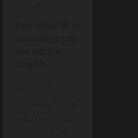
personnelle.
Impression 3D et
assemblage pour
une création
tangible
L’impression 3D a
révolutionné la
customisation des figurines
pop en rendant accessible
la fabrication d’objets sur
mesure à domicile ou via
des services spécialisés.
Une fois le modèle 3D