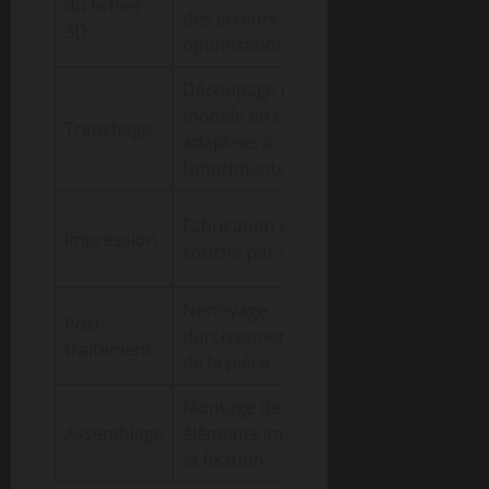
du fichier
modélisation
des erreurs et
3D
Meshmixer
optimisation
Découpage du
Logiciel de
modèle en couches
Tranchage
tranchage (C
adaptées à
PrusaSlicer)
l’imprimante
Imprimante 3
Fabrication réelle
Impression
résine ou fil
couche par couche
plastique
Nettoyage,
Bain d’alcool
Post-
durcissement/curage
isopropylique
traitement
de la pièce
lampe UV
Montage des
Colle
Assemblage
éléments imprimés
cyanoacrylate
et fixation
pinces