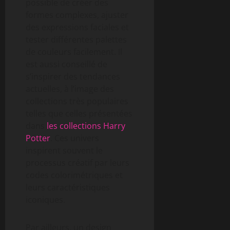
possible de créer des
formes complexes, ajuster
des expressions faciales et
tester différentes palettes
de couleurs facilement. Il
est aussi conseillé de
s’inspirer des tendances
actuelles, à l’image des
collections très populaires
telles que celles présentées
dans
les collections Harry
Potter
. Ces univers
inspirent souvent le
processus créatif par leurs
codes colorimétriques et
leurs caractéristiques
iconiques.
Par ailleurs, un design