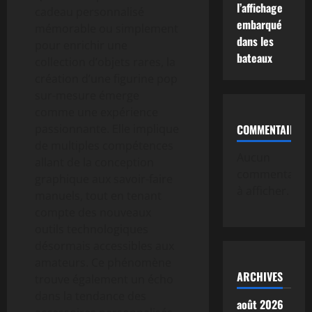
l’affichage
cadeau personnalisé
embarqué
mémorable ou simplement
dans les
pour enrichir une
bateaux
collection d’objets rares, la
création d’une figurine pop
sur-mesure émerge
comme une expérience
passionnante. Elle implique
COMMENTAIRE
de multiples compétences
Aucun
allant de la conception
commentaire
graphique aux savoir-faire
à afficher.
manuels, tout en tenant
compte des nouveaux
outils technologiques
désormais accessibles aux
amateurs. Ce phénomène
ARCHIVES
trouve également un écho
dans la tendance des
août 2026