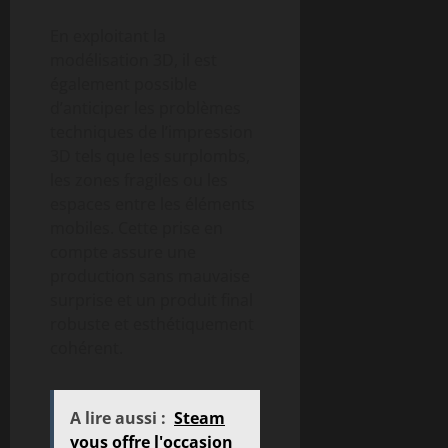
En exploitant la
modélisation 3D, il est
également possible
d’anticiper les problèmes
techniques de l’impression
3D tels que les surplombs,
les zones fragiles ou les
espaces entre les éléments
mobiles. Cette prise en
compte assure une
production sans mauvaise
surprise et un produit final
robuste et esthétiquement
cohérent.
A lire aussi :
Steam
vous offre l'occasion