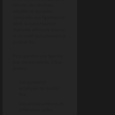
obtenir des résultats
détaillés et durables.
Comparée aux figurines de
série, la customisation
manuelle offre une texture
et un relief qui subliment le
produit fini.
Pour peindre une figurine
pop personnalisée, il faut
prévoir :
Des peintures
acryliques de qualité
fine
Des pinceaux fins et de
différentes tailles