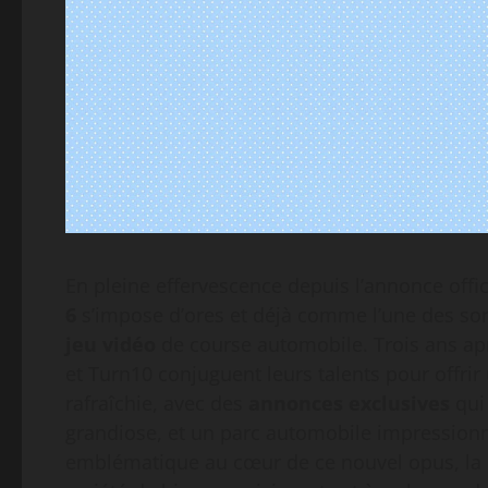
En pleine effervescence depuis l’annonce off
6
s’impose d’ores et déjà comme l’une des sor
jeu vidéo
de course automobile. Trois ans a
et Turn10 conjuguent leurs talents pour offri
rafraîchie, avec des
annonces exclusives
qui 
grandiose, et un parc automobile impressionn
emblématique au cœur de ce nouvel opus, la 