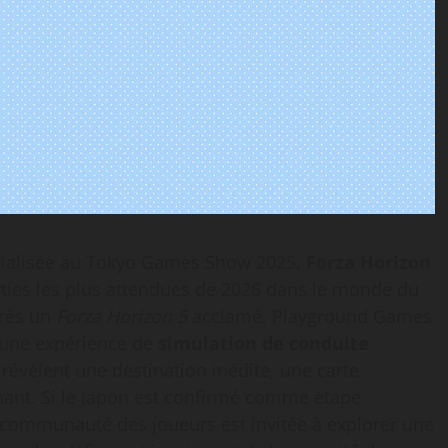
icialisée au Tokyo Games Show 2025,
Forza Horizon
ties les plus attendues de 2026 dans le monde du
près un
Forza Horizon 5
acclamé, Playground Games
r une expérience de
simulation de conduite
révèlent une destination inédite, une carte
ant. Si le Japon est confirmé comme étape
communauté des joueurs est invitée à explorer une