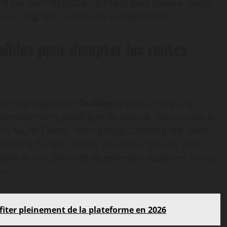
nne par son intégration parfaite avec chaque décor
t au long des courses ou balades libres.
olides pour dompter les routes
été et la qualité des
bolides
proposés. Dans ce
pressionnant catalogue de plus de 550 voitures à
nt Acura, Ferrari, Koenigsegg, Lamborghini, mais
s comme Toyota, Honda, Mazda ou Subaru. Cette
ation et une diversité de gameplay adaptées à tous
in.
iter pleinement de la plateforme en 2026