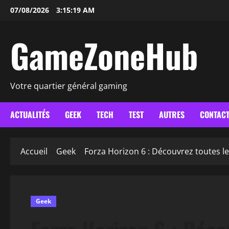
Aller
07/08/2026
3:15:21 AM
au
contenu
GameZoneHub
Votre quartier général gaming
ACTUALITÉS
GEEK
TECH
TEST
AUTRES
CONTAC
Accueil
Geek
Forza Horizon 6 : Découvrez toutes les
Geek