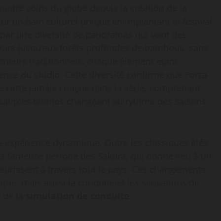
quatre coins du globe depuis la création de la
r un bain culturel unique en implantant le festival
e par une diversité de panoramas qui vont des
leurs jusqu’aux forêts profondes de bambous, sans
êcheurs traditionnels, chaque élément étant
ence du studio. Cette diversité confirme que Forza
che carte jamais conçue dans la série, comprenant
ultiples biomes changeant au rythme des saisons
te expérience dynamique. Outre les classiques étés
t la fameuse période des Sakura, qui donne lieu à un
fleurissent à travers tout le pays. Ces changements
ue, mais aussi la conduite et les sensations de
é de la
simulation de conduite
.