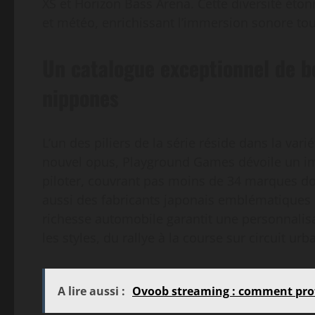
XS et Horizon Bass Arena. Cette diversité éto
et météo, enrichissant l’immersion sonore tou
Un catalogue exceptionnel de b
nippones
L’un des piliers de la série réside dans la vari
nouvel opus, Playground Games dévoile un im
piloter, couvrant pas moins de 34 marques do
aussi des fabricants japonais emblématique
richesse automobile garantit une personnalis
les styles, du rallye à la course sur circuit urba
A lire aussi :
Ovoob streaming : comment prof