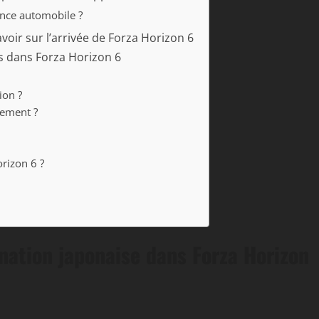
ence automobile ?
avoir sur l’arrivée de Forza Horizon 6
s dans Forza Horizon 6
ion ?
cement ?
orizon 6 ?
ination japonaise dans Forza Horizon