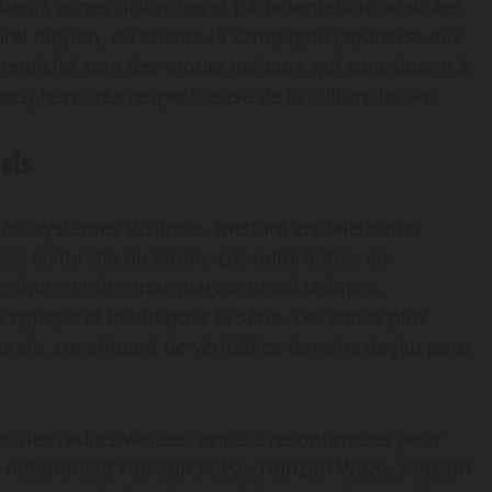
usieurs zones distinctes et parfaitement modélisées
ttoral nippon, ou encore la campagne japonaise aux
henticité sont des atouts majeurs qui contribuent à
osphère très respectueuse de la culture locale.
els
 écosystèmes distincts, mettant en valeur non
se culturelle du Japon. Les autoroutes, en
namiques et des marquages au sol uniques,
typique et inédit pour la série. Les zones plus
els, constituant de véritables terrains de jeu pour
vec des radios variées, ont été reconfirmées pour
 notamment Horizon Pulse, Horizon Wave, Horizon