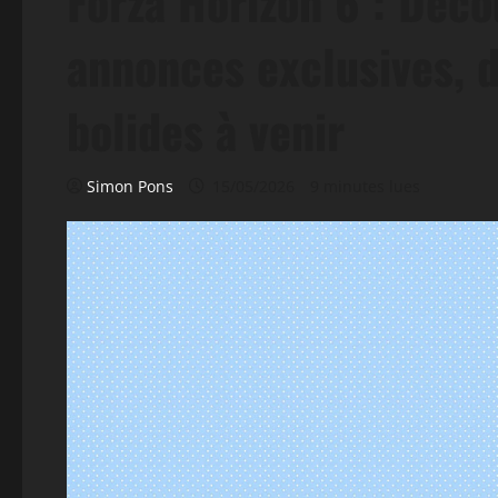
Forza Horizon 6 : Décou
annonces exclusives, d
bolides à venir
Simon Pons
15/05/2026
9 minutes lues