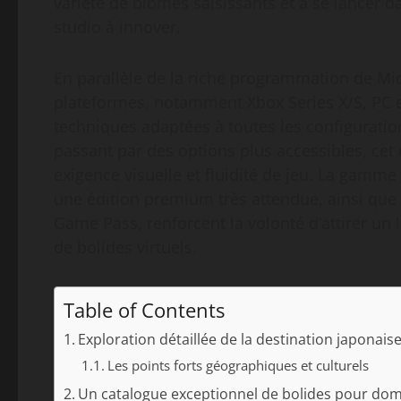
variété de biomes saisissants et à se lancer d
studio à innover.
En parallèle de la riche programmation de Mi
plateformes, notamment Xbox Series X/S, PC e
techniques adaptées à toutes les configuratio
passant par des options plus accessibles, ce
exigence visuelle et fluidité de jeu. La gamme
une édition premium très attendue, ainsi que 
Game Pass, renforcent la volonté d’attirer un 
de bolides virtuels.
Table of Contents
Exploration détaillée de la destination japonai
Les points forts géographiques et culturels
Un catalogue exceptionnel de bolides pour dom