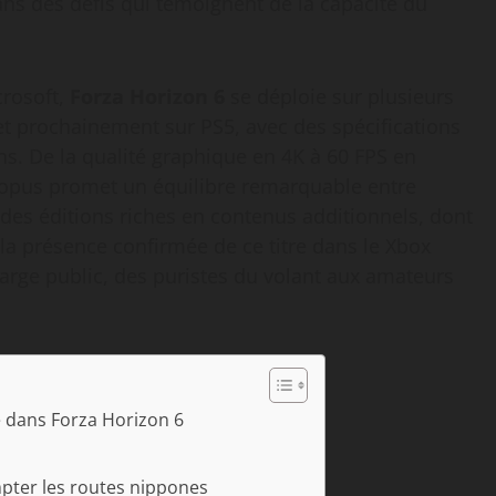
ans des défis qui témoignent de la capacité du
crosoft,
Forza Horizon 6
se déploie sur plusieurs
t prochainement sur PS5, avec des spécifications
ns. De la qualité graphique en 4K à 60 FPS en
t opus promet un équilibre remarquable entre
 des éditions riches en contenus additionnels, dont
la présence confirmée de ce titre dans le Xbox
large public, des puristes du volant aux amateurs
se dans Forza Horizon 6
pter les routes nippones