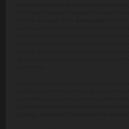
Après avoir exploré des territoires variés aux 
franchise, Playground Games mise cette fois su
Horizon au Japon. Cette
destination
s’illustr
autoroutes côtières bordées de cerisiers en f
oublier plages paradisiaques et villages de p
fidèlement recréé selon les standards d’excell
Horizon 6 propose la plus vaste et la plus ri
des espaces urbains impressionnants et de m
japonaises.
Les saisons jouent un rôle essentiel dans cet
étouffants et hivers enneigés, le jeu introdui
spectacle visuel unique lorsque les cerisiers 
d’ambiance impactent non seulement l’esthétiq
pilotage, renforçant l’immersion et la diversit