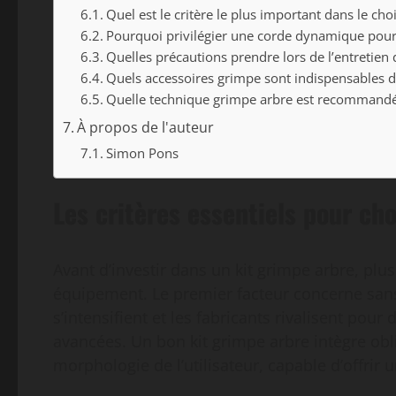
Quel est le critère le plus important dans le ch
Pourquoi privilégier une corde dynamique pour 
Quelles précautions prendre lors de l’entretien 
Quels accessoires grimpe sont indispensables d
Quelle technique grimpe arbre est recommandé
À propos de l'auteur
Simon Pons
Les critères essentiels pour ch
Avant d’investir dans un kit grimpe arbre, plu
équipement. Le premier facteur concerne sans 
s’intensifient et les fabricants rivalisent pou
avancées. Un bon kit grimpe arbre intègre ob
morphologie de l’utilisateur, capable d’offrir 