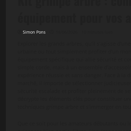
Kit grimpe arbre : com
équipement pour vos 
Simon Pons
18/06/2026
10 minutes lues
Explorer les grands arbres, qu’il s’agisse d’un
urbaine ou tout simplement profiter d’un mo
équipement spécifique qui allie sécurité et co
simple corde, mais à un ensemble d’accessoir
expérience réussie et sans danger. Face à la d
marché, il importe de sélectionner judicieus
sécurité escalade et profiter pleinement de s
décrypte les éléments clés pour constituer un
techniques grimpe arbre et s’immerger en tout
Que ce soit pour les amateurs débutants ou l