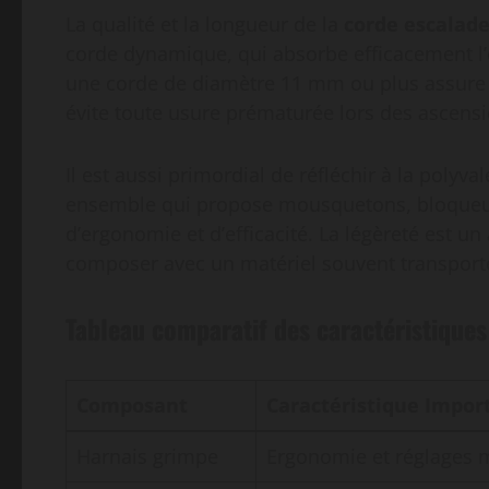
La qualité et la longueur de la
corde escalad
corde dynamique, qui absorbe efficacement l’é
une corde de diamètre 11 mm ou plus assure u
évite toute usure prématurée lors des ascensi
Il est aussi primordial de réfléchir à la polyv
ensemble qui propose mousquetons, bloqueurs
d’ergonomie et d’efficacité. La légèreté est u
composer avec un matériel souvent transporté
Tableau comparatif des caractéristiques
Composant
Caractéristique Impor
Harnais grimpe
Ergonomie et réglages m