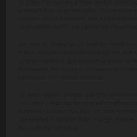
Le choix d’un harnais grimpe adapté constitue 
montage d’un kit grimpe arbre. Ce composant e
répartissant les forces lors des suspensions e
un maintient parfait sans gêner les mouveme
Les harnais modernes utilisent des matériaux r
même lorsque l’ascension est longue et techni
taille précisément, garantissant ainsi une bon
douloureux. Par exemple, les ceintures rembo
participent à ce confort essentiel.
Un autre aspect souvent sous-estimé concerne la
« à pontet » avec des boucles automatiques son
termes de sécurité escalade, les tests normati
des sangles et boucles à des charges élevées,
du poids d’un grimpeur.