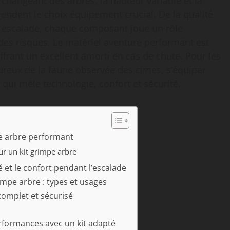
changeant des arbres, la hauteur variable et la
endent le choix équipement crucial. De la qualité
s escalade, chaque composant joue un rôle
es risques. Le matériel aventure performant est
ffrant un excellent amorti en cas de chute. Pour les
reux de la faune observée des cimes, s’équiper
qui mêle technologie, confort et sécurité.
mpe arbre performant
ur un kit grimpe arbre
 et le confort pendant l’escalade
impe arbre : types et usages
complet et sécurisé
rformances avec un kit adapté