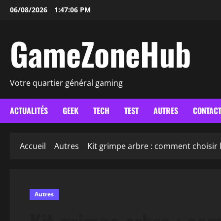
Aller
06/08/2026
1:47:07 PM
au
contenu
GameZoneHub
Votre quartier général gaming
ACTUALITÉS
GEEK
TECH
TEST
AUTRES
CONTAC
Accueil
Autres
Kit grimpe arbre : comment choisir
Autres