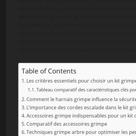
exigences bien particulières. L’environnement 
nécessité d’une protection grimpeur adaptée r
des harnais grimpe à la résistance des corde
fondamental, notamment dans la prévention d
conçu pour simplifier la progression tout en o
passionnés en quête d’adrénaline ou les amou
correctement est un préalable incontournable 
Table of Contents
Les critères essentiels pour choisir un kit gri
Tableau comparatif des caractéristiques clés po
Comment le harnais grimpe influence la sécurité
L’importance des cordes escalade dans le kit gr
Accessoires grimpe indispensables pour un kit 
Comparatif des accessoires grimpe
Techniques grimpe arbre pour optimiser les pe