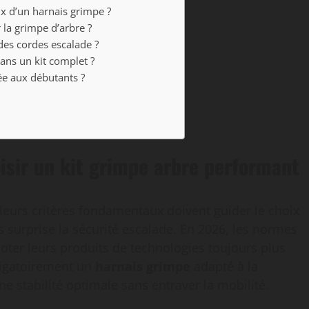
oix d’un harnais grimpe ?
la grimpe d’arbre ?
des cordes escalade ?
ans un kit complet ?
e aux débutants ?
oisir un kit grimpe arbre performant
sieurs critères fondamentaux doivent guider le choix
surprise la sécurité escalade. En 2026, les normes
r doter leurs produits de technologies toujours plus
ligatoirement un
harnais grimpe
adapté à la
une stabilité optimale sans entraver la mobilité.