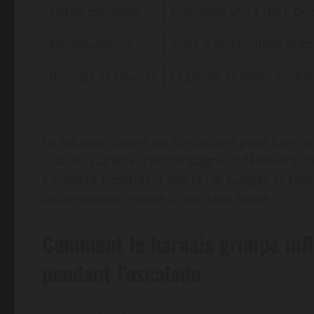
Corde escalade
Diamètre ≥ 11 mm, dy
Mousquetons
Type à verrouillage aut
Blocage et poulies
Légèreté et faible frictio
Ce tableau illustre les fondations pour bien o
qualité, capable d’accompagner fidèlement ch
s’arrêtent cependant pas là : le budget, la fré
influenceront encore la décision finale.
Comment le harnais grimpe influ
pendant l’escalade