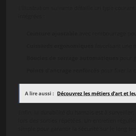
L’illustration suivante détaille un type couran
intégrées :
Ceinture ajustable
avec rembourrage pour 
Cuissards ergonomiques
favorisant une m
Boucles de serrage automatiques
pour g
Points d’ancrage renforcés
pour fixer la 
A lire aussi :
Découvrez les métiers d’art et le
Enfin, la durabilité du harnais est à surveiller
lors des sorties répétées. Un entretien régulie
simple pour garantir la sécurité sur le long te