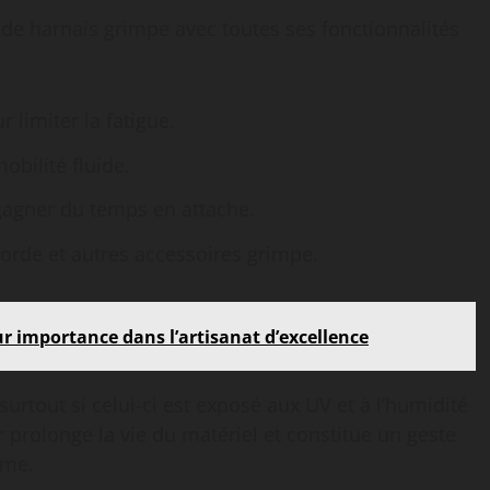
t de harnais grimpe avec toutes ses fonctionnalités
limiter la fatigue.
obilité fluide.
agner du temps en attache.
corde et autres accessoires grimpe.
ur importance dans l’artisanat d’excellence
, surtout si celui-ci est exposé aux UV et à l’humidité
r prolonge la vie du matériel et constitue un geste
rme.