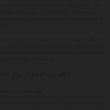
e
constituent un autre point non négligeable. Une
nergie des chutes, est préférable. Par exemple,
ne robustesse suffisante face aux frottements et
ons.
alence des accessoires grimpe inclus dans le kit. Un
, poulies et longes témoigne d’un souci complet
n autre élément recherché puisque le grimpeur doit
 sur de longues distances.
 clés pour un kit grimpe arbre
tante
Avantage
ultiples
Confort prolongé et sécurité maximisée