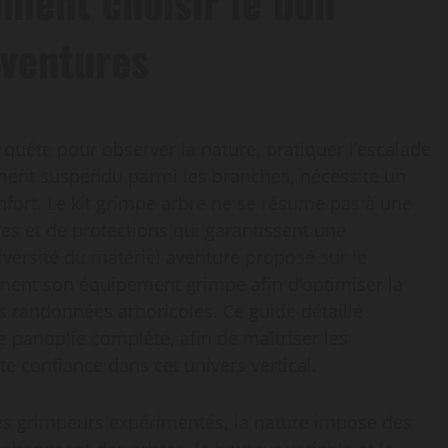
ment choisir le bon
aventures
e quête pour observer la nature, pratiquer l’escalade
ment suspendu parmi les branches, nécessite un
nfort. Le kit grimpe arbre ne se résume pas à une
es et de protections qui garantissent une
iversité du matériel aventure proposé sur le
ement son équipement grimpe afin d’optimiser la
es randonnées arboricoles. Ce guide détaillé
e panoplie complète, afin de maîtriser les
e confiance dans cet univers vertical.
es grimpeurs expérimentés, la nature impose des