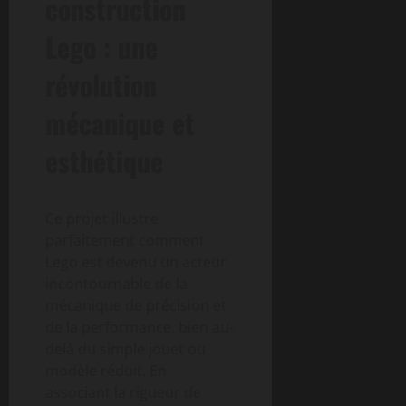
construction
Lego : une
révolution
mécanique et
esthétique
Ce projet illustre
parfaitement comment
Lego est devenu un acteur
incontournable de la
mécanique de précision et
de la performance, bien au-
delà du simple jouet ou
modèle réduit. En
associant la rigueur de