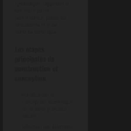
symbolique, rappelant le
lien entre jeu et
performance, plaisir du
mécanisme et vraie
maîtrise technique.
Les étapes
principales de
construction et
conception
Planification et
conception numérique
du modèle grandeur
nature
Sélection des éléments