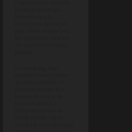
l’ingénierie à la créativité
plastique, la marque
démontre que la
construction en briques
peut même rivaliser avec
des prototypes réels sur
des aspects techniques
pointus.
La Koenigsegg Lego
grandeur nature prouve
que des inventions en
plastique peuvent être
lourdes de sens et de
fonctionnalités. La
démarche dépasse le
simple modèle réduit,
ouvrant la voie aux projets
d’ingénierie ludique où la