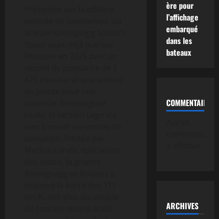
ère pour
Présentée sur la célèbre
l’affichage
montée de Goodwood, où
embarqué
la vraie Koenigsegg Sadair’s
dans les
Spear avait déjà marqué
bateaux
l’histoire en 2025 avec un
record de puissance de 1
625 chevaux et une vitesse
de pointe pour une
COMMENTAIRE
supercar homologuée
route, la version Lego n’a
Aucun
rien à envier en termes de
commentaire
sensation. Pilotée par
à afficher.
Markus Lundh, spécialiste
des essais, la grande
Koenigsegg en briques a
dépassé la barre des 111
km/h, soit plus du double
ARCHIVES
de l’ancien record établi