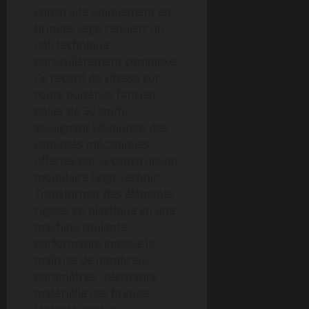
construite uniquement en
briques Lego requiert un
défi technique
particulièrement complexe.
Ce record de vitesse sur
route pulvérise l’ancien
palier de 50 km/h,
soulignant l’évolution des
capacités mécaniques
offertes par la construction
modulaire Lego Technic.
Transformer des éléments
rigides en plastique en une
machine roulante
performante impose la
maîtrise de nombreux
paramètres : résistance
matérielle des briques,