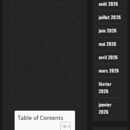
par un modèle roulant
août 2026
Lego Technic à seulement
50 km/h. Au-delà de cet
juillet 2026
exploit de vitesse sur route,
cette réalisation est le fruit
juin 2026
d’un travail titanesque de
conception et
mai 2026
d’assemblage, mettant en
lumière les capacités
avril 2026
incroyables de
mars 2026
construction et
d’innovation de Lego sur
février
un sujet mêlant haute
2026
technologie et passion
automobile.
janvier
2026
Table of Contents