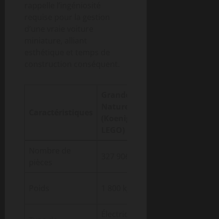
rappelle l’ingéniosité
requise pour la gestion
d’une vraie voiture
miniature, alliant
esthétique et temps de
construction conséquent.
Grandeur
Modèle
Nature
Réduit
Caractéristiques
(Koenigsegg
(Référence
LEGO)
42232)
Nombre de
327 906
4 104
pièces
Non
Poids
1 800 kg
communiqué
Électrique