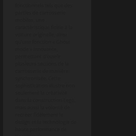
fonctionnels tels que des
parties de carrosserie
mobiles, une
caractéristique fidèle à la
voiture originelle, ainsi
qu’une fonction « Ghost
mode » innovante,
permettant d’ouvrir
plusieurs sections de la
carrosserie de manière
synchronisée. Cette
sophistication illustre non
seulement la créativité
dans la construction Lego,
mais aussi la volonté de
recréer fidèlement le
design et la technologie de
haute performance de