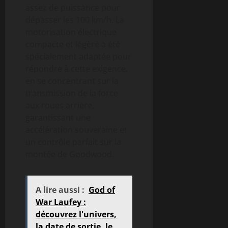
assez de puissance pour
dépasser les 100 km/h. La
motorisation électrique
compacte et légère a été
spécialement adaptée pour
répondre à cette exigence,
en se concentrant sur la
transmission de la force
aux roues arrière,
garantissant une
accélération souveraine et
un contrôle parfait sur la
montée de Goodwood.
A lire aussi :
God of
War Laufey :
découvrez l'univers,
la date de sortie, le