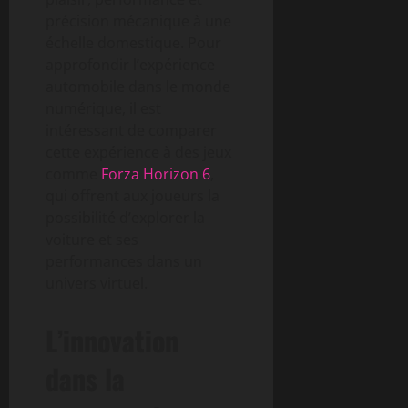
précision mécanique à une
échelle domestique. Pour
approfondir l’expérience
automobile dans le monde
numérique, il est
intéressant de comparer
cette expérience à des jeux
comme
Forza Horizon 6
,
qui offrent aux joueurs la
possibilité d’explorer la
voiture et ses
performances dans un
univers virtuel.
L’innovation
dans la