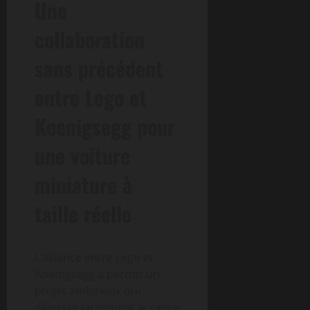
Une
collaboration
sans précédent
entre Lego et
Koenigsegg pour
une voiture
miniature à
taille réelle
L’alliance entre Lego et
Koenigsegg a permis un
projet ambitieux qui
dépasse largement le cadre