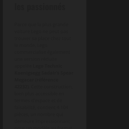
les passionnés
Parce que la plus grande
voiture Lego ne peut pas
trouver sa place chez tout
le monde, Lego
commercialise également
une version réduite
appelée
Lego Technic
Koenigsegg Sadair’s Spear
Megacar (référence
42232)
. Cette construction,
bien plus accessible en
termes d’espace et de
faisabilité, contient 4 104
pièces, un nombre qui
demeure impressionnant
pour un modèle au format