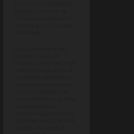
l’ouverture simultanée de
plusieurs panneaux de
carrosserie, renforçant le
réalisme et la technologie
embarquée.
Dans un monde où les
modèles miniatures
restent souvent figés, Lego
redéfinit ce que signifie la
conception mécanique à
travers une construction
qui ose la mobilité et la
vitesse, défiant les attentes
des passionnés et
amateurs. Ce projet ouvre
également des pistes pour
d’autres réalisations à