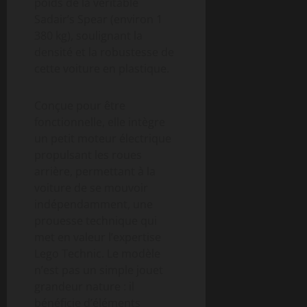
poids de la véritable
Sadair’s Spear (environ 1
380 kg), soulignant la
densité et la robustesse de
cette voiture en plastique.
Conçue pour être
fonctionnelle, elle intègre
un petit moteur électrique
propulsant les roues
arrière, permettant à la
voiture de se mouvoir
indépendamment, une
prouesse technique qui
met en valeur l’expertise
Lego Technic. Le modèle
n’est pas un simple jouet
grandeur nature : il
bénéficie d’éléments