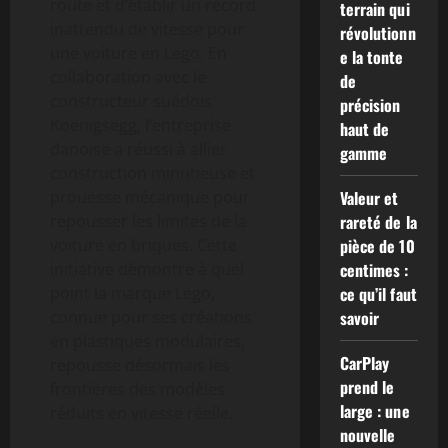
route et d’établir un record
terrain qui
inattendu de vitesse pour
révolutionn
une voiture en Lego. En
e la tonte
collaboration avec le
de
constructeur suédois
précision
Koenigsegg, l’entreprise
haut de
danoise a réussi à allier
gamme
construction minutieuse et
prouesse mécanique pour
Valeur et
repousser les limites de la
rareté de la
voiture en briques. Cette
pièce de 10
initiative démontre à quel
centimes :
point la marque Lego,
ce qu’il faut
connue pour ses créations
savoir
en plastiques modulaires,
CarPlay
repousse désormais les
prend le
frontières des modèles
large : une
réduits en vitesse réelle.
nouvelle