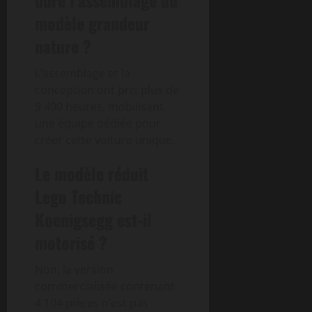
duré l’assemblage du
modèle grandeur
nature ?
L’assemblage et la
conception ont pris plus de
9 400 heures, mobilisant
une équipe dédiée pour
créer cette voiture unique.
Le modèle réduit
Lego Technic
Koenigsegg est-il
motorisé ?
Non, la version
commercialisée contenant
4 104 pièces n’est pas