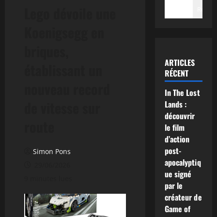
Lego dévoile une
Recher
Koenigsegg en
briques,
ARTICLES
établissant un
RÉCENT
nouveau record
In The Lost
de vitesse sur
Lands :
découvrir
route
le film
d’action
post-
Simon Pons
apocalyptiq
29/06/2026
ue signé
9 minutes lues
par le
créateur de
Game of