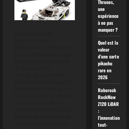
Thrones,
une
expérience
à ne pas
manquer ?
Dans un mélange
impressionnant
Quel est la
d’ingénierie et de passion
valeur
pour la performance, Lego
d’une carte
a franchi un nouveau cap
pikachu
en dévoilant une
rare en
Koenigsegg assemblée
2026
entièrement en briques à
l’échelle réelle. Plus qu’un
Roborock
simple exercice de style ou
RockMow
une voiture miniature
Z120 LiDAR
destinée à trôner sur une
:
étagère, ce modèle réduit
l’innovation
est capable de rouler sur
tout-