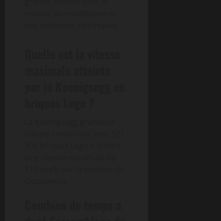
grande échelle dans le
monde du modélisme et
des véhicules électriques.
Quelle est la vitesse
maximale atteinte
par la Koenigsegg en
briques Lego ?
La Koenigsegg grandeur
nature construite avec 327
906 briques Lego a atteint
une vitesse maximale de
111 km/h sur la montée de
Goodwood.
Combien de temps a