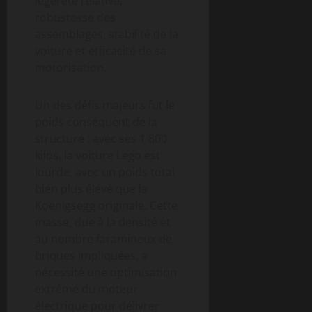
légèreté relative,
robustesse des
assemblages, stabilité de la
voiture et efficacité de sa
motorisation.
Un des défis majeurs fut le
poids conséquent de la
structure : avec ses 1 800
kilos, la voiture Lego est
lourde, avec un poids total
bien plus élevé que la
Koenigsegg originale. Cette
masse, due à la densité et
au nombre faramineux de
briques impliquées, a
nécessité une optimisation
extrême du moteur
électrique pour délivrer