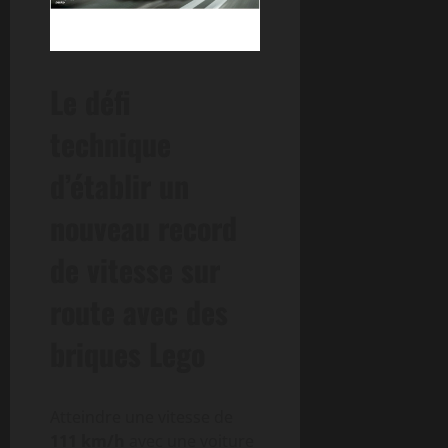
Le défi
technique
d’établir un
nouveau record
de vitesse sur
route avec des
briques Lego
Atteindre une vitesse de
111 km/h
avec une voiture