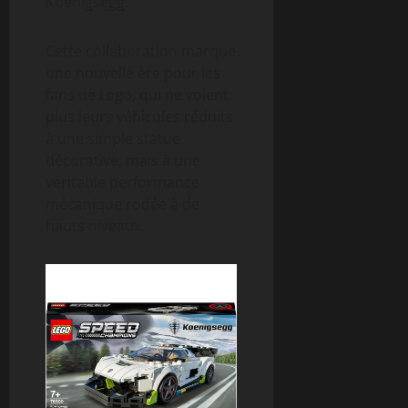
Koenigsegg.
Cette collaboration marque
une nouvelle ère pour les
fans de Lego, qui ne voient
plus leurs véhicules réduits
à une simple statue
décorative, mais à une
véritable performance
mécanique rodée à de
hauts niveaux.