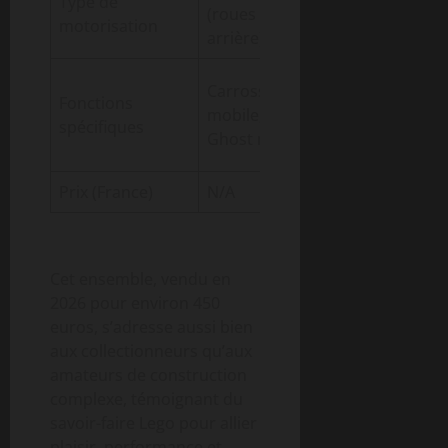
Type de
Non
(roues
motorisation
motorisé
arrière)
Ouverture
Carrosserie
Fonctions
carrosserie,
mobile,
spécifiques
direction
Ghost mode
fonctionnelle
Prix (France)
N/A
449,99 euros
Cet ensemble, vendu en
2026 pour environ 450
euros, s’adresse aussi bien
aux collectionneurs qu’aux
amateurs de construction
complexe, témoignant du
savoir-faire Lego pour allier
plaisir, performance et