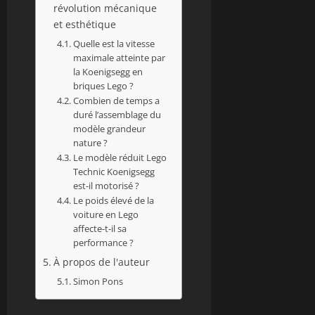
révolution mécanique
et esthétique
Quelle est la vitesse
maximale atteinte par
la Koenigsegg en
briques Lego ?
Combien de temps a
duré l’assemblage du
modèle grandeur
nature ?
Le modèle réduit Lego
Technic Koenigsegg
est-il motorisé ?
Le poids élevé de la
voiture en Lego
affecte-t-il sa
performance ?
À propos de l'auteur
Simon Pons