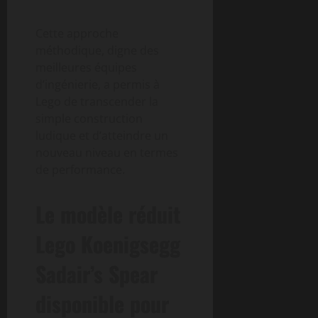
Cette approche
méthodique, digne des
meilleures équipes
d’ingénierie, a permis à
Lego de transcender la
simple construction
ludique et d’atteindre un
nouveau niveau en termes
de performance.
Le modèle réduit
Lego Koenigsegg
Sadair’s Spear
disponible pour