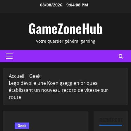
Aller
08/08/2026
9:04:09 PM
au
contenu
GameZoneHub
Votre quartier général gaming
Menu
principal
Accueil
Geek
Lego dévoile une Koenigsegg en briques,
établissant un nouveau record de vitesse sur
route
RECHERCHER
Geek