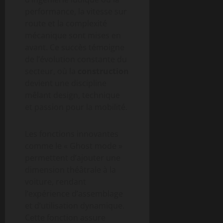
performance, la vitesse sur
route et la complexité
mécanique sont mises en
avant. Ce succès témoigne
de l’évolution constante du
secteur, où la
construction
devient une discipline
mêlant design, technique
et passion pour la mobilité.
Les fonctions innovantes
comme le « Ghost mode »
permettent d’ajouter une
dimension théâtrale à la
voiture, rendant
l’expérience d’assemblage
et d’utilisation dynamique.
Cette fonction assure