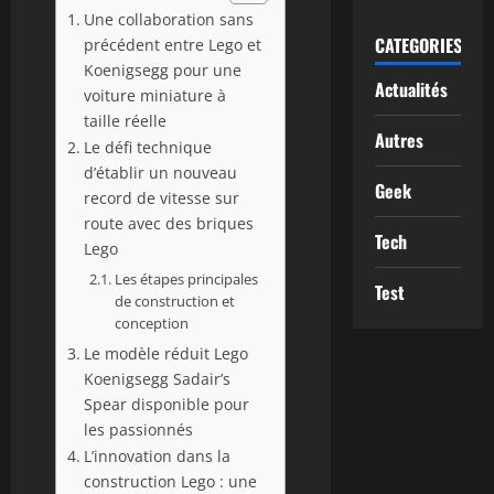
Une collaboration sans
CATEGORIES
précédent entre Lego et
Koenigsegg pour une
Actualités
voiture miniature à
taille réelle
Autres
Le défi technique
d’établir un nouveau
Geek
record de vitesse sur
route avec des briques
Tech
Lego
Les étapes principales
Test
de construction et
conception
Le modèle réduit Lego
Koenigsegg Sadair’s
Spear disponible pour
les passionnés
L’innovation dans la
construction Lego : une