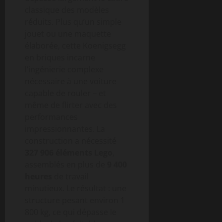
classique des modèles
réduits. Plus qu’un simple
jouet ou une maquette
élaborée, cette Koenigsegg
en briques incarne
l’ingénierie complexe
nécessaire à une voiture
capable de rouler – et
même de flirter avec des
performances
impressionnantes. La
construction a nécessité
327 906 éléments Lego
,
assemblés en plus de
9 400
heures
de travail
minutieux. Le résultat : une
structure pesant environ 1
800 kg, ce qui dépasse le