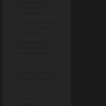
Lego adaptés à la
robustesse et à la
motorisation
Assemblage méticuleux
des 327 906 briques en
9 400 heures
Installation du moteur
électrique et des
mécanismes mobiles
(carrosserie, Ghost
mode)
Tests progressifs de
résistance, équilibre et
performance
Session finale de record
à la montée de
Goodwood