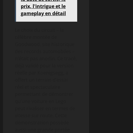
prix, l'intrigue et le
gameplay en détail
Le choix du circuit – la
célèbre montée de
Goodwood, site historique
des records automobiles –
n’était pas anodin. Ce tracé,
déjà validé pour la version
réelle par Koenigsegg, a
offert un terrain d’essai
réel et spectaculaire
permettant de démontrer
qu’une voiture en Lego
peut rivaliser en termes de
vitesse sur route. Cette
démonstration possède
aussi une grande portée