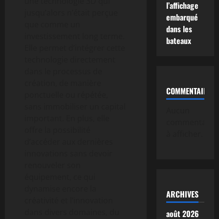
une technologie 3D qui
l’affichage
jusqu’alors n’était perçue
embarqué
que comme un
dans les
investissement long terme.
bateaux
Elle permet d’intégrer cette
technologie directement
dans le processus de
création, de manière
COMMENTAIRE
ponctuelle ou répétée,
sans immobiliser un capital
Aucun
important. En plus, elle
commentaire
offre la possibilité
à afficher.
d’accéder aux dernières
innovations sans devoir
renouveler son
équipement, ce qui
dynamise encore la
ARCHIVES
créativité et l’innovation
dans divers domaines, du
août 2026