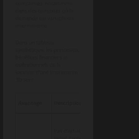
contraintes, notamment
dans des contextes où la
demande est variable ou
intermittente.
Dans un tableau
synthétique, les principaux
bénéfices financiers et
opérationnels de la
location d’une imprimante
3D sont :
Exemple
Avantage
Description
d’application
Un artiste
loue une
Pas d’achat
imprimante
initial, tarifs