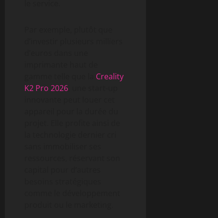
le service.
Par exemple, plutôt que
d’investir plusieurs milliers
d’euros dans une
imprimante haut de
gamme telle que la
Creality
K2 Pro 2026
, une start-up
innovante peut louer cet
appareil pour la durée du
projet. Elle profite ainsi de
la technologie dernier cri
sans immobiliser ses
ressources, réservant son
capital pour d’autres
besoins stratégiques
comme le développement
produit ou le marketing.