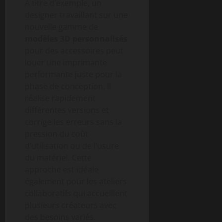
À titre d’exemple, un
designer travaillant sur une
nouvelle gamme de
modèles 3D personnalisés
pour des accessoires peut
louer une imprimante
performante juste pour la
phase de conception. Il
réalise rapidement
différentes versions et
corrige les erreurs sans la
pression du coût
d’utilisation ou de l’usure
du matériel. Cette
approche est idéale
également pour les ateliers
collaboratifs qui accueillent
plusieurs créateurs avec
des besoins variés.