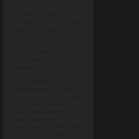
Parmi les nombreux cas
d’application, la création de
figurines et objets
décoratifs sur mesure
bénéficie tout
particulièrement de cet
accès simplifié. Par
exemple, les amateurs de
collection comme ceux qui
souhaitent fabriquer des
objets inspirés des licences
de jeux ou de films peuvent
s’appuyer sur la location
pour tester différentes
configurations et
matériaux. Cette démarche
est aussi encouragée par