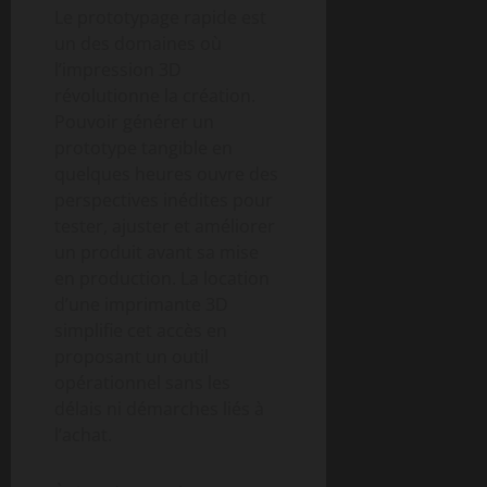
Le prototypage rapide est
un des domaines où
l’impression 3D
révolutionne la création.
Pouvoir générer un
prototype tangible en
quelques heures ouvre des
perspectives inédites pour
tester, ajuster et améliorer
un produit avant sa mise
en production. La location
d’une imprimante 3D
simplifie cet accès en
proposant un outil
opérationnel sans les
délais ni démarches liés à
l’achat.