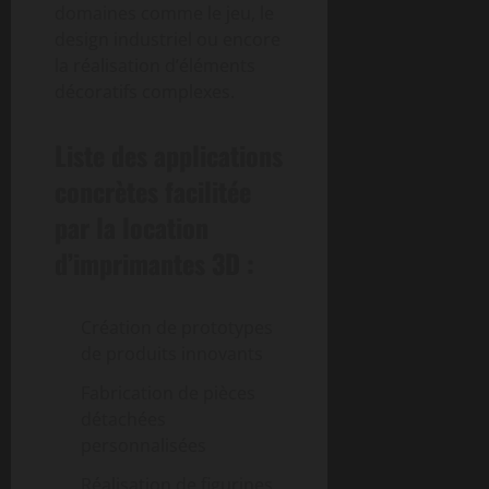
domaines comme le jeu, le
design industriel ou encore
la réalisation d’éléments
décoratifs complexes.
Liste des applications
concrètes facilitée
par la location
d’imprimantes 3D :
Création de prototypes
de produits innovants
Fabrication de pièces
détachées
personnalisées
Réalisation de figurines