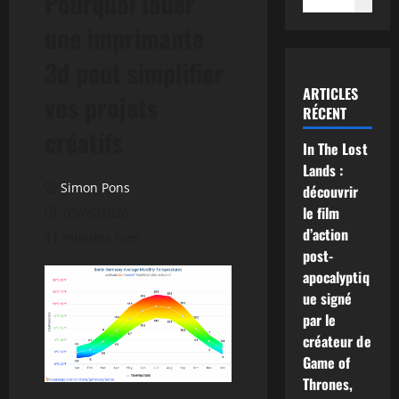
Pourquoi louer
une imprimante
3d peut simplifier
ARTICLES
vos projets
RÉCENT
créatifs
In The Lost
Lands :
Simon Pons
découvrir
le film
05/06/2026
d’action
11 minutes lues
post-
apocalyptiq
ue signé
par le
créateur de
Game of
Thrones,