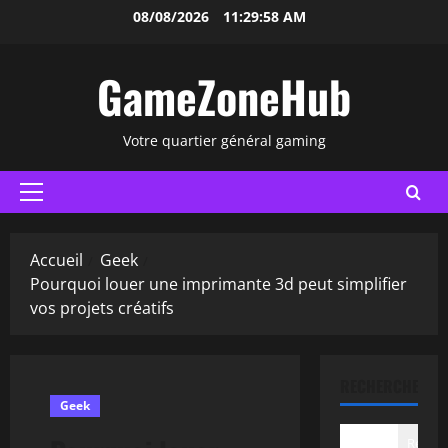
Aller
08/08/2026
11:29:59 AM
au
contenu
GameZoneHub
Votre quartier général gaming
Menu
principal
Accueil
Geek
Pourquoi louer une imprimante 3d peut simplifier
vos projets créatifs
RECHERCHER
Geek
Recher