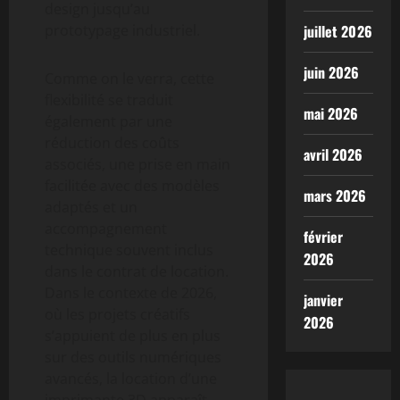
design jusqu’au
prototypage industriel.
juillet 2026
juin 2026
Comme on le verra, cette
flexibilité se traduit
mai 2026
également par une
réduction des coûts
avril 2026
associés, une prise en main
facilitée avec des modèles
mars 2026
adaptés et un
accompagnement
février
technique souvent inclus
2026
dans le contrat de location.
Dans le contexte de 2026,
janvier
où les projets créatifs
2026
s’appuient de plus en plus
sur des outils numériques
avancés, la location d’une
imprimante 3D apparaît