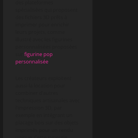
des plateformes
spécialisées qui proposent
des fichiers 3D prêts à
imprimer pour enrichir
leurs projets, comme
illustré avec les figurines
personnalisées proposées
sur
figurine pop
personnalisée
.
Les créateurs exploitent
aussi la location pour
combiner d’autres
techniques artisanales avec
l’impression 3D, par
exemple en intégrant un
placage bois sur des objets
imprimés pour un rendu
unique. Cette synergie