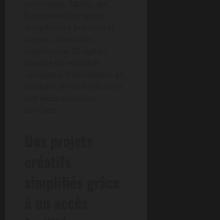
prototypes fiables, qui
fournissent un retour
d’expérience précieux et
rapide. La location
imprimante 3D agit ici
comme un véritable
catalyseur d’innovation, en
facilitant la matérialisation
des idées en objets
concrets.
Des projets
créatifs
simplifiés grâce
à un accès