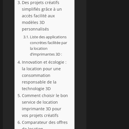
Des projets créatifs
simplifiés grâce à un
accès facilité aux
modèles 3D
personnalisés
Liste des applications
concrètes facilitée par
la location
d’imprimantes 3D :
Innovation et écologie :
la location pour une
consommation
responsable de la
technologie 3D
Comment choisir le bon
service de location
imprimante 3D pour
vos projets créatifs
Comparateur des offres
de location