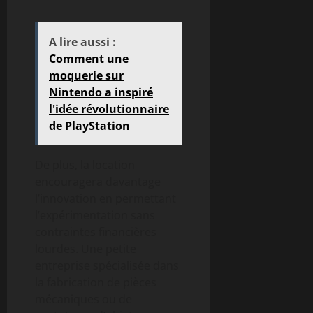
A lire aussi :
Comment une
moquerie sur
Nintendo a inspiré
l'idée révolutionnaire
de PlayStation
De plus, la location
encouragera davantage
l’innovation en permettant
l’expérimentation sans
contraintes financières
lourdes. Une petite
entreprise spécialisée dans
la fabrication de pièces
mécaniques ou de