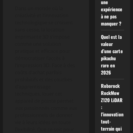
une
Dans un monde où la
expérience
créativité et l’innovation
à ne pas
technologique se croisent
manquer ?
sans cesse, la location
Quel est la
imprimante 3D s’impose
valeur
comme une solution
d’une carte
pratique et efficace pour
pikachu
démocratiser l’accès à
rare en
l’impression 3D. Face à des
2026
coûts d’achat parfois
prohibitifs et des courbes
Roborock
d’apprentissage
RockMow
techniques, louer cet
Z120 LiDAR
appareil de pointe permet
:
aux passionnés comme aux
l’innovation
professionnels de donner
tout-
vie à leurs idées en toute
terrain qui
flexibilité. Que ce soit pour