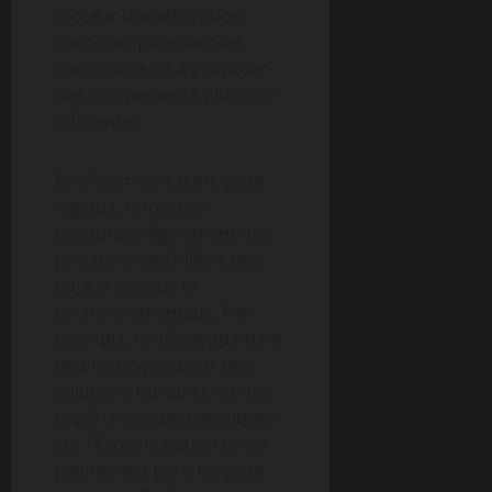
moteur d’amélioration
continue, poussant les
constructeurs à proposer
des équipements plus éco-
efficientes.
En s’inscrivant dans cette
logique, la location
encourage également des
projets créatifs liés à des
enjeux sociaux et
environnementaux. Par
exemple, le développement
de prototypes pour des
solutions durables ou des
expériences pédagogiques
sur l’écoconception tirera
pleinement parti de cette