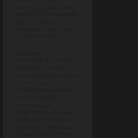
entre technologie et savoir-
faire manuel est accessible
grâce à une location
flexible qui ne freine pas
l’expérimentation.
Enfin, la location
imprimante 3D s’adapte
également à l’évolution
rapide des besoins, car elle
permet de passer d’un
projet à l’autre sans devoir
investir dans plusieurs
machines. Cette
adaptabilité favorise une
exploration créative plus
large et une intensification
des innovations dans les