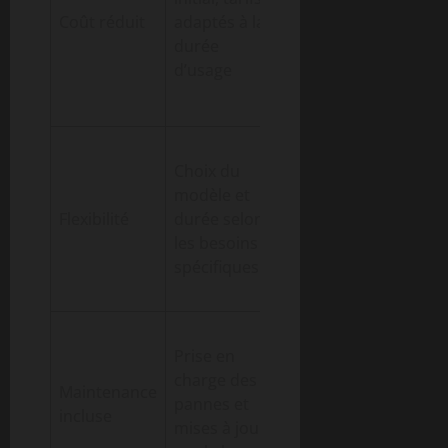
pendant un
Coût réduit
adaptés à la
mois pour
durée
créer une
d’usage
série limitée
de figurines
Une agence
Choix du
design
modèle et
alterne entre
Flexibilité
durée selon
modèles
les besoins
pour
spécifiques
différents
prototypes
Un fablab
Prise en
évite les
charge des
coûts
Maintenance
pannes et
d’entretien
incluse
mises à jour
sur plusieurs