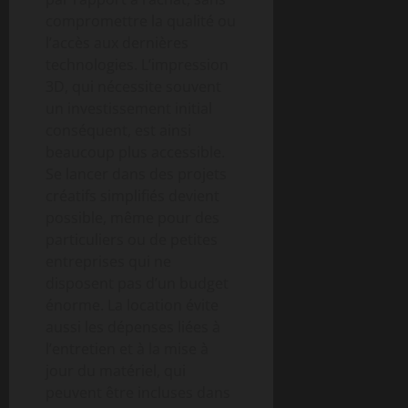
compromettre la qualité ou
l’accès aux dernières
technologies. L’impression
3D, qui nécessite souvent
un investissement initial
conséquent, est ainsi
beaucoup plus accessible.
Se lancer dans des projets
créatifs simplifiés devient
possible, même pour des
particuliers ou de petites
entreprises qui ne
disposent pas d’un budget
énorme. La location évite
aussi les dépenses liées à
l’entretien et à la mise à
jour du matériel, qui
peuvent être incluses dans