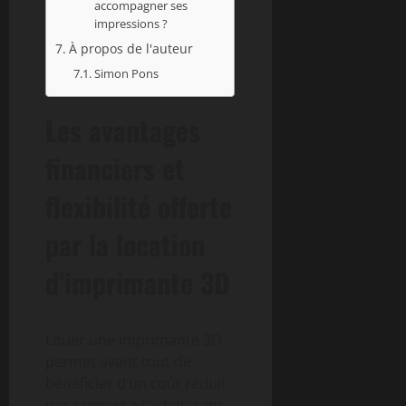
accompagner ses
impressions ?
À propos de l'auteur
Simon Pons
Les avantages
financiers et
flexibilité offerte
par la location
d’imprimante 3D
Louer une imprimante 3D
permet avant tout de
bénéficier d’un coût réduit
par rapport à l’achat, sans