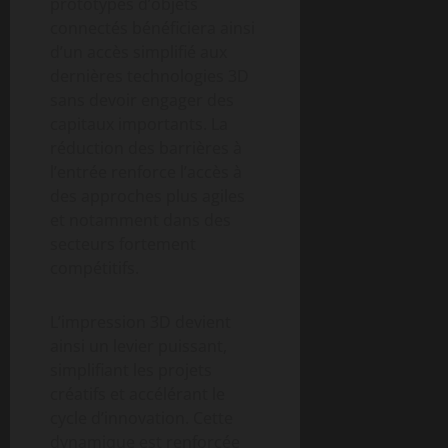
prototypes d’objets
connectés bénéficiera ainsi
d’un accès simplifié aux
dernières technologies 3D
sans devoir engager des
capitaux importants. La
réduction des barrières à
l’entrée renforce l’accès à
des approches plus agiles
et notamment dans des
secteurs fortement
compétitifs.
L’impression 3D devient
ainsi un levier puissant,
simplifiant les projets
créatifs et accélérant le
cycle d’innovation. Cette
dynamique est renforcée