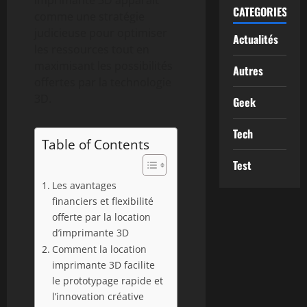
CATEGORIES
comme une stratégie
judicieuse pour optimiser
Actualités
les ressources tout en
maximisant les possibilités
Autres
offertes par la technologie
3D.
Geek
Tech
Table of Contents
Test
Les avantages
financiers et flexibilité
offerte par la location
d’imprimante 3D
Comment la location
imprimante 3D facilite
le prototypage rapide et
l’innovation créative