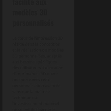
facilité aux
modèles 3D
personnalisés
Le cœur de l’impression 3D
réside dans la conception
et la réalisation de modèles
3D personnalisés, adaptés
aux besoins spécifiques
des utilisateurs. La location
d’imprimantes 3D ouvre
une porte vers cette
personnalisation avancée
sans que la maîtrise
technique ou
l’investissement matériel
ne soient des barrières.