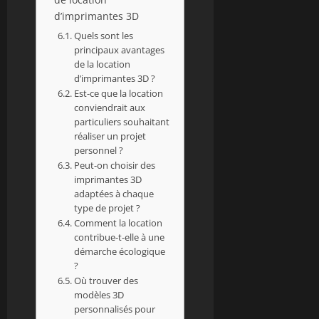
d’imprimantes 3D
Quels sont les
principaux avantages
de la location
d’imprimantes 3D ?
Est-ce que la location
conviendrait aux
particuliers souhaitant
réaliser un projet
personnel ?
Peut-on choisir des
imprimantes 3D
adaptées à chaque
type de projet ?
Comment la location
contribue-t-elle à une
démarche écologique
?
Où trouver des
modèles 3D
personnalisés pour