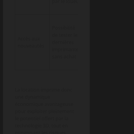
par le loueur
équipements
loués
Un
Possibilité
développeur
de tester les
teste la
Accès aux
dernières
Creality
nouveautés
imprimantes
Falcon
pour
sans achat
évaluer ses
capacités
La location imprime donc
une dynamique
économique avantageuse
pour exploiter pleinement
le potentiel offert par la
technologie 3D, tout en
minimisant les risques