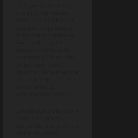
par la possibilité d’essayer
plusieurs imprimantes,
selon leurs spécificités et
capacités, ce qui optimise
le choix technologique en
fonction du projet. Des
solutions comme celles
proposées par le marché
en ligne permettent
désormais de réserver une
imprimante 3D adaptée à
chaque phase du
développement créatif.
L’un des points clés dans la
réussite des projets
créatifs réside aussi dans la
mise en œuvre de