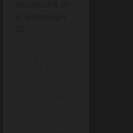
responsable de
la technologie
3D
Au-delà des aspects
financiers et créatifs, la
location imprimante 3D
incarne une démarche
moderne d’innovation
responsable. En évitant la
surproduction et
l’accumulation de matériel,
ce mode d’accès à
l’impression 3D contribue à
réduire l’empreinte
écologique liée à la
fabrication et au recyclage