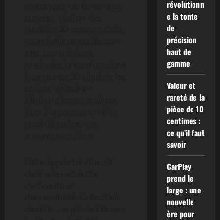
révolutionn
prototyper rapidement un
e la tonte
concept, réaliser des
de
modèles 3D personnalisés,
précision
ou enrichir une collection
haut de
avec des créations
gamme
originales, la location d’une
imprimante 3D simplifie les
Valeur et
projets créatifs en
rareté de la
éliminant les contraintes
pièce de 10
liées à la possession d’un
centimes :
matériel coûteux et
ce qu’il faut
souvent complexe.
savoir
Cette approche s’inscrit
CarPlay
dans une recherche
prend le
d’efficacité et
large : une
d’accessibilité. La location
nouvelle
devient une passerelle vers
ère pour