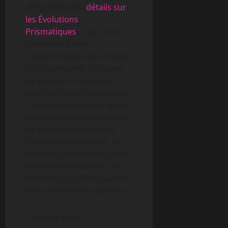
affrontements (
détails sur
les Évolutions
Prismatiques
). Ces cartes
permettent une
transformation plus rapide
et surprenante, obligeant
les joueurs à repenser
leurs tactiques habituelles.
L’importance de bien gérer
ces cartes innovantes dans
les phases stratégiques
s’avère déterminante. Ces
éléments améliorent aussi
la tension des parties, en
offrant un équilibre subtile
entre offensive et défense.
Un autre point