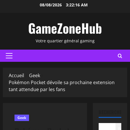
Aller
08/08/2026
3:22:17 AM
au
contenu
GameZoneHub
Votre quartier général gaming
Menu
principal
Accueil
Geek
Pokémon Pocket dévoile sa prochaine extension
tant attendue par les fans
RECHERCHER
Geek
Recher