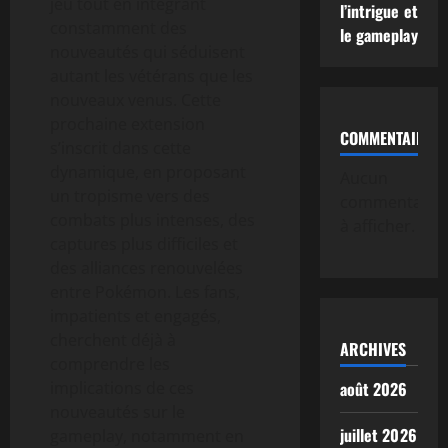
jeu tout en intégrant
l’intrigue et
constamment des
le gameplay
nouveautés qui séduisent
autant les vétérans que les
nouveaux venus. Cette
prochaine extension
COMMENTAIRE
s’inscrit dans cette
dynamique, en proposant
Aucun
un tropisme vers des
commentaire
combats plus intenses, des
à afficher.
captures plus difficiles et
des alliances renouvelées
entre Pokémon. Les fans,
impatients et engagés,
cherchent déjà à
ARCHIVES
comprendre les
implications de ces
août 2026
nouveautés sur le
juillet 2026
gameplay, notamment en