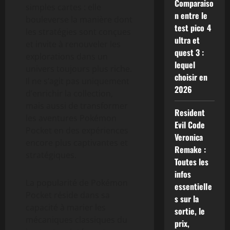
Comparaiso
simples cartes : elle
n entre le
bouleverse la manière dont
test pico 4
les stratégies sont conçues
ultra et
et invite à renouveler les
quest 3 :
explorations dans un
lequel
univers toujours plus riche.
choisir en
Il ne s’agit pas uniquement
2026
d’enrichir la collection,
mais aussi de transformer
Resident
les aventures Pokémon
Evil Code
Pocket en des expériences
Veronica
encore plus captivantes et
Remake :
stratégiques.
Toutes les
infos
La popularité de Pokémon
essentielle
Pocket réside dans sa
s sur la
capacité à marier les
sortie, le
mécaniques classiques du
prix,