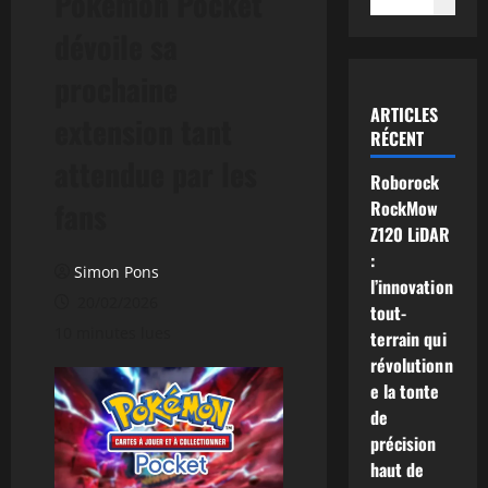
Pokémon Pocket
dévoile sa
prochaine
ARTICLES
extension tant
RÉCENT
attendue par les
Roborock
fans
RockMow
Z120 LiDAR
:
Simon Pons
l’innovation
20/02/2026
tout-
10 minutes lues
terrain qui
révolutionn
e la tonte
de
précision
haut de