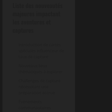
Liste des nouveautés
majeures impactant
les aventures et
captures
Introduction de cartes
spéciales influenceur de
taux de capture
Nouveaux lieux
thématiques à explorer
Challenges de capture
nécessitant une
préparation accrue
Événements
communautaires