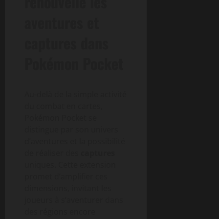
renouvelle les
aventures et
captures dans
Pokémon Pocket
Au-delà de la simple activité
du combat en cartes,
Pokémon Pocket se
distingue par son univers
d’aventures et la possibilité
de réaliser des
captures
uniques. Cette extension
promet d’amplifier ces
dimensions, invitant les
joueurs à s’aventurer dans
des régions encore