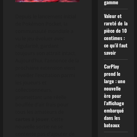
gamme
Valeur et
Depuis le lancement initial
rareté de la
de Pokémon Pocket, la
pièce de 10
communauté mondiale a
centimes :
vu le jeu évoluer avec
ce qu’il faut
régularité, gardant
savoir
toujours son attrait intact.
Aujourd’hui, l’annonce de la
CarPlay
prochaine extension vient
prend le
réveiller l’excitation parmi
large : une
les joueurs et
nouvelle
collectionneurs,
ère pour
promettant une réelle
l’affichage
bouffée d’air frais pour
embarqué
tous les amateurs de
dans les
cartes à jouer
. Cette
bateaux
nouvelle sortie ne se
contente pas d’ajouter de