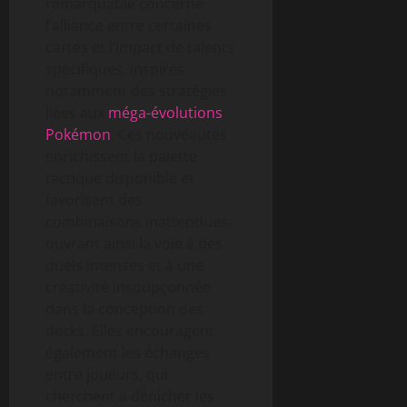
remarquable concerne
l’alliance entre certaines
cartes et l’impact de talents
spécifiques, inspirés
notamment des stratégies
liées aux
méga-évolutions
Pokémon
. Ces nouveautés
enrichissent la palette
tactique disponible et
favorisent des
combinaisons inattendues,
ouvrant ainsi la voie à des
duels intenses et à une
créativité insoupçonnée
dans la conception des
decks. Elles encouragent
également les échanges
entre joueurs, qui
cherchent à dénicher les