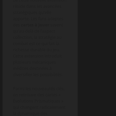
réside dans les avancées
stratégiques qu’elle
apporte. Les fans adeptes
des
cartes à jouer
savent
qu’au-delà de l’aspect
collection, la stratégie au
combat est ce qui fait la
richesse durable du jeu.
Cette extension introduit
plusieurs mécaniques
inédites destinées à
diversifier les possibilités.
Parmi les nouveautés clés,
on retrouve des cartes «
Évolutions Prismatiques »
qui changent radicalement
la dynamique des