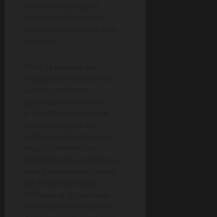
meilleures synergies,
rendant la dimension
collaborative encore plus
présente.
Enfin, la gestion des
ressources au cours des
parties s’annonce
également renouvelée
grâce à l’intégration de
nouvelles règles qui
rythment davantage les
tours et rendent les
décisions plus cruciales. Le
timing devient un facteur
clé, ce qui stimule la
réflexion et le challenge.
Cette extension viserait