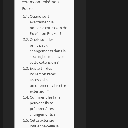
extension Pokémon
Pocket
Quand sort
exactement la
nouvelle extension de
Pokémon Pocket ?
Quels sont les
principaux
changements dans la
stratégie de jeu avec
cette extension ?
Existe-t-il des
Pokémon rares
accessibles
uniquement via cette
extension ?
Comment les fans
peuvent-ils se
préparer à ces
changements ?
Cette extension
influence-t-elle la