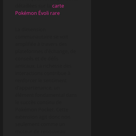
détaillées sur la
carte
Pokémon Évoli rare
.
La dimension
communautaire se voit
amplifiée à travers des
plateformes d’échange, de
conseils et de défis
amicaux. La richesse des
interactions contribue à
renforcer le sentiment
d’appartenance, un
élément fondamental dans
le succès continu de
Pokémon Pocket. Cette
extension agit donc non
seulement comme un
moteur de renouveau