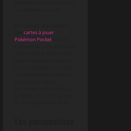
ludique, mais aussi comme
un catalyseur social.
Par ailleurs, la popularité
des
cartes à jouer
Pokémon Pocket
dans le
contexte de cette extension
ouvre aussi le débat sur la
valeur réelle des cartes et
leur authenticité, un sujet
qui mobilise de nombreux
passionnés autour
d’échanges informatifs sur
la vérification de la qualité
et de l’origine des cartes.
Les perspectives