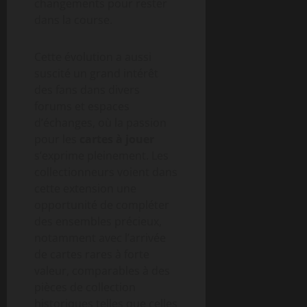
changements pour rester
dans la course.
Cette évolution a aussi
suscité un grand intérêt
des fans dans divers
forums et espaces
d’échanges, où la passion
pour les
cartes à jouer
s’exprime pleinement. Les
collectionneurs voient dans
cette extension une
opportunité de compléter
des ensembles précieux,
notamment avec l’arrivée
de cartes rares à forte
valeur, comparables à des
pièces de collection
historiques telles que celles