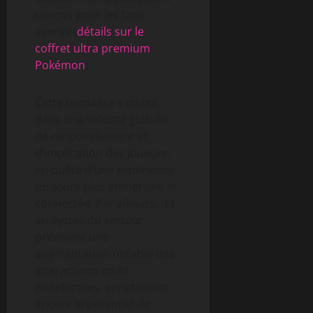
conçus pour les fans
avertis (
détails sur le
coffret ultra premium
Pokémon
).
Cette tendance s’inscrit
dans une volonté globale
de renouvellement et
d’implication des joueurs,
en quête d’une expérience
toujours plus immersive et
connectée. Par ailleurs, les
analystes du secteur
prévoient une
augmentation notable des
interactions multi-
plateformes, enrichissant
encore le potentiel de