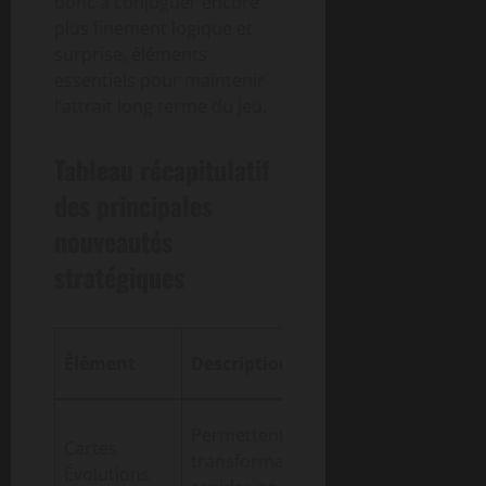
donc à conjuguer encore
plus finement logique et
surprise, éléments
essentiels pour maintenir
l’attrait long terme du jeu.
Tableau récapitulatif
des principales
nouveautés
stratégiques
Impact sur la
Élément
Description
stratégie
Renforcement
Permettent des
Cartes
de l’aspect
transformations
Évolutions
surprise et