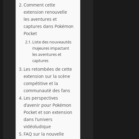
Comment cette
extension renouvelle
les aventures et
captures dans Pokémon
Pocket
Liste des nouveautés
majeures impactant
les aventures et
captures
Les retombées de cette
extension sur la scène
compétitive et la
communauté des fans
Les perspectives
d’avenir pour Pokémon
Pocket et son extension
dans l’univers
vidéoludique
FAQ sur la nouvelle