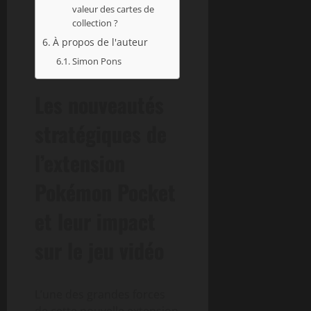
valeur des cartes de
collection ?
À propos de l'auteur
Simon Pons
Les nouveautés
stratégiques de
l’extension
Pokémon Pocket
et leur impact
sur le jeu vidéo
L’une des grandes forces
de cette nouvelle extension