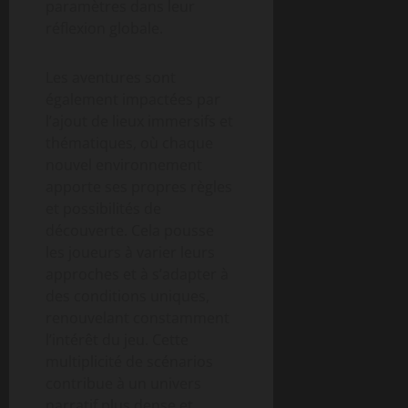
paramètres dans leur
réflexion globale.
Les aventures sont
également impactées par
l’ajout de lieux immersifs et
thématiques, où chaque
nouvel environnement
apporte ses propres règles
et possibilités de
découverte. Cela pousse
les joueurs à varier leurs
approches et à s’adapter à
des conditions uniques,
renouvelant constamment
l’intérêt du jeu. Cette
multiplicité de scénarios
contribue à un univers
narratif plus dense et