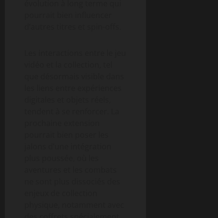
évolution à long terme qui
pourrait bien influencer
d’autres titres et spin-offs.
Les interactions entre le jeu
vidéo et la collection, tel
que désormais visible dans
les liens entre expériences
digitales et objets réels,
tendent à se renforcer. La
prochaine extension
pourrait bien poser les
jalons d’une intégration
plus poussée, où les
aventures et les combats
ne sont plus dissociés des
enjeux de collection
physique, notamment avec
des coffrets spécialement