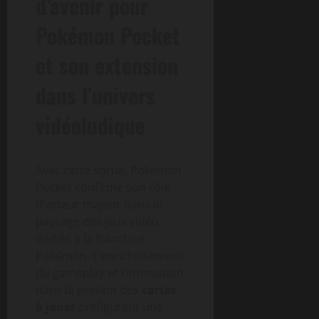
d’avenir pour
Pokémon Pocket
et son extension
dans l’univers
vidéoludique
Avec cette sortie, Pokémon
Pocket confirme son rôle
d’acteur majeur dans le
paysage des jeux vidéo
dédiés à la franchise
Pokémon. L’enrichissement
du gameplay et l’innovation
dans la gestion des
cartes
à jouer
préfigurent une