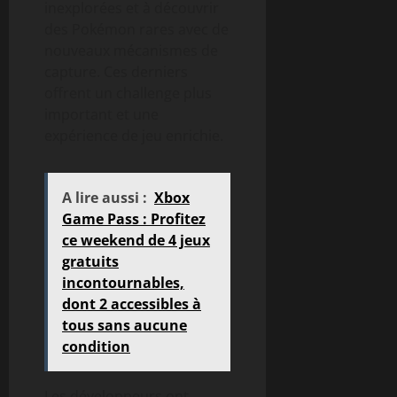
inexplorées et à découvrir
des Pokémon rares avec de
nouveaux mécanismes de
capture. Ces derniers
offrent un challenge plus
important et une
expérience de jeu enrichie.
A lire aussi :
Xbox
Game Pass : Profitez
ce weekend de 4 jeux
gratuits
incontournables,
dont 2 accessibles à
tous sans aucune
condition
Les développeurs ont