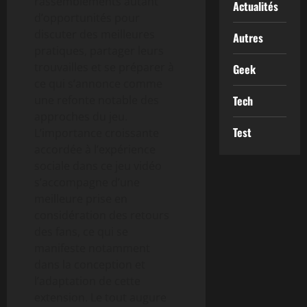
rassemblements autant
Actualités
d’opportunités pour
discuter des meilleures
Autres
pratiques, partager leurs
trouvailles et se préparer à
Geek
ce qui s’annonce comme
une refonte notable des
Tech
approches du jeu.
Test
L’importance croissante
accordée à l’expérience
sociale dans ce jeu vidéo
s’accompagne d’une
meilleure prise en
considération des retours
des fans, ce qui se
manifeste notamment
dans la conception et
l’adaptation de cette
extension. Le tout augure