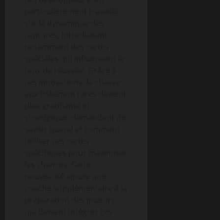
particulièrement travaillé
sur la dynamique des
captures, introduisant
notamment des cartes
spéciales qui influencent le
taux de réussite. Grâce à
ces innovations, la chasse
aux Pokémon rares devient
plus gratifiante et
stratégique, demandant de
savoir quand et comment
utiliser ces cartes
spécifiques pour maximiser
les chances. Cette
nouveauté ajoute une
couche supplémentaire à la
préparation des joueurs,
qui doivent intégrer ces