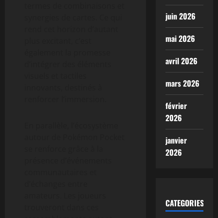
termes de combinaisons et
juin 2026
synergies de cartes. Ce qui
rend cet horizon d’autant
mai 2026
plus excitant, c’est
également la promesse
avril 2026
d’intégrer des éléments
visuels et tactiles
mars 2026
innovants, destinés à
renforcer l’immersion.
février
2026
En parallèle, l’écosystème
autour de Pokémon Pocket
janvier
se renforce grâce à la
2026
présence d’événements
communautaires et
d’échanges entre
amateurs. Les joueurs
CATEGORIES
trouveront dans ces