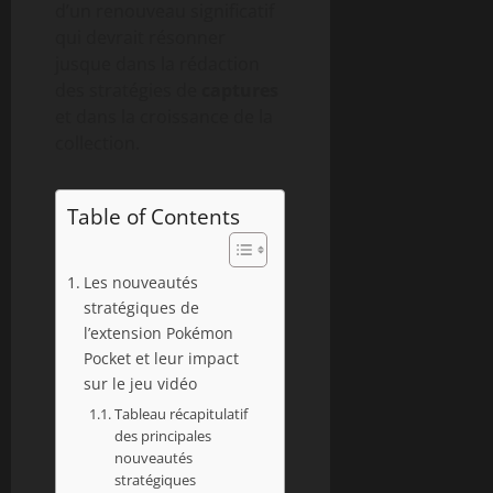
d’un renouveau significatif
qui devrait résonner
jusque dans la rédaction
des stratégies de
captures
et dans la croissance de la
collection.
Table of Contents
Les nouveautés
stratégiques de
l’extension Pokémon
Pocket et leur impact
sur le jeu vidéo
Tableau récapitulatif
des principales
nouveautés
stratégiques