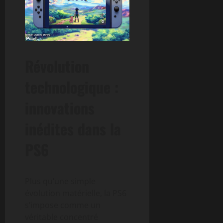
Révolution
technologique :
innovations
inédites dans la
PS6
Plus qu’une simple
évolution matérielle, la PS6
s’impose comme un
véritable concentré