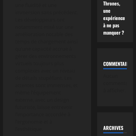
Thrones,
une fluidité et une
une
immersion sans précédent.
expérience
Les développeurs ont
à ne pas
notamment misé sur une
manquer ?
amélioration notable des
temps de chargement ainsi
qu’une capacité accrue à
gérer des environnements
virtuels toujours plus
COMMENTAIRE
complexes avec un niveau
Aucun
de détails stupéfiant. Les
commentaire
attentes sont immenses, et
à afficher.
même l’équipement
externe, avec un design
futuriste, laisse entrevoir
l’importance accordée à
l’ergonomie et à
ARCHIVES
l’esthétique.