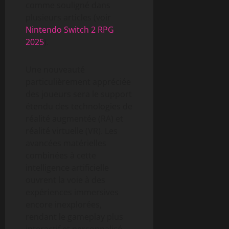
comme souligné dans
plusieurs articles (voir
Nintendo Switch 2 RPG
2025
).
Une nouveauté
particulièrement appréciée
des joueurs sera le support
étendu des technologies de
réalité augmentée (RA) et
réalité virtuelle (VR). Les
avancées matérielles
combinées à cette
intelligence artificielle
ouvrent la voie à des
expériences immersives
encore inexplorées,
rendant le gameplay plus
interactif et personnalisé.