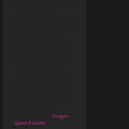
La console verra également
un enrichissement
important des technologies
audio spatiales, permettant
une immersion sonore
immersive et
directionnelle. Ce réalisme
sonore contribue
grandement à l’expérience
utilisateur, notamment
dans des titres exigeants
en termes d’ambiance et
de précision, comme ce
que l’on retrouve dans des
jeux de rôle complexes (cf.
guide et conseils
disponibles dans
Dragon
Quest 8 Guide
).