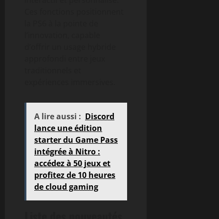
Ces fonctions positionnent
la PS6 à la pointe de
l’innovation, capable
d’offrir un usage hybride
approfondi entre jeux
traditionnels et
expériences immersives.
A lire aussi :
Discord
lance une édition
starter du Game Pass
intégrée à Nitro :
accédez à 50 jeux et
profitez de 10 heures
de cloud gaming
Liste des nouveautés