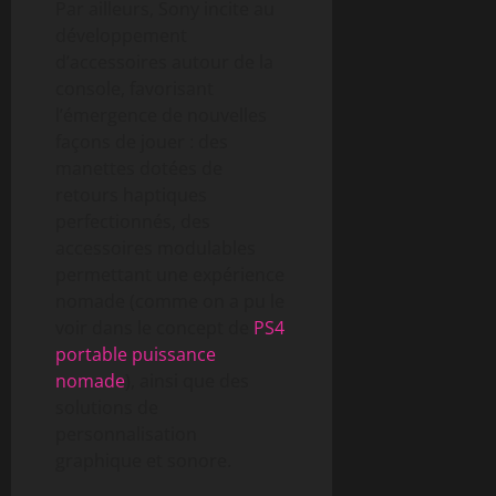
Par ailleurs, Sony incite au
développement
d’accessoires autour de la
console, favorisant
l’émergence de nouvelles
façons de jouer : des
manettes dotées de
retours haptiques
perfectionnés, des
accessoires modulables
permettant une expérience
nomade (comme on a pu le
voir dans le concept de
PS4
portable puissance
nomade
), ainsi que des
solutions de
personnalisation
graphique et sonore.