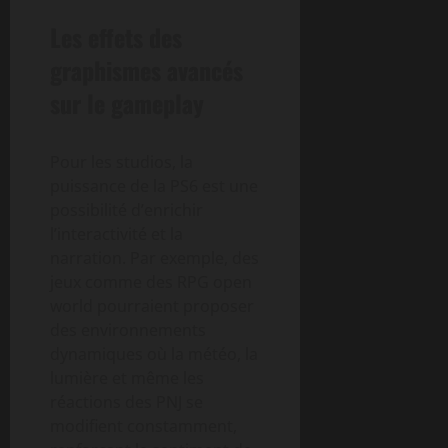
Les effets des
graphismes avancés
sur le gameplay
Pour les studios, la
puissance de la PS6 est une
possibilité d’enrichir
l’interactivité et la
narration. Par exemple, des
jeux comme des RPG open
world pourraient proposer
des environnements
dynamiques où la météo, la
lumière et même les
réactions des PNJ se
modifient constamment,