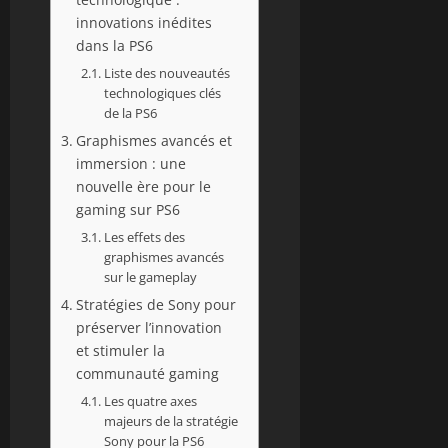
innovations inédites
dans la PS6
Liste des nouveautés
technologiques clés
de la PS6
Graphismes avancés et
immersion : une
nouvelle ère pour le
gaming sur PS6
Les effets des
graphismes avancés
sur le gameplay
Stratégies de Sony pour
préserver l’innovation
et stimuler la
communauté gaming
Les quatre axes
majeurs de la stratégie
Sony pour la PS6