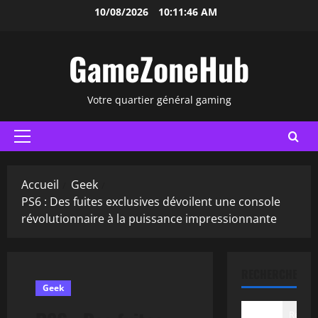
Aller
10/08/2026
10:11:47 AM
au
contenu
GameZoneHub
Votre quartier général gaming
Menu
principal
Accueil
Geek
PS6 : Des fuites exclusives dévoilent une console
révolutionnaire à la puissance impressionnante
RECHERCHER
Geek
Recher