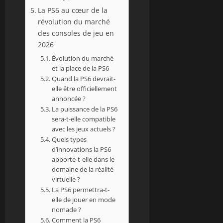
La PS6 au cœur de la
révolution du marché
des consoles de jeu en
2026
Évolution du marché
et la place de la PS6
Quand la PS6 devrait-
elle être officiellement
annoncée ?
La puissance de la PS6
sera-t-elle compatible
avec les jeux actuels ?
Quels types
d’innovations la PS6
apporte-t-elle dans le
domaine de la réalité
virtuelle ?
La PS6 permettra-t-
elle de jouer en mode
nomade ?
Comment la PS6