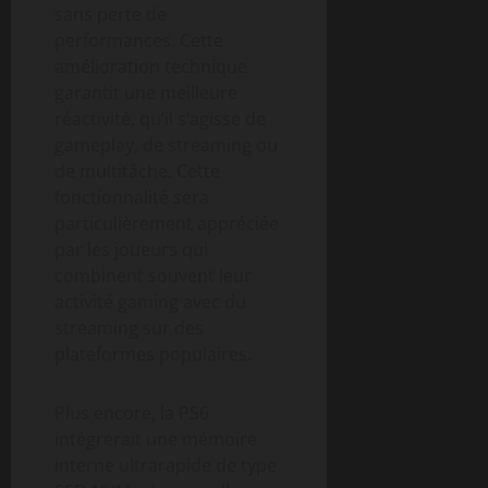
sans perte de
performances. Cette
amélioration technique
garantit une meilleure
réactivité, qu’il s’agisse de
gameplay, de streaming ou
de multitâche. Cette
fonctionnalité sera
particulièrement appréciée
par les joueurs qui
combinent souvent leur
activité gaming avec du
streaming sur des
plateformes populaires.
Plus encore, la PS6
intégrerait une mémoire
interne ultrarapide de type