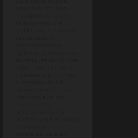
SSD NVMe de nouvelle
génération, réduisant
drastiquement les temps
de chargement, une
problématique récurrente
dans le passé. Ce
composant favorise
également la compression
en temps réel des données,
augmentant la fluidité des
transitions et la continuité
du gameplay. De fait,
l’immersion ne sera plus
interrompue par des
pauses ou des
ralentissements, une
révolution pour les adeptes
d’environnements
immersifs et détaillés.