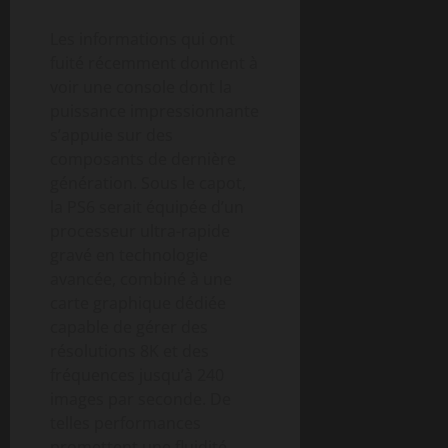
Les informations qui ont
fuité récemment donnent à
voir une console dont la
puissance impressionnante
s’appuie sur des
composants de dernière
génération. Sous le capot,
la PS6 serait équipée d’un
processeur ultra-rapide
gravé en technologie
avancée, combiné à une
carte graphique dédiée
capable de gérer des
résolutions 8K et des
fréquences jusqu’à 240
images par seconde. De
telles performances
promettent une fluidité