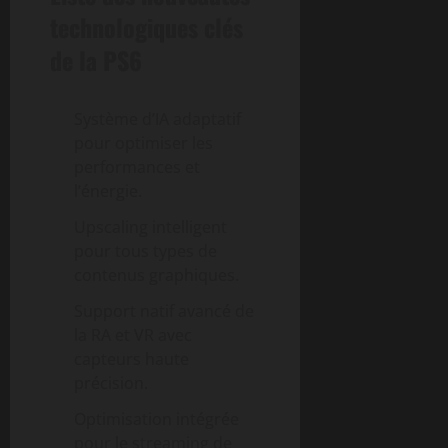
technologiques clés
de la PS6
Système d’IA adaptatif
pour optimiser les
performances et
l’énergie.
Upscaling intelligent
pour tous types de
contenus graphiques.
Support natif avancé de
la RA et VR avec
capteurs haute
précision.
Optimisation intégrée
pour le streaming de