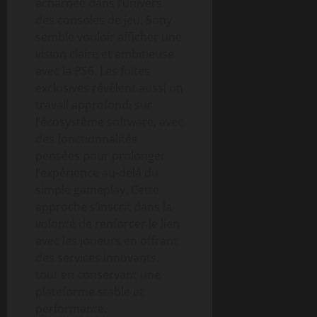
acharnée dans l’univers
des consoles de jeu, Sony
semble vouloir afficher une
vision claire et ambitieuse
avec la PS6. Les fuites
exclusives révèlent aussi un
travail approfondi sur
l’écosystème software, avec
des fonctionnalités
pensées pour prolonger
l’expérience au-delà du
simple gameplay. Cette
approche s’inscrit dans la
volonté de renforcer le lien
avec les joueurs en offrant
des services innovants,
tout en conservant une
plateforme stable et
performante.