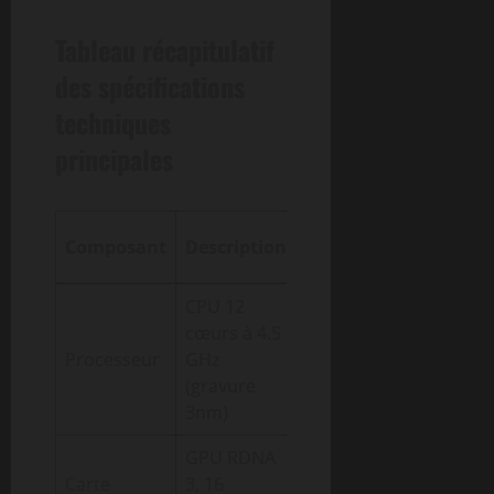
Tableau récapitulatif
des spécifications
techniques
principales
Impact sur
Composant
Description
le gaming
CPU 12
Exécution
cœurs à 4.5
rapide et
Processeur
GHz
multitâche
(gravure
efficace
3nm)
GPU RDNA
Graphismes
Carte
3, 16