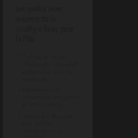
Les quatre axes
majeurs de la
stratégie Sony pour
la PS6
Exclusivités de jeux
développés in-house et
partenariats avec des
studios tiers.
Optimisation du
streaming et intégration
du cloud gaming.
Accessoires innovants
pour enrichir
l’immersion et la
mobilité.