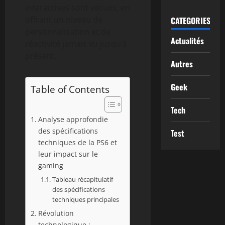
interactives sont vécues, en
offrant un niveau de
CATEGORIES
personnalisation et de
Actualités
réactivité jamais vu jusqu’à
présent.
Autres
Geek
Table of Contents
Tech
Analyse approfondie
des spécifications
Test
techniques de la PS6 et
leur impact sur le
gaming
Tableau récapitulatif
des spécifications
techniques principales
Révolution
technologique :