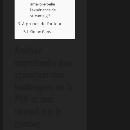
améliore-t-elle
l’expérience de
streaming ?
À propos de l'auteur
Simon Pons
Analyse
approfondie des
spécifications
techniques de la
PS6 et leur
impact sur le
gaming