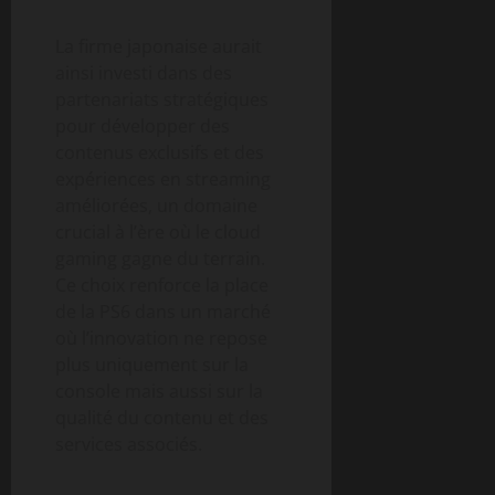
La firme japonaise aurait
ainsi investi dans des
partenariats stratégiques
pour développer des
contenus exclusifs et des
expériences en streaming
améliorées, un domaine
crucial à l’ère où le cloud
gaming gagne du terrain.
Ce choix renforce la place
de la PS6 dans un marché
où l’innovation ne repose
plus uniquement sur la
console mais aussi sur la
qualité du contenu et des
services associés.