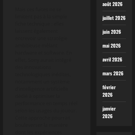
août 2026
Mais ces fuites ne se
limitent pas à la simple
juillet 2026
fiche technique : elles
laissent également
juin 2026
entrevoir une stratégie
mai 2026
ambitieuse mêlant
hardware et software. En
avril 2026
effet, Sony aurait intégré
des innovations
mars 2026
technologiques inédites,
notamment un système
février
d’intelligence artificielle
2026
dédié à optimiser la
performance en temps réel
janvier
selon les usages du joueur.
2026
Cette approche pourrait
bouleverser la manière
dont les expériences