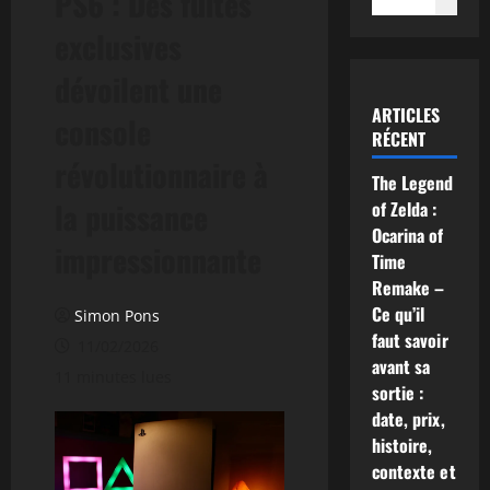
PS6 : Des fuites
exclusives
dévoilent une
ARTICLES
console
RÉCENT
révolutionnaire à
The Legend
la puissance
of Zelda :
Ocarina of
impressionnante
Time
Remake –
Ce qu’il
Simon Pons
faut savoir
11/02/2026
avant sa
11 minutes lues
sortie :
date, prix,
histoire,
contexte et