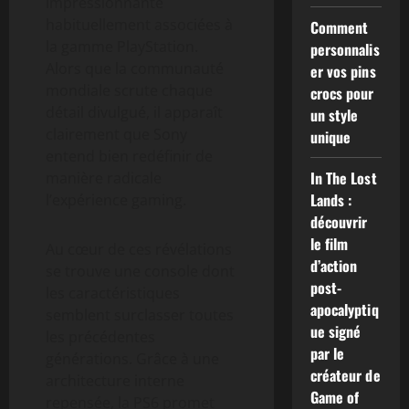
impressionnante
habituellement associées à
Comment
la gamme PlayStation.
personnalis
Alors que la communauté
er vos pins
mondiale scrute chaque
crocs pour
détail divulgué, il apparaît
un style
clairement que Sony
unique
entend bien redéfinir de
In The Lost
manière radicale
Lands :
l’expérience gaming.
découvrir
le film
Au cœur de ces révélations
d’action
se trouve une console dont
post-
les caractéristiques
apocalyptiq
semblent surclasser toutes
ue signé
les précédentes
par le
générations. Grâce à une
créateur de
architecture interne
Game of
repensée, la PS6 promet