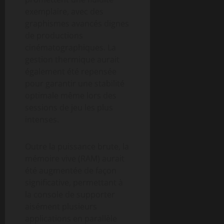
exemplaire, avec des
graphismes avancés dignes
de productions
cinématographiques. La
gestion thermique aurait
également été repensée
pour garantir une stabilité
optimale même lors des
sessions de jeu les plus
intenses.
Outre la puissance brute, la
mémoire vive (RAM) aurait
été augmentée de façon
significative, permettant à
la console de supporter
aisément plusieurs
applications en parallèle