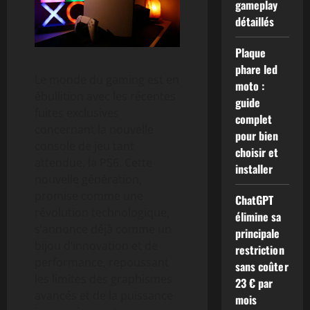
gameplay
détaillés
Plaque
phare led
Le monde du gaming est en
moto :
ébullition avec les récentes
guide
fuites exclusives
complet
concernant la nouvelle
pour bien
console de jeu tant
choisir et
attendue, la PS6. Cette
installer
nouvelle génération,
promise comme une
ChatGPT
révolution technologique,
élimine sa
s’annonce déjà comme un
principale
bijou d’innovation et de
restriction
performance, repoussant
sans coûter
les limites des graphismes
23 € par
avancés et de la puissance
mois