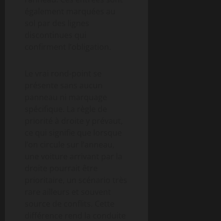
également marquées au
sol par des lignes
discontinues qui
confirment l’obligation.
Le vrai rond-point se
présente sans aucun
panneau ni marquage
spécifique. La règle de
priorité à droite y prévaut,
ce qui signifie que lorsque
l’on circule sur l’anneau,
une voiture arrivant par la
droite pourrait être
prioritaire, un scénario très
rare ailleurs et souvent
source de conflits. Cette
différence rend la conduite