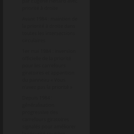
par Eugène Hénard avec
priorité à droite
Avant 1984 : maintien de
la priorité à droite dans
toutes les intersections
circulaires
1er mai 1984 : inversion
officielle de la priorité
pour les carrefours
giratoires et apparition
du panneau « Vous
n’avez pas la priorité »
Depuis 1984 :
généralisation
progressive des
carrefours giratoires
signalés pour améliorer
la sécurité routière