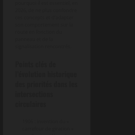
pourquoi il est essentiel, en
2026, de ne plus confondre
ces concepts et d’adapter
son comportement sur la
route en fonction du
panneau et de la
signalisation rencontrés.
Points clés de
l’évolution historique
des priorités dans les
intersections
circulaires
1906 : invention du «
carrefour de giration »