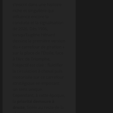
s’inscrit dans une histoire
riche et singulière qui
influence encore la
conduite et la signalisation
de 2026. Dès 1906,
lorsqu’Eugène Hénard
dessine la première version
du « carrefour de giration »
sur la place de l’Étoile, face
à l’Arc de Triomphe,
l’objectif est clair : fluidifier
la circulation à cheval puis
motorisée sur ce carrefour
stratégique en imposant
un sens unique.
Cependant, à cette époque,
la
priorité demeure à
droite
, fidèle au reste de la