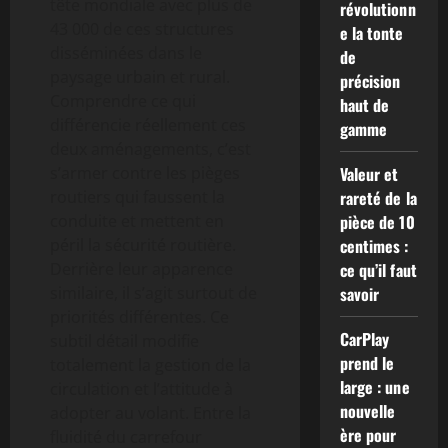
tête mondiale avec plus de
révolutionn
43 000 de ces structures
e la tonte
disséminées dans le
de
paysage urbain et rural.
précision
Comprendre ce qui
haut de
différencie réellement ces
gamme
deux aménagements, c’est
s’armer contre les pièges
Valeur et
routiers qui faussent la
rareté de la
conduite et mettent en
pièce de 10
péril la sécurité routière.
centimes :
Derrière leur apparence
ce qu’il faut
similaire, il s’agit surtout de
savoir
priorités différentes. Ce
CarPlay
subtil détail modifie
prend le
totalement la gestion de la
large : une
circulation et l’attitude à
nouvelle
adopter au volant. Entre la
ère pour
fluidité du carrefour