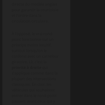
directe du modèle anglais
pour garantir la courtoisie
et l’ordre dans la
circulation circulaire.
À l’opposé, le vrai rond-
point fonctionne sur un
principe moins intuitif,
surtout lorsqu’on le
confond avec un carrefour
giratoire. Là, c’est la
priorité à droite
qui
s’applique comme dans la
plupart des intersections
classiques. En clair, les
véhicules qui souhaitent
entrer dans le rond-point
passent avant ceux qui y