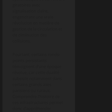
giratoires avec
signalisation claire,
engendrant une vraie
révolution en matière de
gestion de la circulation et
de diminution des
collisions.
Pourtant, certains ronds-
points persistants
témoignent d’une époque
révolue, car cette dualité
subsiste notamment dans
certains grands axes
parisiens ou ruraux.
Comprendre l’histoire de
ces infrastructures permet
donc d’appréhender