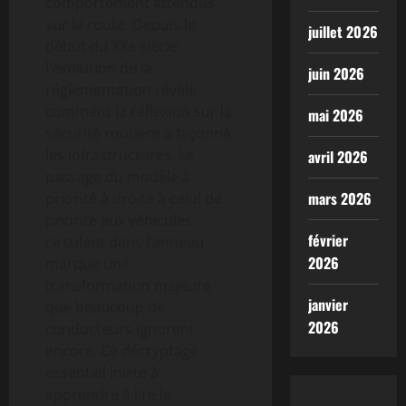
comportement attendus
sur la route. Depuis le
juillet 2026
début du XXe siècle,
l’évolution de la
juin 2026
réglementation révèle
comment la réflexion sur la
mai 2026
sécurité routière a façonné
les infrastructures. Le
avril 2026
passage du modèle à
mars 2026
priorité à droite à celui de
priorité aux véhicules
février
circulant dans l’anneau
2026
marque une
transformation majeure
janvier
que beaucoup de
2026
conducteurs ignorent
encore. Ce décryptage
essentiel invite à
apprendre à lire la