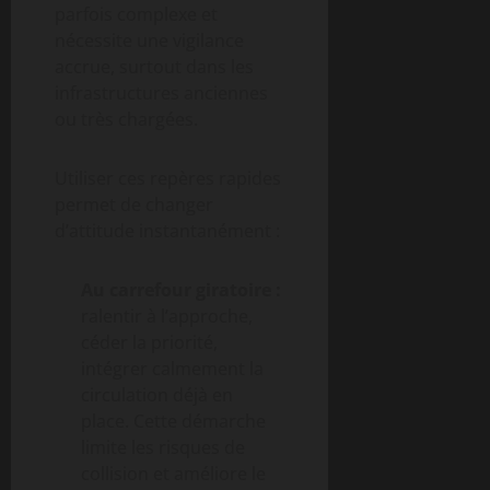
parfois complexe et
nécessite une vigilance
accrue, surtout dans les
infrastructures anciennes
ou très chargées.
Utiliser ces repères rapides
permet de changer
d’attitude instantanément :
Au carrefour giratoire :
ralentir à l’approche,
céder la priorité,
intégrer calmement la
circulation déjà en
place. Cette démarche
limite les risques de
collision et améliore le