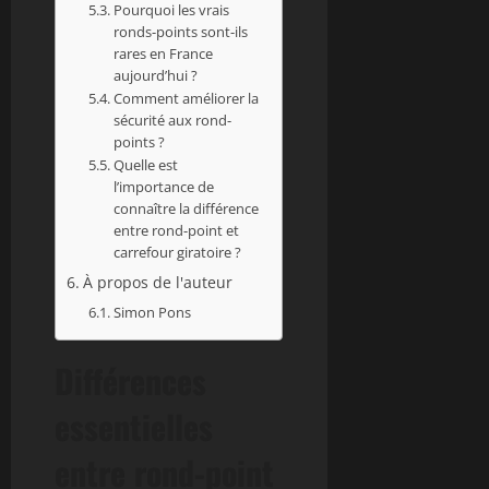
Pourquoi les vrais
ronds-points sont-ils
rares en France
aujourd’hui ?
Comment améliorer la
sécurité aux rond-
points ?
Quelle est
l’importance de
connaître la différence
entre rond-point et
carrefour giratoire ?
À propos de l'auteur
Simon Pons
Différences
essentielles
entre rond-point