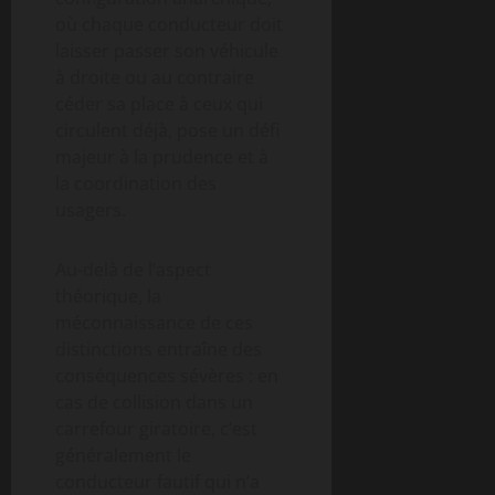
où chaque conducteur doit
laisser passer son véhicule
à droite ou au contraire
céder sa place à ceux qui
circulent déjà, pose un défi
majeur à la prudence et à
la coordination des
usagers.
Au-delà de l’aspect
théorique, la
méconnaissance de ces
distinctions entraîne des
conséquences sévères : en
cas de collision dans un
carrefour giratoire, c’est
généralement le
conducteur fautif qui n’a