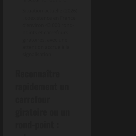
Situation actuelle (2026)
: coexistence en France
d’environ 43 000 rond-
points et carrefours
giratoires, avec une
attention accrue à la
signalisation
Reconnaître
rapidement un
carrefour
giratoire ou un
rond-point :