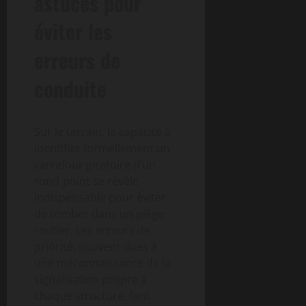
astuces pour
éviter les
erreurs de
conduite
Sur le terrain, la capacité à
identifier formellement un
carrefour giratoire d’un
rond-point se révèle
indispensable pour éviter
de tomber dans un piège
routier. Les erreurs de
priorité, souvent dues à
une méconnaissance de la
signalisation propre à
chaque structure, font