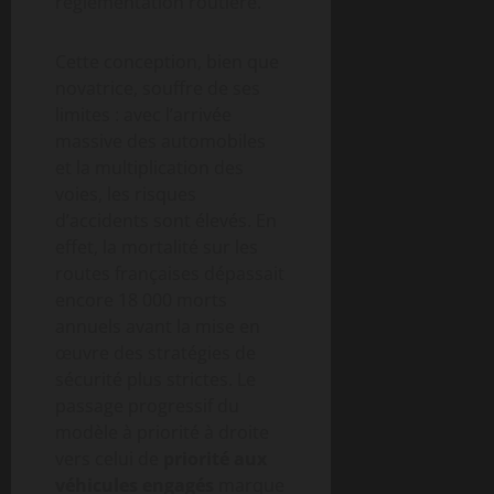
réglementation routière.
Cette conception, bien que
novatrice, souffre de ses
limites : avec l’arrivée
massive des automobiles
et la multiplication des
voies, les risques
d’accidents sont élevés. En
effet, la mortalité sur les
routes françaises dépassait
encore 18 000 morts
annuels avant la mise en
œuvre des stratégies de
sécurité plus strictes. Le
passage progressif du
modèle à priorité à droite
vers celui de
priorité aux
véhicules engagés
marque