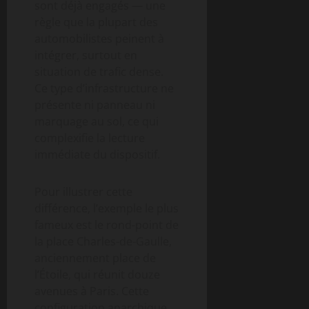
sont déjà engagés — une
règle que la plupart des
automobilistes peinent à
intégrer, surtout en
situation de trafic dense.
Ce type d’infrastructure ne
présente ni panneau ni
marquage au sol, ce qui
complexifie la lecture
immédiate du dispositif.
Pour illustrer cette
différence, l’exemple le plus
fameux est le rond-point de
la place Charles-de-Gaulle,
anciennement place de
l’Étoile, qui réunit douze
avenues à Paris. Cette
configuration anarchique,