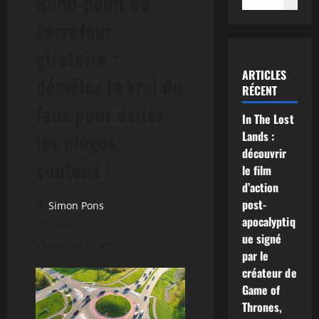
Rond-point ou
carrefour
giratoire :
ARTICLES
démêlez le vrai du
RÉCENT
faux pour éviter
In The Lost
les pièges
Lands :
découvrir
coûteux !
le film
d’action
post-
Simon Pons
apocalyptiq
16/06/2026
ue signé
13 minutes lues
par le
créateur de
Game of
Thrones,