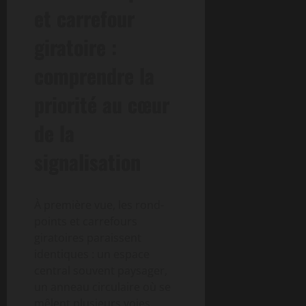
et carrefour
giratoire :
comprendre la
priorité au cœur
de la
signalisation
À première vue, les rond-
points et carrefours
giratoires paraissent
identiques : un espace
central souvent paysager,
un anneau circulaire où se
mêlent plusieurs voies