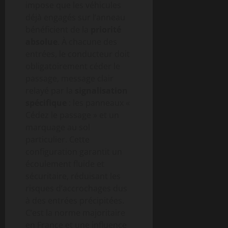
impose que les véhicules
déjà engagés sur l’anneau
bénéficient de la
priorité
absolue
. À chacune des
entrées, le conducteur doit
obligatoirement céder le
passage, message clair
relayé par la
signalisation
spécifique
: les panneaux «
Cédez le passage » et un
marquage au sol
particulier. Cette
configuration garantit un
écoulement fluide et
sécuritaire, réduisant les
risques d’accrochages dus
à des entrées précipitées.
C’est la norme majoritaire
en France et une influence