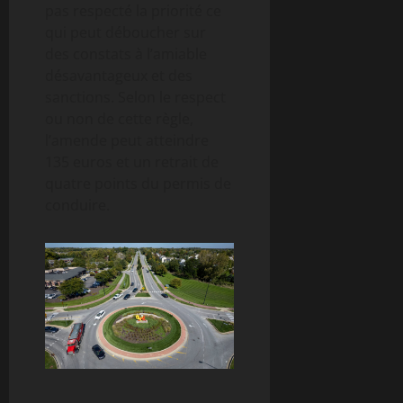
pas respecté la priorité ce
qui peut déboucher sur
des constats à l’amiable
désavantageux et des
sanctions. Selon le respect
ou non de cette règle,
l’amende peut atteindre
135 euros et un retrait de
quatre points du permis de
conduire.