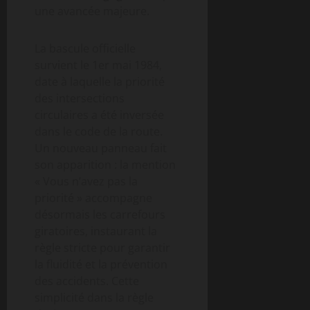
une avancée majeure.
La bascule officielle
survient le 1er mai 1984,
date à laquelle la priorité
des intersections
circulaires a été inversée
dans le code de la route.
Un nouveau panneau fait
son apparition : la mention
« Vous n’avez pas la
priorité » accompagne
désormais les carrefours
giratoires, instaurant la
règle stricte pour garantir
la fluidité et la prévention
des accidents. Cette
simplicité dans la règle