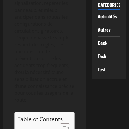
signalisation, repérer les
CATEGORIES
panneaux, et mieux
Actualités
anticiper dans toutes les
configurations de
Autres
circulations giratoires.
L’enjeu dépasse le simple
Geek
respect des règles, c’est
une question de
Tech
prévention contre les
accidents trop fréquents,
Test
d’où la nécessité d’une
sensibilisation accrue et
d’une connaissance précise
pour tous les usagers de la
route.
Table of Contents