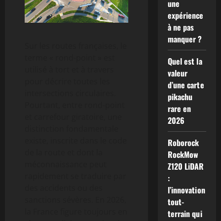
une
expérience
à ne pas
manquer ?
Sur les routes françaises, le
terme « rond-point » est
Quel est la
utilisé à tort et à travers
valeur
pour décrire toutes les
d’une carte
intersections circulaires.
pikachu
Pourtant, entre rond-point
rare en
et carrefour giratoire, une
2026
distinction fondamentale
existe, inscrite dans le code
Roborock
de la route et dont la
RockMow
méconnaissance peut
Z120 LiDAR
rapidement se traduire par
:
des accidents ou des
l’innovation
sanctions sévères. En 2026,
tout-
la France figure toujours en
terrain qui