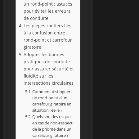
un rond-point : astuces
pour éviter les erreurs
de conduite
Les pièges routiers liés
à la confusion entre
rond-point et carrefour
giratoire
Adopter les bonnes
pratiques de conduite
pour assurer sécurité et
fluidité sur les
intersections circulaires
Comment distinguer
un rond-point d’un
carrefour giratoire en
situation réelle ?
Quels sont les risques
en cas de non-respect
de la priorité dans un
carrefour giratoire ?