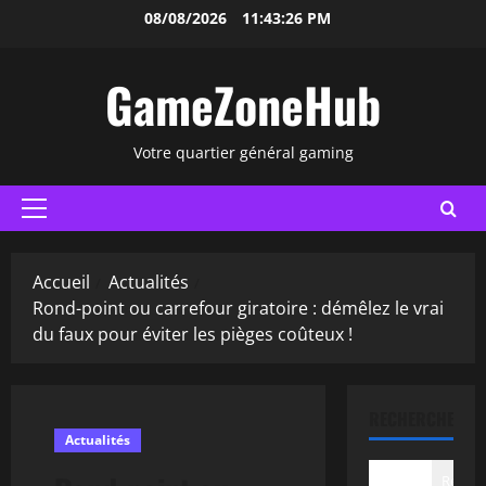
Aller
08/08/2026
11:43:27 PM
au
contenu
GameZoneHub
Votre quartier général gaming
Menu
principal
Accueil
Actualités
Rond-point ou carrefour giratoire : démêlez le vrai
du faux pour éviter les pièges coûteux !
RECHERCHER
Actualités
Recher