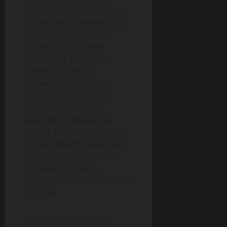
d’accès et de sortie, le tout
en circulation inverse aux
aiguilles d’une montre.
Toutefois, sous cette
apparence similaire se
cache la clé de leur
distinction : la règle de
priorité. Ce critère est
décisif en matière de
sécurité routière et de
fluidité du trafic, et c’est ce
qui conditionne aussi bien
les comportements des
conducteurs que la
compréhension du code de
la route.
Le carrefour giratoire