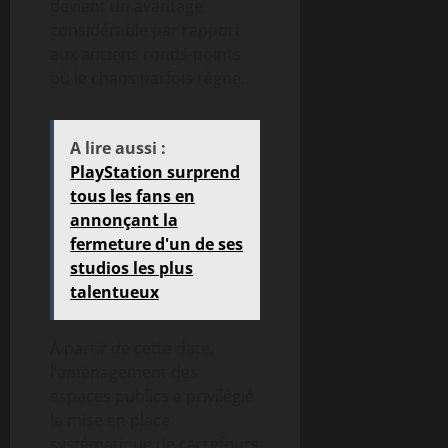
devient un avantage
considérable par rapport
aux anciens ronds-points
où le chaos parfois règne.
A lire aussi :
PlayStation surprend
tous les fans en
annonçant la
fermeture d'un de ses
studios les plus
talentueux
À partir de cette date,
l’aménagement des
espaces publics a privilégié
la mise en place
systématique de carrefours