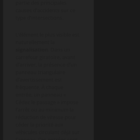
partie des principales
causes d’accidents sur ce
type d’intersections.
L’élément le plus visible est
naturellement la
signalisation
. Dans un
carrefour giratoire, avant
d’arriver, la présence d’un
panneau triangulaire
d’avertissement est
fréquente. À chaque
entrée, un panneau «
Cédez le passage » impose
l’arrêt ou au minimum la
réduction de vitesse pour
céder la priorité aux
véhicules circulant déjà sur
l’anneau. Ces entrées sont