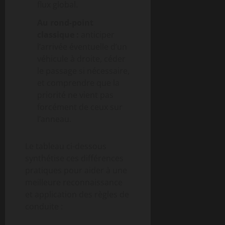
flux global.
Au rond-point
classique :
anticiper
l’arrivée éventuelle d’un
véhicule à droite, céder
le passage si nécessaire,
et comprendre que la
priorité ne vient pas
forcément de ceux sur
l’anneau.
Le tableau ci-dessous
synthétise ces différences
pratiques pour aider à une
meilleure reconnaissance
et application des règles de
conduite :