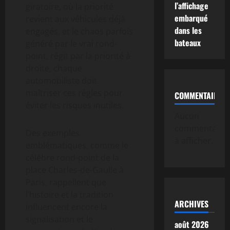
l’affichage
giratoire, où la priorité
embarqué
revient aux véhicules déjà
dans les
engagés, et le chaos parfois
bateaux
généré par le vrai rond-
point, régit par la priorité à
droite, chaque
automobiliste doit
maîtriser ces règles pour
COMMENTAIRE
éviter les risques inutiles.
Aucun
commentaire
Des exemples
à afficher.
emblématiques, comme le
célèbre rond-point de la
place Charles-de-Gaulle à
Paris, rappellent que
l’histoire et la tradition
ARCHIVES
influencent encore la
signalisation et le
août 2026