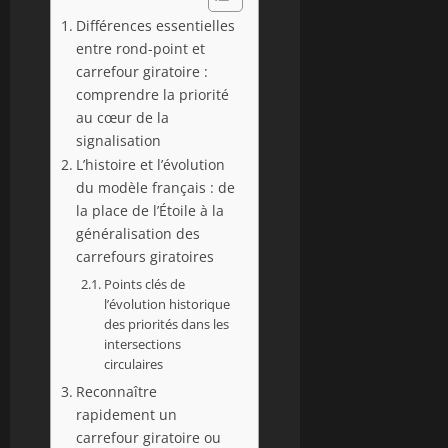
Différences essentielles
entre rond-point et
carrefour giratoire :
comprendre la priorité
au cœur de la
signalisation
L’histoire et l’évolution
du modèle français : de
la place de l’Étoile à la
généralisation des
carrefours giratoires
Points clés de
l’évolution historique
des priorités dans les
intersections
circulaires
Reconnaître
rapidement un
carrefour giratoire ou