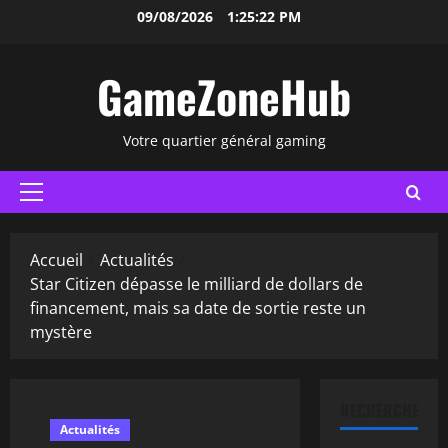
Aller
09/08/2026
1:25:23 PM
au
contenu
GameZoneHub
Votre quartier général gaming
Menu
principal
Accueil
Actualités
Star Citizen dépasse le milliard de dollars de
financement, mais sa date de sortie reste un
mystère
RECHERCHER
Actualités