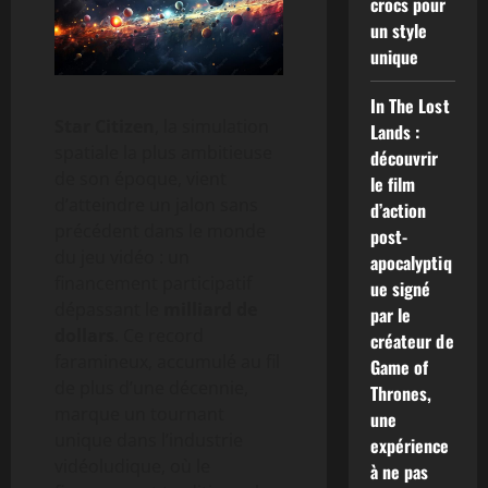
crocs pour
un style
unique
In The Lost
Star Citizen
, la simulation
Lands :
spatiale la plus ambitieuse
découvrir
de son époque, vient
le film
d’atteindre un jalon sans
d’action
précédent dans le monde
post-
du jeu vidéo : un
apocalyptiq
financement participatif
ue signé
dépassant le
milliard de
par le
dollars
. Ce record
créateur de
faramineux, accumulé au fil
Game of
de plus d’une décennie,
Thrones,
marque un tournant
une
unique dans l’industrie
expérience
vidéoludique, où le
à ne pas