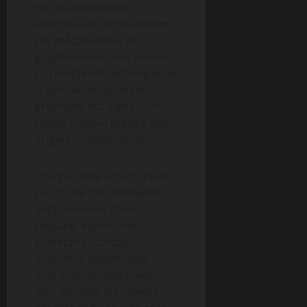
ne cesse d’évoluer,
enrichissant constamment
ses mécanismes, ses
graphismes et son univers.
La complexité technique de
la simulation spatiale
proposée est digne d’un
studio triple-A malgré son
origine indépendante.
Chaque mise à jour ajoute
son lot de fonctionnalités :
déplacements dans
l’espace, exploration
planétaire, combats,
économie dynamique,
interactions multijoueur,
etc., formant un univers