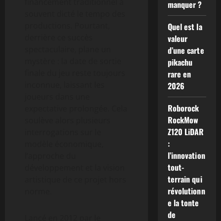
financement traditionnel a
manquer ?
souvent dicté le tempo des
productions. Pourtant,
Quel est la
derrière ce succès
valeur
spectaculaire, plane un
d’une carte
mystère : la date de sortie
pikachu
finale du jeu reste toujours
rare en
inconnue, laissant les
2026
joueurs dans une
Roborock
expectative prolongée. Cela
RockMow
soulève alors plusieurs
Z120 LiDAR
interrogations sur le
:
modèle économique,
l’innovation
l’approche du
tout-
développement et la vision
terrain qui
artistique de ce projet hors
révolutionn
norme.
e la tonte
de
Lancé en 2012 par le