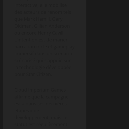
interactive, elle mobilise
des acteurs de renom tels
que Mark Hamill, Gary
Oldman, Gillian Anderson
ou encore Henry Cavill.
L’intention est de marier
narration forte et gameplay
immersif dans un scénario
scénarisé qui s’appuie sur
la technologie développée
pour Star Citizen.
Cloud Imperium Games
affirme que la campagne
est « dans ses dernières
étapes » de
développement, mais ce
statut est régulièrement