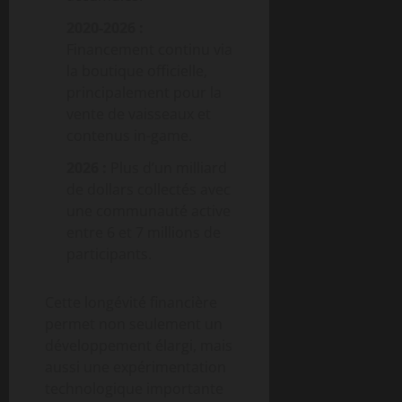
2020-2026 :
Financement continu via
la boutique officielle,
principalement pour la
vente de vaisseaux et
contenus in-game.
2026 :
Plus d’un milliard
de dollars collectés avec
une communauté active
entre 6 et 7 millions de
participants.
Cette longévité financière
permet non seulement un
développement élargi, mais
aussi une expérimentation
technologique importante