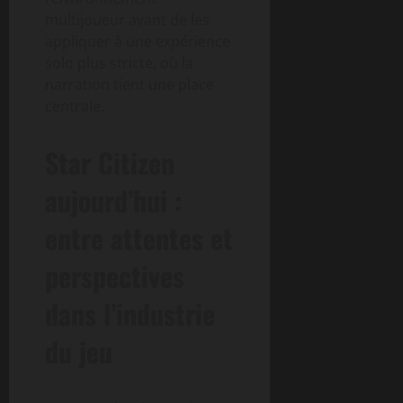
multijoueur avant de les
appliquer à une expérience
solo plus stricte, où la
narration tient une place
centrale.
Star Citizen
aujourd’hui :
entre attentes et
perspectives
dans l’industrie
du jeu