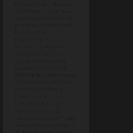
lancement sur Kickstarter,
Cloud Imperium Games a
su exploiter sa plateforme
propre pour maintenir un
flux régulier de
financement. Aujourd’hui,
le studio revendique la
somme incroyable de plus
d’un milliard de dollars
récoltés via plus de
6,5
millions de contributeurs
à travers le monde. Cette
communauté fidèle a
financé non seulement le
développement du jeu,
mais aussi l’achat de
vaisseaux spatiaux virtuels
vendus parfois à plusieurs
milliers de dollars chacun.