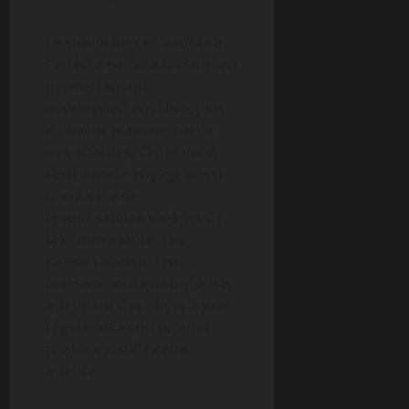
Le studio met en avant ce
système comme un soutien
permettant un
développement libre, plus
innovant et respectueux
des attentes. Cependant,
cette liberté engage aussi
une forme de
responsabilité vis-à-vis de
la communauté. Les
joueurs investissent
massivement en confiance,
attendant des mises à jour
régulières et un produit
final qui justifie cette
attente.