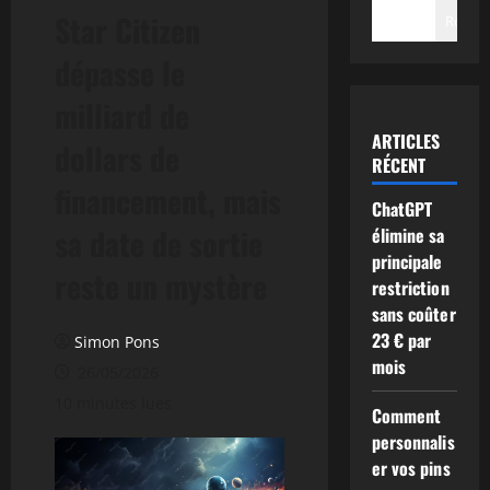
Star Citizen
Recher
dépasse le
milliard de
ARTICLES
dollars de
RÉCENT
financement, mais
ChatGPT
sa date de sortie
élimine sa
principale
reste un mystère
restriction
sans coûter
23 € par
Simon Pons
mois
26/05/2026
10 minutes lues
Comment
personnalis
er vos pins