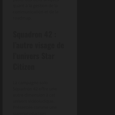
quant à la gestion de la
communication et de la
roadmap.
Squadron 42 :
l’autre visage de
l’univers Star
Citizen
La campagne solo
Squadron 42 offre une
autre dimension à cet
univers vidéoludique.
Présentée comme une
superproduction