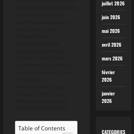
un écosystème financier et
juillet 2026
technique d’une complexité
rarement vue, mélant
juin 2026
expériences interactives
multijoueur et une
mai 2026
campagne solo
cinématographique
avril 2026
baptisée Squadron 42.
mars 2026
Pourtant, malgré cette
ampleur et la notoriété, le
février
jeu reste dans une phase
2026
connexe de
développement depuis
janvier
plusieurs années, un
2026
phénomène qui fascine
autant qu’il questionne.
Table of Contents
CATEGORIES