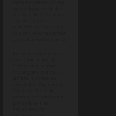
remis en question par des
reports fréquents. Malgré
cela, Squadron 42 demeure
une ambition majeure,
considérée par beaucoup
comme une porte d’entrée
dans cet univers complexe.
Il est intéressant de noter
que l’équipe utilise Star
Citizen comme un banc
d’essai géant pour toutes
les feature techniques
devant être intégrées dans
Squadron 42. Cet aller-
retour permet de tester à
grande échelle les
nouveautés dans
l’environnement