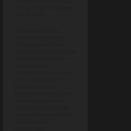
traditionnels, préférant la
voie du crowdfunding étalé
dans le temps.
Ce modèle crée une
relation directe entre
développeurs et joueurs,
où ces derniers financent le
développement par leurs
achats in-game,
notamment les vaisseaux.
Certaines de ces offres
peuvent atteindre
plusieurs centaines, voire
milliers de dollars, une
particularité qui n’existe
presque nulle part ailleurs
dans le secteur
vidéoludique.