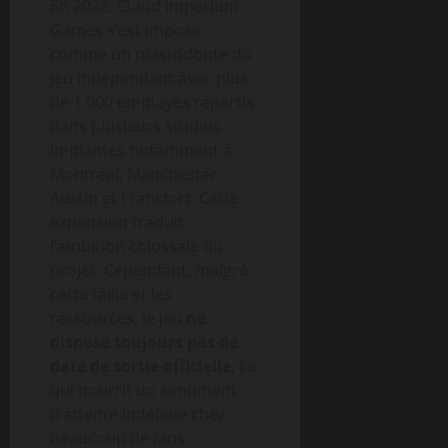
En 2026, Cloud Imperium
Games s’est imposé
comme un mastodonte du
jeu indépendant avec plus
de 1.000 employés répartis
dans plusieurs studios
implantés notamment à
Montréal, Manchester,
Austin et Francfort. Cette
expansion traduit
l’ambition colossale du
projet. Cependant, malgré
cette taille et les
ressources, le jeu
ne
dispose toujours pas de
date de sortie officielle
, ce
qui nourrit un sentiment
d’attente indéfinie chez
beaucoup de fans.