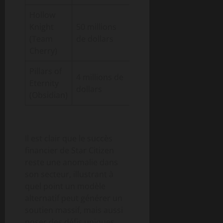
Hollow
Knight
50 millions
Kickstarter &
5 ans
(Team
de dollars
ventes
Cherry)
Pillars of
4 millions de
Crowdfunding
Eternity
2 ans
dollars
Kickstarter
(Obsidian)
Il est clair que le succès
financier de Star Citizen
reste une anomalie dans
son secteur, illustrant à
quel point un modèle
alternatif peut générer un
soutien massif, mais aussi
poser des défis uniques