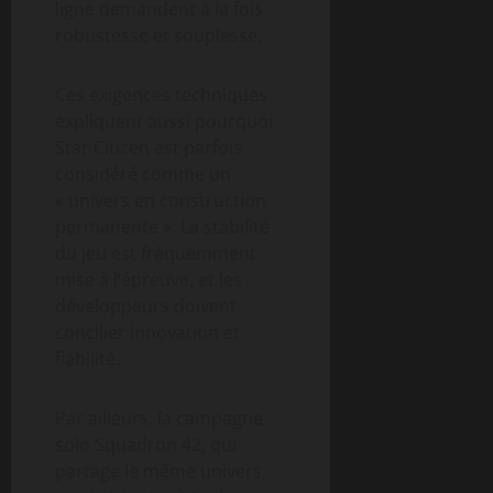
ligne demandent à la fois
robustesse et souplesse.
Ces exigences techniques
expliquent aussi pourquoi
Star Citizen est parfois
considéré comme un
« univers en construction
permanente ». La stabilité
du jeu est fréquemment
mise à l’épreuve, et les
développeurs doivent
concilier innovation et
fiabilité.
Par ailleurs, la campagne
solo Squadron 42, qui
partage le même univers,