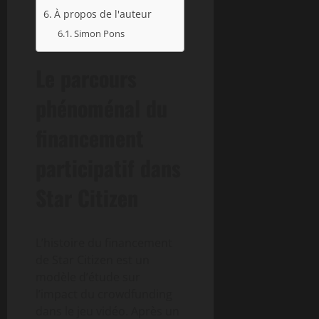
À propos de l'auteur
Simon Pons
Le parcours
phénoménal du
financement
participatif dans
Star Citizen
L’histoire du financement
de Star Citizen est un
modèle d’étude sur
l’impact du crowdfunding
dans le jeu vidéo. Après un