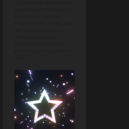
qui influence directement
le gameplay et l’univers de
la simulation spatiale.
Pourtant, elle soulève aussi
des questions quant à
l’attente des joueurs,
parfois confrontés à un
processus sans calendrier
clair.