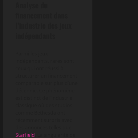
Analyse du
financement dans
l’industrie des jeux
indépendants
Parmi les jeux
indépendants, rares sont
ceux qui ont réussi à
structurer un financement
comparable sur plus d’une
décennie. Ce phénomène
est distinct de l’industrie
classique où des studios
comme Bethesda ont
récemment surpris avec
des annonces telles que
Starfield
. La singularité de