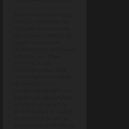
Le financement participatif
offre une liberté créative
rare, mais il impose aussi
des responsabilités. Ici, les
joueurs financent un
développement continu qui
s’étale sur plus d’une
décennie, un fait
quasiment unique dans
une industrie où les délais
de production sont
traditionnels. En 2014, Star
Citizen avait déjà pulvérisé
un précédent record de
crowdfunding à 55 millions
de dollars, confirmant la
puissance de ce modèle. Ce