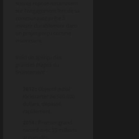
succès repose notamment
sur l’engagement fort de sa
communauté prête à
investir durablement dans
un projet perçu comme
visionnaire.
Voici un aperçu des
grandes étapes du
financement :
2012 :
Objectif initial
Kickstarter de 500.000
dollars, dépassé
rapidement.
2014 :
Premier grand
record avec 55 millions
accumulés.