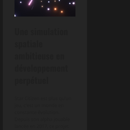
Une simulation
spatiale
ambitieuse en
développement
perpétuel
Star Citizen est plus qu’un
jeu, c’est un monde en
constante évolution.
Depuis son alpha jouable
lancée en 2017, ce projet