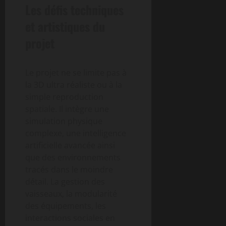
Les défis techniques
et artistiques du
projet
Le projet ne se limite pas à
la 3D ultra réaliste ou à la
simple reproduction
spatiale. Il intègre une
simulation physique
complexe, une intelligence
artificielle avancée ainsi
que des environnements
tracés dans le moindre
détail. La gestion des
vaisseaux, la modularité
des équipements, les
interactions sociales en