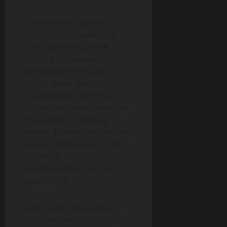
Chris Roberts justifie ce
choix en expliquant que
Star Citizen est pensé
comme un univers en
perpétuelle évolution,
plutôt qu’un jeu à cycle
traditionnel, confirmant
l’idée d’un monde vivant et
modulable sur le long
terme. Il considère que tant
que la communauté croit
au projet, le
développement doit se
poursuivre.
Cette approche unique
soulève une réflexion plus