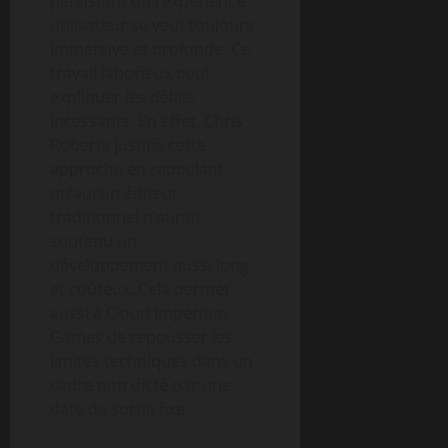
persistant où l’expérience
utilisateur se veut toujours
immersive et profonde. Ce
travail laborieux peut
expliquer les délais
incessants. En effet, Chris
Roberts justifie cette
approche en rappelant
qu’aucun éditeur
traditionnel n’aurait
soutenu un
développement aussi long
et coûteux. Cela permet
aussi à Cloud Imperium
Games de repousser les
limites techniques dans un
cadre non dicté par une
date de sortie fixe.