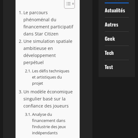
Actualités
Le parcours
phénoménal du
Autres
financement participatif
dans Star Citizen
Geek
Une simulation spatiale
ambitieuse en
Tech
développement
perpétuel
Test
Les défis techniques
et artistiques du
projet
Un modèle économique
singulier basé sur la
confiance des joueurs
Analyse du
financement dans
l’industrie des jeux
indépendants