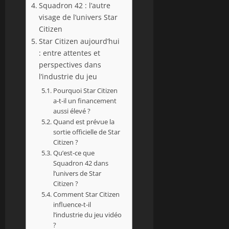
Squadron 42 : l’autre
visage de l’univers Star
Citizen
Star Citizen aujourd’hui
: entre attentes et
perspectives dans
l’industrie du jeu
Pourquoi Star Citizen
a-t-il un financement
aussi élevé ?
Quand est prévue la
sortie officielle de Star
Citizen ?
Qu’est-ce que
Squadron 42 dans
l’univers de Star
Citizen ?
Comment Star Citizen
influence-t-il
l’industrie du jeu vidéo
?