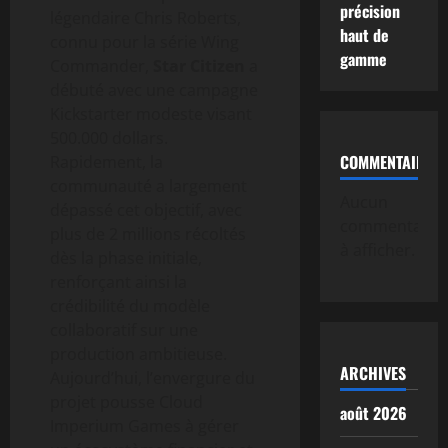
précision
légendaire Chris Roberts,
haut de
connu pour la série Wing
gamme
Commander,
Star Citizen
a
débuté avec une campagne
Kickstarter modeste visant
500.000 dollars.
COMMENTAIRE
Rapidement, la
communauté a largement
Aucun
dépassé cet objectif, avec
commentaire
plus de 2 millions récoltés
à afficher.
dès la phase initiale,
renforçant ainsi la
crédibilité du modèle
collaboratif sur une
production ambitieuse.
ARCHIVES
Aujourd’hui, l’envergure du
projet pousse Cloud
août 2026
Imperium Games à gérer