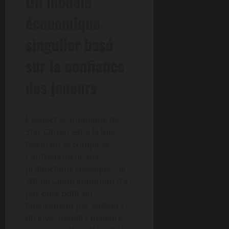
Un modèle
économique
singulier basé
sur la confiance
des joueurs
L’aspect économique de
Star Citizen est à la fois
fascinant et complexe.
Contrairement aux
productions classiques, le
studio Cloud Imperium n’a
pas opté pour un
financement par éditeurs
ou investisseurs majeurs