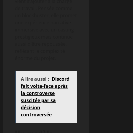
vient s’ajouter à la charge
de travail. Pensée comme
un blockbuster, elle promet
une expérience narrative
immersive avec un casting
prestigieux mais continue
aussi d’être repoussée,
reflétant la complexité
énorme du projet.
A lire aussi :
Discord
fait volte-face après
la controverse
suscitée par sa
décision
controversée