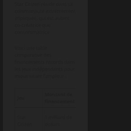
Star Citizen réside dans sa
communauté extrêmement
impliquée, qui est autant
co-créatrice que
consommatrice.
Voici une table
comparative des
financements records dans
les jeux indépendants pour
mieux situer l’ampleur :
Montant de
Origine du
Jeu
Durée
financement
financement
Plus
Crowdfunding
Star
1 milliard de
de 14
et ventes
Citizen
dollars
ans
directes