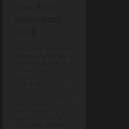
héros du jeu
vidéo souvent
oublié
Fox McCloud, bien que très
respecté dans la sphère
des joueurs aguerris, reste
un personnage
relativement obscur pour
le grand public. La
franchise Star Fox, qui a
connu son apogée dans les
années 90 et jusqu’au
début des années 2010, est
aujourd’hui considérée
comme niche. Pourtant,