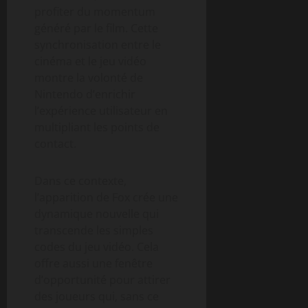
profiter du momentum
généré par le film. Cette
synchronisation entre le
cinéma et le jeu vidéo
montre la volonté de
Nintendo d’enrichir
l’expérience utilisateur en
multipliant les points de
contact.
Dans ce contexte,
l’apparition de Fox crée une
dynamique nouvelle qui
transcende les simples
codes du jeu vidéo. Cela
offre aussi une fenêtre
d’opportunité pour attirer
des joueurs qui, sans ce