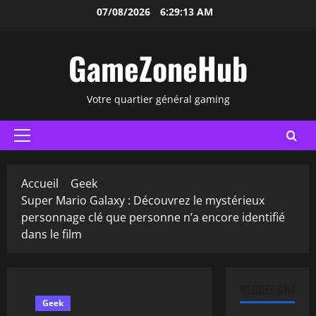
Aller
07/08/2026
6:29:14 AM
au
contenu
GameZoneHub
Votre quartier général gaming
Menu
principal
Accueil
Geek
Super Mario Galaxy : Découvrez le mystérieux
personnage clé que personne n’a encore identifié
dans le film
RECHERCHER
Geek