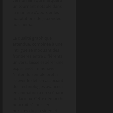
vers un film qui marquera
un tournant notable dans
la manière d’aborder les
adaptations de jeux vidéo
au cinéma.
La qualité graphique
attendue, combinée à une
intrigue se moquant des
frontières entre différents
univers, laisse espérer une
expérience immersive.
Nintendo semble prêt à
relever le défi en associant
des technologies avancées
en animation à un scénario
audacieux. Cette démarche
pourrait réconcilier
puristes du jeu vidéo et