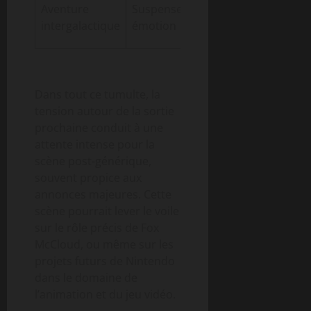
Base pour
Aventure
Suspense et
suites et
intergalactique
émotion
spin-offs
Dans tout ce tumulte, la
tension autour de la sortie
prochaine conduit à une
attente intense pour la
scène post-générique,
souvent propice aux
annonces majeures. Cette
scène pourrait lever le voile
sur le rôle précis de Fox
McCloud, ou même sur les
projets futurs de Nintendo
dans le domaine de
l’animation et du jeu vidéo.