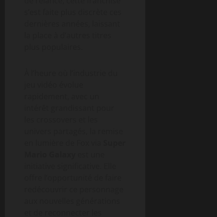
de relance, cette franchise
s’est faite plus discrète ces
dernières années, laissant
la place à d’autres titres
plus populaires.
À l’heure où l’industrie du
jeu vidéo évolue
rapidement, avec un
intérêt grandissant pour
les crossovers et les
univers partagés, la remise
en lumière de Fox via
Super
Mario Galaxy
est une
initiative significative. Elle
offre l’opportunité de faire
redécouvrir ce personnage
aux nouvelles générations
et de reconnecter les