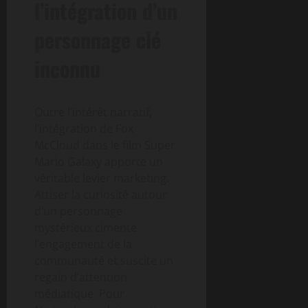
l’intégration d’un
personnage clé
inconnu
Outre l’intérêt narratif,
l’intégration de Fox
McCloud dans le film Super
Mario Galaxy apporte un
véritable levier marketing.
Attiser la curiosité autour
d’un personnage
mystérieux cimente
l’engagement de la
communauté et suscite un
regain d’attention
médiatique. Pour