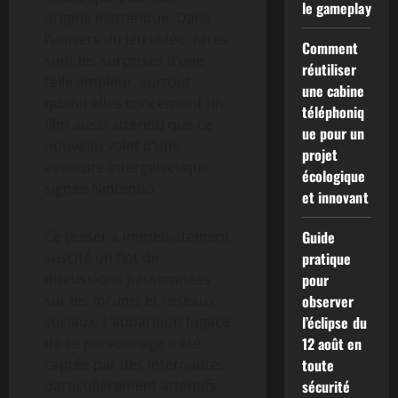
le gameplay
origine inattendue. Dans
l’univers du jeu vidéo, rares
Comment
sont les surprises d’une
réutiliser
telle ampleur, surtout
une cabine
quand elles concernent un
téléphoniq
film aussi attendu que ce
ue pour un
nouveau volet d’une
projet
aventure intergalactique
écologique
signée Nintendo.
et innovant
Ce teaser a immédiatement
Guide
suscité un flot de
pratique
discussions passionnées
pour
sur les forums et réseaux
observer
sociaux. L’apparition fugace
l’éclipse du
de ce personnage a été
12 août en
captée par des internautes
toute
particulièrement attentifs,
sécurité