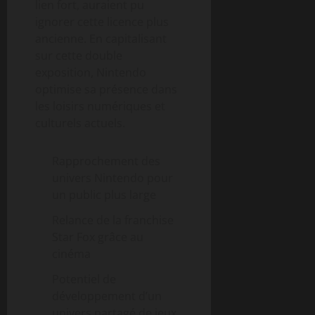
lien fort, auraient pu
ignorer cette licence plus
ancienne. En capitalisant
sur cette double
exposition, Nintendo
optimise sa présence dans
les loisirs numériques et
culturels actuels.
Rapprochement des
univers Nintendo pour
un public plus large
Relance de la franchise
Star Fox grâce au
cinéma
Potentiel de
développement d’un
univers partagé de jeux