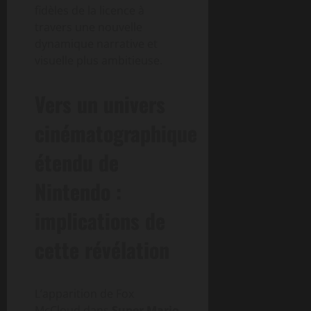
fidèles de la licence à
travers une nouvelle
dynamique narrative et
visuelle plus ambitieuse.
Vers un univers
cinématographique
étendu de
Nintendo :
implications de
cette révélation
L’apparition de Fox
McCloud dans
Super Mario