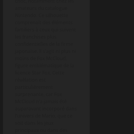
choc, notamment chez les
amateurs du catalogue
Nintendo. Ce silhouette
comprenait des éléments
familiers à ceux qui suivent
les franchises plus
confidentielles de la firme
japonaise. Il s’agit ni plus ni
moins de Fox McCloud,
figure emblématique de la
licence Star Fox. Cette
révélation est
particulièrement
surprenante, car Fox
McCloud n’a jamais été
auparavant incorporé dans
l’univers de Mario, que ce
soit dans les jeux
principaux ou dans des