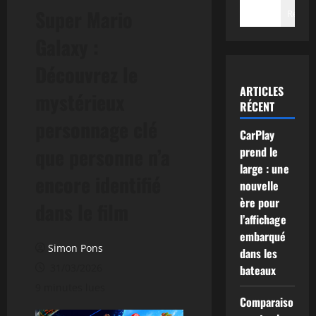
Super Mario
Recher
Galaxy :
Découvrez le
ARTICLES
mystérieux
RÉCENT
personnage clé
CarPlay
que personne n’a
prend le
large : une
encore identifié
nouvelle
ère pour
dans le film
l’affichage
embarqué
Simon Pons
dans les
31/03/2026
bateaux
9 minutes lues
Comparaiso