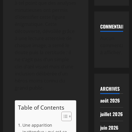
à tel point que des analyses
minutieuses ont permis
d’identifier cette figure
énigmatique. Cette
COMMENTAIRE
découverte, dévoilée grâce
à une lecture attentive de
Aucun
chaque image, a semé le
commentaire
doute puis la certitude : il
à afficher.
ne s’agit pas d’un simple
clin d’œil visuel mais d’une
inclusion délibérée d’un
héros moins connu du
grand public.
ARCHIVES
août 2026
Table of Contents
juillet 2026
Une apparition
juin 2026
inattendue : qui est ce