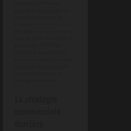
franchises à univers
partagés rencontrent un
succès commercial et
critique important.
Nintendo ouvre une porte
vers un futur où ses héros
pourraient cohabiter,
collaborer et créer une
trame narrative complexe,
captivant ainsi un public
toujours plus large et
intergénérationnel.
La stratégie
commerciale
derrière