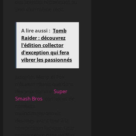
des licences historiques au
sein d’un même récit.
A lire aussi :
Tomb
Raider : découvrez
l'édition collector
d'exception qui fera
vibrer les passionnés
Jusqu’ici, Mario et Fox
n’étaient réunis que dans
des jeux comme
Super
Smash Bros
, contextes de
combats
multidimensionnels
destinés avant tout à la
compétition ludique. Leur
convergence dans un film