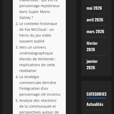
personnage mystérieux
mai 2026
dans Super Mario
Galaxy ?
avril 2026
Le contexte historique
de Fox McCloud : un
mars 2026
héros du jeu vidéo
souvent oublié
février
Vers un univers
2026
cinématographique
étendu de Nintendo :
janvier
implications de cette
2026
révélation
La stratégie
commerciale derrière
l’intégration d’un
CATEGORIES
personnage clé inconnu
Analyse des réactions
Actualités
de la communauté et
perspectives autour de