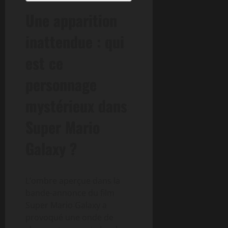
Une apparition
inattendue : qui
est ce
personnage
mystérieux dans
Super Mario
Galaxy ?
L’ombre aperçue dans la
bande-annonce du film
Super Mario Galaxy a
provoqué une onde de