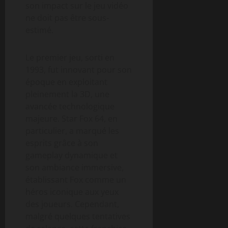
son impact sur le jeu vidéo
ne doit pas être sous-
estimé.
Le premier jeu, sorti en
1993, fut innovant pour son
époque en exploitant
pleinement la 3D, une
avancée technologique
majeure. Star Fox 64, en
particulier, a marqué les
esprits grâce à son
gameplay dynamique et
son ambiance immersive,
établissant Fox comme un
héros iconique aux yeux
des joueurs. Cependant,
malgré quelques tentatives