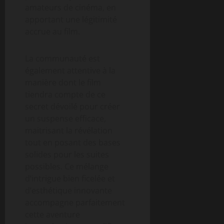
amateurs de cinéma, en
apportant une légitimité
accrue au film.
La communauté est
également attentive à la
manière dont le film
tiendra compte de ce
secret dévoilé pour créer
un suspense efficace,
maitrisant la révélation
tout en posant des bases
solides pour les suites
possibles. Ce mélange
d’intrigue bien ficelée et
d’esthétique innovante
accompagne parfaitement
cette aventure