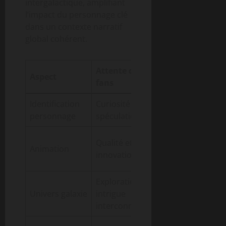
intergalactique, amplifiant
l’impact du personnage clé
dans un contexte narratif
global cohérent.
Attente des
Potentialité
Aspect
fans
offerte
Identification
Curiosité et
Relance de
personnage
spéculations
franchises
Attraction
Qualité et
Animation
du public
innovation
large
Exploration et
Création
Univers galaxie
intrigue
d’un univers
interconnectée
partagé