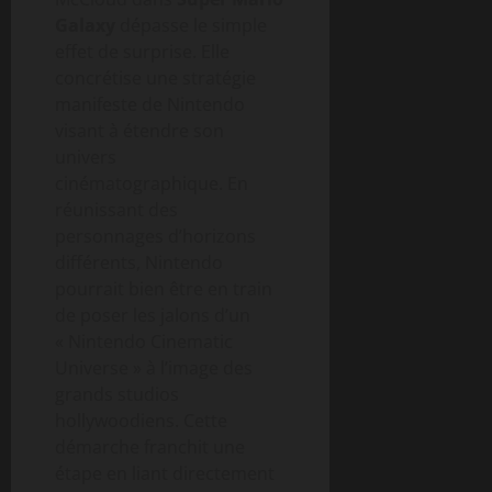
Galaxy
dépasse le simple
effet de surprise. Elle
concrétise une stratégie
manifeste de Nintendo
visant à étendre son
univers
cinématographique. En
réunissant des
personnages d’horizons
différents, Nintendo
pourrait bien être en train
de poser les jalons d’un
« Nintendo Cinematic
Universe » à l’image des
grands studios
hollywoodiens. Cette
démarche franchit une
étape en liant directement