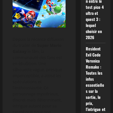
n entre le
test pico 4
ultra et
quest 3 :
lequel
choisir en
2026
Depuis la récente diffusion
du trailer de
Super Mario
Resident
Galaxy
le film, la
Evil Code
communauté des fans est
Veronica
en ébullition. Une
Remake :
silhouette vague, presque
Toutes les
imperceptible, a attisé les
infos
spéculations et
essentielle
l’enthousiasme. Ce
s sur la
personnage mystérieux,
sortie, le
discret mais déterminant,
prix,
intrigue autant pour sa
l’intrigue et
rareté que pour son