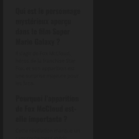
Qui est le personnage
mystérieux aperçu
dans le film Super
Mario Galaxy ?
Il s’agit de Fox McCloud,
héros de la franchise Star
Fox, et son apparition est
une surprise majeure pour
les fans.
Pourquoi l’apparition
de Fox McCloud est-
elle importante ?
Cette révélation marque un
rapprochement inédit