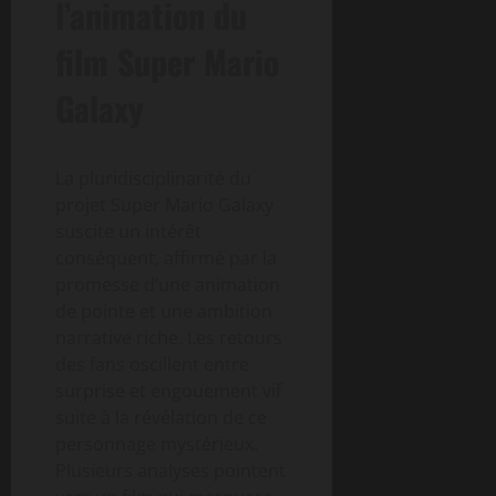
l’animation du
film Super Mario
Galaxy
La pluridisciplinarité du
projet Super Mario Galaxy
suscite un intérêt
conséquent, affirmé par la
promesse d’une animation
de pointe et une ambition
narrative riche. Les retours
des fans oscillent entre
surprise et engouement vif
suite à la révélation de ce
personnage mystérieux.
Plusieurs analyses pointent