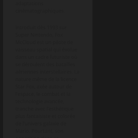
adaptations
cinématographiques.
Introduit dès 1993 sur
Super Nintendo, Fox
McCloud est un pilote de
vaisseau spatial qui évolue
dans un cadre futuriste où
se déroulent des batailles
aériennes interstellaires. La
nature même de la licence
Star Fox, axée autour de
l’espace, le combat et la
technologie avancée,
tranche avec l’esthétique
plus fantaisiste et colorée
de l’univers galaxie de
Mario. Pourtant, son