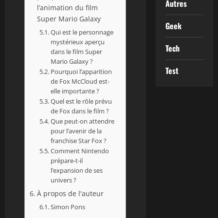
Autres
l’animation du film
Super Mario Galaxy
Geek
Qui est le personnage
mystérieux aperçu
Tech
dans le film Super
Mario Galaxy ?
Test
Pourquoi l’apparition
de Fox McCloud est-
elle importante ?
Quel est le rôle prévu
de Fox dans le film ?
Que peut-on attendre
pour l’avenir de la
franchise Star Fox ?
Comment Nintendo
prépare-t-il
l’expansion de ses
univers ?
À propos de l'auteur
Simon Pons