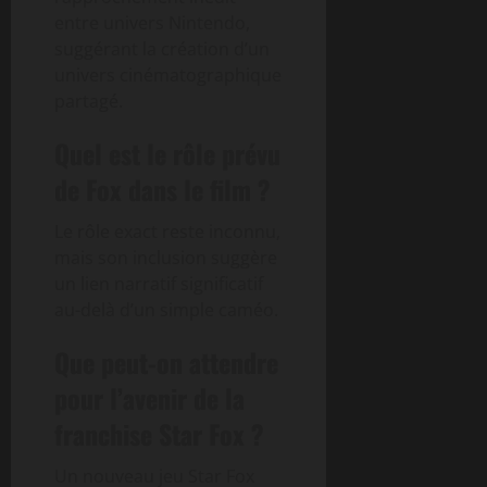
entre univers Nintendo,
suggérant la création d’un
univers cinématographique
partagé.
Quel est le rôle prévu
de Fox dans le film ?
Le rôle exact reste inconnu,
mais son inclusion suggère
un lien narratif significatif
au-delà d’un simple caméo.
Que peut-on attendre
pour l’avenir de la
franchise Star Fox ?
Un nouveau jeu Star Fox