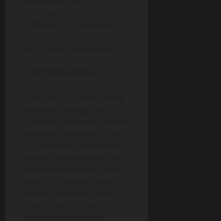
apparition dans ce
nouveau film semble
indiquer un changement
stratégique dans la façon
dont Nintendo envisage
ses univers
cinématographiques.
Cette alliance inédite entre
deux personnages issus
d’univers différents soulève
plusieurs questions : S’agit-
il d’un simple caméo ou le
début d’une expansion du
multivers Nintendo ? Quel
sera le rôle précis de ce
renard pilote dans une
histoire centrée sur Mario
et son environnement