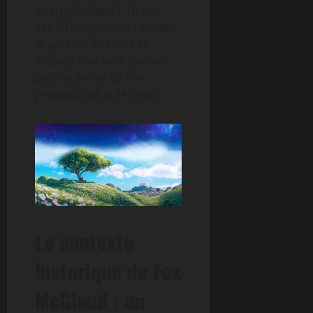
intergalactique ? Toutes
ces interrogations ravivent
la passion des fans et
attisent leur anticipation
pour la sortie du film
prévue pour le 1er avril.
Le contexte
historique de Fox
McCloud : un