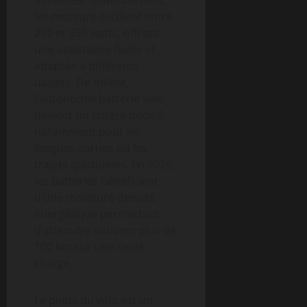
les moteurs oscillent entre
250 et 350 watts, offrant
une assistance fluide et
adaptée à différents
usages. De même,
l’autonomie batterie vélo
devient un critère décisif,
notamment pour les
longues sorties ou les
trajets quotidiens. En 2026,
les batteries bénéficient
d’une meilleure densité
énergétique permettant
d’atteindre souvent plus de
100 km sur une seule
charge.
Le poids du vélo est un