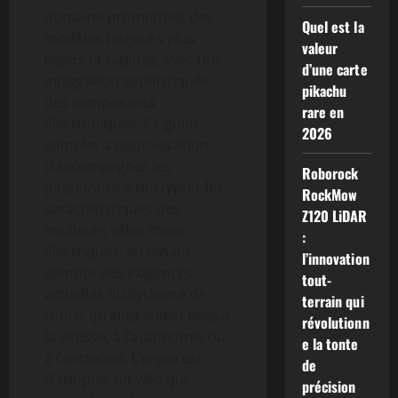
domaine promettent des
Quel est la
modèles toujours plus
valeur
légers et rapides, avec une
d’une carte
intégration sophistiquée
pikachu
des composants
rare en
électroniques. Ce guide
2026
complet a pour vocation
d’accompagner les
Roborock
passionnés à décrypter les
RockMow
caractéristiques des
Z120 LiDAR
meilleurs vélos route
:
électriques, en tenant
l’innovation
compte des exigences
tout-
actuelles du cyclisme de
terrain qui
route, qu’elles soient liées à
révolutionn
la vitesse, à l’autonomie ou
e la tonte
à l’entretien. L’enjeu est
de
d’adopter un vélo qui
précision