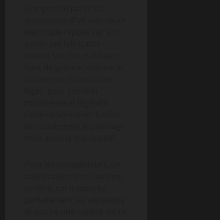
Une grande partie du
dynamisme d’un vélo route
électrique repose sur son
poids. Les fabricants
misent sur des matériaux
haut de gamme, comme le
carbone ou l’aluminium
léger, pour concilier
robustesse et légèreté.
Cette optimisation facilite
non seulement le pédalage
mais aussi la maniabilité.
Pour les compétiteurs, un
cadre carbone est souvent
préféré, car il absorbe
parfaitement les vibrations
et assure une rigidité idéale