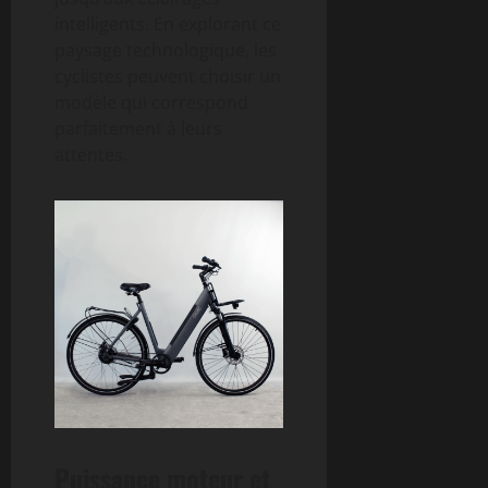
intelligents. En explorant ce
paysage technologique, les
cyclistes peuvent choisir un
modèle qui correspond
parfaitement à leurs
attentes.
Puissance moteur et