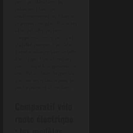
pour accélérations et
relances. Dans un
environnement où chaque
gramme compte, choisir un
vélo qui offre un bon
compromis entre poids et
stabilité permet d’accéder
à une meilleure vitesse vélo
électrique. Une attention
particulière à ce paramètre
enrichit le choix du modèle,
surtout en relation avec les
performances attendues.
Comparatif vélo
route électrique
: les modèles