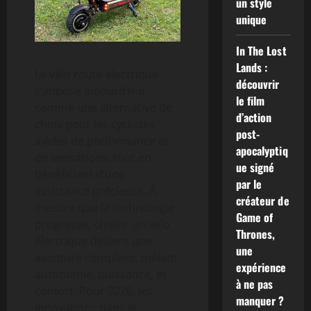
un style
unique
In The Lost
Lands :
Le vélo route électrique
découvrir
s’impose aujourd’hui
le film
comme une alternative de
d’action
choix pour les cyclistes
post-
avides de performance et
apocalyptiq
de sensations, tout en
ue signé
bénéficiant d’une
par le
assistance précieuse. À
créateur de
mesure que la technologie
Game of
progresse, choisir un vélo
Thrones,
électrique devient une
une
aventure complexe, mêlant
expérience
autonomie, puissance, et
à ne pas
confort. Pour 2026, les
manquer ?
innovations dans le