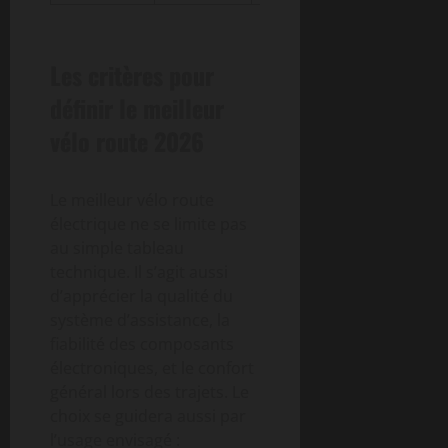
Les critères pour
définir le meilleur
vélo route 2026
Le meilleur vélo route
électrique ne se limite pas
au simple tableau
technique. Il s’agit aussi
d’apprécier la qualité du
système d’assistance, la
fiabilité des composants
électroniques, et le confort
général lors des trajets. Le
choix se guidera aussi par
l’usage envisagé :