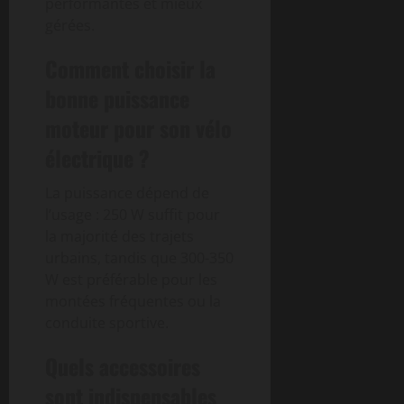
performantes et mieux
gérées.
Comment choisir la
bonne puissance
moteur pour son vélo
électrique ?
La puissance dépend de
l’usage : 250 W suffit pour
la majorité des trajets
urbains, tandis que 300-350
W est préférable pour les
montées fréquentes ou la
conduite sportive.
Quels accessoires
sont indispensables