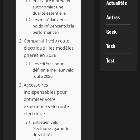
Puissance moteur et
Actualités
autonomie : une
dualité essentielle
Autres
Les matériaux et le
poids influencent-ils la
Geek
performance ?
Comparatif vélo route
Tech
électrique : les modèles
phares en 2026
Test
Les critères pour
définir le meilleur vélo
route 2026
Accessoires
indispensables pour
optimiser votre
expérience vélo route
électrique
Entretien vélo
électrique : garantir
durabilité et