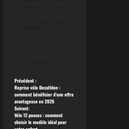
Passionné de gaming, de
nouvelles technologies et
toujours à l'affût de
l'actualité, j'aime explorer
les dernières innovations
et partager mes
découvertes.
Voir toutes les
publications
N
Précédent :
Reprise vélo Decathlon :
a
comment bénéficier d’une offre
avantageuse en 2026
v
Suivant:
Vélo 12 pouces : comment
i
choisir le modèle idéal pour