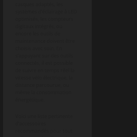
casques adaptés, les
systèmes d’éclairage à LED
optimisés, les compteurs
digitaux intégrés, ou
encore les outils de
maintenance doivent être
choisis avec soin. En
s’appuyant sur des outils
connectés, il est possible
de suivre en temps réel la
vitesse vélo électrique, la
distance parcourue, ou
même la consommation
énergétique.
Voici une liste pertinente
d’accessoires
recommandés pour tout