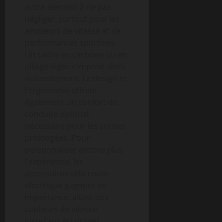
autre élément à ne pas
négliger, surtout pour les
amateurs de vitesse et de
performances sportives.
Un cadre en carbone ou en
alliage léger s’impose alors
naturellement. Le design et
l’ergonomie offrent
également un confort de
conduite optimal,
nécessaire pour les sorties
prolongées. Pour
personnaliser encore plus
l’expérience, les
accessoires vélo route
électrique gagnent en
importance, allant des
capteurs de vitesse
jusqu’aux éclairages