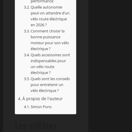
performance
Quelle autonomie
peut-on attendre d’un
vélo route électrique
en 2026 ?
Comment choisir la
bonne puissance
moteur pour son vélo
électrique ?
Quels accessoires sont
indispensables pour
un vélo route
électrique ?
Quels sont les conseils
pour entretenir un
vélo électrique ?
À propos de l'auteur
Simon Pons
Les critères