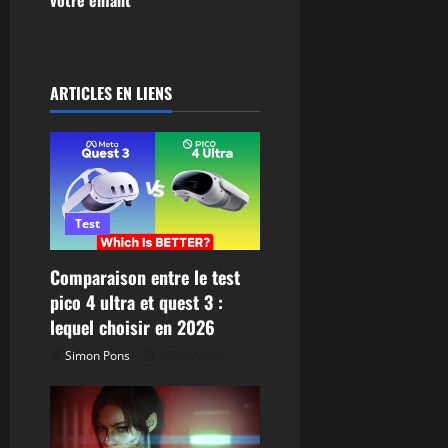
g
votre enfant
a
t
ARTICLES EN LIENS
i
o
n
Test
d
Comparaison entre le test
’
pico 4 ultra et quest 3 :
lequel choisir en 2026
a
Simon Pons
06/08/2026
r
t