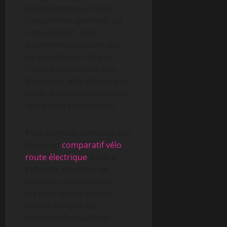
déplacements urbains,
randonnées sportives ou
compétitions. Il est
également indispensable
de prendre en compte
l’option d’entretien vélo
électrique, afin d’éviter des
coûts disproportionnés ou
une panne prématurée.
Pour orienter au mieux son
choix, un
comparatif vélo
route électrique
s’avère
précieux. Il permet de
mesurer correctement
rapport qualité-prix en
tenant compte des
dernières innovations