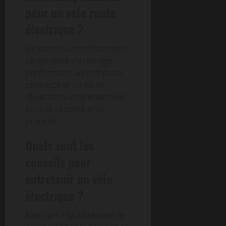
pour un vélo route
électrique ?
Un casque aérodynamique,
un système d’éclairage
performant, un compteur
connecté et un kit de
réparation sont essentiels
pour la sécurité et la
praticité.
Quels sont les
conseils pour
entretenir un vélo
électrique ?
Nettoyer régulièrement le