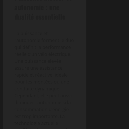
autonomie : une
dualité essentielle
La puissance et
l’autonomie forment le duo
qui définit la performance
réelle d’un vélo électrique.
Une puissance élevée
assure une assistance
rapide et réactive, idéale
pour les montées ou une
conduite dynamique.
Cependant, elle peut aussi
diminuer l’autonomie si la
consommation d’énergie
est trop importante. La
technologie actuelle