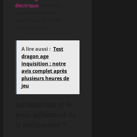
électrique
moderne,
garantissant une
expérience fluide et
personnalisée.
A lire aussi :
Test
dragon age
inquisition : notre
avis complet après
plusieurs heures de
jeu
Les matériaux et le
poids influencent-ils
la performance ?