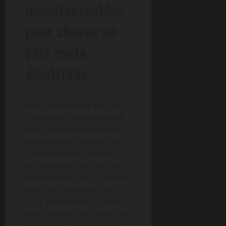
incontournables
pour choisir un
vélo route
électrique
Bien sélectionner son vélo
route électrique nécessite
une compréhension claire
de plusieurs facteurs clés.
La puissance du moteur,
par exemple, joue un rôle
déterminant dans la vitesse
vélo électrique que l’on
peut atteindre et la facilité
avec laquelle on franchit les
dénivelés. Généralement,