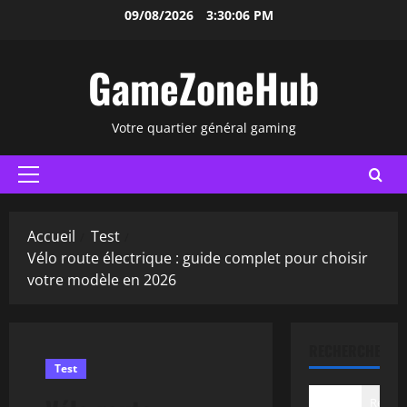
Aller
09/08/2026
3:30:07 PM
au
contenu
GameZoneHub
Votre quartier général gaming
Menu
principal
Accueil
Test
Vélo route électrique : guide complet pour choisir
votre modèle en 2026
RECHERCHER
Test
Recher