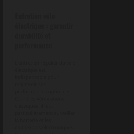
Entretien vélo
électrique : garantir
durabilité et
performance
L’entretien régulier du vélo
électrique est
indispensable pour
maintenir ses
performances optimales.
Outre les vérifications
classiques, il faut
particulièrement surveiller
la batterie et les
connexions électroniques.