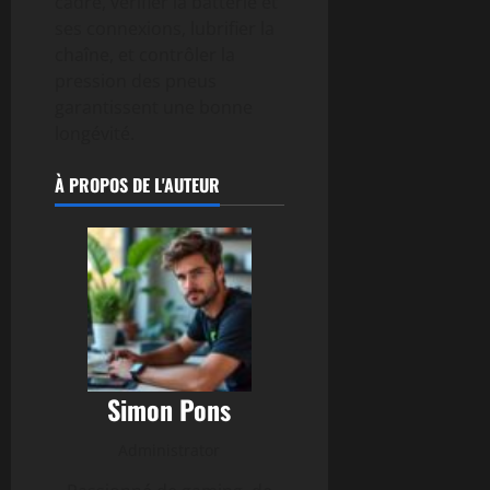
cadre, vérifier la batterie et
ses connexions, lubrifier la
chaîne, et contrôler la
pression des pneus
garantissent une bonne
longévité.
À PROPOS DE L'AUTEUR
Simon Pons
Administrator