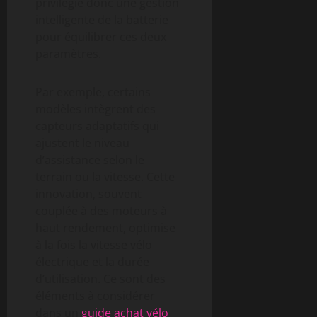
privilégie donc une gestion
intelligente de la batterie
pour équilibrer ces deux
paramètres.
Par exemple, certains
modèles intègrent des
capteurs adaptatifs qui
ajustent le niveau
d’assistance selon le
terrain ou la vitesse. Cette
innovation, souvent
couplée à des moteurs à
haut rendement, optimise
à la fois la vitesse vélo
électrique et la durée
d’utilisation. Ce sont des
éléments à considérer
dans un
guide achat vélo