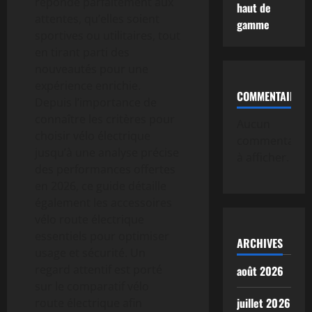
réponde parfaitement aux
haut de
attentes, qu’elles soient
gamme
sportives ou utilitaires, tout
en tirant parti des
nouveautés pour une
expérience enrichie.
COMMENTAIRE
Depuis l’importance de
connaître les critères pour
Aucun
choisir vélo électrique
commentaire
jusqu’à une analyse précise
à afficher.
des performances offertes
en 2026, ce guide détaille
également les accessoires
vélo route électrique
essentiels pour optimiser
ARCHIVES
usage et sécurité. Un
regard attentif est porté
août 2026
sur le comparatif vélo
juillet 2026
route électrique afin