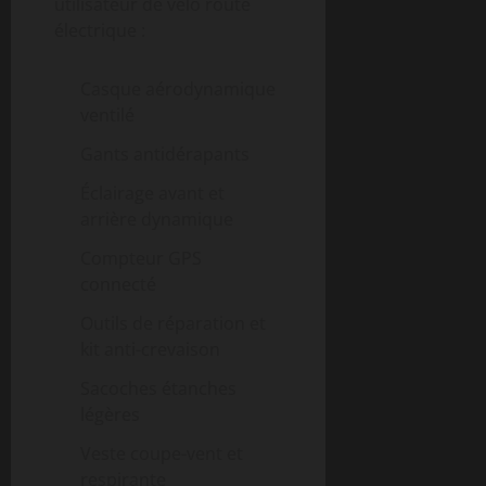
utilisateur de vélo route
électrique :
Casque aérodynamique
ventilé
Gants antidérapants
Éclairage avant et
arrière dynamique
Compteur GPS
connecté
Outils de réparation et
kit anti-crevaison
Sacoches étanches
légères
Veste coupe-vent et
respirante