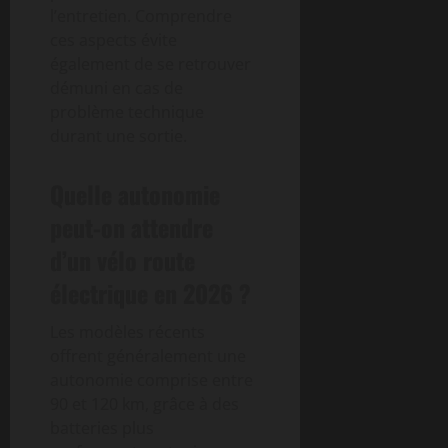
l’entretien. Comprendre
ces aspects évite
également de se retrouver
démuni en cas de
problème technique
durant une sortie.
Quelle autonomie
peut-on attendre
d’un vélo route
électrique en 2026 ?
Les modèles récents
offrent généralement une
autonomie comprise entre
90 et 120 km, grâce à des
batteries plus