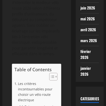
d’identifier le meilleur vélo
juin 2026
route 2026 selon différents
profils d’utilisateurs, du
mai 2026
débutant au compétiteur
aguerri. Sans oublier un
avril 2026
éclairage sur les impératifs
liés à l’entretien vélo
mars 2026
électrique, indispensable
pour garantir longévité et
février
efficacité dans le temps.
2026
janvier
Table of Contents
2026
Les critères
incontournables pour
choisir un vélo route
CATEGORIES
électrique