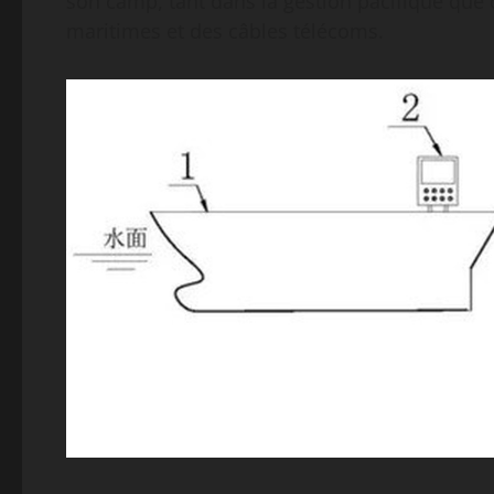
son camp, tant dans la gestion pacifique que 
maritimes et des câbles télécoms.