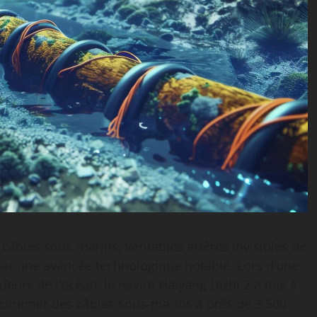
âbles sous-marins, véritables artères invisibles de
e par une avancée technologique notable. Lors d’une
eurs de l’océan, le navire Haiyang Dizhi 2 a mis à
ectionner des câbles sous-marins à près de 3 500