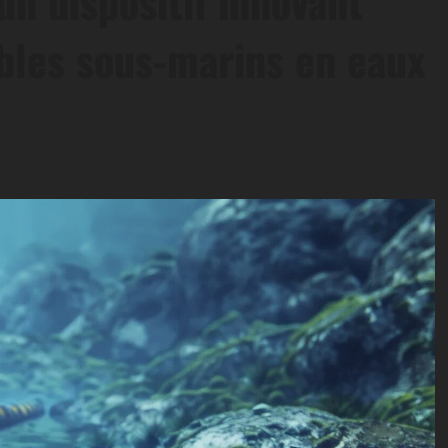
n dispositif innovant
âbles sous-marins en eaux