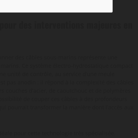
pour des interventions majeures en
tionner des câbles sous-marins représente une
s marins. Ce système électro-hydrostatique compact
ne unité de contrôle, au service d’une meule
st pas anodin : il répond à la complexité des câbles
rs couches d’acier, de caoutchouc et de polymères
ossibilité de couper ces câbles à des profondeurs
qui pourrait transformer la manière dont l’accès aux
déale pour cette technologie très spécialisée.