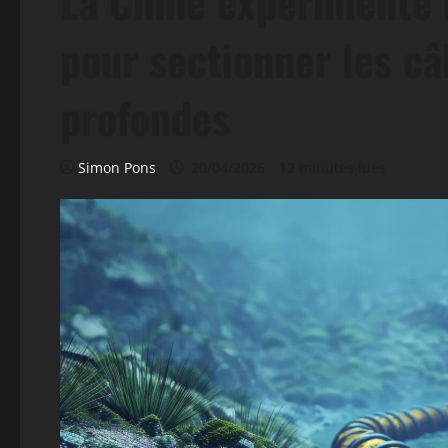
La Chine expérimente u
pour sectionner les c
profondes
Simon Pons
20/04/2026
12 minutes lues