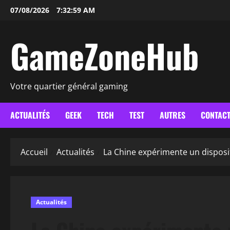
Aller
07/08/2026
7:33:00 AM
au
contenu
GameZoneHub
Votre quartier général gaming
ACTUALITÉS
GEEK
TECH
TEST
AUTRES
CONTAC
Accueil
Actualités
La Chine expérimente un disposi
Actualités