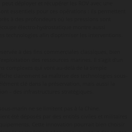
il peut déployer et récupérer les ROV avec une
sont essentiels pour ces opérations : ils permettent
près à des profondeurs où les pressions sont
découpe électro-hydrostatique montre aussi
es technologies afin d’optimiser les interventions.
éservée à des fins commerciales classiques, bien
exploitation des ressources marines. Il s’agit d’un
ns complexes qui vont au-delà de la simple
ffiche clairement sa maîtrise des technologies sous-
lément clé dans la préservation, mais aussi la
ion – des infrastructures stratégiques.
ous-marin ne se limitent pas à la Chine.
ient été déposés par des entités civiles et militaires
équipements. Cette innovation pourrait bien choisir