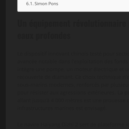
Simon Pons
Un équipement révolutionnaire 
eaux profondes
Le dispositif innovant chinois testé pour sec
avancée notable dans l’exploitation des fond
intègre une pompe, un moteur électrique et u
recouverte de diamant. Ce choix technique n’e
sous-marins modernes, renforcés par plusieu
pour résister aux agressions extérieures. La p
allant jusqu’à 4 000 mètres est une prouesse 
infrastructures marines est envisagé.
Le navire Haiyang Dizhi 2 sert de plateforme i