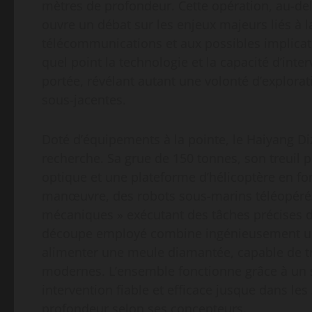
mètres de profondeur. Cette opération, au-de
ouvre un débat sur les enjeux majeurs liés à l
télécommunications et aux possibles implicati
quel point la technologie et la capacité d’in
portée, révélant autant une volonté d’explorat
sous-jacentes.
Doté d’équipements à la pointe, le Haiyang Di
recherche. Sa grue de 150 tonnes, son treuil p
optique et une plateforme d’hélicoptère en fo
manœuvre, des robots sous-marins téléopérés
mécaniques » exécutant des tâches précises d
découpe employé combine ingénieusement une
alimenter une meule diamantée, capable de tr
modernes. L’ensemble fonctionne grâce à un 
intervention fiable et efficace jusque dans le
profondeur selon ses concepteurs.