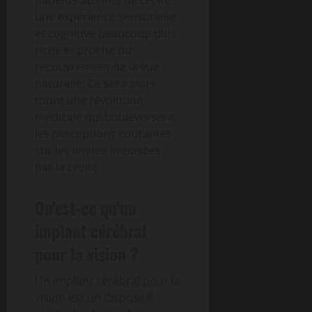
patients atteints de cécité
une expérience sensorielle
et cognitive beaucoup plus
riche et proche du
recouvrement de la vue
naturelle. Ce sera alors
toute une révolution
médicale qui bouleversera
les perceptions courantes
sur les limites imposées
par la cécité.
Qu’est-ce qu’un
implant cérébral
pour la vision ?
Un implant cérébral pour la
vision est un dispositif