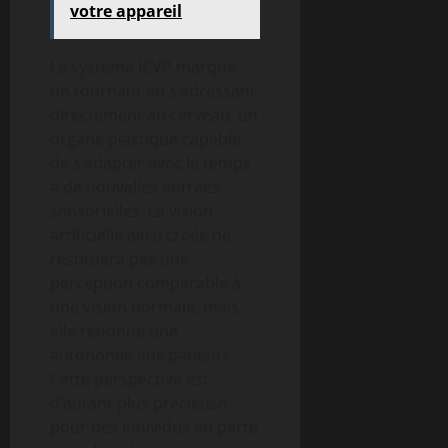
votre appareil
Le système ICVP marque
un tournant en s’adressant
directement au cerveau, un
organe plastique capable
de s’adapter avec le temps
à de nouvelles entrées
sensorielles. La vision
artificielle ainsi créée ne
restituera pas une
perception comparable à
une vision normale, mais
elle redonne une
autonomie aux patients.
Cette perspective est
d’autant plus précieuse
pour des individus en perte