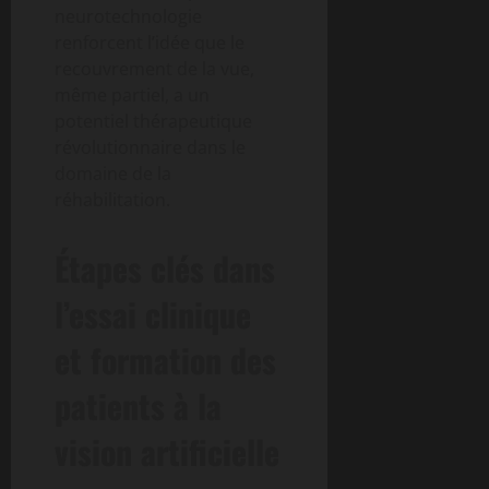
neurotechnologie
renforcent l’idée que le
recouvrement de la vue,
même partiel, a un
potentiel thérapeutique
révolutionnaire dans le
domaine de la
réhabilitation.
Étapes clés dans
l’essai clinique
et formation des
patients à la
vision artificielle