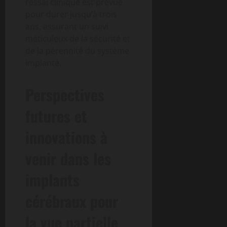
l’essai clinique est prévue
pour durer jusqu’à trois
ans, assurant un suivi
méticuleux de la sécurité et
de la pérennité du système
implanté.
Perspectives
futures et
innovations à
venir dans les
implants
cérébraux pour
la vue partielle