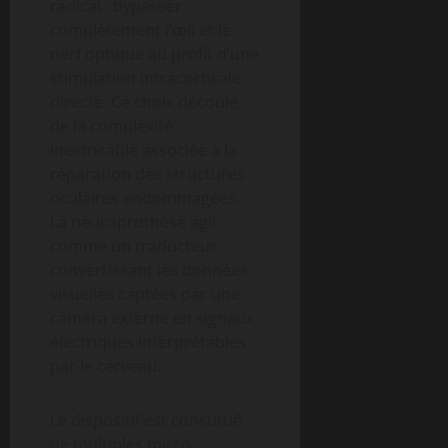
radical : bypasser
complètement l’œil et le
nerf optique au profit d’une
stimulation intracorticale
directe. Ce choix découle
de la complexité
inextricable associée à la
réparation des structures
oculaires endommagées.
La neuroprothèse agit
comme un traducteur,
convertissant les données
visuelles captées par une
caméra externe en signaux
électriques interprétables
par le cerveau.
Le dispositif est constitué
de multiples micro-