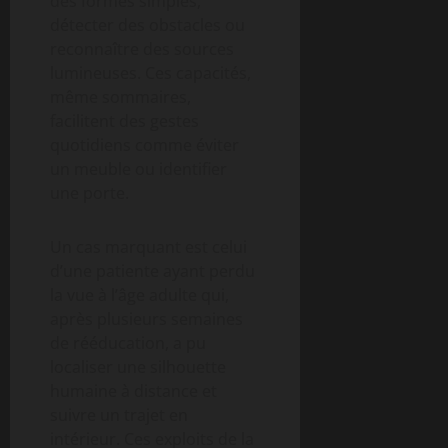
des formes simples,
détecter des obstacles ou
reconnaître des sources
lumineuses. Ces capacités,
même sommaires,
facilitent des gestes
quotidiens comme éviter
un meuble ou identifier
une porte.
Un cas marquant est celui
d’une patiente ayant perdu
la vue à l’âge adulte qui,
après plusieurs semaines
de rééducation, a pu
localiser une silhouette
humaine à distance et
suivre un trajet en
intérieur. Ces exploits de la