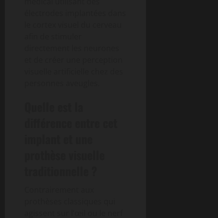
médical utilisant des
électrodes implantées dans
le cortex visuel du cerveau
afin de stimuler
directement les neurones
et de créer une perception
visuelle artificielle chez des
personnes aveugles.
Quelle est la
différence entre cet
implant et une
prothèse visuelle
traditionnelle ?
Contrairement aux
prothèses classiques qui
agissent sur l’œil ou le nerf