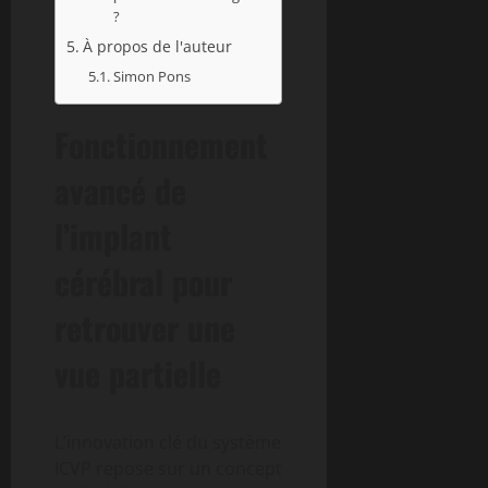
?
À propos de l'auteur
Simon Pons
Fonctionnement
avancé de
l’implant
cérébral pour
retrouver une
vue partielle
L’innovation clé du système
ICVP repose sur un concept