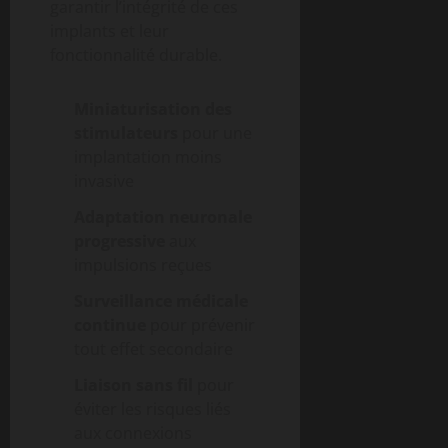
garantir l’intégrité de ces
implants et leur
fonctionnalité durable.
Miniaturisation des
stimulateurs
pour une
implantation moins
invasive
Adaptation neuronale
progressive
aux
impulsions reçues
Surveillance médicale
continue
pour prévenir
tout effet secondaire
Liaison sans fil
pour
éviter les risques liés
aux connexions