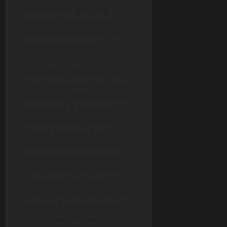
exercices dirigés pour
associer certains patterns
lumineux à des objets ou
mouvements réels.
Par ailleurs, l’implant doit
être conçu pour minimiser
les risques d’inflammation
ou de rejet. L’équipe du
Rush University Medical
Center s’attache à la
stabilité du dispositif sur
une période pouvant aller
jusqu’à trois ans, suivant
l’évolution de chaque
participant. Des études de
sécurité à long terme sont
indispensables pour