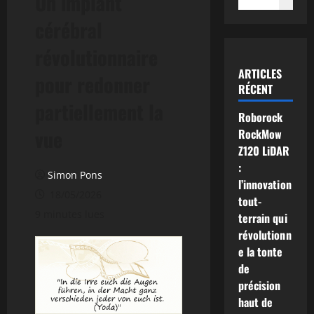
Un implant
cérébral
révolutionnaire
ARTICLES
pour redonner
RÉCENT
partiellement la
Roborock
vue
RockMow
Z120 LiDAR
:
Simon Pons
l’innovation
18/05/2026
tout-
9 minutes lues
terrain qui
révolutionn
e la tonte
de
précision
haut de