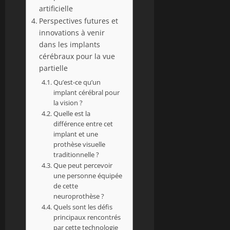
artificielle
Perspectives futures et
innovations à venir
dans les implants
cérébraux pour la vue
partielle
Qu’est-ce qu’un
implant cérébral pour
la vision ?
Quelle est la
différence entre cet
implant et une
prothèse visuelle
traditionnelle ?
Que peut percevoir
une personne équipée
de cette
neuroprothèse ?
Quels sont les défis
principaux rencontrés
par cette technologie