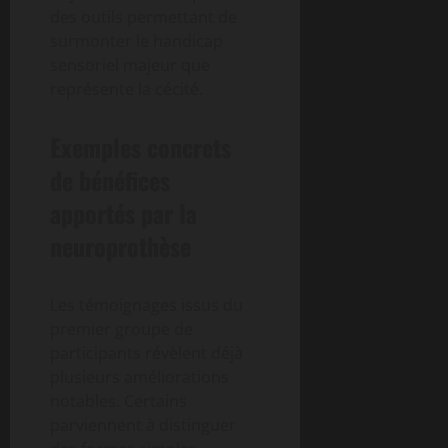
des outils permettant de
surmonter le handicap
sensoriel majeur que
représente la cécité.
Exemples concrets
de bénéfices
apportés par la
neuroprothèse
Les témoignages issus du
premier groupe de
participants révèlent déjà
plusieurs améliorations
notables. Certains
parviennent à distinguer