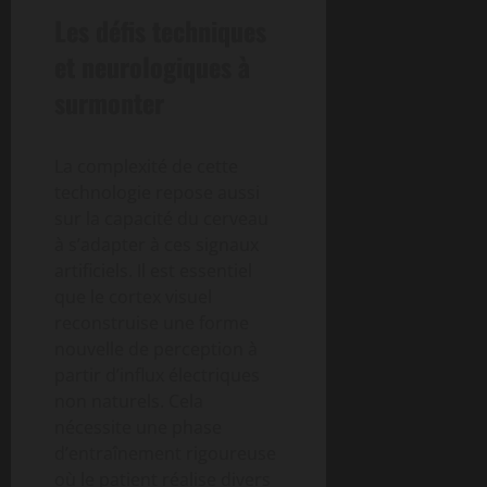
Les défis techniques
et neurologiques à
surmonter
La complexité de cette
technologie repose aussi
sur la capacité du cerveau
à s’adapter à ces signaux
artificiels. Il est essentiel
que le cortex visuel
reconstruise une forme
nouvelle de perception à
partir d’influx électriques
non naturels. Cela
nécessite une phase
d’entraînement rigoureuse
où le patient réalise divers