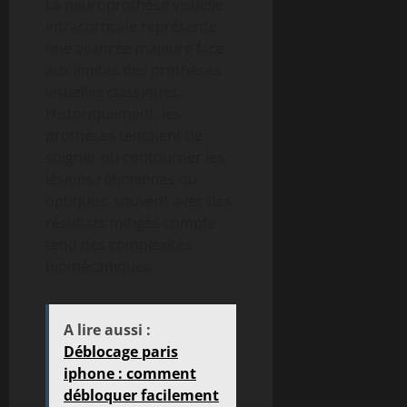
La neuroprothèse visuelle
intracorticale représente
une avancée majeure face
aux limites des prothèses
visuelles classiques.
Historiquement, les
prothèses tentaient de
soigner ou contourner les
lésions rétiniennes ou
optiques, souvent avec des
résultats mitigés compte
tenu des complexités
biomécaniques.
A lire aussi :
Déblocage paris
iphone : comment
débloquer facilement