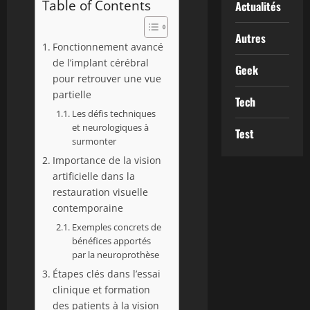
Table of Contents
Actualités
Autres
Fonctionnement avancé
de l’implant cérébral
Geek
pour retrouver une vue
partielle
Tech
Les défis techniques
et neurologiques à
Test
surmonter
Importance de la vision
artificielle dans la
restauration visuelle
contemporaine
Exemples concrets de
bénéfices apportés
par la neuroprothèse
Étapes clés dans l’essai
clinique et formation
des patients à la vision