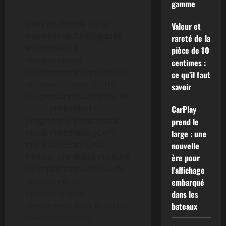
gamme
Dans un monde où les
Valeur et
avancées technologiques
rareté de la
en biomédical
pièce de 10
révolutionnent
centimes :
constamment la médecine,
ce qu’il faut
un nouvel espoir s’offre
savoir
aux personnes atteintes de
cécité profonde. Le
CarPlay
programme Intracortical
prend le
Visual Prosthesis (ICVP),
large : une
mené aux États-Unis,
nouvelle
franchit une étape majeure
ère pour
en implantant avec succès
l’affichage
un système de
embarqué
neuroprothèse
dans les
directement dans le cortex
bateaux
visuel du cerveau.