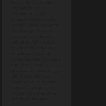
trouve dans la dernière
implantation où 34
stimulateurs actifs
totalisant 544 électrodes
ont été insérés. Ce volume
important permet une
meilleure résolution des
stimuli, multipliant ainsi la
quantité d’informations
visuelles envoyées au
cortex. Le patient peut ainsi
commencer un long
processus d’apprentissage
afin d’interpréter ces
signaux et de traduire les
signaux électriques en
images compréhensibles,
mêmerudimentaires.