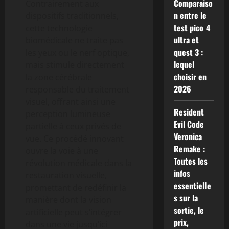
Comparaiso
Contrairement aux
n entre le
dispositifs traditionnels,
test pico 4
cette technologie
ultra et
biomédicale ne traite pas
quest 3 :
les yeux ou le nerf optique,
lequel
mais stimule directement
choisir en
la zone cérébrale
2026
responsable du traitement
visuel, offrant ainsi une
Resident
perception lumineuse
Evil Code
partielle à ceux privés de
Veronica
vue. Ce procédé innovant
Remake :
ouvre la voie à une
Toutes les
révolution médicale dans la
infos
restauration visuelle,
essentielle
promettant de redéfinir la
s sur la
manière dont la vision
sortie, le
artificielle peut s’intégrer
prix,
dans une vie jusqu’ici