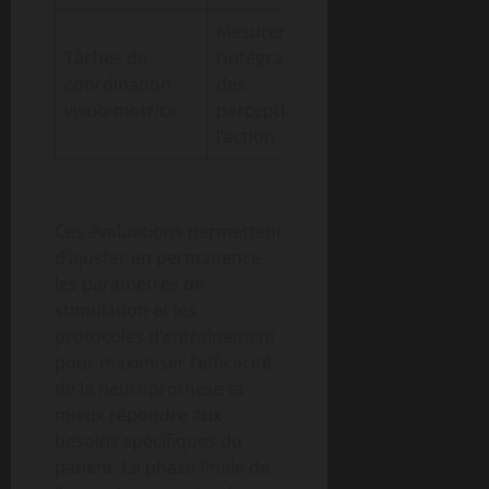
Mesurer
Tâches de
l’intégration
coordination
des
1 à 6 mois
visuo-motrice
perceptions à
l’action
Ces évaluations permettent
d’ajuster en permanence
les paramètres de
stimulation et les
protocoles d’entraînement
pour maximiser l’efficacité
de la neuroprothèse et
mieux répondre aux
besoins spécifiques du
patient. La phase finale de