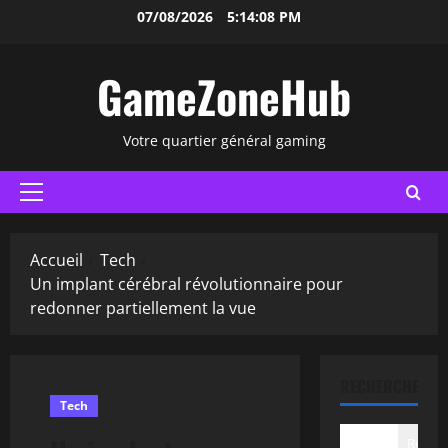
Aller
07/08/2026
5:14:09 PM
au
contenu
GameZoneHub
Votre quartier général gaming
Menu
principal
Accueil
Tech
Un implant cérébral révolutionnaire pour
redonner partiellement la vue
RECHERCHER
Tech
Recher