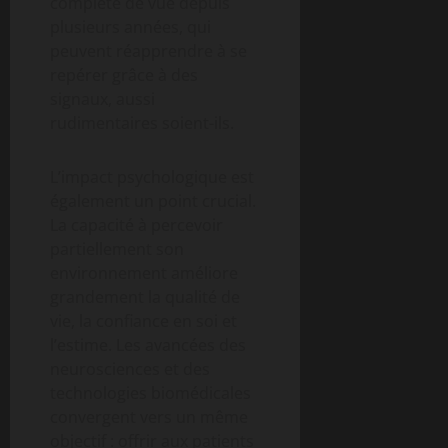
complète de vue depuis
plusieurs années, qui
peuvent réapprendre à se
repérer grâce à des
signaux, aussi
rudimentaires soient-ils.
L’impact psychologique est
également un point crucial.
La capacité à percevoir
partiellement son
environnement améliore
grandement la qualité de
vie, la confiance en soi et
l’estime. Les avancées des
neurosciences et des
technologies biomédicales
convergent vers un même
objectif : offrir aux patients