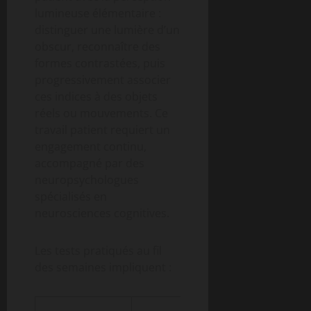
lumineuse élémentaire :
distinguer une lumière d’un
obscur, reconnaître des
formes contrastées, puis
progressivement associer
ces indices à des objets
réels ou mouvements. Ce
travail patient requiert un
engagement continu,
accompagné par des
neuropsychologues
spécialisés en
neurosciences cognitives.
Les tests pratiqués au fil
des semaines impliquent :