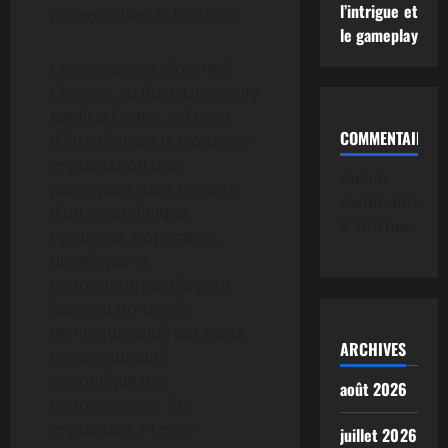
l’intrigue et
plongée dans l’obscurité.
le gameplay
Cette avancée s’inscrit à
Chicago, au Rush University
Medical Center, où vient
COMMENTAIRE
d’être réalisée la troisième
implantation d’un
Aucun
participant dans le cadre
commentaire
d’un essai clinique
à afficher.
rigoureux. L’opération,
dirigée par le
neurochirurgien Sepehr
Sani, est un succès
technique salué par toute
ARCHIVES
la communauté
scientifique des
août 2026
neurosciences. En
implantant 34 mini-
juillet 2026