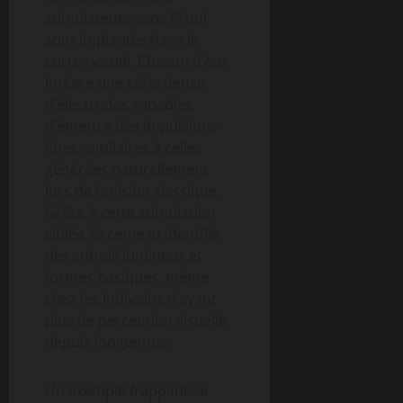
stimulateurs sans fil qui
sont implantés dans le
cortex visuel. Chacun d’eux
intègre une série dense
d’électrodes capables
d’émettre des impulsions
fines, similaires à celles
générées naturellement
lors de la vision classique.
Grâce à cette stimulation
ciblée, le cerveau identifie
des stimuli lumineux et
formes basiques, même
chez les individus n’ayant
plus de perception visuelle
depuis longtemps.
Un exemple frappant se