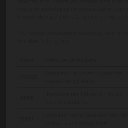
réponse immunitaire, du métabolisme lipidique
risque de pathologies cardiovasculaires, canc
la quête du « gène de la longévité » unique es
Pour mieux comprendre cet aspect, voici un t
rôle dans la longévité :
Gène
Fonction principale
Régulation du stress oxydatif et
FOXO3
réparation cellulaire
Transport des lipides et risques
APOE
cardiovasculaires
Activation de la réparation de l’A
SIRT1
métabolisme énergétique