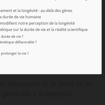
ssement et la longévité : au-delà des gènes
 la durée de vie humaine
difient notre perception de la longévité
tique sur la durée de vie et la réalité scientifique
 durée de vie ?
énétique défavorable ?
prolonger la vie ?
 influencent-ils la durée de vie
 gènes liés à la longévité