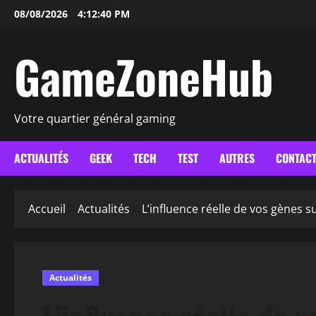
Aller
08/08/2026
4:12:41 PM
au
contenu
GameZoneHub
Votre quartier général gaming
ACTUALITÉS
GEEK
TECH
TEST
AUTRES
CONTAC
Accueil
Actualités
L’influence réelle de vos gènes su
Actualités