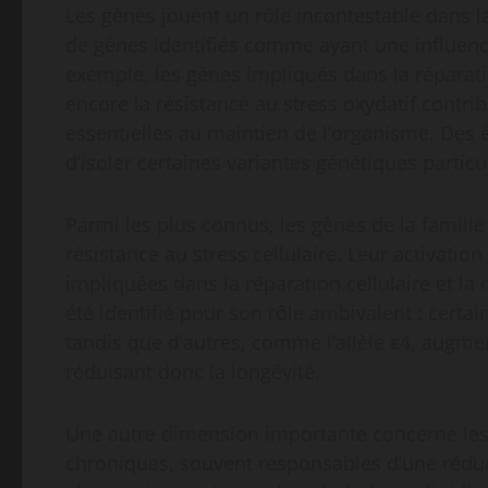
Les gènes jouent un rôle incontestable dans la
de gènes identifiés comme ayant une influence 
exemple, les gènes impliqués dans la réparat
encore la résistance au stress oxydatif contrib
essentielles au maintien de l’organisme. Des
d’isoler certaines variantes génétiques partic
Parmi les plus connus, les gènes de la famill
résistance au stress cellulaire. Leur activatio
impliquées dans la réparation cellulaire et l
été identifié pour son rôle ambivalent : certa
tandis que d’autres, comme l’allèle ε4, augme
réduisant donc la longévité.
Une autre dimension importante concerne les g
chroniques, souvent responsables d’une réduct