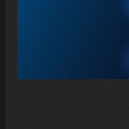
La longévité humaine fascine depuis toujours l
premières études génétiques, l’idée selon laq
vie a profondément nourri débats et espoirs. 
jamais : l’influence des facteurs génétiques e
exagérée ? Si certains modèles animaux démo