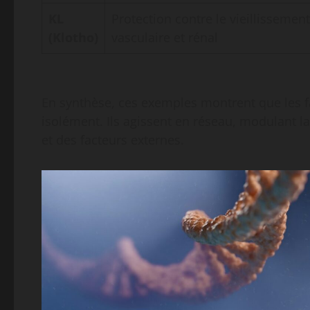
KL
Protection contre le vieillissement
(Klotho)
vasculaire et rénal
En synthèse, ces exemples montrent que les f
isolément. Ils agissent en réseau, modulant la
et des facteurs externes.