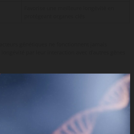
Favorise une meilleure longévité en
protégeant organes clés
acteurs génétiques ne fonctionnent jamais
 longévité par leur interaction avec d’autres gènes