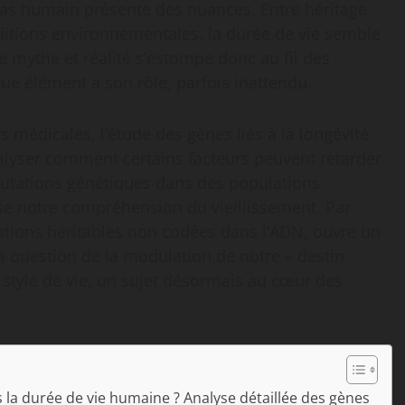
e cas humain présente des nuances. Entre héritage
itions environnementales, la durée de vie semble
tre mythe et réalité s’estompe donc au fil des
ue élément a son rôle, parfois inattendu.
 médicales, l’étude des gènes liés à la longévité
alyser comment certains facteurs peuvent retarder
mutations génétiques dans des populations
rse notre compréhension du vieillissement. Par
ications héritables non codées dans l’ADN, ouvre un
la question de la modulation de notre « destin
style de vie, un sujet désormais au cœur des
 la durée de vie humaine ? Analyse détaillée des gènes