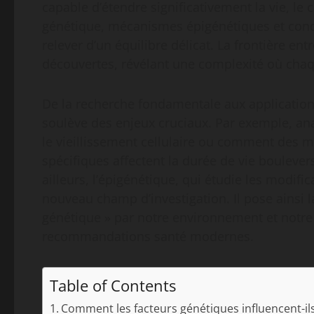
capable d’étendre significativement la vie, l
génétique, mécanismes épigénétiques et cond
relever d’un équilibre délicat. La frontière en
découvertes, révélant une complexité où chaq
De la recherche fondamentale aux applications
soulève des enjeux cruciaux. Par exemple, an
le vieillissement cellulaire ou comment des 
spécifiques affectent la durée de vie bouleve
ailleurs, l’épigénétique, qui étudie les modif
nouveau champ d’investigation. Il pose ainsi 
génétique » par notre environnement et notre 
recommandations santé modernes.
Table of Contents
Comment les facteurs génétiques influencent-ils