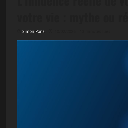
L’influence réelle de 
votre vie : mythe ou ré
Simon Pons
10/02/2026
13 minutes lues