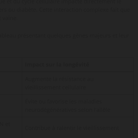
 et du cycle cellulaire impacte directement le
ers ou diabète. Cette interaction complexe fait que
t vaine.
ableau présentant quelques gènes majeurs et leur
Impact sur la longévité
Augmente la résistance au
vieillissement cellulaire
Évite ou favorise les maladies
neurodégénératives selon l’allèle
DN et
Contribue à ralentir le vieillissement