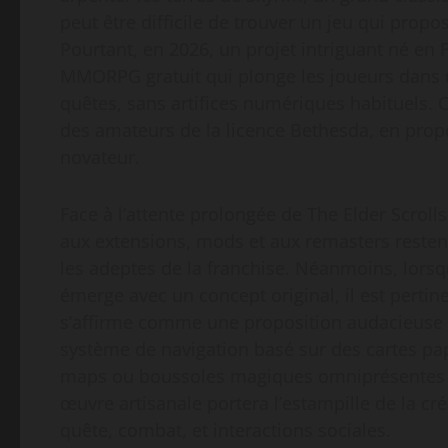
peut être difficile de trouver un jeu qui prop
Pourtant, en 2026, un projet intriguant né en F
MMORPG gratuit qui plonge les joueurs dans u
quêtes, sans artifices numériques habituels.
des amateurs de la licence Bethesda, en prop
novateur.
Face à l’attente prolongée de The Elder Scrolls 
aux extensions, mods et aux remasters resten
les adeptes de la franchise. Néanmoins, lor
émerge avec un concept original, il est pertinen
s’affirme comme une proposition audacieuse o
système de navigation basé sur des cartes pap
maps ou boussoles magiques omniprésentes 
œuvre artisanale portera l’estampille de la cr
quête, combat, et interactions sociales.