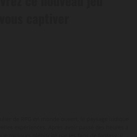
vrez ce nouveau jeu
 vous captiver
culier de RPG en monde ouvert, le paysage ludique
velles expériences. Après avoir passé des heures à
ue toujours plébiscité par les fans de fantasy, il