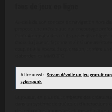
fans de jeux en ligne
Au-delà de son concept de navigation hors de
propose une mécanique qui encourage profondé
Contrairement à des récits pré-écrits et figé
choix du joueur, façonnant ainsi une aventure 
couplée à la liberté d’exploration, confère u
d’aborder les MMORPG.
A lire aussi :
Steam dévoile un jeu gratuit cap
cyberpunk
Le joueur, en plus de combattre des créatures
dans un système de quêtes et d’interactions qu
des rencontres imprévues et une ambiance où 