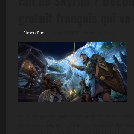
Fan de Skyrim ? Décou
gratuit français qui va
Simon Pons
14/02/2026
9 minutes lues
Pour les passionnés de jeux vidéo et en parti
ne cesse d’évoluer, offrant sans cesse de nou
arpenter les terres de Skyrim, un grand classiq