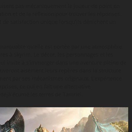
uisent pas mécaniquement le joueur de point en
ion et de la réflexion pour trouver les réponses.
 de satisfaction unique lorsqu’ils dénichent un
 remarquable qu’elle est portée par une atmosphère
res à Skyrim. Le décor, les personnages et les
i invite à s’immerger dans une aventure pleine de
uveront aisément leurs repères dans la structure
ement par ses mécanismes originaux. L’expérience
rprises, ce qui en fait une alternative
 déjà écumé les terres de Tamriel.