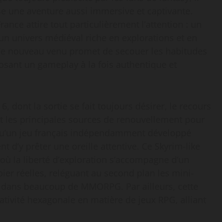
ose une aventure aussi immersive et captivante.
rance attire tout particulièrement l’attention : un
n univers médiéval riche en explorations et en
 Ce nouveau venu promet de secouer les habitudes
osant un gameplay à la fois authentique et
6, dont la sortie se fait toujours désirer, le recours
t les principales sources de renouvellement pour
squ’un jeu français indépendamment développé
t d’y prêter une oreille attentive. Ce Skyrim-like
ù la liberté d’exploration s’accompagne d’un
ier réelles, reléguant au second plan les mini-
dans beaucoup de MMORPG. Par ailleurs, cette
éativité hexagonale en matière de jeux RPG, alliant