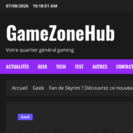
Aller
07/08/2026
10:18:51 AM
au
contenu
GameZoneHub
Votre quartier général gaming
ACTUALITÉS
GEEK
TECH
TEST
AUTRES
CONTAC
Accueil
Geek
Fan de Skyrim ? Découvrez ce nouveau 
Geek