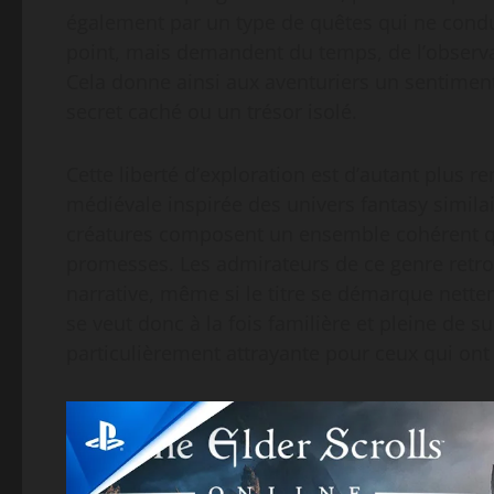
également par un type de quêtes qui ne cond
point, mais demandent du temps, de l’observat
Cela donne ainsi aux aventuriers un sentiment
secret caché ou un trésor isolé.
Cette liberté d’exploration est d’autant plus
médiévale inspirée des univers fantasy similai
créatures composent un ensemble cohérent qu
promesses. Les admirateurs de ce genre retro
narrative, même si le titre se démarque nett
se veut donc à la fois familière et pleine de su
particulièrement attrayante pour ceux qui ont