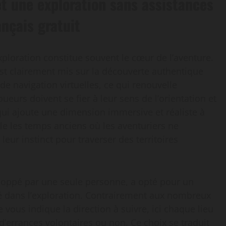
t une exploration sans assistances
nçais gratuit
exploration constitue souvent le cœur de l’aventure.
t clairement mis sur la découverte authentique
e navigation virtuelles, ce qui renouvelle
eurs doivent se fier à leur sens de l’orientation et
qui ajoute une dimension immersive et réaliste à
e les temps anciens où les aventuriers ne
eur instinct pour traverser des territoires
veloppé par une seule personne, a opté pour un
té dans l’exploration. Contrairement aux nombreux
vous indique la direction à suivre, ici chaque lieu
d’errances volontaires ou non. Ce choix se traduit