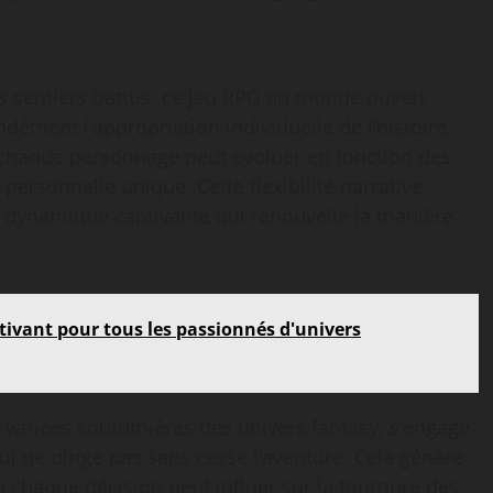
s sentiers battus, ce jeu RPG en monde ouvert
ment l’appropriation individuelle de l’histoire.
s, chaque personnage peut évoluer en fonction des
personnelle unique. Cette flexibilité narrative,
ne dynamique captivante qui renouvelle la manière
tivant pour tous les passionnés d'univers
 variées coutumières des univers fantasy, s’engage
i ne dirige pas sans cesse l’aventure. Cela génère
chaque décision peut influer sur la tournure des